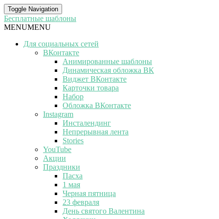
Toggle Navigation
Бесплатные шаблоны
MENU
MENU
Для социальных сетей
ВКонтакте
Анимированные шаблоны
Динамическая обложка ВК
Виджет ВКонтакте
Карточки товара
Набор
Обложка ВКонтакте
Instagram
Инсталендинг
Непрерывная лента
Stories
YouTube
Акции
Праздники
Пасха
1 мая
Черная пятница
23 февраля
День святого Валентина