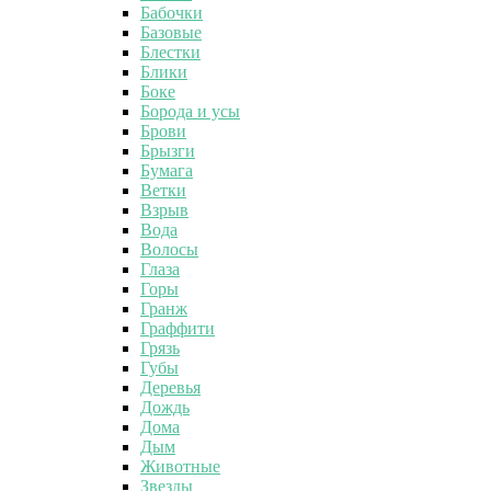
Бабочки
Базовые
Блестки
Блики
Боке
Борода и усы
Брови
Брызги
Бумага
Ветки
Взрыв
Вода
Волосы
Глаза
Горы
Гранж
Граффити
Грязь
Губы
Деревья
Дождь
Дома
Дым
Животные
Звезды