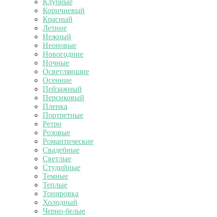
Клубные
Коричневый
Красный
Летние
Нежный
Неоновые
Новогодние
Ночные
Осветляющие
Осенние
Пейзажный
Персиковый
Пленка
Портретные
Ретро
Розовые
Романтические
Свадебные
Светлые
Студийные
Темные
Теплые
Тонировка
Холодный
Черно-белые