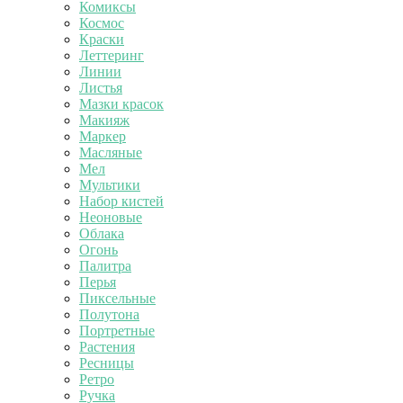
Комиксы
Космос
Краски
Леттеринг
Линии
Листья
Мазки красок
Макияж
Маркер
Масляные
Мел
Мультики
Набор кистей
Неоновые
Облака
Огонь
Палитра
Перья
Пиксельные
Полутона
Портретные
Растения
Ресницы
Ретро
Ручка