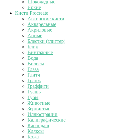
Шоколадные
Яркие
Кисти Procreate
Авторские кисти
Акварельные
Акриловые
Аниме
Блестки (глиттер)
Блик
Винтажные
Вода
Волосы
Глаза
Глитч
Гранж
Граффити
Гуашь
Губы
Животные
Зернистые
Иллюстрации
Калиграфические
Карандаш
Кляксы
Кожа