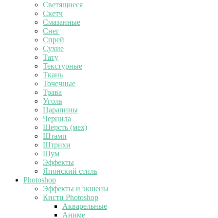
Светящиеся
Скетч
Смазанные
Снег
Спрей
Сухие
Тату
Текстурные
Ткань
Точечные
Трава
Уголь
Царапины
Чернила
Шерсть (мех)
Штамп
Штрихи
Шум
Эффекты
Японский стиль
Photoshop
Эффекты и экшены
Кисти Photoshop
Акварельные
Аниме