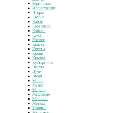
Зернистые
Иллюстрации
Искры
Камни
Капли
Карандаш
Кляксы
Кожа
Космос
Краска
Кресты
Кровь
Крылья
Кустарники
Листья
Лучи
Люди
Магия
Мазки
Маркер
Масляные
Меловые
Металл
Молния
Мультики