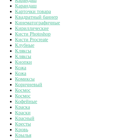
Карандаш
Карандаш
Карточки товара
Квадратный баннер
Кинематографичные
Кириллические
Кисти Photoshop
Кисти Procreate
Клубные
Кляксы
Кляксы
Кнопки
Кожа
Кожа
Комиксы
Коричневый
Космос
Космос
Кофейные
Краска
Краски
Красный
Кресты
Кровь
Крылья