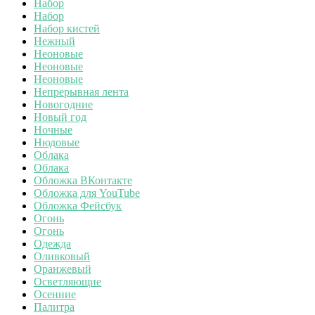
Набор
Набор
Набор кистей
Нежный
Неоновые
Неоновые
Неоновые
Непрерывная лента
Новогодние
Новый год
Ночные
Нюдовые
Облака
Облака
Обложка ВКонтакте
Обложка для YouTube
Обложка Фейсбук
Огонь
Огонь
Одежда
Оливковый
Оранжевый
Осветляющие
Осенние
Палитра