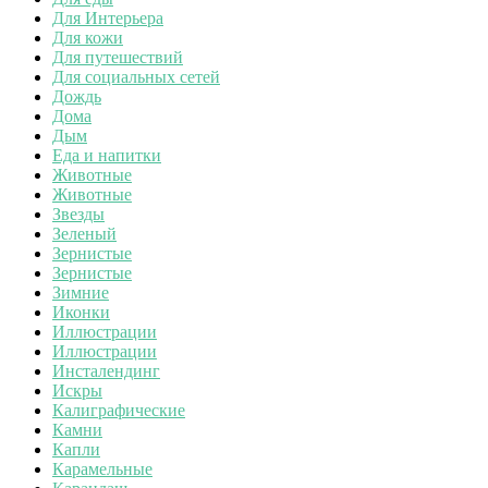
Для Интерьера
Для кожи
Для путешествий
Для социальных сетей
Дождь
Дома
Дым
Еда и напитки
Животные
Животные
Звезды
Зеленый
Зернистые
Зернистые
Зимние
Иконки
Иллюстрации
Иллюстрации
Инсталендинг
Искры
Калиграфические
Камни
Капли
Карамельные