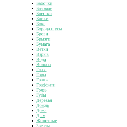
Бабочки
Базовые
Блестки
Блики
Боке
Борода и усы
Брови
Брызги
Бумага
Ветки
Взрыв
Вода
Волосы
Глаза
Горы
Гранж
Граффити
Грязь
Губы
Деревья
Дождь
Дома
Дым
Животные
Звезды