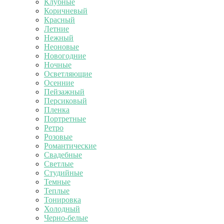
Клубные
Коричневый
Красный
Летние
Нежный
Неоновые
Новогодние
Ночные
Осветляющие
Осенние
Пейзажный
Персиковый
Пленка
Портретные
Ретро
Розовые
Романтические
Свадебные
Светлые
Студийные
Темные
Теплые
Тонировка
Холодный
Черно-белые