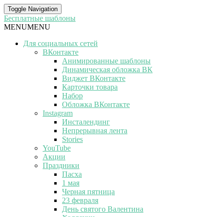
Toggle Navigation
Бесплатные шаблоны
MENU
MENU
Для социальных сетей
ВКонтакте
Анимированные шаблоны
Динамическая обложка ВК
Виджет ВКонтакте
Карточки товара
Набор
Обложка ВКонтакте
Instagram
Инсталендинг
Непрерывная лента
Stories
YouTube
Акции
Праздники
Пасха
1 мая
Черная пятница
23 февраля
День святого Валентина