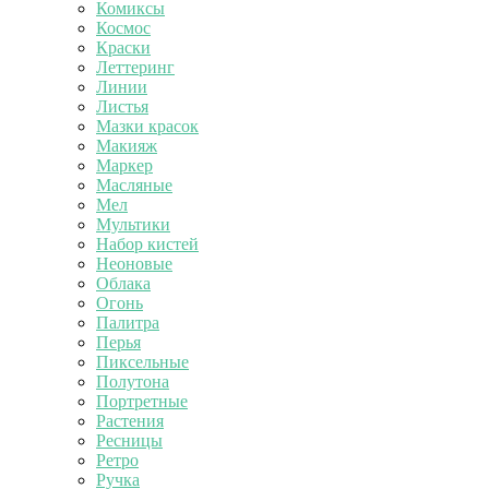
Комиксы
Космос
Краски
Леттеринг
Линии
Листья
Мазки красок
Макияж
Маркер
Масляные
Мел
Мультики
Набор кистей
Неоновые
Облака
Огонь
Палитра
Перья
Пиксельные
Полутона
Портретные
Растения
Ресницы
Ретро
Ручка