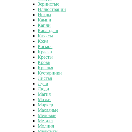
Зернистые
Иллюстрации
Искры
Камни
Капли
Карандаш
Кляксы
Кожа
Космос
Краска
Кресты
Кровь
Крылья
Кустарники
Листья
Лучи
Люди
Магия
Мазки
Маркер
Масляные
Меловые
Металл
Молния
Мультики