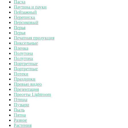
Пасха
Паутина и пауки
Пейзажный
Переписка
Персиковый
Перья
Перья
Печатная продукция
Пиксельные
Пленка
Полутона
Полутона
Портретные
Портретные
Потеки
Праздники
Превью видео
Презентация
Пресеты Lightroom
Птицы
Пузыри
Пыль
Пятна
Разное
Растения