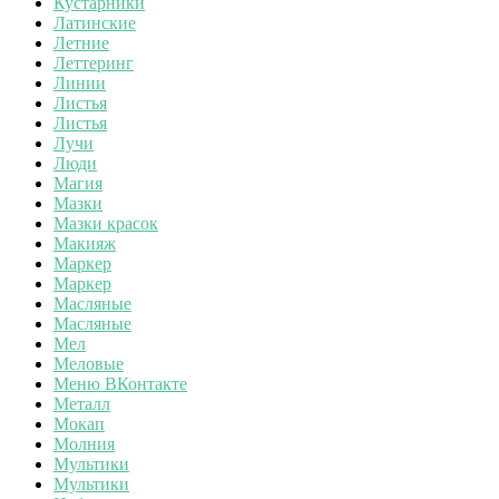
Кустарники
Латинские
Летние
Леттеринг
Линии
Листья
Листья
Лучи
Люди
Магия
Мазки
Мазки красок
Макияж
Маркер
Маркер
Масляные
Масляные
Мел
Меловые
Меню ВКонтакте
Металл
Мокап
Молния
Мультики
Мультики