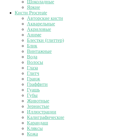
Шоколадные
Яркие
Кисти Procreate
Авторские кисти
Акварельные
Акриловые
Аниме
Блестки (глиттер)
Блик
Винтажные
Вода
Волосы
Глаза
Глитч
Гранж
Граффити
Гуашь
Губы
Животные
Зернистые
Иллюстрации
Калиграфические
Карандаш
Кляксы
Кожа