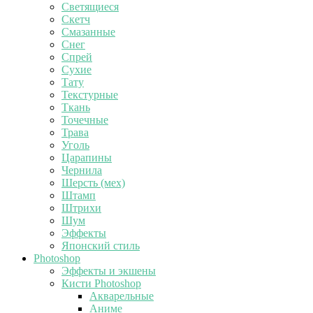
Светящиеся
Скетч
Смазанные
Снег
Спрей
Сухие
Тату
Текстурные
Ткань
Точечные
Трава
Уголь
Царапины
Чернила
Шерсть (мех)
Штамп
Штрихи
Шум
Эффекты
Японский стиль
Photoshop
Эффекты и экшены
Кисти Photoshop
Акварельные
Аниме