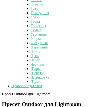
Стрелки
Тату
Текстурная
Точки
Трава
Трещины
Туман
Угольные
Узоры
Фигурные
Царапины
Цветы
Цепь
Череп
Чернила
Шары
Шерсть
Штриховка
Шум
Правообладателям
Пресет Outdoor для Lightroom
Пресет Outdoor для Lightroom