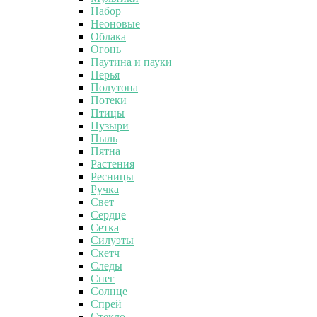
Набор
Неоновые
Облака
Огонь
Паутина и пауки
Перья
Полутона
Потеки
Птицы
Пузыри
Пыль
Пятна
Растения
Ресницы
Ручка
Свет
Сердце
Сетка
Силуэты
Скетч
Следы
Снег
Солнце
Спрей
Стекло