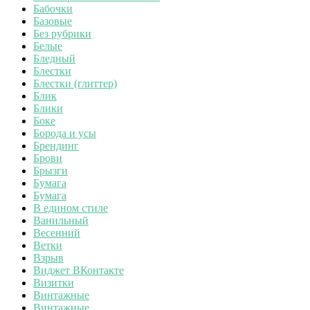
Бабочки
Базовые
Без рубрики
Белые
Бледный
Блестки
Блестки (глиттер)
Блик
Блики
Боке
Борода и усы
Брендинг
Брови
Брызги
Бумага
Бумага
В едином стиле
Ванильный
Весенний
Ветки
Взрыв
Виджет ВКонтакте
Визитки
Винтажные
Винтажные