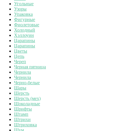
Угольные
Узоры
Упаковка
Фигурные
Фиолетовые
Холодный
Хэллоуин
Царапины
Царапины
Цветы
Цепь
Череп
Черная пятница
Чернила
Чернила
Черно-белые
Шары
Шерсть
Шерсть (мех)
Шоколадные
Шрифты
Штамп
Штрихи
Штриховка
Шум