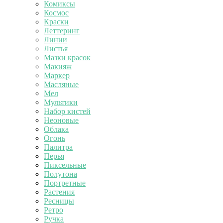
Комиксы
Космос
Краски
Леттеринг
Линии
Листья
Мазки красок
Макияж
Маркер
Масляные
Мел
Мультики
Набор кистей
Неоновые
Облака
Огонь
Палитра
Перья
Пиксельные
Полутона
Портретные
Растения
Ресницы
Ретро
Ручка