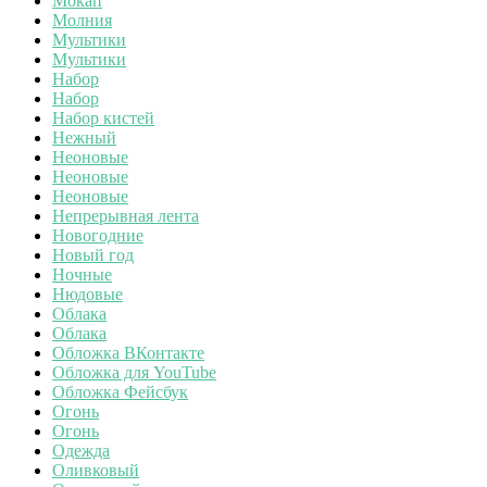
Мокап
Молния
Мультики
Мультики
Набор
Набор
Набор кистей
Нежный
Неоновые
Неоновые
Неоновые
Непрерывная лента
Новогодние
Новый год
Ночные
Нюдовые
Облака
Облака
Обложка ВКонтакте
Обложка для YouTube
Обложка Фейсбук
Огонь
Огонь
Одежда
Оливковый