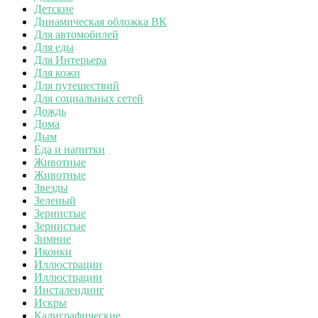
Детские
Динамическая обложка ВК
Для автомобилей
Для еды
Для Интерьера
Для кожи
Для путешествий
Для социальных сетей
Дождь
Дома
Дым
Еда и напитки
Животные
Животные
Звезды
Зеленый
Зернистые
Зернистые
Зимние
Иконки
Иллюстрации
Иллюстрации
Инсталендинг
Искры
Калиграфические