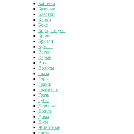
Бабочки
Базовые
Блестки
Блики
Боке
Борода и усы
Брови
Брызги
Бумага
Ветки
Взрыв
Вода
Волосы
Глаза
Горы
Гранж
Граффити
Грязь
Губы
Деревья
Дождь
Дома
Дым
Животные
Звезды