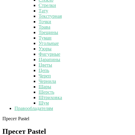
Стрелки
Тату
Текстурная
Точки
Трава
Трещины
Туман
Угольные
Узоры
Фигурные
Царапины
Цветы
Цепь
Череп
Чернила
Шары
Шерсть
Штриховка
Шум
Правообладателям
Пресет Pastel
Пресет Pastel