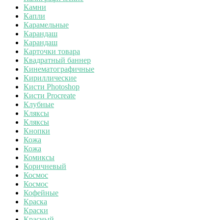
Камни
Капли
Карамельные
Карандаш
Карандаш
Карточки товара
Квадратный баннер
Кинематографичные
Кириллические
Кисти Photoshop
Кисти Procreate
Клубные
Кляксы
Кляксы
Кнопки
Кожа
Кожа
Комиксы
Коричневый
Космос
Космос
Кофейные
Краска
Краски
Красный