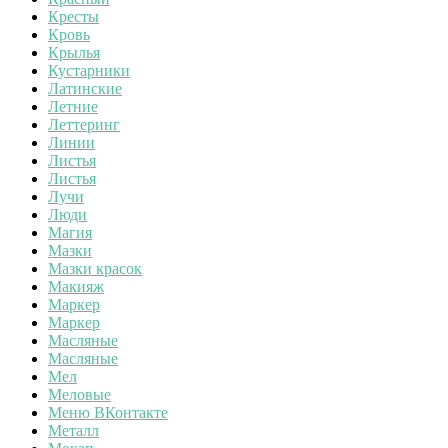
Кресты
Кровь
Крылья
Кустарники
Латинские
Летние
Леттеринг
Линии
Листья
Листья
Лучи
Люди
Магия
Мазки
Мазки красок
Макияж
Маркер
Маркер
Масляные
Масляные
Мел
Меловые
Меню ВКонтакте
Металл