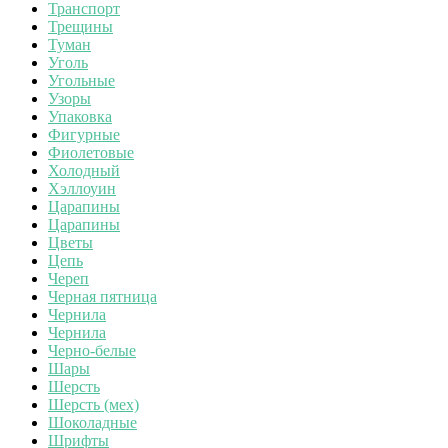
Транспорт
Трещины
Туман
Уголь
Угольные
Узоры
Упаковка
Фигурные
Фиолетовые
Холодный
Хэллоуин
Царапины
Царапины
Цветы
Цепь
Череп
Черная пятница
Чернила
Чернила
Черно-белые
Шары
Шерсть
Шерсть (мех)
Шоколадные
Шрифты