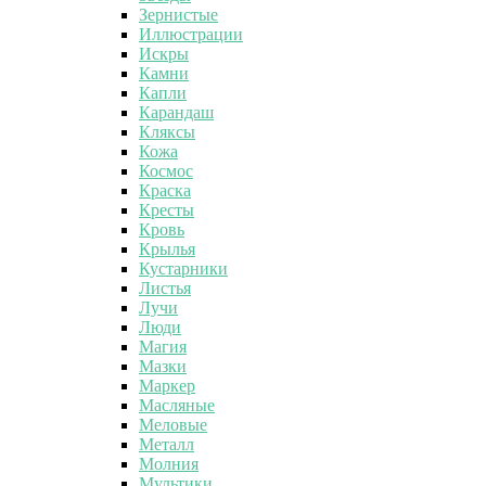
Зернистые
Иллюстрации
Искры
Камни
Капли
Карандаш
Кляксы
Кожа
Космос
Краска
Кресты
Кровь
Крылья
Кустарники
Листья
Лучи
Люди
Магия
Мазки
Маркер
Масляные
Меловые
Металл
Молния
Мультики