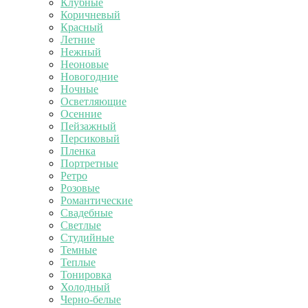
Клубные
Коричневый
Красный
Летние
Нежный
Неоновые
Новогодние
Ночные
Осветляющие
Осенние
Пейзажный
Персиковый
Пленка
Портретные
Ретро
Розовые
Романтические
Свадебные
Светлые
Студийные
Темные
Теплые
Тонировка
Холодный
Черно-белые