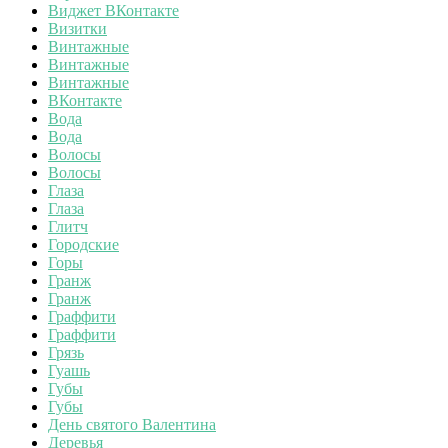
Виджет ВКонтакте
Визитки
Винтажные
Винтажные
Винтажные
ВКонтакте
Вода
Вода
Волосы
Волосы
Глаза
Глаза
Глитч
Городские
Горы
Гранж
Гранж
Граффити
Граффити
Грязь
Гуашь
Губы
Губы
День святого Валентина
Деревья