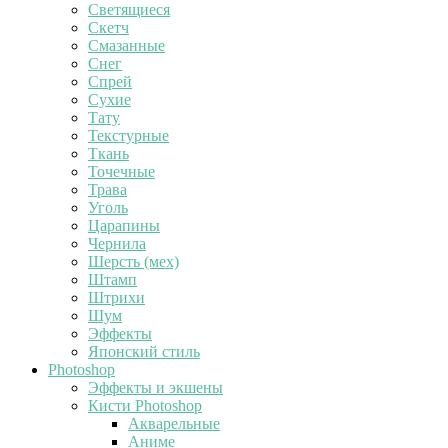
Светящиеся
Скетч
Смазанные
Снег
Спрей
Сухие
Тату
Текстурные
Ткань
Точечные
Трава
Уголь
Царапины
Чернила
Шерсть (мех)
Штамп
Штрихи
Шум
Эффекты
Японский стиль
Photoshop
Эффекты и экшены
Кисти Photoshop
Акварельные
Аниме