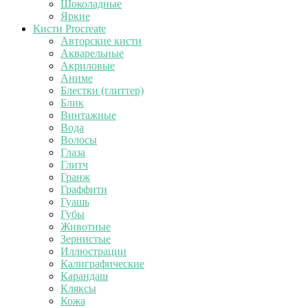
Шоколадные
Яркие
Кисти Procreate
Авторские кисти
Акварельные
Акриловые
Аниме
Блестки (глиттер)
Блик
Винтажные
Вода
Волосы
Глаза
Глитч
Гранж
Граффити
Гуашь
Губы
Животные
Зернистые
Иллюстрации
Калиграфические
Карандаш
Кляксы
Кожа