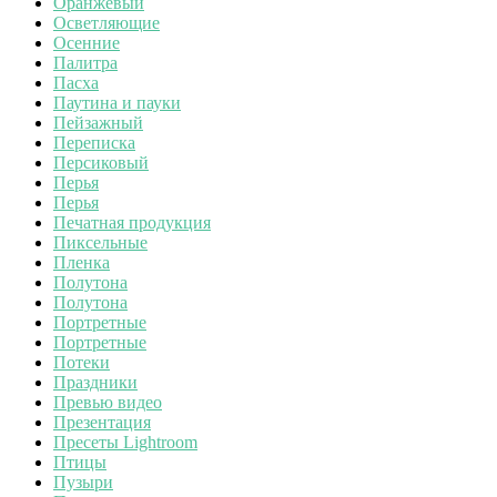
Оранжевый
Осветляющие
Осенние
Палитра
Пасха
Паутина и пауки
Пейзажный
Переписка
Персиковый
Перья
Перья
Печатная продукция
Пиксельные
Пленка
Полутона
Полутона
Портретные
Портретные
Потеки
Праздники
Превью видео
Презентация
Пресеты Lightroom
Птицы
Пузыри