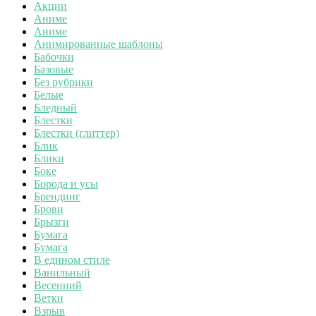
Акции
Аниме
Аниме
Анимированные шаблоны
Бабочки
Базовые
Без рубрики
Белые
Бледный
Блестки
Блестки (глиттер)
Блик
Блики
Боке
Борода и усы
Брендинг
Брови
Брызги
Бумага
Бумага
В едином стиле
Ванильный
Весенний
Ветки
Взрыв