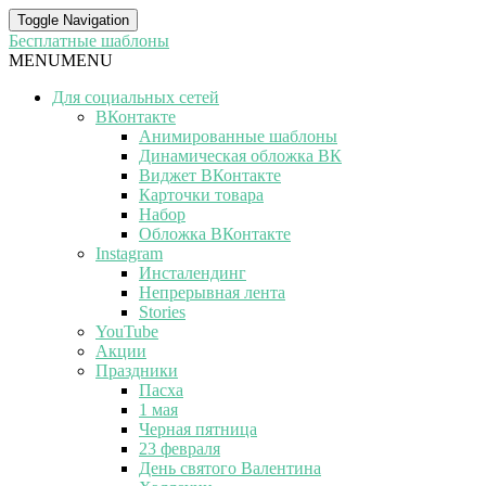
Toggle Navigation
Бесплатные шаблоны
MENU
MENU
Для социальных сетей
ВКонтакте
Анимированные шаблоны
Динамическая обложка ВК
Виджет ВКонтакте
Карточки товара
Набор
Обложка ВКонтакте
Instagram
Инсталендинг
Непрерывная лента
Stories
YouTube
Акции
Праздники
Пасха
1 мая
Черная пятница
23 февраля
День святого Валентина