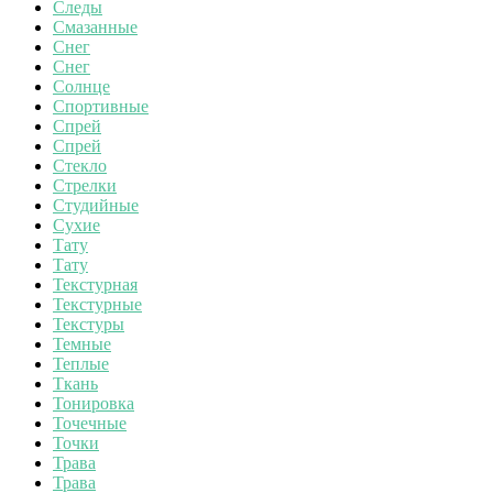
Следы
Смазанные
Снег
Снег
Солнце
Спортивные
Спрей
Спрей
Стекло
Стрелки
Студийные
Сухие
Тату
Тату
Текстурная
Текстурные
Текстуры
Темные
Теплые
Ткань
Тонировка
Точечные
Точки
Трава
Трава