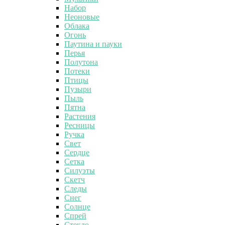
Набор
Неоновые
Облака
Огонь
Паутина и пауки
Перья
Полутона
Потеки
Птицы
Пузыри
Пыль
Пятна
Растения
Ресницы
Ручка
Свет
Сердце
Сетка
Силуэты
Скетч
Следы
Снег
Солнце
Спрей
Стекло