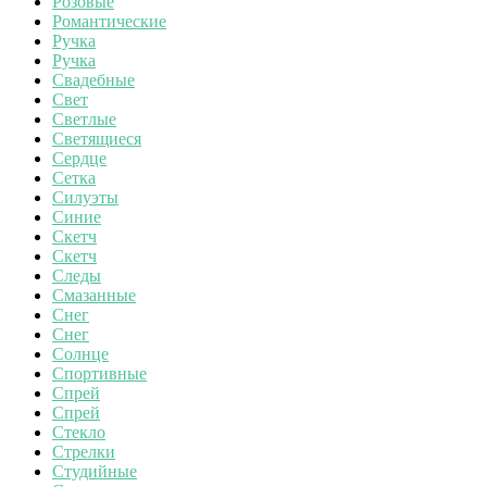
Розовые
Романтические
Ручка
Ручка
Свадебные
Свет
Светлые
Светящиеся
Сердце
Сетка
Силуэты
Синие
Скетч
Скетч
Следы
Смазанные
Снег
Снег
Солнце
Спортивные
Спрей
Спрей
Стекло
Стрелки
Студийные