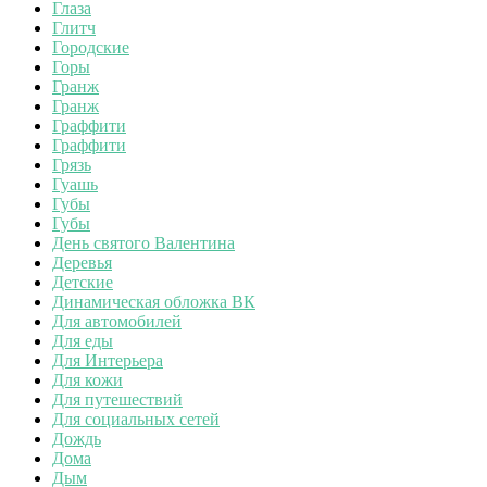
Глаза
Глитч
Городские
Горы
Гранж
Гранж
Граффити
Граффити
Грязь
Гуашь
Губы
Губы
День святого Валентина
Деревья
Детские
Динамическая обложка ВК
Для автомобилей
Для еды
Для Интерьера
Для кожи
Для путешествий
Для социальных сетей
Дождь
Дома
Дым