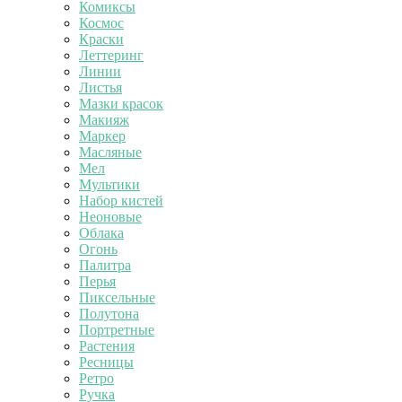
Комиксы
Космос
Краски
Леттеринг
Линии
Листья
Мазки красок
Макияж
Маркер
Масляные
Мел
Мультики
Набор кистей
Неоновые
Облака
Огонь
Палитра
Перья
Пиксельные
Полутона
Портретные
Растения
Ресницы
Ретро
Ручка