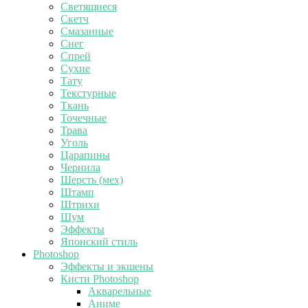
Светящиеся
Скетч
Смазанные
Снег
Спрей
Сухие
Тату
Текстурные
Ткань
Точечные
Трава
Уголь
Царапины
Чернила
Шерсть (мех)
Штамп
Штрихи
Шум
Эффекты
Японский стиль
Photoshop
Эффекты и экшены
Кисти Photoshop
Акварельные
Аниме