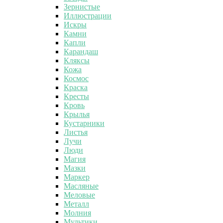
Зернистые
Иллюстрации
Искры
Камни
Капли
Карандаш
Кляксы
Кожа
Космос
Краска
Кресты
Кровь
Крылья
Кустарники
Листья
Лучи
Люди
Магия
Мазки
Маркер
Масляные
Меловые
Металл
Молния
Мультики