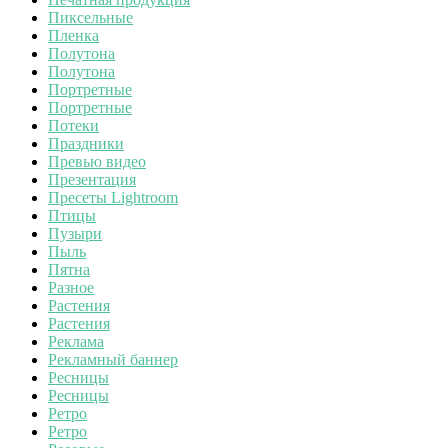
Пиксельные
Пленка
Полутона
Полутона
Портретные
Портретные
Потеки
Праздники
Превью видео
Презентация
Пресеты Lightroom
Птицы
Пузыри
Пыль
Пятна
Разное
Растения
Растения
Реклама
Рекламный баннер
Ресницы
Ресницы
Ретро
Ретро