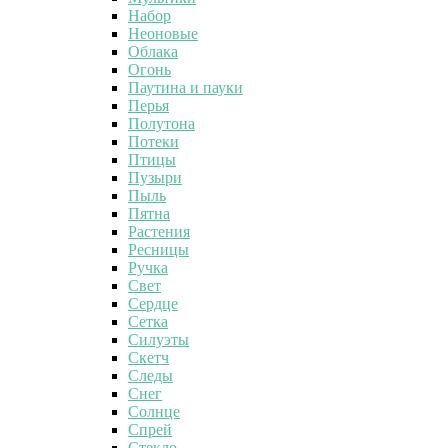
Набор
Неоновые
Облака
Огонь
Паутина и пауки
Перья
Полутона
Потеки
Птицы
Пузыри
Пыль
Пятна
Растения
Ресницы
Ручка
Свет
Сердце
Сетка
Силуэты
Скетч
Следы
Снег
Солнце
Спрей
Стекло