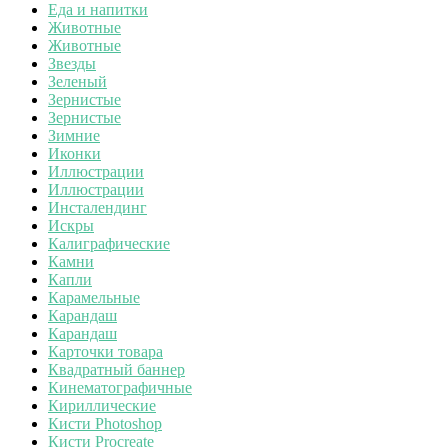
Еда и напитки
Животные
Животные
Звезды
Зеленый
Зернистые
Зернистые
Зимние
Иконки
Иллюстрации
Иллюстрации
Инсталендинг
Искры
Калиграфические
Камни
Капли
Карамельные
Карандаш
Карандаш
Карточки товара
Квадратный баннер
Кинематографичные
Кириллические
Кисти Photoshop
Кисти Procreate