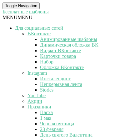
Toggle Navigation
Бесплатные шаблоны
MENU
MENU
Для социальных сетей
ВКонтакте
Анимированные шаблоны
Динамическая обложка ВК
Виджет ВКонтакте
Карточки товара
Набор
Обложка ВКонтакте
Instagram
Инсталендинг
Непрерывная лента
Stories
YouTube
Акции
Праздники
Пасха
1 мая
Черная пятница
23 февраля
День святого Валентина