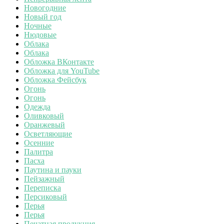
Новогодние
Новый год
Ночные
Нюдовые
Облака
Облака
Обложка ВКонтакте
Обложка для YouTube
Обложка Фейсбук
Огонь
Огонь
Одежда
Оливковый
Оранжевый
Осветляющие
Осенние
Палитра
Пасха
Паутина и пауки
Пейзажный
Переписка
Персиковый
Перья
Перья
Печатная продукция