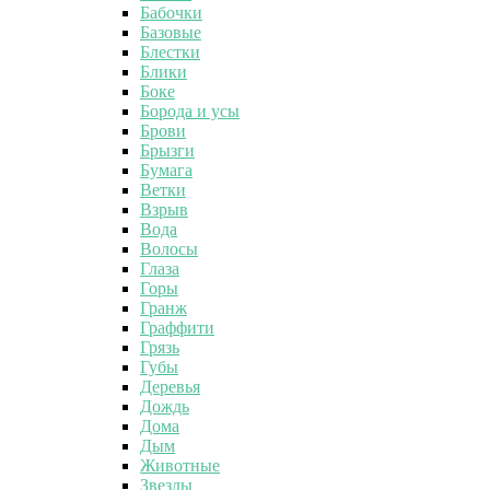
Бабочки
Базовые
Блестки
Блики
Боке
Борода и усы
Брови
Брызги
Бумага
Ветки
Взрыв
Вода
Волосы
Глаза
Горы
Гранж
Граффити
Грязь
Губы
Деревья
Дождь
Дома
Дым
Животные
Звезды