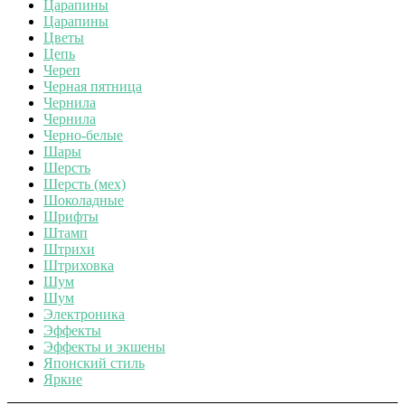
Царапины
Царапины
Цветы
Цепь
Череп
Черная пятница
Чернила
Чернила
Черно-белые
Шары
Шерсть
Шерсть (мех)
Шоколадные
Шрифты
Штамп
Штрихи
Штриховка
Шум
Шум
Электроника
Эффекты
Эффекты и экшены
Японский стиль
Яркие