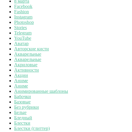
8 марта
Facebook
Fashion
Instagram
Photoshop
Stories
Telegram
YouTube
Аватар
Авторские кисти
Акварельные
Акварельные
Акриловые
Активности
Акции
Аниме
Аниме
Анимированные шаблоны
Бабочки
Базовые
Без рубрики
Белые
Бледный
Блестки
Блестки (глиттер)