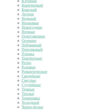
Клубные
Коричневый
Красный
Летние
Нежный
Неоновые
Новогодние
Ночные
Осветляющие
Осенние
Пейзажный
Персиковый
Пленка
Портретные
Ретро
Розовые
Романтические
Свадебные
Светлые
Студийные
Темные
Теплые
Тонировка
Холодный
Черно-белые