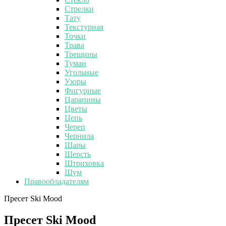
Стрелки
Тату
Текстурная
Точки
Трава
Трещины
Туман
Угольные
Узоры
Фигурные
Царапины
Цветы
Цепь
Череп
Чернила
Шары
Шерсть
Штриховка
Шум
Правообладателям
Пресет Ski Mood
Пресет Ski Mood