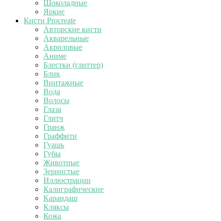
Шоколадные
Яркие
Кисти Procreate
Авторские кисти
Акварельные
Акриловые
Аниме
Блестки (глиттер)
Блик
Винтажные
Вода
Волосы
Глаза
Глитч
Гранж
Граффити
Гуашь
Губы
Животные
Зернистые
Иллюстрации
Калиграфические
Карандаш
Кляксы
Кожа