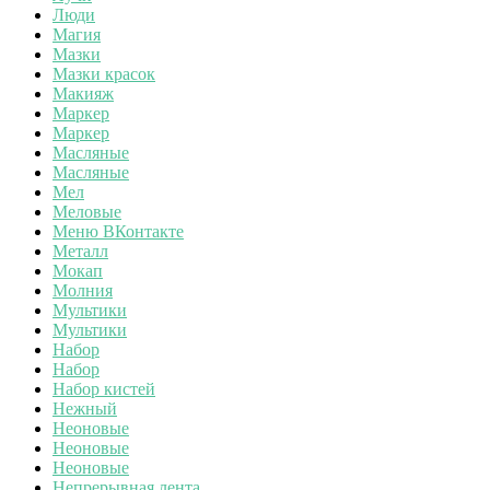
Люди
Магия
Мазки
Мазки красок
Макияж
Маркер
Маркер
Масляные
Масляные
Мел
Меловые
Меню ВКонтакте
Металл
Мокап
Молния
Мультики
Мультики
Набор
Набор
Набор кистей
Нежный
Неоновые
Неоновые
Неоновые
Непрерывная лента