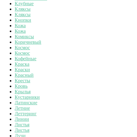
Клубные
Кляксы
Кляксы
Кнопки
Кожа
Кожа
Комиксы
Коричневый
Космос
Космос
Кофейные
Краска
Краски
Красный
Кресты
Кровь
Крылья
Кустарники
Латинские
Летние
Леттеринг
Линии
Листья
Листья
Лучи