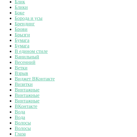
Блик
Блики
Боке
Борода и усы
Брендинг
Брови
Брызги
Бумага
Бумага
В едином стиле
Ванильный
Весенний
Ветки
Взрыв
Виджет ВКонтакте
Визитки
Винтажные
Винтажные
Винтажные
ВКонтакте
Вода
Вода
Волосы
Волосы
Глаза