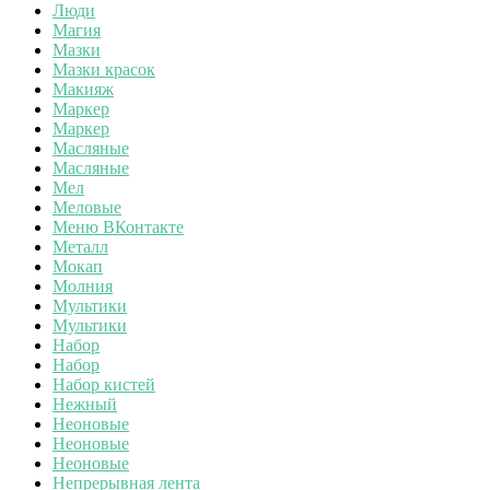
Люди
Магия
Мазки
Мазки красок
Макияж
Маркер
Маркер
Масляные
Масляные
Мел
Меловые
Меню ВКонтакте
Металл
Мокап
Молния
Мультики
Мультики
Набор
Набор
Набор кистей
Нежный
Неоновые
Неоновые
Неоновые
Непрерывная лента