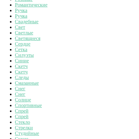
Романтические
Ручка
Ручка
Свадебные
Свет
Светлые
Светящиеся
Сердце
Сетка
Силуэты
Синие
Скетч
Скетч
Следы
Смазанные
Снег
Снег
Солнце
Спортивные
Спрей
Спрей
Стекло
Стрелки
Студийные
Сухие