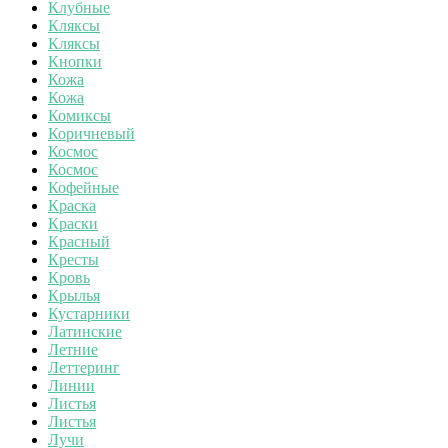
Клубные
Кляксы
Кляксы
Кнопки
Кожа
Кожа
Комиксы
Коричневый
Космос
Космос
Кофейные
Краска
Краски
Красный
Кресты
Кровь
Крылья
Кустарники
Латинские
Летние
Леттеринг
Линии
Листья
Листья
Лучи