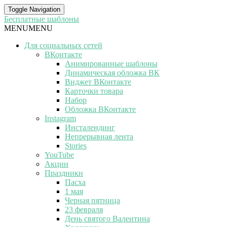
Toggle Navigation
Бесплатные шаблоны
MENU
MENU
Для социальных сетей
ВКонтакте
Анимированные шаблоны
Динамическая обложка ВК
Виджет ВКонтакте
Карточки товара
Набор
Обложка ВКонтакте
Instagram
Инсталендинг
Непрерывная лента
Stories
YouTube
Акции
Праздники
Пасха
1 мая
Черная пятница
23 февраля
День святого Валентина