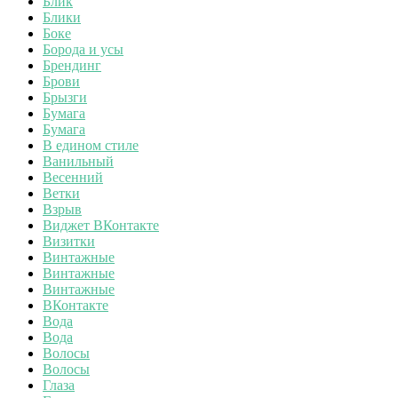
Блик
Блики
Боке
Борода и усы
Брендинг
Брови
Брызги
Бумага
Бумага
В едином стиле
Ванильный
Весенний
Ветки
Взрыв
Виджет ВКонтакте
Визитки
Винтажные
Винтажные
Винтажные
ВКонтакте
Вода
Вода
Волосы
Волосы
Глаза