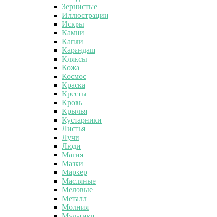
Зернистые
Иллюстрации
Искры
Камни
Капли
Карандаш
Кляксы
Кожа
Космос
Краска
Кресты
Кровь
Крылья
Кустарники
Листья
Лучи
Люди
Магия
Мазки
Маркер
Масляные
Меловые
Металл
Молния
Мультики