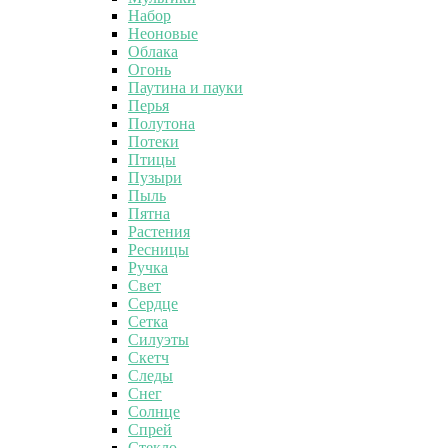
Набор
Неоновые
Облака
Огонь
Паутина и пауки
Перья
Полутона
Потеки
Птицы
Пузыри
Пыль
Пятна
Растения
Ресницы
Ручка
Свет
Сердце
Сетка
Силуэты
Скетч
Следы
Снег
Солнце
Спрей
Стекло