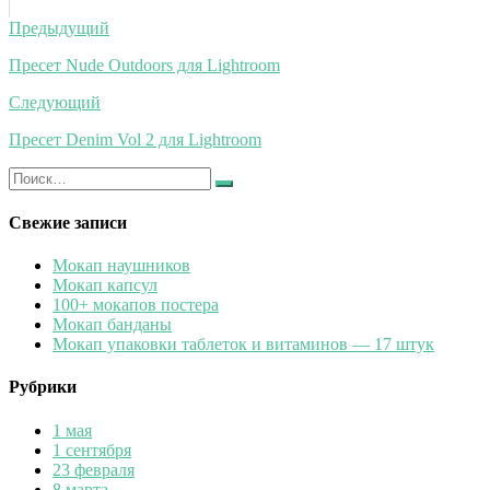
Навигация
Предыдущий
по
Пресет Nude Outdoors для Lightroom
записям
Следующий
Пресет Denim Vol 2 для Lightroom
Искать:
Найти
Свежие записи
Мокап наушников
Мокап капсул
100+ мокапов постера
Мокап банданы
Мокап упаковки таблеток и витаминов — 17 штук
Рубрики
1 мая
1 сентября
23 февраля
8 марта