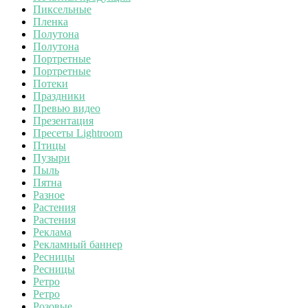
Пиксельные
Пленка
Полутона
Полутона
Портретные
Портретные
Потеки
Праздники
Превью видео
Презентация
Пресеты Lightroom
Птицы
Пузыри
Пыль
Пятна
Разное
Растения
Растения
Реклама
Рекламный баннер
Ресницы
Ресницы
Ретро
Ретро
Розовые