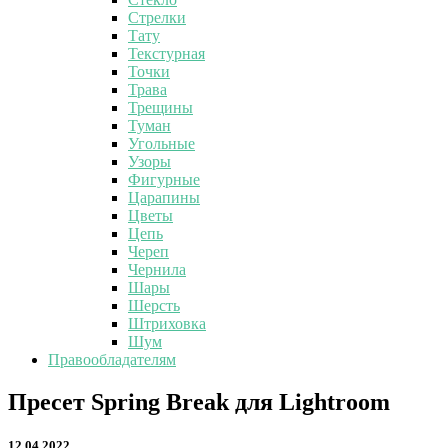
Стрелки
Тату
Текстурная
Точки
Трава
Трещины
Туман
Угольные
Узоры
Фигурные
Царапины
Цветы
Цепь
Череп
Чернила
Шары
Шерсть
Штриховка
Шум
Правообладателям
Пресет
Пресет Spring Break для Lightroom
Spring
Break
12.04.2022