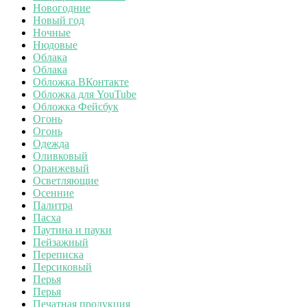
Новогодние
Новый год
Ночные
Нюдовые
Облака
Облака
Обложка ВКонтакте
Обложка для YouTube
Обложка Фейсбук
Огонь
Огонь
Одежда
Оливковый
Оранжевый
Осветляющие
Осенние
Палитра
Пасха
Паутина и пауки
Пейзажный
Переписка
Персиковый
Перья
Перья
Печатная продукция