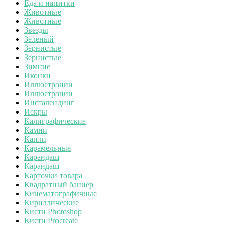
Еда и напитки
Животные
Животные
Звезды
Зеленый
Зернистые
Зернистые
Зимние
Иконки
Иллюстрации
Иллюстрации
Инсталендинг
Искры
Калиграфические
Камни
Капли
Карамельные
Карандаш
Карандаш
Карточки товара
Квадратный баннер
Кинематографичные
Кириллические
Кисти Photoshop
Кисти Procreate