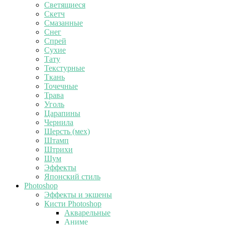
Светящиеся
Скетч
Смазанные
Снег
Спрей
Сухие
Тату
Текстурные
Ткань
Точечные
Трава
Уголь
Царапины
Чернила
Шерсть (мех)
Штамп
Штрихи
Шум
Эффекты
Японский стиль
Photoshop
Эффекты и экшены
Кисти Photoshop
Акварельные
Аниме