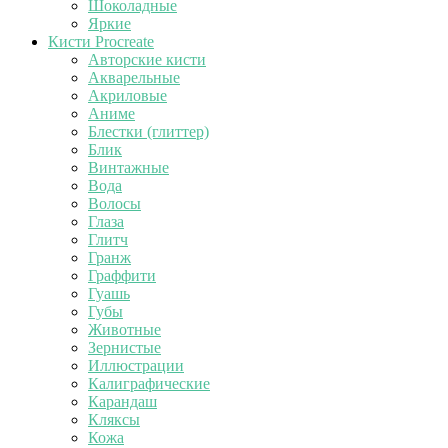
Шоколадные
Яркие
Кисти Procreate
Авторские кисти
Акварельные
Акриловые
Аниме
Блестки (глиттер)
Блик
Винтажные
Вода
Волосы
Глаза
Глитч
Гранж
Граффити
Гуашь
Губы
Животные
Зернистые
Иллюстрации
Калиграфические
Карандаш
Кляксы
Кожа