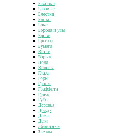
Бабочки
Базовые
Блестки
Блики
Боке
Борода и усы
Брови
Брызги
Бумага
Ветки
Взрыв
Вода
Волосы
Глаза
Горы
Гранж
Граффити
Грязь
Губы
Деревья
Дождь
Дома
Дым
Животные
Звезды