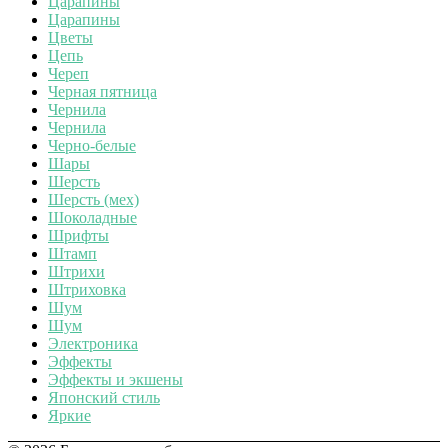
Царапины
Царапины
Цветы
Цепь
Череп
Черная пятница
Чернила
Чернила
Черно-белые
Шары
Шерсть
Шерсть (мех)
Шоколадные
Шрифты
Штамп
Штрихи
Штриховка
Шум
Шум
Электроника
Эффекты
Эффекты и экшены
Японский стиль
Яркие