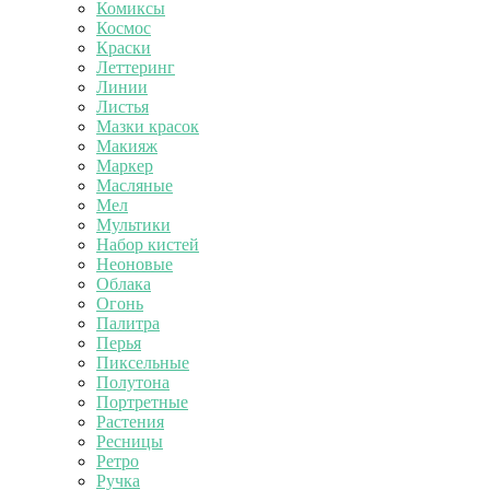
Комиксы
Космос
Краски
Леттеринг
Линии
Листья
Мазки красок
Макияж
Маркер
Масляные
Мел
Мультики
Набор кистей
Неоновые
Облака
Огонь
Палитра
Перья
Пиксельные
Полутона
Портретные
Растения
Ресницы
Ретро
Ручка