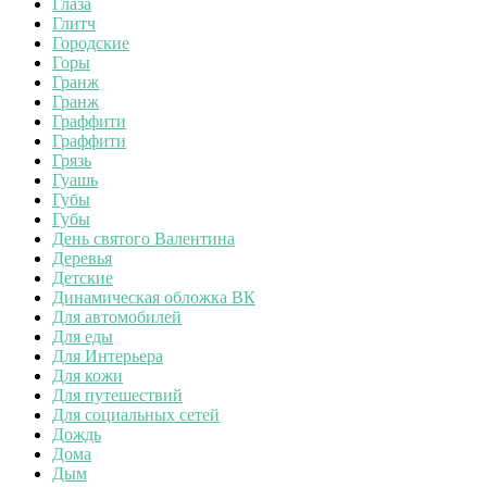
Глаза
Глитч
Городские
Горы
Гранж
Гранж
Граффити
Граффити
Грязь
Гуашь
Губы
Губы
День святого Валентина
Деревья
Детские
Динамическая обложка ВК
Для автомобилей
Для еды
Для Интерьера
Для кожи
Для путешествий
Для социальных сетей
Дождь
Дома
Дым