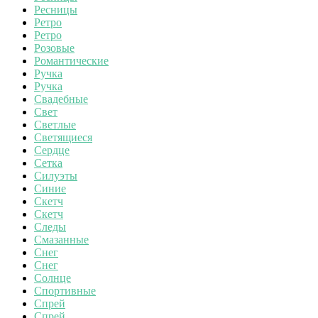
Ресницы
Ретро
Ретро
Розовые
Романтические
Ручка
Ручка
Свадебные
Свет
Светлые
Светящиеся
Сердце
Сетка
Силуэты
Синие
Скетч
Скетч
Следы
Смазанные
Снег
Снег
Солнце
Спортивные
Спрей
Спрей