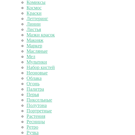
Комиксы
Космос
Краски
Леттеринг
Линии
Листья
Мазки красок
Макияж
Маркер
Масляные
Мел
Мультики
Набор кистей
Неоновые
Облака
Огонь
Палитра
Перья
Пиксельные
Полутона
Портретные
Растения
Ресницы
Ретро
Ручка