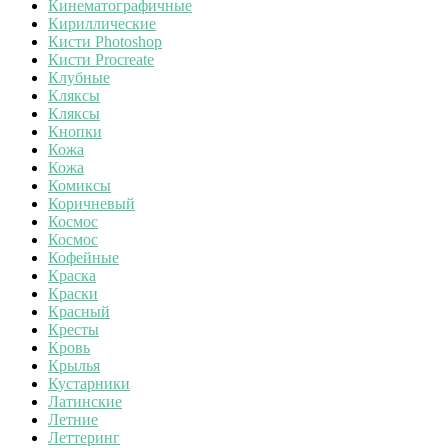
Кинематографичные
Кириллические
Кисти Photoshop
Кисти Procreate
Клубные
Кляксы
Кляксы
Кнопки
Кожа
Кожа
Комиксы
Коричневый
Космос
Космос
Кофейные
Краска
Краски
Красный
Кресты
Кровь
Крылья
Кустарники
Латинские
Летние
Леттеринг