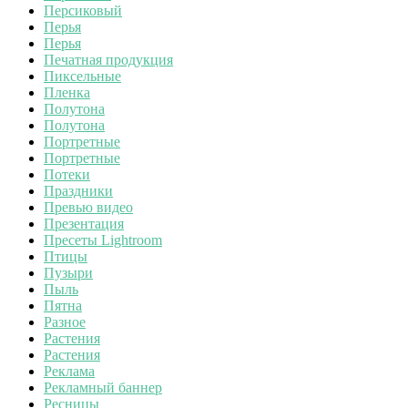
Персиковый
Перья
Перья
Печатная продукция
Пиксельные
Пленка
Полутона
Полутона
Портретные
Портретные
Потеки
Праздники
Превью видео
Презентация
Пресеты Lightroom
Птицы
Пузыри
Пыль
Пятна
Разное
Растения
Растения
Реклама
Рекламный баннер
Ресницы