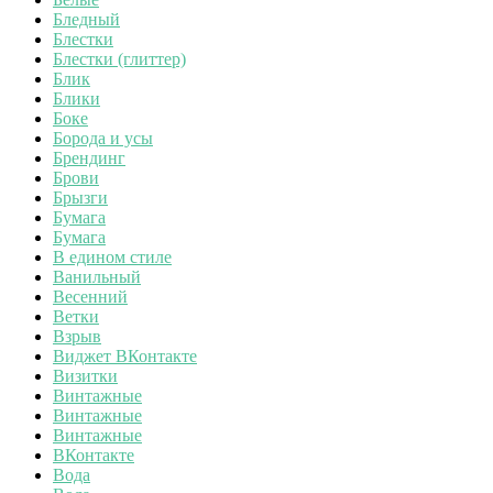
Бледный
Блестки
Блестки (глиттер)
Блик
Блики
Боке
Борода и усы
Брендинг
Брови
Брызги
Бумага
Бумага
В едином стиле
Ванильный
Весенний
Ветки
Взрыв
Виджет ВКонтакте
Визитки
Винтажные
Винтажные
Винтажные
ВКонтакте
Вода