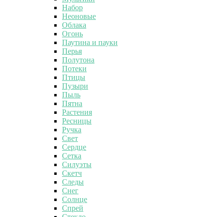
Набор
Неоновые
Облака
Огонь
Паутина и пауки
Перья
Полутона
Потеки
Птицы
Пузыри
Пыль
Пятна
Растения
Ресницы
Ручка
Свет
Сердце
Сетка
Силуэты
Скетч
Следы
Снег
Солнце
Спрей
Стекло