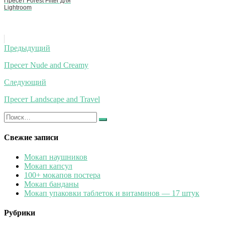
Пресет Forest Filter для
Lightroom
Навигация
Предыдущий
по
Пресет Nude and Creamy
записям
Следующий
Пресет Landscape and Travel
Искать:
Найти
Свежие записи
Мокап наушников
Мокап капсул
100+ мокапов постера
Мокап банданы
Мокап упаковки таблеток и витаминов — 17 штук
Рубрики