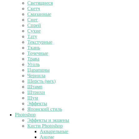
Светящиеся
Скетч
Смазанные
Снег
Спрей
Сухие
Тату
Текстурные
Ткань
Точечные
Трава
Уголь
Царапины
Чернила
Шерсть (мех)
Штамп
Штрихи
Шум
Эффекты
Японский стиль
Photoshop
Эффекты и экшены
Кисти Photoshop
Акварельные
Аниме