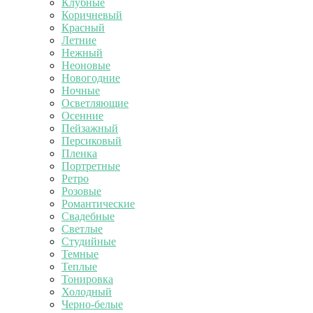
Клубные
Коричневый
Красный
Летние
Нежный
Неоновые
Новогодние
Ночные
Осветляющие
Осенние
Пейзажный
Персиковый
Пленка
Портретные
Ретро
Розовые
Романтические
Свадебные
Светлые
Студийные
Темные
Теплые
Тонировка
Холодный
Черно-белые