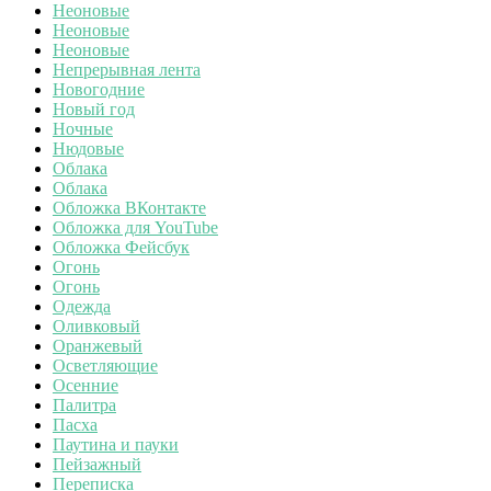
Неоновые
Неоновые
Неоновые
Непрерывная лента
Новогодние
Новый год
Ночные
Нюдовые
Облака
Облака
Обложка ВКонтакте
Обложка для YouTube
Обложка Фейсбук
Огонь
Огонь
Одежда
Оливковый
Оранжевый
Осветляющие
Осенние
Палитра
Пасха
Паутина и пауки
Пейзажный
Переписка