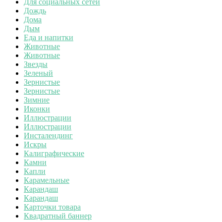
Для социальных сетей
Дождь
Дома
Дым
Еда и напитки
Животные
Животные
Звезды
Зеленый
Зернистые
Зернистые
Зимние
Иконки
Иллюстрации
Иллюстрации
Инсталендинг
Искры
Калиграфические
Камни
Капли
Карамельные
Карандаш
Карандаш
Карточки товара
Квадратный баннер