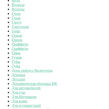
Вода
Волосы
Волосы
Глаза
Глаза
Глитч
Городские
Горы
Гранж
Гранж
Граффити
Граффити
Грязь
Гуашь
Губы
Губы
День святого Валентина
Деревья
Детские
Динамическая обложка ВК
Для автомобилей
Для еды
Для Интерьера
Для кожи
Для путешествий