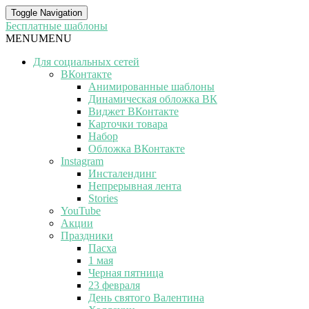
Toggle Navigation
Бесплатные шаблоны
MENU
MENU
Для социальных сетей
ВКонтакте
Анимированные шаблоны
Динамическая обложка ВК
Виджет ВКонтакте
Карточки товара
Набор
Обложка ВКонтакте
Instagram
Инсталендинг
Непрерывная лента
Stories
YouTube
Акции
Праздники
Пасха
1 мая
Черная пятница
23 февраля
День святого Валентина