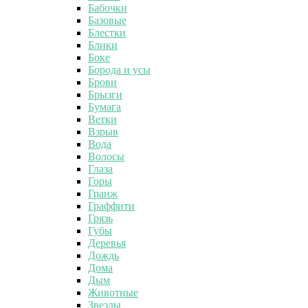
Бабочки
Базовые
Блестки
Блики
Боке
Борода и усы
Брови
Брызги
Бумага
Ветки
Взрыв
Вода
Волосы
Глаза
Горы
Гранж
Граффити
Грязь
Губы
Деревья
Дождь
Дома
Дым
Животные
Звезды