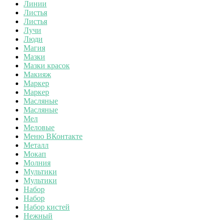
Линии
Листья
Листья
Лучи
Люди
Магия
Мазки
Мазки красок
Макияж
Маркер
Маркер
Масляные
Масляные
Мел
Меловые
Меню ВКонтакте
Металл
Мокап
Молния
Мультики
Мультики
Набор
Набор
Набор кистей
Нежный