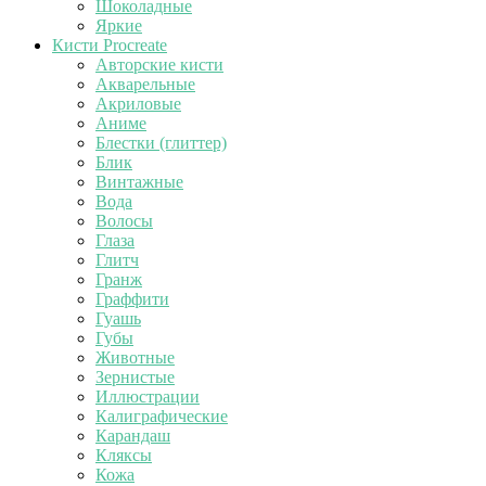
Шоколадные
Яркие
Кисти Procreate
Авторские кисти
Акварельные
Акриловые
Аниме
Блестки (глиттер)
Блик
Винтажные
Вода
Волосы
Глаза
Глитч
Гранж
Граффити
Гуашь
Губы
Животные
Зернистые
Иллюстрации
Калиграфические
Карандаш
Кляксы
Кожа