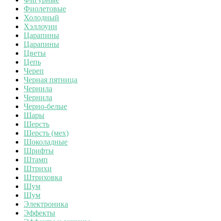
Фиолетовые
Холодный
Хэллоуин
Царапины
Царапины
Цветы
Цепь
Череп
Черная пятница
Чернила
Чернила
Черно-белые
Шары
Шерсть
Шерсть (мех)
Шоколадные
Шрифты
Штамп
Штрихи
Штриховка
Шум
Шум
Электроника
Эффекты