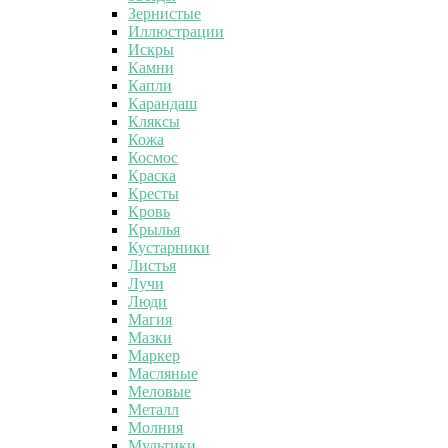
Зернистые
Иллюстрации
Искры
Камни
Капли
Карандаш
Кляксы
Кожа
Космос
Краска
Кресты
Кровь
Крылья
Кустарники
Листья
Лучи
Люди
Магия
Мазки
Маркер
Масляные
Меловые
Металл
Молния
Мультики