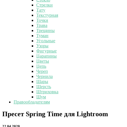
Стрелки
Тату
Текстурная
Точки
Трава
Трещины
Туман
Угольные
Узоры
Фигурные
Царапины
Цветы
Цепь
Череп
Чернила
Шары
Шерсть
Штриховка
Шум
Правообладателям
Пресет
Пресет Spring Time для Lightroom
Spring
Time
22.04.2020