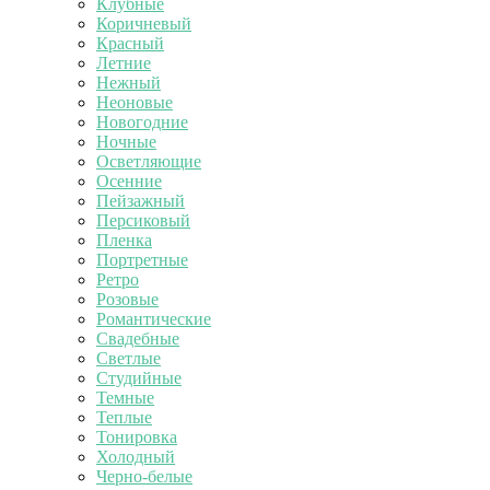
Клубные
Коричневый
Красный
Летние
Нежный
Неоновые
Новогодние
Ночные
Осветляющие
Осенние
Пейзажный
Персиковый
Пленка
Портретные
Ретро
Розовые
Романтические
Свадебные
Светлые
Студийные
Темные
Теплые
Тонировка
Холодный
Черно-белые