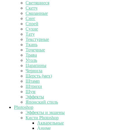
Светящиеся
Скетч
Смазанные
Снег
Спрей
Сухие
Тату
Текстурные
Ткань
Точечные
Трава
Уголь
Царапины
Чернила
Шерсть (мех)
Штамп
Штрихи
Шум
Эффекты
Японский стиль
Photoshop
Эффекты и экшены
Кисти Photoshop
Акварельные
Аниме