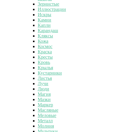
Зернистые
Иллюстрации
Искры
Камни
Капли
Карандаш
Кляксы
Кожа
Космос
Краска
Кресты
Кровь
Крылья
Кустарники
Листья
Лучи
Люди
Магия
Мазки
Маркер
Масляные
Меловые
Металл
Молния
Мультики