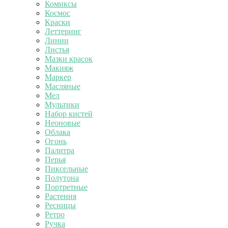
Комиксы
Космос
Краски
Леттеринг
Линии
Листья
Мазки красок
Макияж
Маркер
Масляные
Мел
Мультики
Набор кистей
Неоновые
Облака
Огонь
Палитра
Перья
Пиксельные
Полутона
Портретные
Растения
Ресницы
Ретро
Ручка