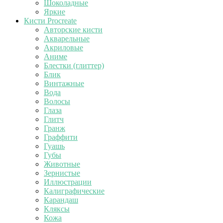
Шоколадные
Яркие
Кисти Procreate
Авторские кисти
Акварельные
Акриловые
Аниме
Блестки (глиттер)
Блик
Винтажные
Вода
Волосы
Глаза
Глитч
Гранж
Граффити
Гуашь
Губы
Животные
Зернистые
Иллюстрации
Калиграфические
Карандаш
Кляксы
Кожа