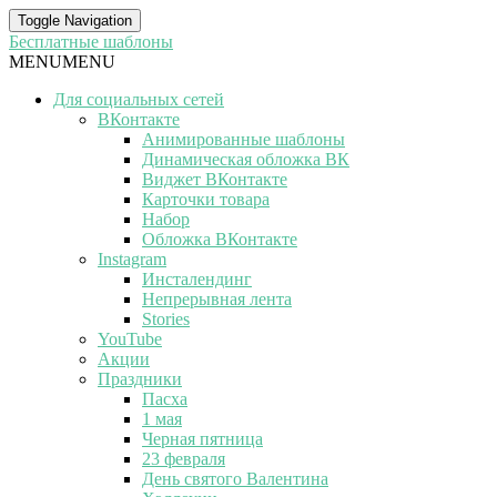
Toggle Navigation
Бесплатные шаблоны
MENU
MENU
Для социальных сетей
ВКонтакте
Анимированные шаблоны
Динамическая обложка ВК
Виджет ВКонтакте
Карточки товара
Набор
Обложка ВКонтакте
Instagram
Инсталендинг
Непрерывная лента
Stories
YouTube
Акции
Праздники
Пасха
1 мая
Черная пятница
23 февраля
День святого Валентина