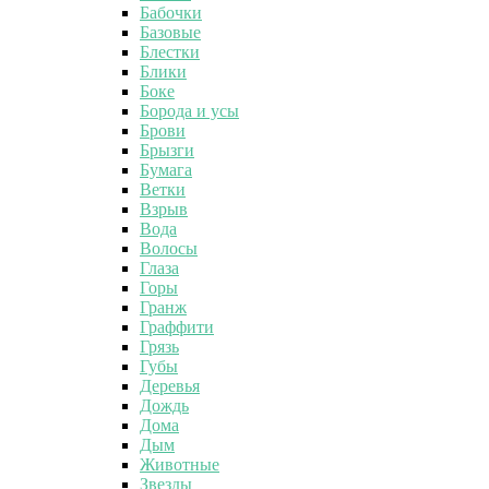
Бабочки
Базовые
Блестки
Блики
Боке
Борода и усы
Брови
Брызги
Бумага
Ветки
Взрыв
Вода
Волосы
Глаза
Горы
Гранж
Граффити
Грязь
Губы
Деревья
Дождь
Дома
Дым
Животные
Звезды