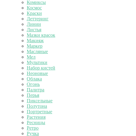
Комиксы
Космос
Краски
Леттеринг
Линии
Листья
Мазки красок
Макияж
Маркер
Масляные
Мел
Мультики
Набор кистей
Неоновые
Облака
Огонь
Палитра
Перья
Пиксельные
Полутона
Портретные
Растения
Ресницы
Ретро
Ручка