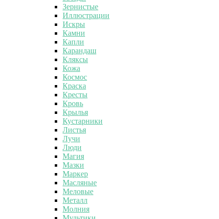
Зернистые
Иллюстрации
Искры
Камни
Капли
Карандаш
Кляксы
Кожа
Космос
Краска
Кресты
Кровь
Крылья
Кустарники
Листья
Лучи
Люди
Магия
Мазки
Маркер
Масляные
Меловые
Металл
Молния
Мультики