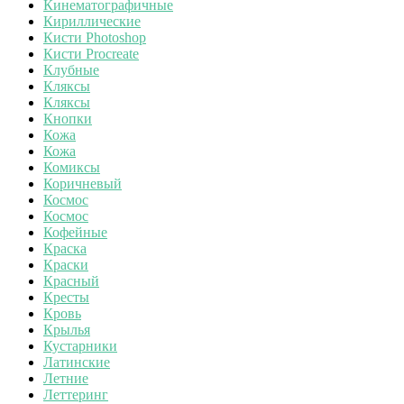
Кинематографичные
Кириллические
Кисти Photoshop
Кисти Procreate
Клубные
Кляксы
Кляксы
Кнопки
Кожа
Кожа
Комиксы
Коричневый
Космос
Космос
Кофейные
Краска
Краски
Красный
Кресты
Кровь
Крылья
Кустарники
Латинские
Летние
Леттеринг