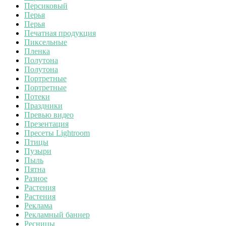
Персиковый
Перья
Перья
Печатная продукция
Пиксельные
Пленка
Полутона
Полутона
Портретные
Портретные
Потеки
Праздники
Превью видео
Презентация
Пресеты Lightroom
Птицы
Пузыри
Пыль
Пятна
Разное
Растения
Растения
Реклама
Рекламный баннер
Ресницы