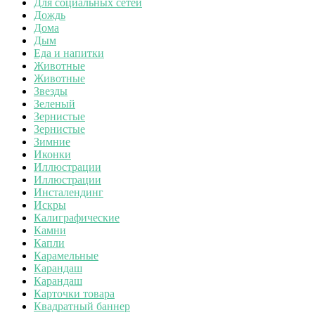
Для социальных сетей
Дождь
Дома
Дым
Еда и напитки
Животные
Животные
Звезды
Зеленый
Зернистые
Зернистые
Зимние
Иконки
Иллюстрации
Иллюстрации
Инсталендинг
Искры
Калиграфические
Камни
Капли
Карамельные
Карандаш
Карандаш
Карточки товара
Квадратный баннер