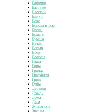
Бабочки
Базовые
Блестки
Блики
Боке
Борода и усы
Брови
Брызги
Бумага
Ветки
Взрыв
Вода
Волосы
Глаза
Горы
Гранж
Граффити
Грязь
Губы
Деревья
Дождь
Дома
Дым
Животные
Звезды