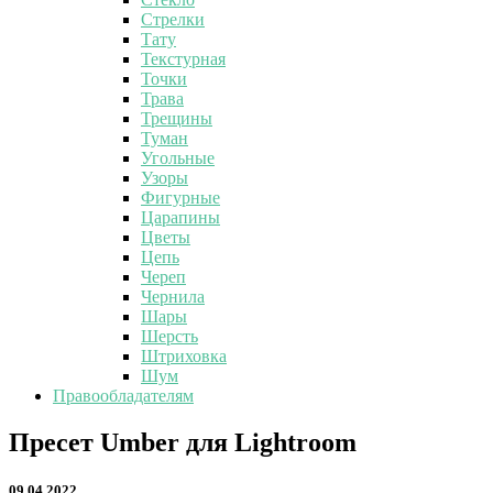
Стрелки
Тату
Текстурная
Точки
Трава
Трещины
Туман
Угольные
Узоры
Фигурные
Царапины
Цветы
Цепь
Череп
Чернила
Шары
Шерсть
Штриховка
Шум
Правообладателям
Пресет
Пресет Umber для Lightroom
Umber
для
09.04.2022