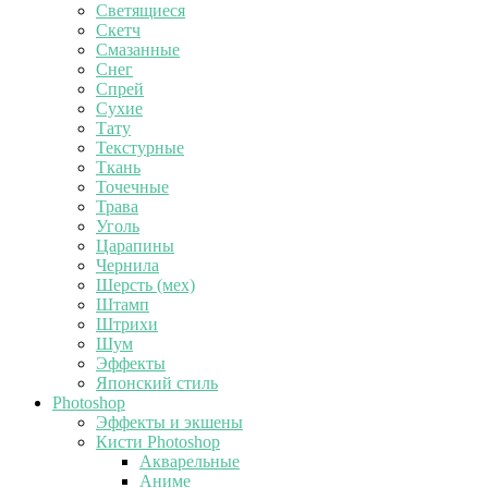
Светящиеся
Скетч
Смазанные
Снег
Спрей
Сухие
Тату
Текстурные
Ткань
Точечные
Трава
Уголь
Царапины
Чернила
Шерсть (мех)
Штамп
Штрихи
Шум
Эффекты
Японский стиль
Photoshop
Эффекты и экшены
Кисти Photoshop
Акварельные
Аниме