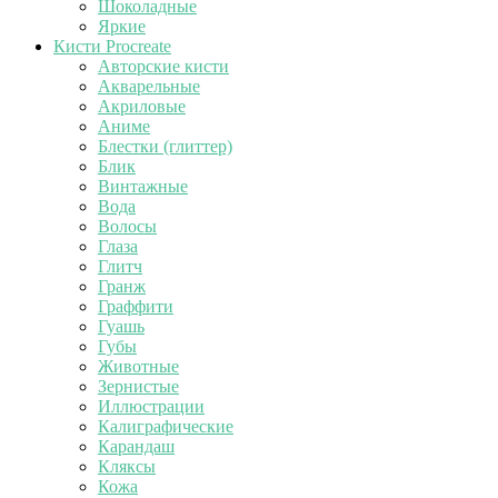
Шоколадные
Яркие
Кисти Procreate
Авторские кисти
Акварельные
Акриловые
Аниме
Блестки (глиттер)
Блик
Винтажные
Вода
Волосы
Глаза
Глитч
Гранж
Граффити
Гуашь
Губы
Животные
Зернистые
Иллюстрации
Калиграфические
Карандаш
Кляксы
Кожа