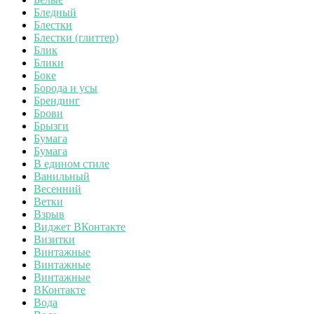
Бледный
Блестки
Блестки (глиттер)
Блик
Блики
Боке
Борода и усы
Брендинг
Брови
Брызги
Бумага
Бумага
В едином стиле
Ванильный
Весенний
Ветки
Взрыв
Виджет ВКонтакте
Визитки
Винтажные
Винтажные
Винтажные
ВКонтакте
Вода