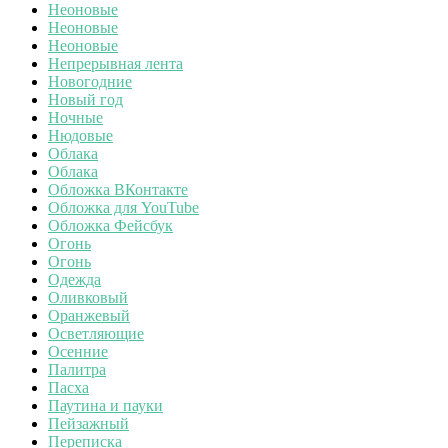
Неоновые
Неоновые
Неоновые
Непрерывная лента
Новогодние
Новый год
Ночные
Нюдовые
Облака
Облака
Обложка ВКонтакте
Обложка для YouTube
Обложка Фейсбук
Огонь
Огонь
Одежда
Оливковый
Оранжевый
Осветляющие
Осенние
Палитра
Пасха
Паутина и пауки
Пейзажный
Переписка