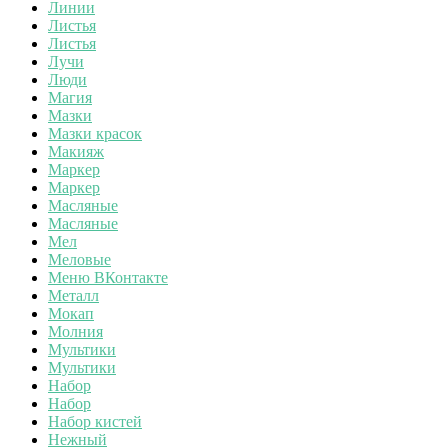
Линии
Листья
Листья
Лучи
Люди
Магия
Мазки
Мазки красок
Макияж
Маркер
Маркер
Масляные
Масляные
Мел
Меловые
Меню ВКонтакте
Металл
Мокап
Молния
Мультики
Мультики
Набор
Набор
Набор кистей
Нежный