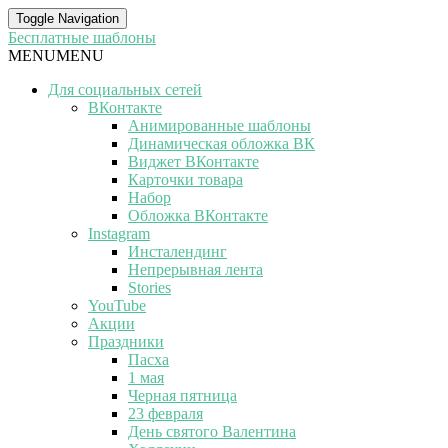
Toggle Navigation
Бесплатные шаблоны
MENU
MENU
Для социальных сетей
ВКонтакте
Анимированные шаблоны
Динамическая обложка ВК
Виджет ВКонтакте
Карточки товара
Набор
Обложка ВКонтакте
Instagram
Инсталендинг
Непрерывная лента
Stories
YouTube
Акции
Праздники
Пасха
1 мая
Черная пятница
23 февраля
День святого Валентина