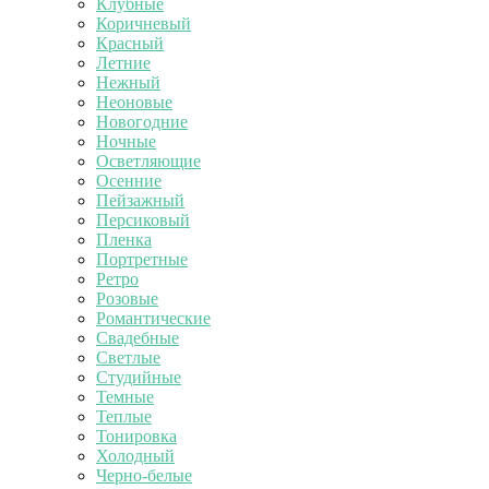
Клубные
Коричневый
Красный
Летние
Нежный
Неоновые
Новогодние
Ночные
Осветляющие
Осенние
Пейзажный
Персиковый
Пленка
Портретные
Ретро
Розовые
Романтические
Свадебные
Светлые
Студийные
Темные
Теплые
Тонировка
Холодный
Черно-белые