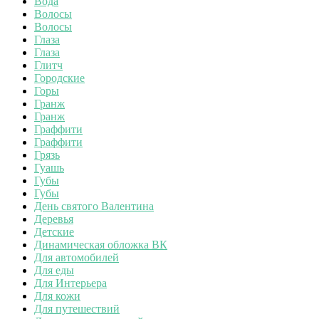
Вода
Волосы
Волосы
Глаза
Глаза
Глитч
Городские
Горы
Гранж
Гранж
Граффити
Граффити
Грязь
Гуашь
Губы
Губы
День святого Валентина
Деревья
Детские
Динамическая обложка ВК
Для автомобилей
Для еды
Для Интерьера
Для кожи
Для путешествий