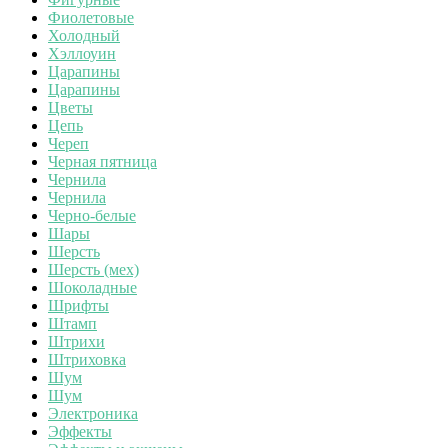
Фиолетовые
Холодный
Хэллоуин
Царапины
Царапины
Цветы
Цепь
Череп
Черная пятница
Чернила
Чернила
Черно-белые
Шары
Шерсть
Шерсть (мех)
Шоколадные
Шрифты
Штамп
Штрихи
Штриховка
Шум
Шум
Электроника
Эффекты