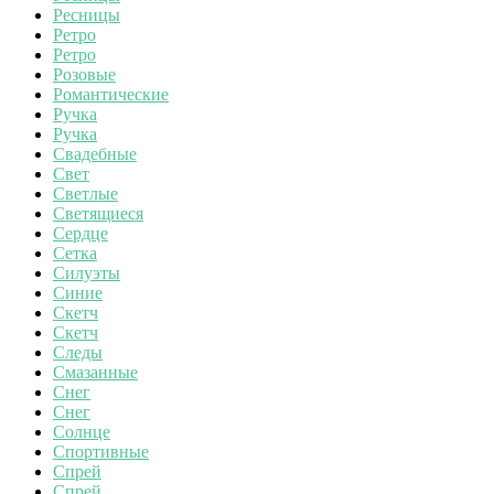
Ресницы
Ретро
Ретро
Розовые
Романтические
Ручка
Ручка
Свадебные
Свет
Светлые
Светящиеся
Сердце
Сетка
Силуэты
Синие
Скетч
Скетч
Следы
Смазанные
Снег
Снег
Солнце
Спортивные
Спрей
Спрей