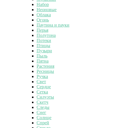
Набор
Неоновые
Облака
Огонь
Паутина и пауки
Перья
Полутона
Потеки
Птицы
Пузыри
Пыль
Пятна
Растения
Ресницы
Ручка
Свет
Сердце
Сетка
Силуэты
Скетч
Следы
Снег
Солнце
Спрей
Стекло