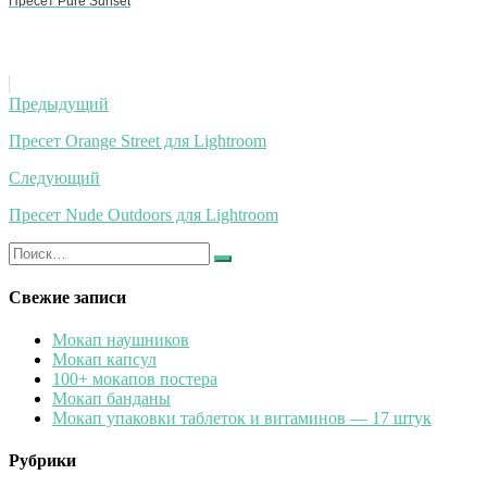
Пресет Pure Sunset
Навигация
Предыдущий
по
Пресет Orange Street для Lightroom
записям
Следующий
Пресет Nude Outdoors для Lightroom
Искать:
Найти
Свежие записи
Мокап наушников
Мокап капсул
100+ мокапов постера
Мокап банданы
Мокап упаковки таблеток и витаминов — 17 штук
Рубрики