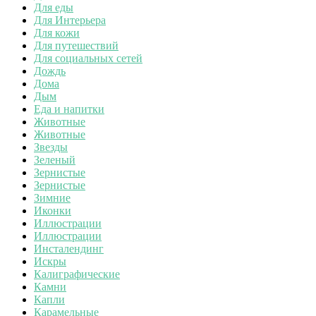
Для еды
Для Интерьера
Для кожи
Для путешествий
Для социальных сетей
Дождь
Дома
Дым
Еда и напитки
Животные
Животные
Звезды
Зеленый
Зернистые
Зернистые
Зимние
Иконки
Иллюстрации
Иллюстрации
Инсталендинг
Искры
Калиграфические
Камни
Капли
Карамельные