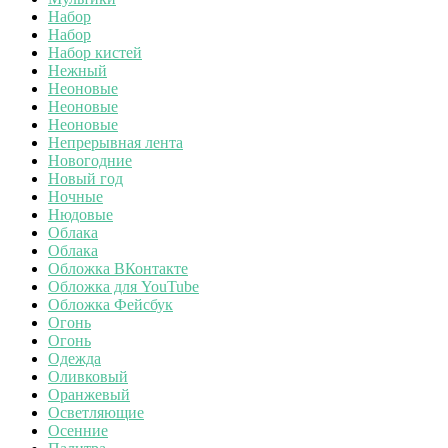
Набор
Набор
Набор кистей
Нежный
Неоновые
Неоновые
Неоновые
Непрерывная лента
Новогодние
Новый год
Ночные
Нюдовые
Облака
Облака
Обложка ВКонтакте
Обложка для YouTube
Обложка Фейсбук
Огонь
Огонь
Одежда
Оливковый
Оранжевый
Осветляющие
Осенние