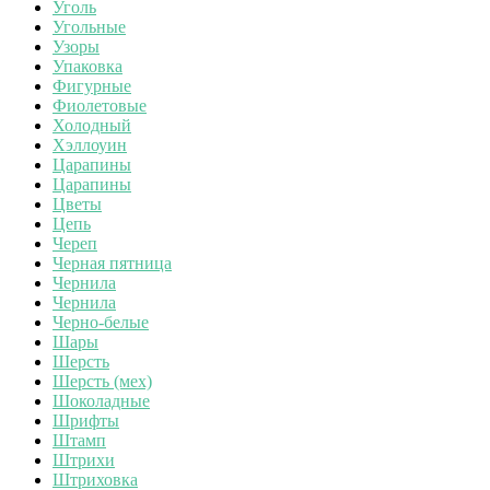
Уголь
Угольные
Узоры
Упаковка
Фигурные
Фиолетовые
Холодный
Хэллоуин
Царапины
Царапины
Цветы
Цепь
Череп
Черная пятница
Чернила
Чернила
Черно-белые
Шары
Шерсть
Шерсть (мех)
Шоколадные
Шрифты
Штамп
Штрихи
Штриховка