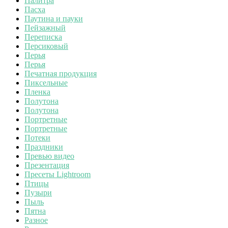
Палитра
Пасха
Паутина и пауки
Пейзажный
Переписка
Персиковый
Перья
Перья
Печатная продукция
Пиксельные
Пленка
Полутона
Полутона
Портретные
Портретные
Потеки
Праздники
Превью видео
Презентация
Пресеты Lightroom
Птицы
Пузыри
Пыль
Пятна
Разное