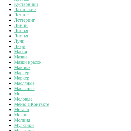
Кустарники
Латинские
Летние
Леттеринг
Линии
Листья
Листья
Лучи
Люди
Магия
Мазки
Мазки красок
Макияж
Маркер
Маркер
Масляные
Масляные
Мел
Меловые
Меню ВКонтакте
Металл
Мокап
Молния
Мультики
Мультики