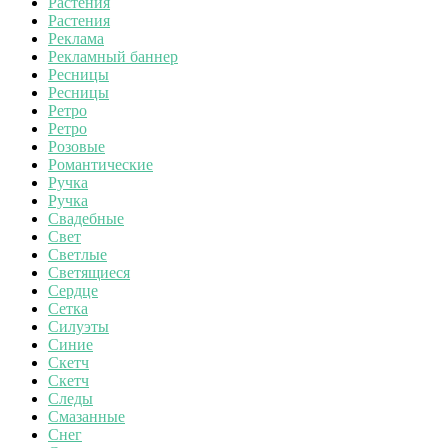
Растения
Растения
Реклама
Рекламный баннер
Ресницы
Ресницы
Ретро
Ретро
Розовые
Романтические
Ручка
Ручка
Свадебные
Свет
Светлые
Светящиеся
Сердце
Сетка
Силуэты
Синие
Скетч
Скетч
Следы
Смазанные
Снег