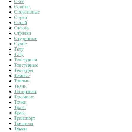
Снег
Солнце
Спортивные
Спрей
Спрей
Стекло
Стрелки
Студийные
Сухие
Тату
Тату
Текстурная
Текстурные
Текстуры
Темные
Теплые
Ткань
Тонировка
Точечные
Точки
Трава
Трава
Транспорт
Трещины
Туман