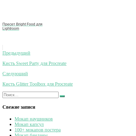
Пресет Bright Food для
Lightroom
Навигация
Предыдущий
по
Кисть Sweet Party для Procreate
записям
Следующий
Кисть Glitter Toolbox для Procreate
Искать:
Найти
Свежие записи
Мокап наушников
Мокап капсул
100+ мокапов постера
Мокап банданы