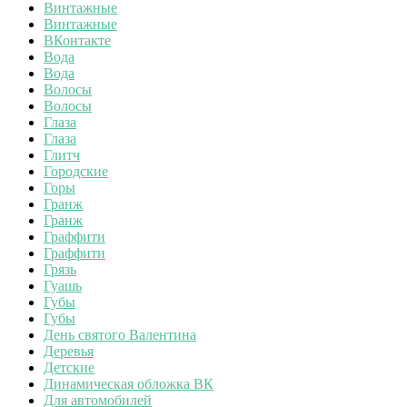
Винтажные
Винтажные
ВКонтакте
Вода
Вода
Волосы
Волосы
Глаза
Глаза
Глитч
Городские
Горы
Гранж
Гранж
Граффити
Граффити
Грязь
Гуашь
Губы
Губы
День святого Валентина
Деревья
Детские
Динамическая обложка ВК
Для автомобилей