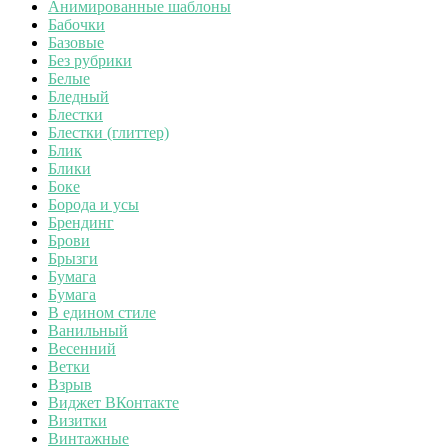
Анимированные шаблоны
Бабочки
Базовые
Без рубрики
Белые
Бледный
Блестки
Блестки (глиттер)
Блик
Блики
Боке
Борода и усы
Брендинг
Брови
Брызги
Бумага
Бумага
В едином стиле
Ванильный
Весенний
Ветки
Взрыв
Виджет ВКонтакте
Визитки
Винтажные