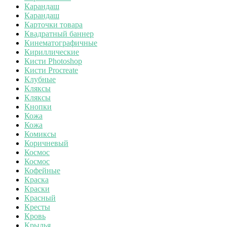
Карандаш
Карандаш
Карточки товара
Квадратный баннер
Кинематографичные
Кириллические
Кисти Photoshop
Кисти Procreate
Клубные
Кляксы
Кляксы
Кнопки
Кожа
Кожа
Комиксы
Коричневый
Космос
Космос
Кофейные
Краска
Краски
Красный
Кресты
Кровь
Крылья