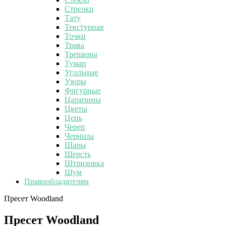
Стрелки
Тату
Текстурная
Точки
Трава
Трещины
Туман
Угольные
Узоры
Фигурные
Царапины
Цветы
Цепь
Череп
Чернила
Шары
Шерсть
Штриховка
Шум
Правообладателям
Пресет Woodland
Пресет Woodland