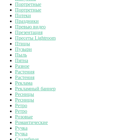
Портретные
Портретные
Потеки
Праздники
Превью видео
Презентация
Пресеты Lightroom
Птицы
Пузыри
Пыль
Пятна
Разное
Растения
Растения
Реклама
Рекламный баннер
Ресницы
Ресницы
Ретро
Ретро
Розовые
Романтические
Ручка
Ручка
Свадебные