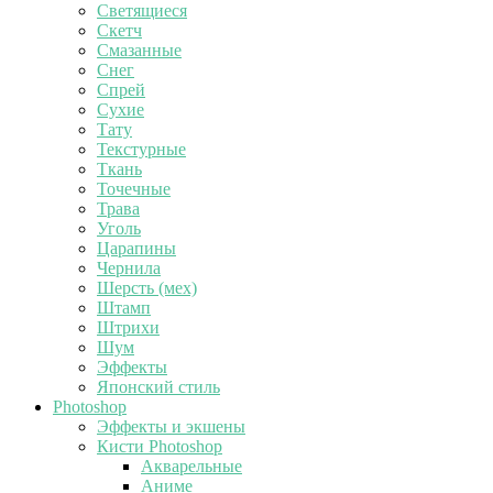
Светящиеся
Скетч
Смазанные
Снег
Спрей
Сухие
Тату
Текстурные
Ткань
Точечные
Трава
Уголь
Царапины
Чернила
Шерсть (мех)
Штамп
Штрихи
Шум
Эффекты
Японский стиль
Photoshop
Эффекты и экшены
Кисти Photoshop
Акварельные
Аниме