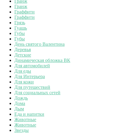
Гранж
Гранж
Граффити
Граффити
Грязь
Гуашь
Губы
Губы
День святого Валентина
Деревья
Детские
Динамическая обложка ВК
Для автомобилей
Для еды
Для Интерьера
Для кожи
Для путешествий
Для социальных сетей
Дождь
Дома
Дым
Еда и напитки
Животные
Животные
Звезды