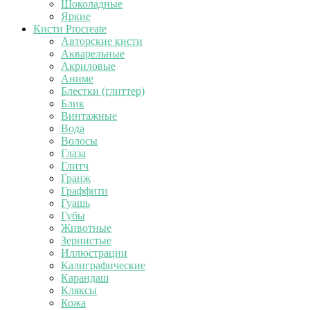
Шоколадные
Яркие
Кисти Procreate
Авторские кисти
Акварельные
Акриловые
Аниме
Блестки (глиттер)
Блик
Винтажные
Вода
Волосы
Глаза
Глитч
Гранж
Граффити
Гуашь
Губы
Животные
Зернистые
Иллюстрации
Калиграфические
Карандаш
Кляксы
Кожа