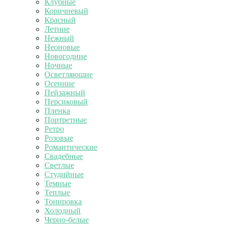
Клубные
Коричневый
Красный
Летние
Нежный
Неоновые
Новогодние
Ночные
Осветляющие
Осенние
Пейзажный
Персиковый
Пленка
Портретные
Ретро
Розовые
Романтические
Свадебные
Светлые
Студийные
Темные
Теплые
Тонировка
Холодный
Черно-белые