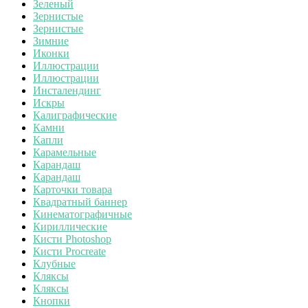
Зеленый
Зернистые
Зернистые
Зимние
Иконки
Иллюстрации
Иллюстрации
Инсталендинг
Искры
Калиграфические
Камни
Капли
Карамельные
Карандаш
Карандаш
Карточки товара
Квадратный баннер
Кинематографичные
Кириллические
Кисти Photoshop
Кисти Procreate
Клубные
Кляксы
Кляксы
Кнопки