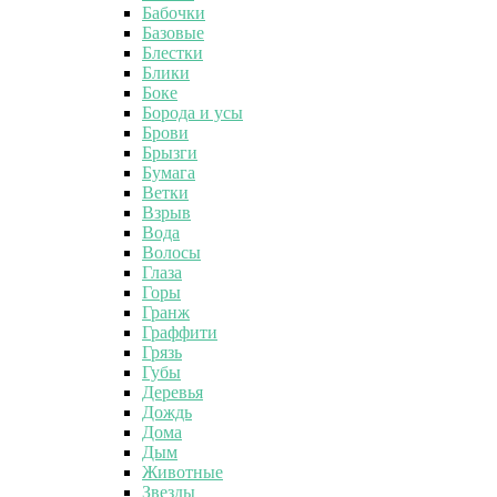
Бабочки
Базовые
Блестки
Блики
Боке
Борода и усы
Брови
Брызги
Бумага
Ветки
Взрыв
Вода
Волосы
Глаза
Горы
Гранж
Граффити
Грязь
Губы
Деревья
Дождь
Дома
Дым
Животные
Звезды