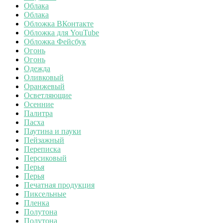
Облака
Облака
Обложка ВКонтакте
Обложка для YouTube
Обложка Фейсбук
Огонь
Огонь
Одежда
Оливковый
Оранжевый
Осветляющие
Осенние
Палитра
Пасха
Паутина и пауки
Пейзажный
Переписка
Персиковый
Перья
Перья
Печатная продукция
Пиксельные
Пленка
Полутона
Полутона