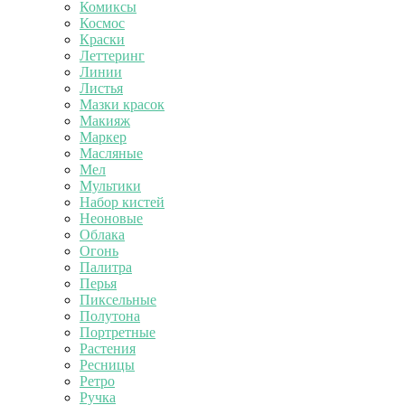
Комиксы
Космос
Краски
Леттеринг
Линии
Листья
Мазки красок
Макияж
Маркер
Масляные
Мел
Мультики
Набор кистей
Неоновые
Облака
Огонь
Палитра
Перья
Пиксельные
Полутона
Портретные
Растения
Ресницы
Ретро
Ручка