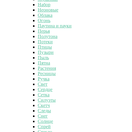
Набор
Неоновые
Облака
Огонь
Паутина и пауки
Перья
Полутона
Потеки
Птицы
Пузыри
Пыль
Пятна
Растения
Ресницы
Ручка
Свет
Сердце
Сетка
Силуэты
Скетч
Следы
Снег
Солнце
Спрей
Стекло