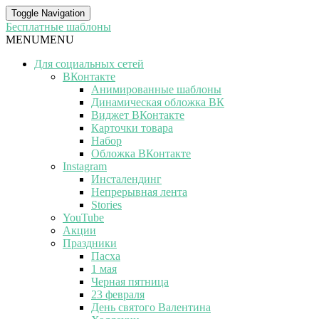
Toggle Navigation
Бесплатные шаблоны
MENU
MENU
Для социальных сетей
ВКонтакте
Анимированные шаблоны
Динамическая обложка ВК
Виджет ВКонтакте
Карточки товара
Набор
Обложка ВКонтакте
Instagram
Инсталендинг
Непрерывная лента
Stories
YouTube
Акции
Праздники
Пасха
1 мая
Черная пятница
23 февраля
День святого Валентина