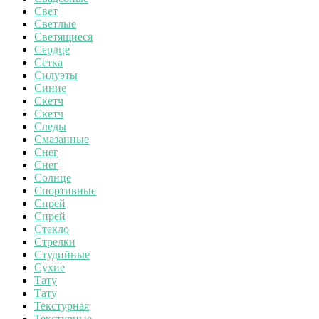
Свет
Светлые
Светящиеся
Сердце
Сетка
Силуэты
Синие
Скетч
Скетч
Следы
Смазанные
Снег
Снег
Солнце
Спортивные
Спрей
Спрей
Стекло
Стрелки
Студийные
Сухие
Тату
Тату
Текстурная
Текстурные