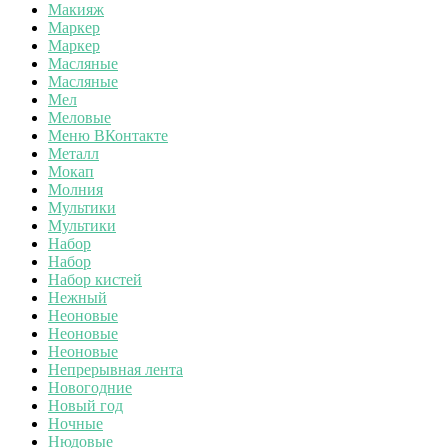
Макияж
Маркер
Маркер
Масляные
Масляные
Мел
Меловые
Меню ВКонтакте
Металл
Мокап
Молния
Мультики
Мультики
Набор
Набор
Набор кистей
Нежный
Неоновые
Неоновые
Неоновые
Непрерывная лента
Новогодние
Новый год
Ночные
Нюдовые