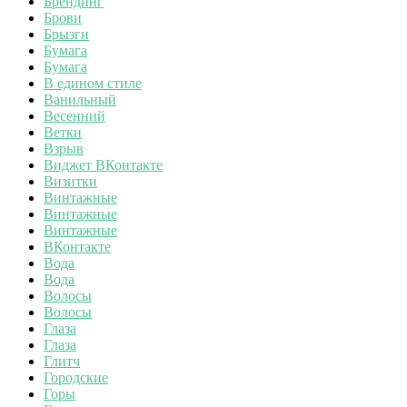
Брендинг
Брови
Брызги
Бумага
Бумага
В едином стиле
Ванильный
Весенний
Ветки
Взрыв
Виджет ВКонтакте
Визитки
Винтажные
Винтажные
Винтажные
ВКонтакте
Вода
Вода
Волосы
Волосы
Глаза
Глаза
Глитч
Городские
Горы