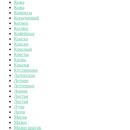
Кожа
Кожа
Комиксы
Коричневый
Космос
Космос
Кофейные
Краска
Краски
Красный
Кресты
Кровь
Крылья
Кустарники
Латинские
Летние
Леттеринг
Линии
Листья
Листья
Лучи
Люди
Магия
Мазки
Мазки красок