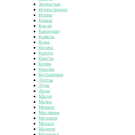
Зернистые
Иллюстрации
Искры
Камни
Капли
Карандаш
Кляксы
Кожа
Космос
Краска
Кресты
Кровь
Крылья
Кустарники
Листья
Лучи
Люди
Магия
Мазки
Маркер
Масляные
Меловые
Металл
Молния
Мультики