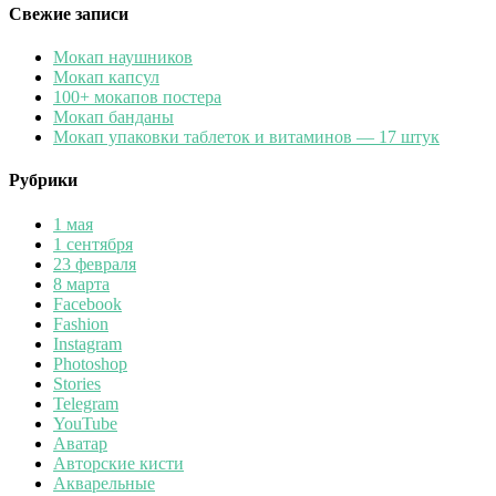
Свежие записи
Мокап наушников
Мокап капсул
100+ мокапов постера
Мокап банданы
Мокап упаковки таблеток и витаминов — 17 штук
Рубрики
1 мая
1 сентября
23 февраля
8 марта
Facebook
Fashion
Instagram
Photoshop
Stories
Telegram
YouTube
Аватар
Авторские кисти
Акварельные