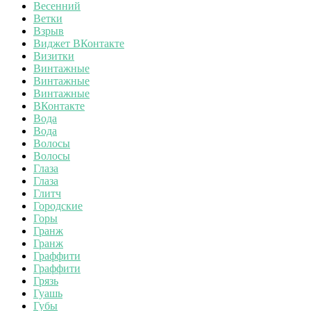
Весенний
Ветки
Взрыв
Виджет ВКонтакте
Визитки
Винтажные
Винтажные
Винтажные
ВКонтакте
Вода
Вода
Волосы
Волосы
Глаза
Глаза
Глитч
Городские
Горы
Гранж
Гранж
Граффити
Граффити
Грязь
Гуашь
Губы