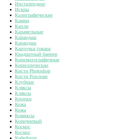
Инсталендинг
Искры
Калиграфические
Камни
Капли
Карамельные
Карандаш
Карандаш
Карточки товара
Квадратный баннер
Кинематографичные
Кириллические
Кисти Photoshop
Кисти Procreate
Клубные
Кляксы
Кляксы
Кнопки
Кожа
Кожа
Комиксы
Коричневый
Космос
Космос
Кофейные