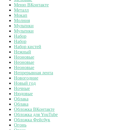
Меню ВКонтакте
Металл
Мокап
Молния
Мультики
Мультики
Набор
Набор
Набор кистей
Нежный
Неоновые
Неоновые
Неоновые
Непрерывная лента
Новогодние
Новый год
Ночные
Нюдовые
Облака
Облака
Обложка ВКонтакте
Обложка для YouTube
Обложка Фейсбук
Огонь