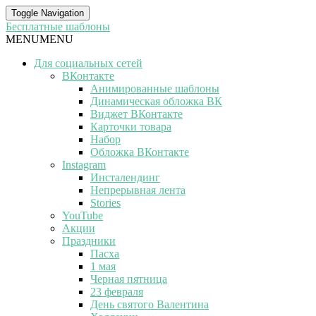
Toggle Navigation
Бесплатные шаблоны
MENU
MENU
Для социальных сетей
ВКонтакте
Анимированные шаблоны
Динамическая обложка ВК
Виджет ВКонтакте
Карточки товара
Набор
Обложка ВКонтакте
Instagram
Инсталендинг
Непрерывная лента
Stories
YouTube
Акции
Праздники
Пасха
1 мая
Черная пятница
23 февраля
День святого Валентина