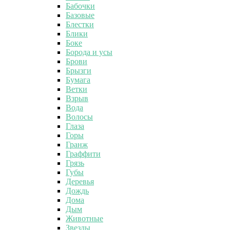
Бабочки
Базовые
Блестки
Блики
Боке
Борода и усы
Брови
Брызги
Бумага
Ветки
Взрыв
Вода
Волосы
Глаза
Горы
Гранж
Граффити
Грязь
Губы
Деревья
Дождь
Дома
Дым
Животные
Звезды