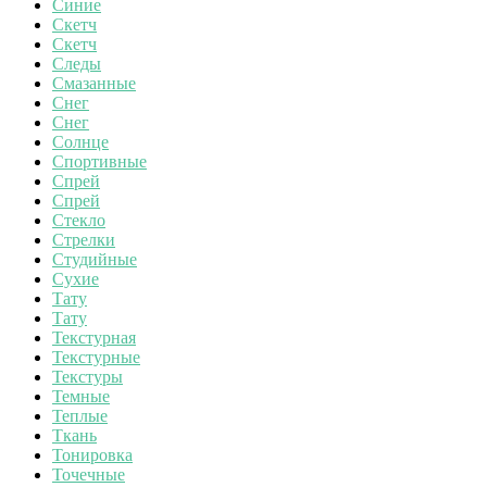
Синие
Скетч
Скетч
Следы
Смазанные
Снег
Снег
Солнце
Спортивные
Спрей
Спрей
Стекло
Стрелки
Студийные
Сухие
Тату
Тату
Текстурная
Текстурные
Текстуры
Темные
Теплые
Ткань
Тонировка
Точечные