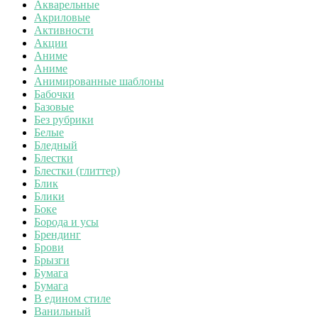
Акварельные
Акриловые
Активности
Акции
Аниме
Аниме
Анимированные шаблоны
Бабочки
Базовые
Без рубрики
Белые
Бледный
Блестки
Блестки (глиттер)
Блик
Блики
Боке
Борода и усы
Брендинг
Брови
Брызги
Бумага
Бумага
В едином стиле
Ванильный