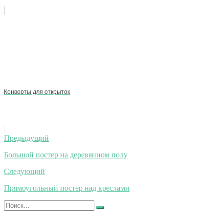
Конверты для открыток
Навигация
Предыдущий
по
Большой постер на деревянном полу
записям
Следующий
Прямоугольный постер над креслами
Искать:
Найти