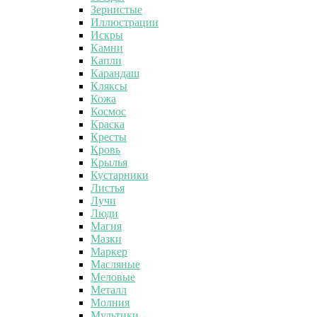
Зернистые
Иллюстрации
Искры
Камни
Капли
Карандаш
Кляксы
Кожа
Космос
Краска
Кресты
Кровь
Крылья
Кустарники
Листья
Лучи
Люди
Магия
Мазки
Маркер
Масляные
Меловые
Металл
Молния
Мультики