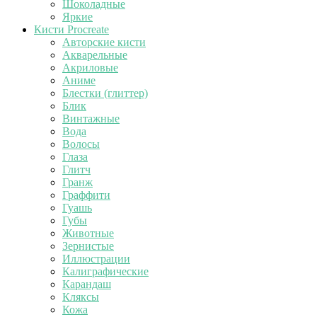
Шоколадные
Яркие
Кисти Procreate
Авторские кисти
Акварельные
Акриловые
Аниме
Блестки (глиттер)
Блик
Винтажные
Вода
Волосы
Глаза
Глитч
Гранж
Граффити
Гуашь
Губы
Животные
Зернистые
Иллюстрации
Калиграфические
Карандаш
Кляксы
Кожа