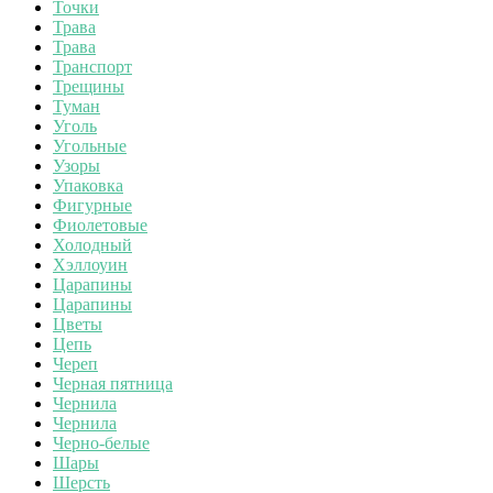
Точки
Трава
Трава
Транспорт
Трещины
Туман
Уголь
Угольные
Узоры
Упаковка
Фигурные
Фиолетовые
Холодный
Хэллоуин
Царапины
Царапины
Цветы
Цепь
Череп
Черная пятница
Чернила
Чернила
Черно-белые
Шары
Шерсть