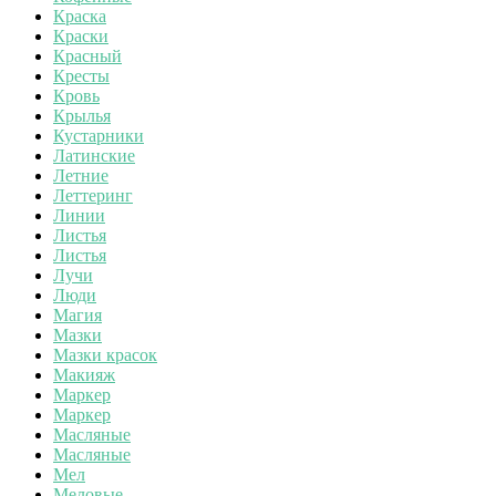
Краска
Краски
Красный
Кресты
Кровь
Крылья
Кустарники
Латинские
Летние
Леттеринг
Линии
Листья
Листья
Лучи
Люди
Магия
Мазки
Мазки красок
Макияж
Маркер
Маркер
Масляные
Масляные
Мел
Меловые