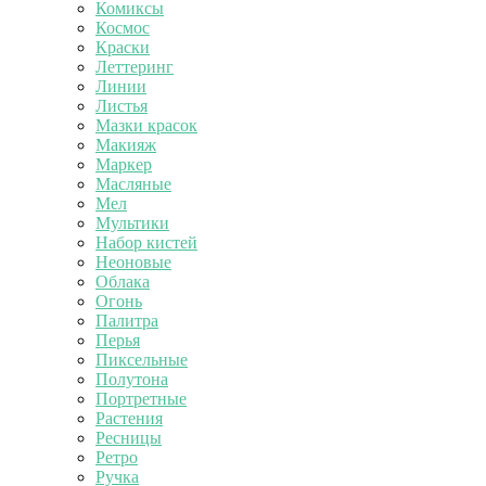
Комиксы
Космос
Краски
Леттеринг
Линии
Листья
Мазки красок
Макияж
Маркер
Масляные
Мел
Мультики
Набор кистей
Неоновые
Облака
Огонь
Палитра
Перья
Пиксельные
Полутона
Портретные
Растения
Ресницы
Ретро
Ручка