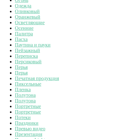
Огонь
Одежда
Оливковый
Оранжевый
Осветляющие
Осенние
Палитра
Пасха
Паутина и пауки
Пейзажный
Переписка
Персиковый
Перья
Перья
Печатная продукция
Пиксельные
Пленка
Полутона
Полутона
Портретные
Портретные
Потеки
Праздники
Превью видео
Презентация