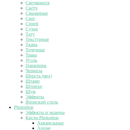
Светящиеся
Скетч
Смазанные
Снег
Спрей
Сухие
Тату
Текстурные
Ткань
Точечные
Трава
Уголь
Царапины
Чернила
Шерсть (мех)
Штамп
Штрихи
Шум
Эффекты
Японский стиль
Photoshop
Эффекты и экшены
Кисти Photoshop
Акварельные
Аниме