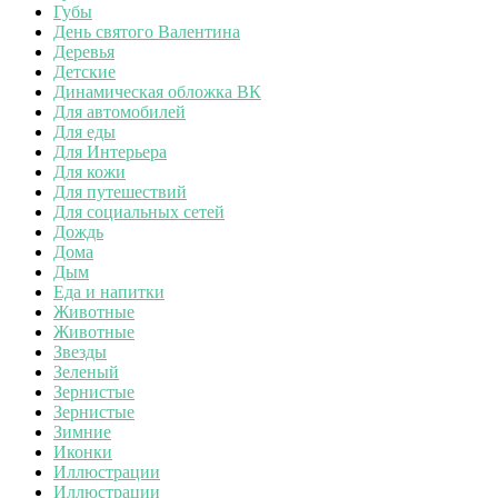
Губы
День святого Валентина
Деревья
Детские
Динамическая обложка ВК
Для автомобилей
Для еды
Для Интерьера
Для кожи
Для путешествий
Для социальных сетей
Дождь
Дома
Дым
Еда и напитки
Животные
Животные
Звезды
Зеленый
Зернистые
Зернистые
Зимние
Иконки
Иллюстрации
Иллюстрации