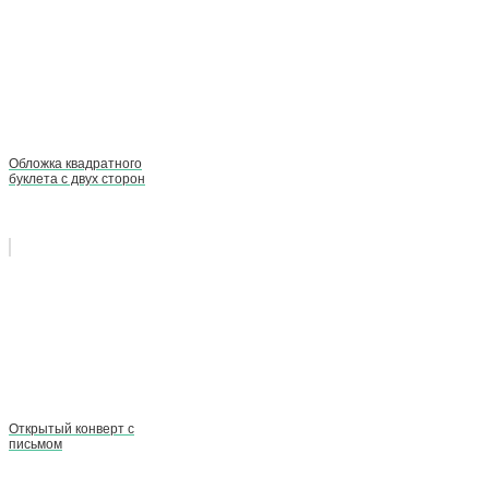
Обложка квадратного
буклета с двух сторон
Открытый конверт с
письмом