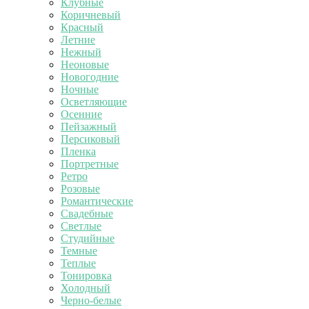
Клубные
Коричневый
Красный
Летние
Нежный
Неоновые
Новогодние
Ночные
Осветляющие
Осенние
Пейзажный
Персиковый
Пленка
Портретные
Ретро
Розовые
Романтические
Свадебные
Светлые
Студийные
Темные
Теплые
Тонировка
Холодный
Черно-белые