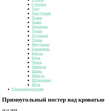
Стрелки
Тату
Текстурная
Точки
Трава
Трещины
Туман
Угольные
Узоры
Фигурные
Царапины
Цветы
Цепь
Череп
Чернила
Шары
Шерсть
Штриховка
Шум
Правообладателям
Прямоугольный
Прямоугольный постер над кроватью
постер
над
16.11.2019