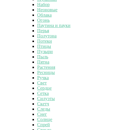
Набор
Неоновые
Облака
Огонь
Паутина и пауки
Перья
Полутона
Потеки
Птицы
Пузыри
Пыль
Пятна
Растения
Ресницы
Ручка
Свет
Сердце
Сетка
Силуэты
Скетч
Следы
Снег
Солнце
Спрей
Стекло