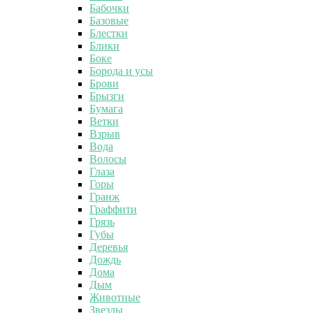
Бабочки
Базовые
Блестки
Блики
Боке
Борода и усы
Брови
Брызги
Бумага
Ветки
Взрыв
Вода
Волосы
Глаза
Горы
Гранж
Граффити
Грязь
Губы
Деревья
Дождь
Дома
Дым
Животные
Звезды