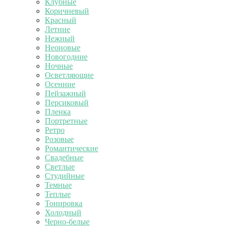
Клубные
Коричневый
Красный
Летние
Нежный
Неоновые
Новогодние
Ночные
Осветляющие
Осенние
Пейзажный
Персиковый
Пленка
Портретные
Ретро
Розовые
Романтические
Свадебные
Светлые
Студийные
Темные
Теплые
Тонировка
Холодный
Черно-белые