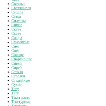
Светлые
Светящиеся
Сердце
Сетка
Силуэты
Синие
Скетч
Скетч
Следы
Смазанные
Снег
Снег
Солнце
Спортивные
Спрей
Спрей
Стекло
Стрелки
Студийные
Сухие
Тату
Тату
Текстурная
Текстурные
Текстуры