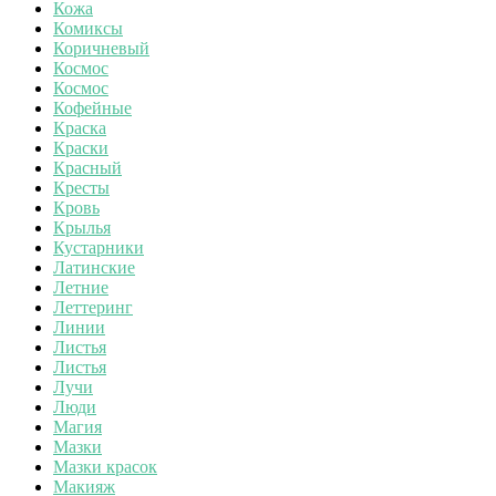
Кожа
Комиксы
Коричневый
Космос
Космос
Кофейные
Краска
Краски
Красный
Кресты
Кровь
Крылья
Кустарники
Латинские
Летние
Леттеринг
Линии
Листья
Листья
Лучи
Люди
Магия
Мазки
Мазки красок
Макияж