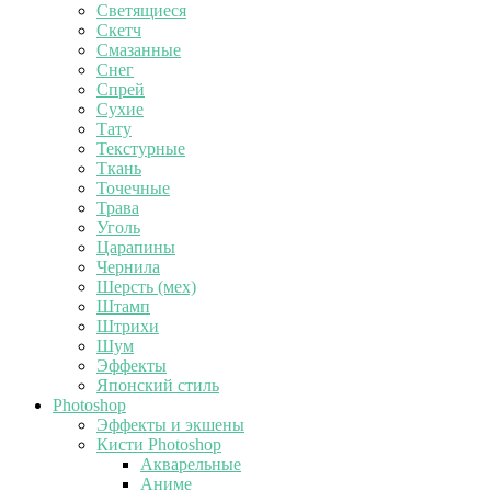
Светящиеся
Скетч
Смазанные
Снег
Спрей
Сухие
Тату
Текстурные
Ткань
Точечные
Трава
Уголь
Царапины
Чернила
Шерсть (мех)
Штамп
Штрихи
Шум
Эффекты
Японский стиль
Photoshop
Эффекты и экшены
Кисти Photoshop
Акварельные
Аниме