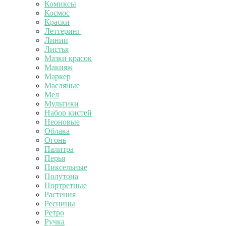
Комиксы
Космос
Краски
Леттеринг
Линии
Листья
Мазки красок
Макияж
Маркер
Масляные
Мел
Мультики
Набор кистей
Неоновые
Облака
Огонь
Палитра
Перья
Пиксельные
Полутона
Портретные
Растения
Ресницы
Ретро
Ручка