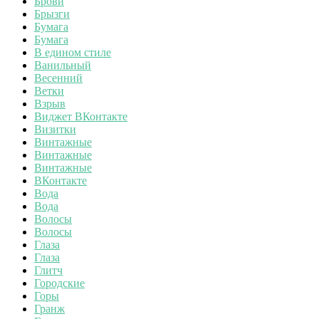
Брови
Брызги
Бумага
Бумага
В едином стиле
Ванильный
Весенний
Ветки
Взрыв
Виджет ВКонтакте
Визитки
Винтажные
Винтажные
Винтажные
ВКонтакте
Вода
Вода
Волосы
Волосы
Глаза
Глаза
Глитч
Городские
Горы
Гранж