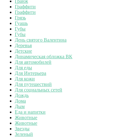
Гранж
Граффити
Граффити
Грязь
Гуашь
Губы
Губы
День святого Валентина
Деревья
Детские
Динамическая обложка ВК
Для автомобилей
Для еды
Для Интерьера
Для кожи
Для путешествий
Для социальных сетей
Дождь
Дома
Дым
Еда и напитки
Животные
Животные
Звезды
Зеленый