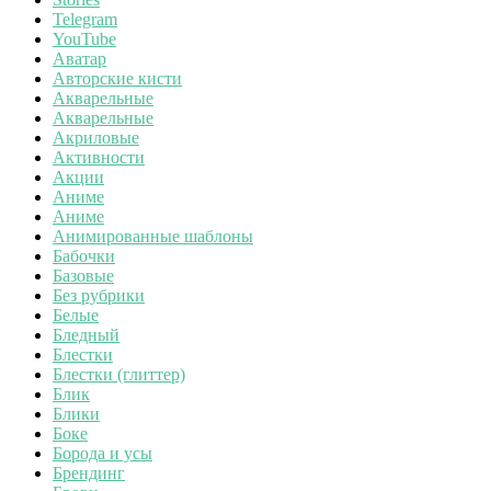
Telegram
YouTube
Аватар
Авторские кисти
Акварельные
Акварельные
Акриловые
Активности
Акции
Аниме
Аниме
Анимированные шаблоны
Бабочки
Базовые
Без рубрики
Белые
Бледный
Блестки
Блестки (глиттер)
Блик
Блики
Боке
Борода и усы
Брендинг