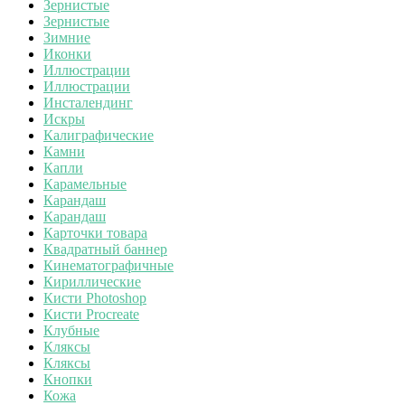
Зернистые
Зернистые
Зимние
Иконки
Иллюстрации
Иллюстрации
Инсталендинг
Искры
Калиграфические
Камни
Капли
Карамельные
Карандаш
Карандаш
Карточки товара
Квадратный баннер
Кинематографичные
Кириллические
Кисти Photoshop
Кисти Procreate
Клубные
Кляксы
Кляксы
Кнопки
Кожа