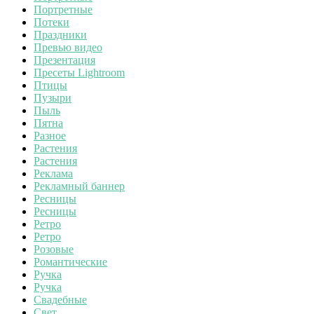
Портретные
Потеки
Праздники
Превью видео
Презентация
Пресеты Lightroom
Птицы
Пузыри
Пыль
Пятна
Разное
Растения
Растения
Реклама
Рекламный баннер
Ресницы
Ресницы
Ретро
Ретро
Розовые
Романтические
Ручка
Ручка
Свадебные
Свет