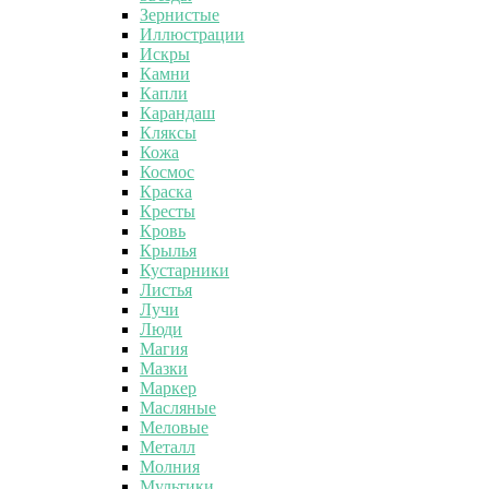
Зернистые
Иллюстрации
Искры
Камни
Капли
Карандаш
Кляксы
Кожа
Космос
Краска
Кресты
Кровь
Крылья
Кустарники
Листья
Лучи
Люди
Магия
Мазки
Маркер
Масляные
Меловые
Металл
Молния
Мультики