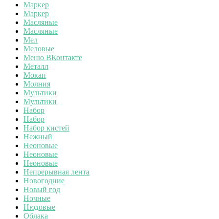
Маркер
Маркер
Масляные
Масляные
Мел
Меловые
Меню ВКонтакте
Металл
Мокап
Молния
Мультики
Мультики
Набор
Набор
Набор кистей
Нежный
Неоновые
Неоновые
Неоновые
Непрерывная лента
Новогодние
Новый год
Ночные
Нюдовые
Облака