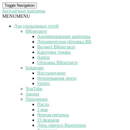
Toggle Navigation
Бесплатные шаблоны
MENU
MENU
Для социальных сетей
ВКонтакте
Анимированные шаблоны
Динамическая обложка ВК
Виджет ВКонтакте
Карточки товара
Набор
Обложка ВКонтакте
Instagram
Инсталендинг
Непрерывная лента
Stories
YouTube
Акции
Праздники
Пасха
1 мая
Черная пятница
23 февраля
День святого Валентина