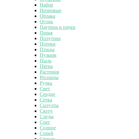
Набор
Неоновые
Облака
Огонь
Паутина и пауки
Перья
Полутона
Потеки
Птицы
Пузыри
Пыль
Пятна
Растения
Ресницы
Ручка
Свет
Сердце
Сетка
Силуэты
Скетч
Следы
Снег
Солнце
Спрей
Стекло