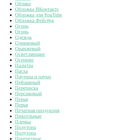
Облака
Обложка ВКонтакте
Обложка для YouTube
Обложка Фейсбук
Огонь
Огонь
Одежда
Оливковый
Оранжевый
Осветляющие
Осенние
Палитра
Пасха
Паутина и пауки
Пейзажный
Переписка
Персиковый
Перья
Перья
Печатная продукция
Пиксельные
Пленка
Полутона
Полутона
Портретные