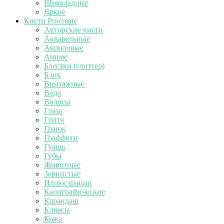
Шоколадные
Яркие
Кисти Procreate
Авторские кисти
Акварельные
Акриловые
Аниме
Блестки (глиттер)
Блик
Винтажные
Вода
Волосы
Глаза
Глитч
Гранж
Граффити
Гуашь
Губы
Животные
Зернистые
Иллюстрации
Калиграфические
Карандаш
Кляксы
Кожа