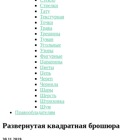
Стрелки
Тату
Текстурная
Точки
Трава
Трещины
Туман
Угольные
Узоры
Фигурные
Царапины
Цветы
Цепь
Череп
Чернила
Шары
Шерсть
Штриховка
Шум
Правообладателям
Развернутая
Развернутая квадратная брошюра
квадратная
брошюра
30.11.2019