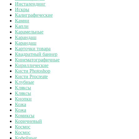
Инсталендинг
Искры
Калиграфические
Камни
Капли
Карамельные
Карандаш
Карандаш
Карточки товара
Квадратный баннер
Кинематографичные
Кириллические
Кисти Photoshop
Кисти Procreate
Клубные
Кляксы
Кляксы
Кнопки
Кожа
Кожа
Комиксы
Коричневый
Космос
Космос
Кофейные