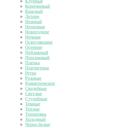
Клубные
Коричневый
Красный
Летние
Нежный
Неоновые
Новогодние
Ночные
Осветляющие
Осенние
Пейзажный
Персиковый
Пленка
Портретные
Ретро
Розовые
Романтические
Свадебные
Светлые
Студийные
Темные
Теплые
Тонировка
Холодный
Черно-белые