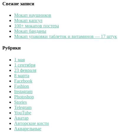
Свежие записи
Мокап наушников
Мокап капсул
100+ мокапов постера
Мокап банданы
Мокап упаковки таблеток и витаминов — 17 штук
Рубрики
1 мая
1 сентября
23 февраля
8 марта
Facebook
Fashion
Instagram
Photoshop
Stories
Telegram
YouTube
Аватар
Авторские кисти
Акварельные