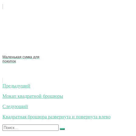
Маленькая сумка для
покупок
Навигация
Предыдущий
по
Мокап квадратной брошюры
записям
Следующий
Квадратная брошюра развернута и повернута влево
Искать:
Найти