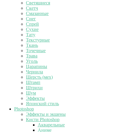
Светящиеся
Скетч
Смазанные
Снег
Спрей
Сухие
Тату
Текстурные
Ткань
Точечные
Трава
Уголь
Царапины
Чернила
Шерсть (мех)
Штамп
Штрихи
Шум
Эффекты
Японский стиль
Photoshop
Эффекты и экшены
Кисти Photoshop
Акварельные
Аниме