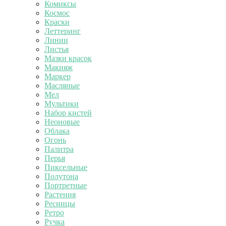
Комиксы
Космос
Краски
Леттеринг
Линии
Листья
Мазки красок
Макияж
Маркер
Масляные
Мел
Мультики
Набор кистей
Неоновые
Облака
Огонь
Палитра
Перья
Пиксельные
Полутона
Портретные
Растения
Ресницы
Ретро
Ручка