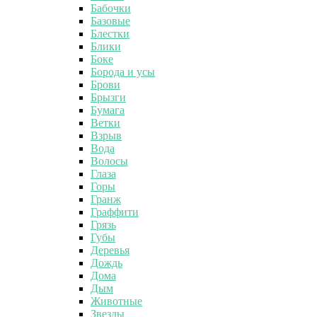
Бабочки
Базовые
Блестки
Блики
Боке
Борода и усы
Брови
Брызги
Бумага
Ветки
Взрыв
Вода
Волосы
Глаза
Горы
Гранж
Граффити
Грязь
Губы
Деревья
Дождь
Дома
Дым
Животные
Звезды