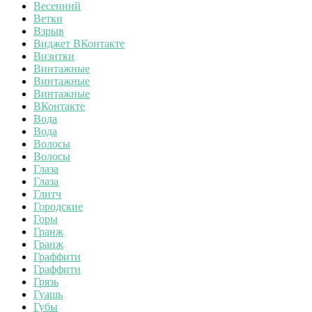
Весенний
Ветки
Взрыв
Виджет ВКонтакте
Визитки
Винтажные
Винтажные
Винтажные
ВКонтакте
Вода
Вода
Волосы
Волосы
Глаза
Глаза
Глитч
Городские
Горы
Гранж
Гранж
Граффити
Граффити
Грязь
Гуашь
Губы