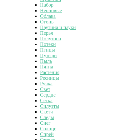
Набор
Неоновые
Облака
Огонь
Паутина и пауки
Перья
Полутона
Потеки
Птицы
Пузыри
Пыль
Пятна
Растения
Ресницы
Ручка
Свет
Сердце
Сетка
Силуэты
Скетч
Следы
Снег
Солнце
Спрей
Стекло