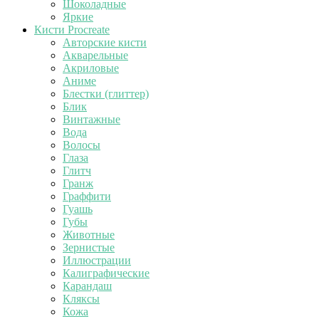
Шоколадные
Яркие
Кисти Procreate
Авторские кисти
Акварельные
Акриловые
Аниме
Блестки (глиттер)
Блик
Винтажные
Вода
Волосы
Глаза
Глитч
Гранж
Граффити
Гуашь
Губы
Животные
Зернистые
Иллюстрации
Калиграфические
Карандаш
Кляксы
Кожа