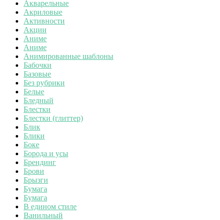
Акварельные
Акриловые
Активности
Акции
Аниме
Аниме
Анимированные шаблоны
Бабочки
Базовые
Без рубрики
Белые
Бледный
Блестки
Блестки (глиттер)
Блик
Блики
Боке
Борода и усы
Брендинг
Брови
Брызги
Бумага
Бумага
В едином стиле
Ванильный