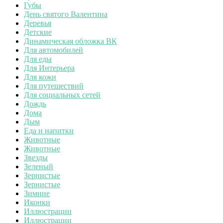
Губы
День святого Валентина
Деревья
Детские
Динамическая обложка ВК
Для автомобилей
Для еды
Для Интерьера
Для кожи
Для путешествий
Для социальных сетей
Дождь
Дома
Дым
Еда и напитки
Животные
Животные
Звезды
Зеленый
Зернистые
Зернистые
Зимние
Иконки
Иллюстрации
Иллюстрации