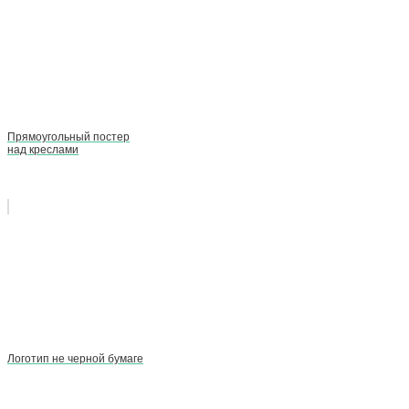
Прямоугольный постер
над креслами
Логотип не черной бумаге