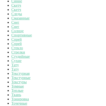
Синие
Скетч
Скетч
Следы
Смазанные
Снег
Снег
Солнце
Спортивные
Спрей
Спрей
Стекло
Стрелки
Студийные
Сухие
Тату
Тату
Текстурная
Текстурные
Текстуры
Темные
Теплые
Ткань
Тонировка
Точечные