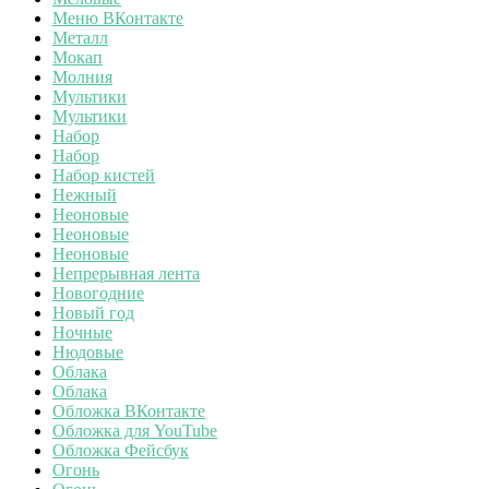
Меню ВКонтакте
Металл
Мокап
Молния
Мультики
Мультики
Набор
Набор
Набор кистей
Нежный
Неоновые
Неоновые
Неоновые
Непрерывная лента
Новогодние
Новый год
Ночные
Нюдовые
Облака
Облака
Обложка ВКонтакте
Обложка для YouTube
Обложка Фейсбук
Огонь