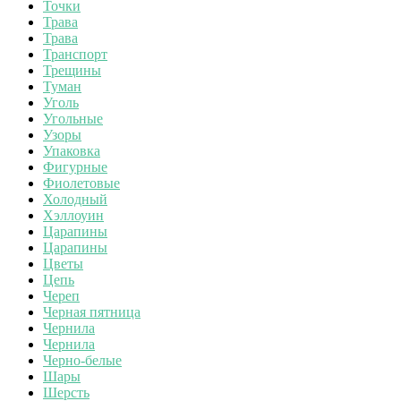
Точки
Трава
Трава
Транспорт
Трещины
Туман
Уголь
Угольные
Узоры
Упаковка
Фигурные
Фиолетовые
Холодный
Хэллоуин
Царапины
Царапины
Цветы
Цепь
Череп
Черная пятница
Чернила
Чернила
Черно-белые
Шары
Шерсть