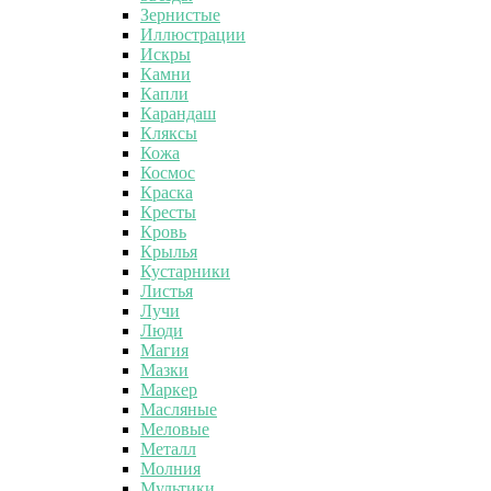
Зернистые
Иллюстрации
Искры
Камни
Капли
Карандаш
Кляксы
Кожа
Космос
Краска
Кресты
Кровь
Крылья
Кустарники
Листья
Лучи
Люди
Магия
Мазки
Маркер
Масляные
Меловые
Металл
Молния
Мультики