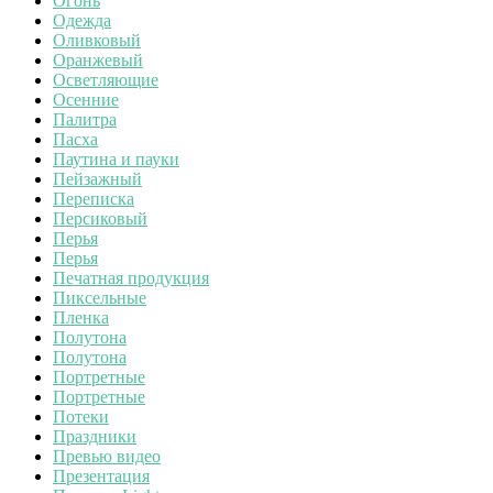
Огонь
Одежда
Оливковый
Оранжевый
Осветляющие
Осенние
Палитра
Пасха
Паутина и пауки
Пейзажный
Переписка
Персиковый
Перья
Перья
Печатная продукция
Пиксельные
Пленка
Полутона
Полутона
Портретные
Портретные
Потеки
Праздники
Превью видео
Презентация