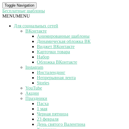
Toggle Navigation
Бесплатные шаблоны
MENU
MENU
Для социальных сетей
ВКонтакте
Анимированные шаблоны
Динамическая обложка ВК
Виджет ВКонтакте
Карточки товара
Набор
Обложка ВКонтакте
Instagram
Инсталендинг
Непрерывная лента
Stories
YouTube
Акции
Праздники
Пасха
1 мая
Черная пятница
23 февраля
День святого Валентина