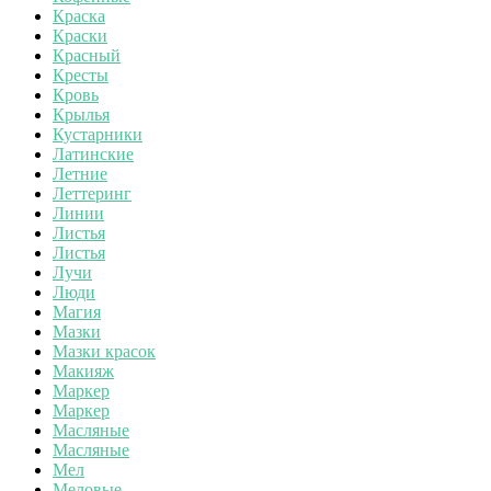
Краска
Краски
Красный
Кресты
Кровь
Крылья
Кустарники
Латинские
Летние
Леттеринг
Линии
Листья
Листья
Лучи
Люди
Магия
Мазки
Мазки красок
Макияж
Маркер
Маркер
Масляные
Масляные
Мел
Меловые