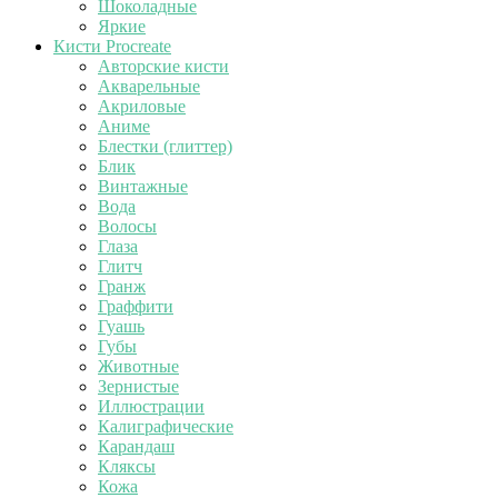
Шоколадные
Яркие
Кисти Procreate
Авторские кисти
Акварельные
Акриловые
Аниме
Блестки (глиттер)
Блик
Винтажные
Вода
Волосы
Глаза
Глитч
Гранж
Граффити
Гуашь
Губы
Животные
Зернистые
Иллюстрации
Калиграфические
Карандаш
Кляксы
Кожа