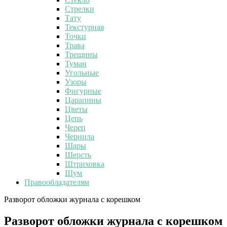
Стрелки
Тату
Текстурная
Точки
Трава
Трещины
Туман
Угольные
Узоры
Фигурные
Царапины
Цветы
Цепь
Череп
Чернила
Шары
Шерсть
Штриховка
Шум
Правообладателям
Разворот обложки журнала с корешком
Разворот обложки журнала с корешком