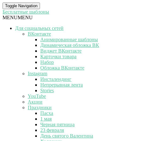
Toggle Navigation
Бесплатные шаблоны
MENU
MENU
Для социальных сетей
ВКонтакте
Анимированные шаблоны
Динамическая обложка ВК
Виджет ВКонтакте
Карточки товара
Набор
Обложка ВКонтакте
Instagram
Инсталендинг
Непрерывная лента
Stories
YouTube
Акции
Праздники
Пасха
1 мая
Черная пятница
23 февраля
День святого Валентина