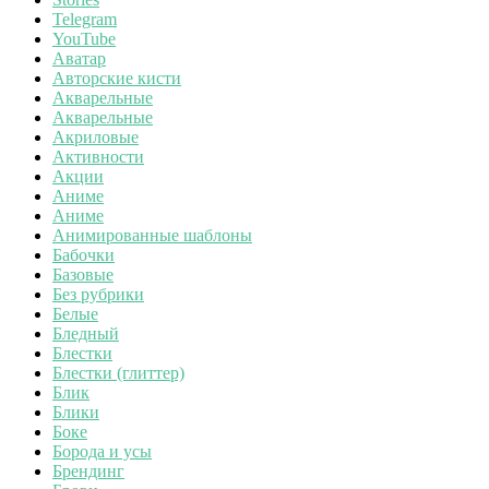
Telegram
YouTube
Аватар
Авторские кисти
Акварельные
Акварельные
Акриловые
Активности
Акции
Аниме
Аниме
Анимированные шаблоны
Бабочки
Базовые
Без рубрики
Белые
Бледный
Блестки
Блестки (глиттер)
Блик
Блики
Боке
Борода и усы
Брендинг