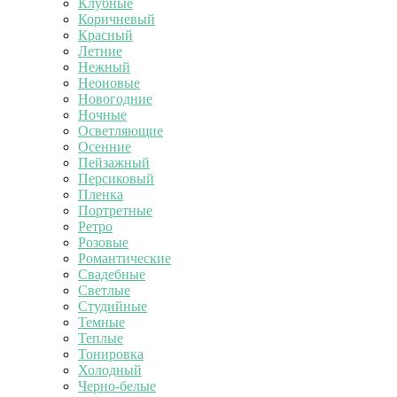
Клубные
Коричневый
Красный
Летние
Нежный
Неоновые
Новогодние
Ночные
Осветляющие
Осенние
Пейзажный
Персиковый
Пленка
Портретные
Ретро
Розовые
Романтические
Свадебные
Светлые
Студийные
Темные
Теплые
Тонировка
Холодный
Черно-белые