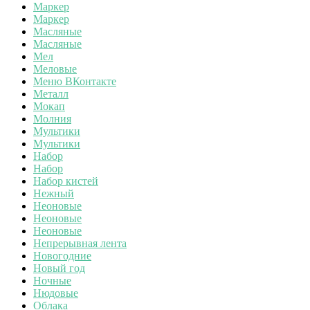
Маркер
Маркер
Масляные
Масляные
Мел
Меловые
Меню ВКонтакте
Металл
Мокап
Молния
Мультики
Мультики
Набор
Набор
Набор кистей
Нежный
Неоновые
Неоновые
Неоновые
Непрерывная лента
Новогодние
Новый год
Ночные
Нюдовые
Облака