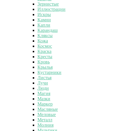
Зернистые
Иллюстрации
Искры
Камни
Капли
Карандаш
Кляксы
Кожа
Космос
Краска
Кресты
Кровь
Крылья
Кустарники
Листья
Лучи
Люди
Магия
Мазки
Маркер
Масляные
Меловые
Металл
Молния
Мультики