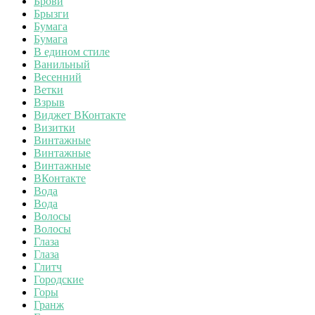
Брови
Брызги
Бумага
Бумага
В едином стиле
Ванильный
Весенний
Ветки
Взрыв
Виджет ВКонтакте
Визитки
Винтажные
Винтажные
Винтажные
ВКонтакте
Вода
Вода
Волосы
Волосы
Глаза
Глаза
Глитч
Городские
Горы
Гранж