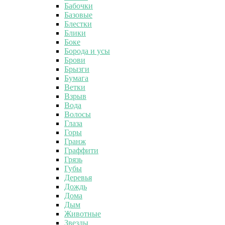
Бабочки
Базовые
Блестки
Блики
Боке
Борода и усы
Брови
Брызги
Бумага
Ветки
Взрыв
Вода
Волосы
Глаза
Горы
Гранж
Граффити
Грязь
Губы
Деревья
Дождь
Дома
Дым
Животные
Звезды