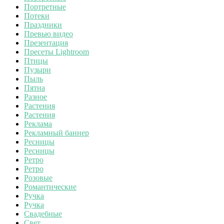
Портретные
Потеки
Праздники
Превью видео
Презентация
Пресеты Lightroom
Птицы
Пузыри
Пыль
Пятна
Разное
Растения
Растения
Реклама
Рекламный баннер
Ресницы
Ресницы
Ретро
Ретро
Розовые
Романтические
Ручка
Ручка
Свадебные
Свет