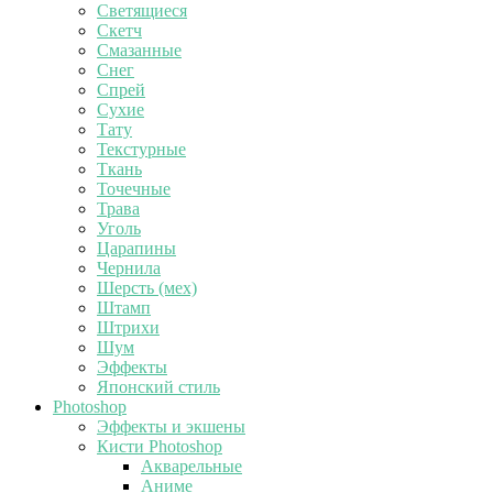
Светящиеся
Скетч
Смазанные
Снег
Спрей
Сухие
Тату
Текстурные
Ткань
Точечные
Трава
Уголь
Царапины
Чернила
Шерсть (мех)
Штамп
Штрихи
Шум
Эффекты
Японский стиль
Photoshop
Эффекты и экшены
Кисти Photoshop
Акварельные
Аниме