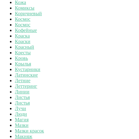
Кожа
Комиксы
Коричневый
Космос
Космос
Кофейные
Краска
Краски
Красный
Кресты
Кровь
Крылья
Кустарники
Латинские
Летние
Леттеринг
Линии
Листья
Листья
Лучи
Люди
Магия
Мазки
Мазки красок
Макияж