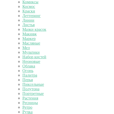
Комиксы
Космос
Краски
Леттеринг
Линии
Листья
Мазки красок
Макияж
Маркер
Масляные
Мел
Мультики
Набор кистей
Неоновые
Облака
Огонь
Палитра
Перья
Пиксельные
Полутона
Портретные
Растения
Ресницы
Ретро
Ручка