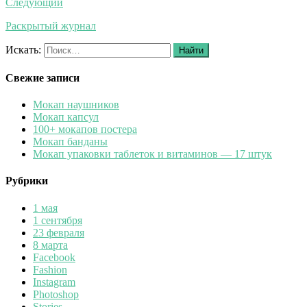
Следующий
Раскрытый журнал
Искать:
Найти
Свежие записи
Мокап наушников
Мокап капсул
100+ мокапов постера
Мокап банданы
Мокап упаковки таблеток и витаминов — 17 штук
Рубрики
1 мая
1 сентября
23 февраля
8 марта
Facebook
Fashion
Instagram
Photoshop
Stories