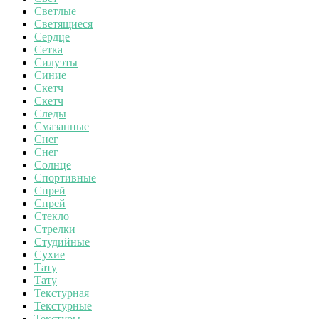
Светлые
Светящиеся
Сердце
Сетка
Силуэты
Синие
Скетч
Скетч
Следы
Смазанные
Снег
Снег
Солнце
Спортивные
Спрей
Спрей
Стекло
Стрелки
Студийные
Сухие
Тату
Тату
Текстурная
Текстурные
Текстуры