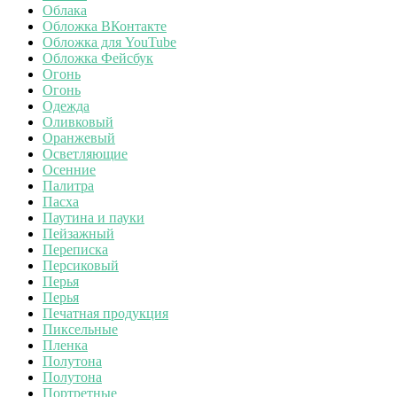
Облака
Обложка ВКонтакте
Обложка для YouTube
Обложка Фейсбук
Огонь
Огонь
Одежда
Оливковый
Оранжевый
Осветляющие
Осенние
Палитра
Пасха
Паутина и пауки
Пейзажный
Переписка
Персиковый
Перья
Перья
Печатная продукция
Пиксельные
Пленка
Полутона
Полутона
Портретные