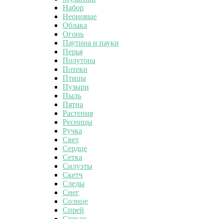
Набор
Неоновые
Облака
Огонь
Паутина и пауки
Перья
Полутона
Потеки
Птицы
Пузыри
Пыль
Пятна
Растения
Ресницы
Ручка
Свет
Сердце
Сетка
Силуэты
Скетч
Следы
Снег
Солнце
Спрей
Стекло