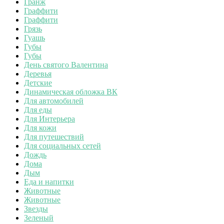
Гранж
Граффити
Граффити
Грязь
Гуашь
Губы
Губы
День святого Валентина
Деревья
Детские
Динамическая обложка ВК
Для автомобилей
Для еды
Для Интерьера
Для кожи
Для путешествий
Для социальных сетей
Дождь
Дома
Дым
Еда и напитки
Животные
Животные
Звезды
Зеленый