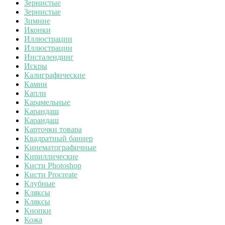
Зернистые
Зернистые
Зимние
Иконки
Иллюстрации
Иллюстрации
Инсталендинг
Искры
Калиграфические
Камни
Капли
Карамельные
Карандаш
Карандаш
Карточки товара
Квадратный баннер
Кинематографичные
Кириллические
Кисти Photoshop
Кисти Procreate
Клубные
Кляксы
Кляксы
Кнопки
Кожа