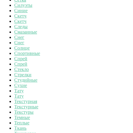
Силуэты
Синие
Скетч
Скетч
Следы
Смазанные
Снег
Снег
Солнце
Спортивные
Спрей
Спрей
Стекло
Стрелки
Студийные
Сухие
Тату
Тату
Текстурная
Текстурные
Текстуры
Темные
Теплые
Ткань