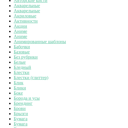
Авторские кисти
Акварельные
Акварельные
Акриловые
Активности
Акции
Аниме
Аниме
Анимированные шаблоны
Бабочки
Базовые
Без рубрики
Белые
Бледный
Блестки
Блестки (глиттер)
Блик
Блики
Боке
Борода и усы
Брендинг
Брови
Брызги
Бумага
Бумага