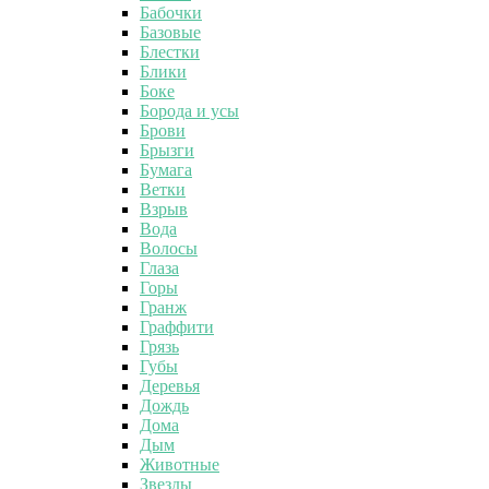
Бабочки
Базовые
Блестки
Блики
Боке
Борода и усы
Брови
Брызги
Бумага
Ветки
Взрыв
Вода
Волосы
Глаза
Горы
Гранж
Граффити
Грязь
Губы
Деревья
Дождь
Дома
Дым
Животные
Звезды