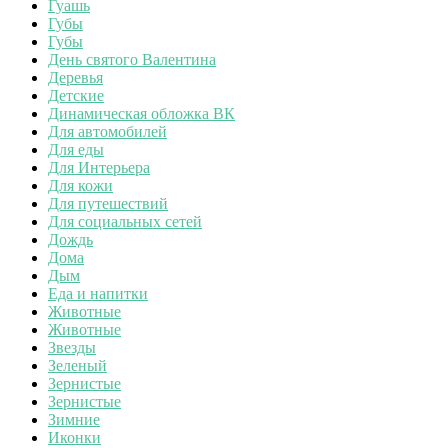
Гуашь
Губы
Губы
День святого Валентина
Деревья
Детские
Динамическая обложка ВК
Для автомобилей
Для еды
Для Интерьера
Для кожи
Для путешествий
Для социальных сетей
Дождь
Дома
Дым
Еда и напитки
Животные
Животные
Звезды
Зеленый
Зернистые
Зернистые
Зимние
Иконки