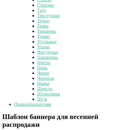
Стрелки
Тату
Текстурная
Точки
Трава
Трещины
Туман
Угольные
Узоры
Фигурные
Царапины
Цветы
Цепь
Череп
Чернила
Шары
Шерсть
Штриховка
Шум
Правообладателям
Шаблон
Шаблон баннера для весенней
баннера
распродажи
для