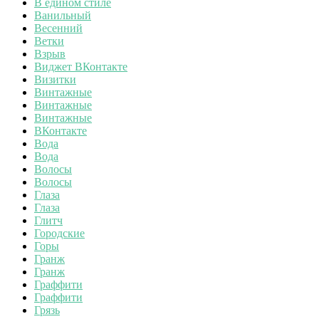
В едином стиле
Ванильный
Весенний
Ветки
Взрыв
Виджет ВКонтакте
Визитки
Винтажные
Винтажные
Винтажные
ВКонтакте
Вода
Вода
Волосы
Волосы
Глаза
Глаза
Глитч
Городские
Горы
Гранж
Гранж
Граффити
Граффити
Грязь