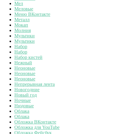
Мел
Меловые
Меню ВКонтакте
Металл
Мокап
Молния
Мультики
Мультики
Набор
Набор
Набор кистей
Нежный
Неоновые
Неоновые
Неоновые
Непрерывная лента
Новогодние
Новый год
Ночные
Нюдовые
Облака
Облака
Обложка ВКонтакте
Обложка для YouTube
Обложка Фейсбук