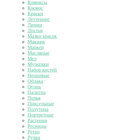
Комиксы
Космос
Краски
Леттеринг
Линии
Листья
Мазки красок
Макияж
Маркер
Масляные
Мел
Мультики
Набор кистей
Неоновые
Облака
Огонь
Палитра
Перья
Пиксельные
Полутона
Портретные
Растения
Ресницы
Ретро
Ручка