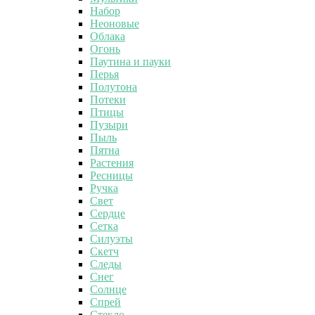
Набор
Неоновые
Облака
Огонь
Паутина и пауки
Перья
Полутона
Потеки
Птицы
Пузыри
Пыль
Пятна
Растения
Ресницы
Ручка
Свет
Сердце
Сетка
Силуэты
Скетч
Следы
Снег
Солнце
Спрей
Стекло