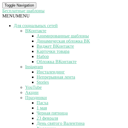
Toggle Navigation
Бесплатные шаблоны
MENU
MENU
Для социальных сетей
ВКонтакте
Анимированные шаблоны
Динамическая обложка ВК
Виджет ВКонтакте
Карточки товара
Набор
Обложка ВКонтакте
Instagram
Инсталендинг
Непрерывная лента
Stories
YouTube
Акции
Праздники
Пасха
1 мая
Черная пятница
23 февраля
День святого Валентина