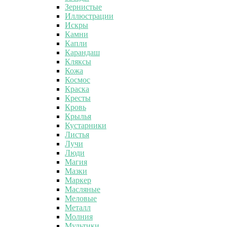
Зернистые
Иллюстрации
Искры
Камни
Капли
Карандаш
Кляксы
Кожа
Космос
Краска
Кресты
Кровь
Крылья
Кустарники
Листья
Лучи
Люди
Магия
Мазки
Маркер
Масляные
Меловые
Металл
Молния
Мультики