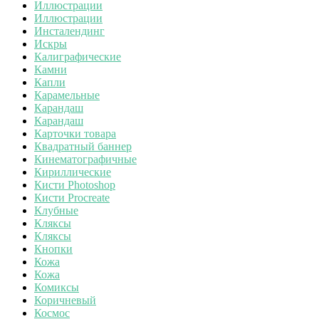
Иллюстрации
Иллюстрации
Инсталендинг
Искры
Калиграфические
Камни
Капли
Карамельные
Карандаш
Карандаш
Карточки товара
Квадратный баннер
Кинематографичные
Кириллические
Кисти Photoshop
Кисти Procreate
Клубные
Кляксы
Кляксы
Кнопки
Кожа
Кожа
Комиксы
Коричневый
Космос