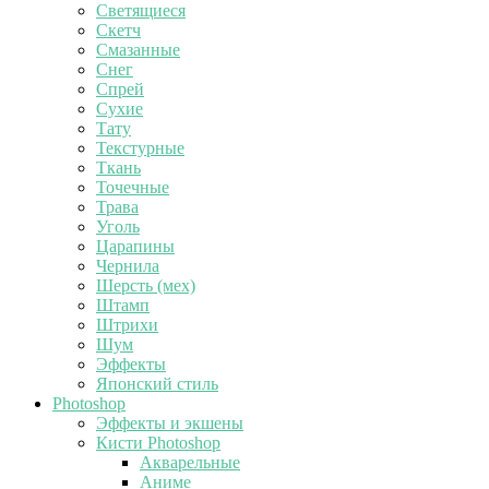
Светящиеся
Скетч
Смазанные
Снег
Спрей
Сухие
Тату
Текстурные
Ткань
Точечные
Трава
Уголь
Царапины
Чернила
Шерсть (мех)
Штамп
Штрихи
Шум
Эффекты
Японский стиль
Photoshop
Эффекты и экшены
Кисти Photoshop
Акварельные
Аниме