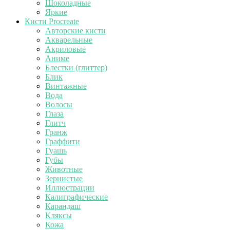
Шоколадные
Яркие
Кисти Procreate
Авторские кисти
Акварельные
Акриловые
Аниме
Блестки (глиттер)
Блик
Винтажные
Вода
Волосы
Глаза
Глитч
Гранж
Граффити
Гуашь
Губы
Животные
Зернистые
Иллюстрации
Калиграфические
Карандаш
Кляксы
Кожа