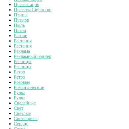
Презентация
Пресеты Lightroom
Птицы
Пузыри
Пыль
Пятна
Разное
Растения
Растения
Реклама
Рекламный баннер
Ресницы
Ресницы
Ретро
Ретро
Розовые
Романтические
Ручка
Ручка
Свадебные
Свет
Светлые
Светящиеся
Сердце
Сетка