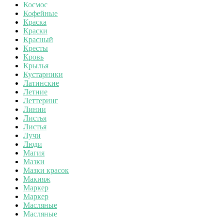
Космос
Кофейные
Краска
Краски
Красный
Кресты
Кровь
Крылья
Кустарники
Латинские
Летние
Леттеринг
Линии
Листья
Листья
Лучи
Люди
Магия
Мазки
Мазки красок
Макияж
Маркер
Маркер
Масляные
Масляные