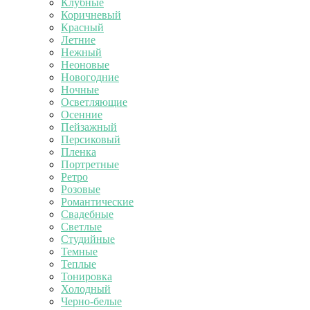
Клубные
Коричневый
Красный
Летние
Нежный
Неоновые
Новогодние
Ночные
Осветляющие
Осенние
Пейзажный
Персиковый
Пленка
Портретные
Ретро
Розовые
Романтические
Свадебные
Светлые
Студийные
Темные
Теплые
Тонировка
Холодный
Черно-белые