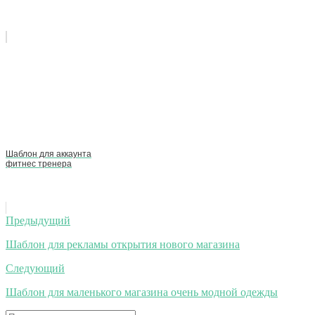
Шаблон для аккаунта
фитнес тренера
Навигация
Предыдущий
по
Шаблон для рекламы открытия нового магазина
записям
Следующий
Шаблон для маленького магазина очень модной одежды