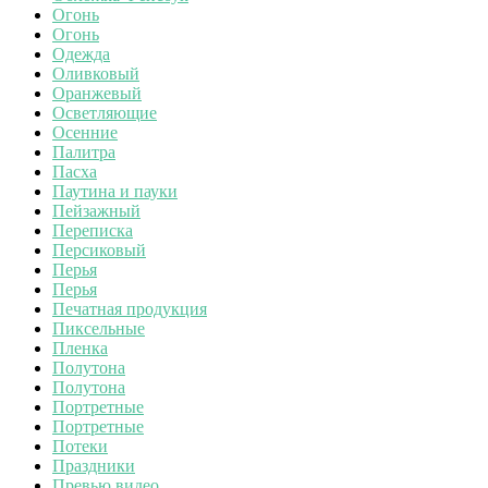
Огонь
Огонь
Одежда
Оливковый
Оранжевый
Осветляющие
Осенние
Палитра
Пасха
Паутина и пауки
Пейзажный
Переписка
Персиковый
Перья
Перья
Печатная продукция
Пиксельные
Пленка
Полутона
Полутона
Портретные
Портретные
Потеки
Праздники
Превью видео