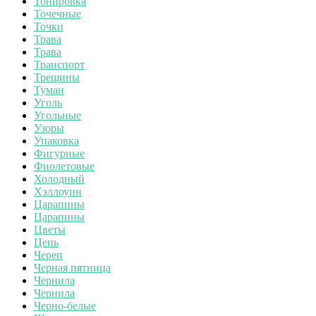
Тонировка
Точечные
Точки
Трава
Трава
Транспорт
Трещины
Туман
Уголь
Угольные
Узоры
Упаковка
Фигурные
Фиолетовые
Холодный
Хэллоуин
Царапины
Царапины
Цветы
Цепь
Череп
Черная пятница
Чернила
Чернила
Черно-белые