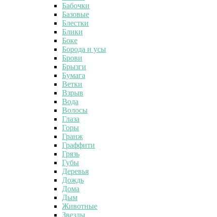
Бабочки
Базовые
Блестки
Блики
Боке
Борода и усы
Брови
Брызги
Бумага
Ветки
Взрыв
Вода
Волосы
Глаза
Горы
Гранж
Граффити
Грязь
Губы
Деревья
Дождь
Дома
Дым
Животные
Звезды