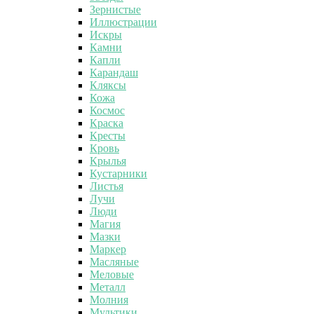
Зернистые
Иллюстрации
Искры
Камни
Капли
Карандаш
Кляксы
Кожа
Космос
Краска
Кресты
Кровь
Крылья
Кустарники
Листья
Лучи
Люди
Магия
Мазки
Маркер
Масляные
Меловые
Металл
Молния
Мультики