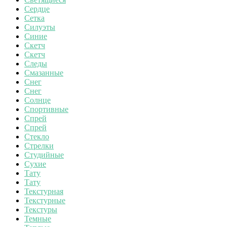
Сердце
Сетка
Силуэты
Синие
Скетч
Скетч
Следы
Смазанные
Снег
Снег
Солнце
Спортивные
Спрей
Спрей
Стекло
Стрелки
Студийные
Сухие
Тату
Тату
Текстурная
Текстурные
Текстуры
Темные