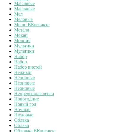
Масляные
Масляные
Мел
Меловые
Меню ВКонтакте
Металл
Мокап
Молния
Мультики
Мультики
Набор
Набор
Набор кистей
Нежный
Неоновые
Неоновые
Неоновые
Непрерывная лента
Новогодние
Новый год
Ночные
Нюдовые
Облака
Облака
Обложка ВКонтакте