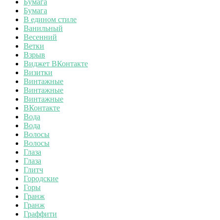
Бумага
Бумага
В едином стиле
Ванильный
Весенний
Ветки
Взрыв
Виджет ВКонтакте
Визитки
Винтажные
Винтажные
Винтажные
ВКонтакте
Вода
Вода
Волосы
Волосы
Глаза
Глаза
Глитч
Городские
Горы
Гранж
Гранж
Граффити