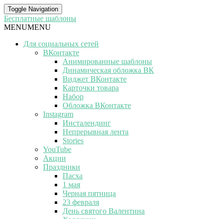
Toggle Navigation
Бесплатные шаблоны
MENU
MENU
Для социальных сетей
ВКонтакте
Анимированные шаблоны
Динамическая обложка ВК
Виджет ВКонтакте
Карточки товара
Набор
Обложка ВКонтакте
Instagram
Инсталендинг
Непрерывная лента
Stories
YouTube
Акции
Праздники
Пасха
1 мая
Черная пятница
23 февраля
День святого Валентина