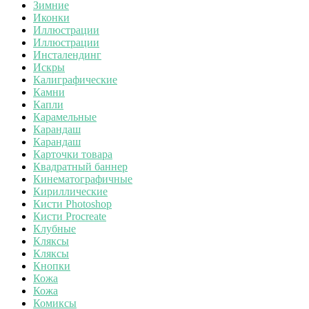
Зимние
Иконки
Иллюстрации
Иллюстрации
Инсталендинг
Искры
Калиграфические
Камни
Капли
Карамельные
Карандаш
Карандаш
Карточки товара
Квадратный баннер
Кинематографичные
Кириллические
Кисти Photoshop
Кисти Procreate
Клубные
Кляксы
Кляксы
Кнопки
Кожа
Кожа
Комиксы