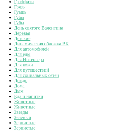
Граффити
Грязь
Гуашь
Губы
Губы
День святого Валентина
Деревья
Детские
Динамическая обложка ВК
Для автомобилей
Для еды
Для Интерьера
Для кожи
Для путешествий
Для социальных сетей
Дождь
Дома
Дым
Еда и напитки
Животные
Животные
Звезды
Зеленый
Зернистые
Зернистые