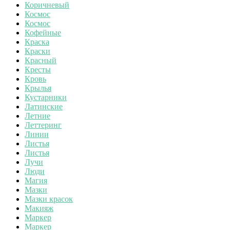
Коричневый
Космос
Космос
Кофейные
Краска
Краски
Красный
Кресты
Кровь
Крылья
Кустарники
Латинские
Летние
Леттеринг
Линии
Листья
Листья
Лучи
Люди
Магия
Мазки
Мазки красок
Макияж
Маркер
Маркер