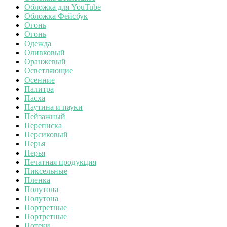
Обложка для YouTube
Обложка Фейсбук
Огонь
Огонь
Одежда
Оливковый
Оранжевый
Осветляющие
Осенние
Палитра
Пасха
Паутина и пауки
Пейзажный
Переписка
Персиковый
Перья
Перья
Печатная продукция
Пиксельные
Пленка
Полутона
Полутона
Портретные
Портретные
Потеки