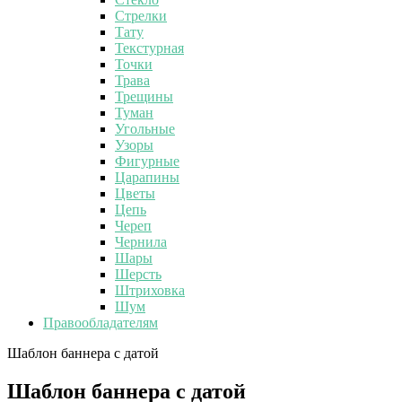
Стрелки
Тату
Текстурная
Точки
Трава
Трещины
Туман
Угольные
Узоры
Фигурные
Царапины
Цветы
Цепь
Череп
Чернила
Шары
Шерсть
Штриховка
Шум
Правообладателям
Шаблон баннера с датой
Шаблон баннера с датой