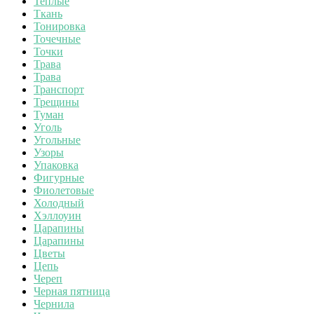
Теплые
Ткань
Тонировка
Точечные
Точки
Трава
Трава
Транспорт
Трещины
Туман
Уголь
Угольные
Узоры
Упаковка
Фигурные
Фиолетовые
Холодный
Хэллоуин
Царапины
Царапины
Цветы
Цепь
Череп
Черная пятница
Чернила