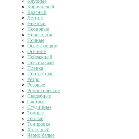
Клубные
Коричневый
Красный
Летние
Нежный
Неоновые
Новогодние
Ночные
Осветляющие
Осенние
Пейзажный
Персиковый
Пленка
Портретные
Ретро
Розовые
Романтические
Свадебные
Светлые
Студийные
Темные
Теплые
Тонировка
Холодный
Черно-белые