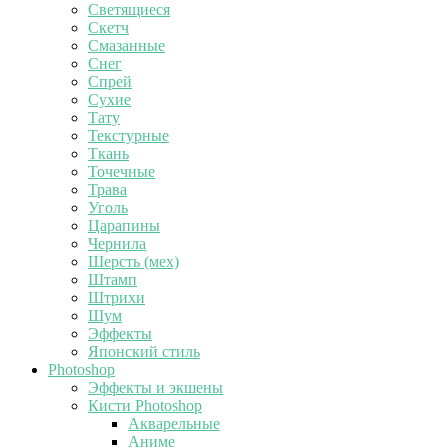
Светящиеся
Скетч
Смазанные
Снег
Спрей
Сухие
Тату
Текстурные
Ткань
Точечные
Трава
Уголь
Царапины
Чернила
Шерсть (мех)
Штамп
Штрихи
Шум
Эффекты
Японский стиль
Photoshop
Эффекты и экшены
Кисти Photoshop
Акварельные
Аниме