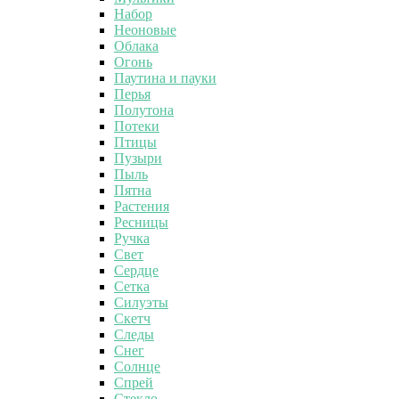
Набор
Неоновые
Облака
Огонь
Паутина и пауки
Перья
Полутона
Потеки
Птицы
Пузыри
Пыль
Пятна
Растения
Ресницы
Ручка
Свет
Сердце
Сетка
Силуэты
Скетч
Следы
Снег
Солнце
Спрей
Стекло