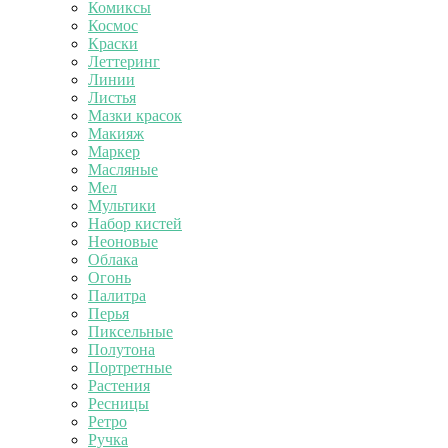
Комиксы
Космос
Краски
Леттеринг
Линии
Листья
Мазки красок
Макияж
Маркер
Масляные
Мел
Мультики
Набор кистей
Неоновые
Облака
Огонь
Палитра
Перья
Пиксельные
Полутона
Портретные
Растения
Ресницы
Ретро
Ручка