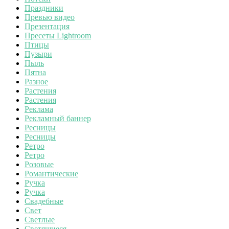
Праздники
Превью видео
Презентация
Пресеты Lightroom
Птицы
Пузыри
Пыль
Пятна
Разное
Растения
Растения
Реклама
Рекламный баннер
Ресницы
Ресницы
Ретро
Ретро
Розовые
Романтические
Ручка
Ручка
Свадебные
Свет
Светлые
Светящиеся