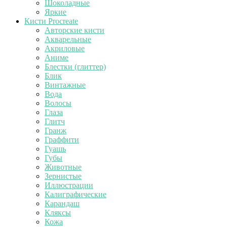
Шоколадные
Яркие
Кисти Procreate
Авторские кисти
Акварельные
Акриловые
Аниме
Блестки (глиттер)
Блик
Винтажные
Вода
Волосы
Глаза
Глитч
Гранж
Граффити
Гуашь
Губы
Животные
Зернистые
Иллюстрации
Калиграфические
Карандаш
Кляксы
Кожа