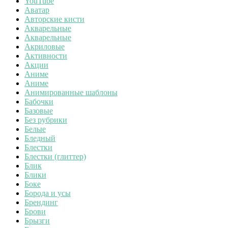
YouTube
Аватар
Авторские кисти
Акварельные
Акварельные
Акриловые
Активности
Акции
Аниме
Аниме
Анимированные шаблоны
Бабочки
Базовые
Без рубрики
Белые
Бледный
Блестки
Блестки (глиттер)
Блик
Блики
Боке
Борода и усы
Брендинг
Брови
Брызги