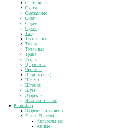
Светящиеся
Скетч
Смазанные
Снег
Спрей
Сухие
Тату
Текстурные
Ткань
Точечные
Трава
Уголь
Царапины
Чернила
Шерсть (мех)
Штамп
Штрихи
Шум
Эффекты
Японский стиль
Photoshop
Эффекты и экшены
Кисти Photoshop
Акварельные
Аниме