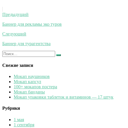
Навигация
Предыдущий
по
Баннер для рекламы эко туров
записям
Следующий
Баннер для турагентства
Искать:
Найти
Свежие записи
Мокап наушников
Мокап капсул
100+ мокапов постера
Мокап банданы
Мокап упаковки таблеток и витаминов — 17 штук
Рубрики
1 мая
1 сентября