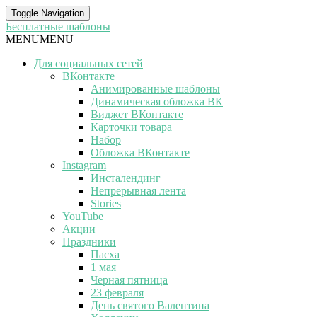
Toggle Navigation
Бесплатные шаблоны
MENU
MENU
Для социальных сетей
ВКонтакте
Анимированные шаблоны
Динамическая обложка ВК
Виджет ВКонтакте
Карточки товара
Набор
Обложка ВКонтакте
Instagram
Инсталендинг
Непрерывная лента
Stories
YouTube
Акции
Праздники
Пасха
1 мая
Черная пятница
23 февраля
День святого Валентина