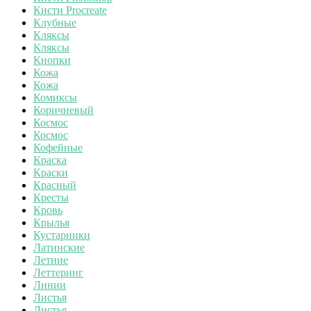
Кисти Procreate
Клубные
Кляксы
Кляксы
Кнопки
Кожа
Кожа
Комиксы
Коричневый
Космос
Космос
Кофейные
Краска
Краски
Красный
Кресты
Кровь
Крылья
Кустарники
Латинские
Летние
Леттеринг
Линии
Листья
Листья