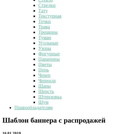
Стрелки
Тату
Текстурная
Точки
Трава
Трещины
Туман
Угольные
Узоры
Фигурные
Царапины
Цветы
Цепь
Череп
Чернила
Шары
Шерсть
Штриховка
Шум
Правообладателям
Шаблон
Шаблон баннера с распродажей
баннера
с
16.01.2019