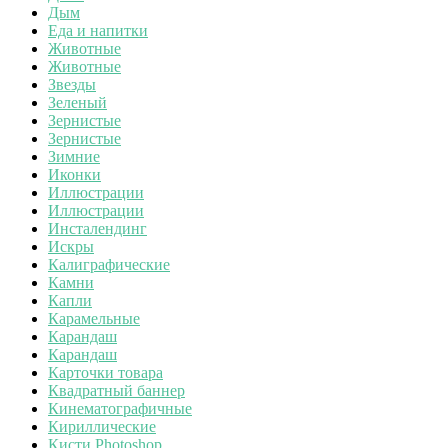
Дым
Еда и напитки
Животные
Животные
Звезды
Зеленый
Зернистые
Зернистые
Зимние
Иконки
Иллюстрации
Иллюстрации
Инсталендинг
Искры
Калиграфические
Камни
Капли
Карамельные
Карандаш
Карандаш
Карточки товара
Квадратный баннер
Кинематографичные
Кириллические
Кисти Photoshop