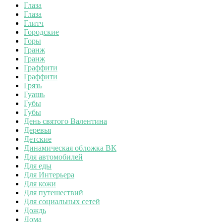
Глаза
Глаза
Глитч
Городские
Горы
Гранж
Гранж
Граффити
Граффити
Грязь
Гуашь
Губы
Губы
День святого Валентина
Деревья
Детские
Динамическая обложка ВК
Для автомобилей
Для еды
Для Интерьера
Для кожи
Для путешествий
Для социальных сетей
Дождь
Дома