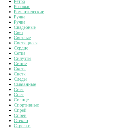
Ретро
Розовые
Романтические
Ручка
Ручка
Свадебные
Свет
Светлые
Светящиеся
Сердце
Сетка
Силуэты
Синие
Скетч
Скетч
Следы
Смазанные
Снег
Снег
Солнце
Спортивные
Спрей
Спрей
Стекло
Стрелки