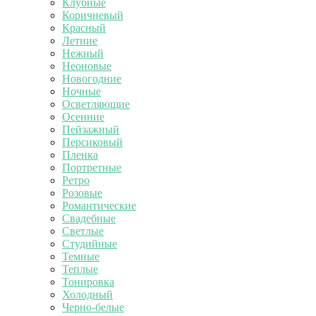
Клубные
Коричневый
Красный
Летние
Нежный
Неоновые
Новогодние
Ночные
Осветляющие
Осенние
Пейзажный
Персиковый
Пленка
Портретные
Ретро
Розовые
Романтические
Свадебные
Светлые
Студийные
Темные
Теплые
Тонировка
Холодный
Черно-белые