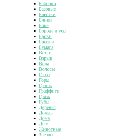
Бабочки
Базовые
Блестки
Блики
Боке
Борода и усы
Брови
Брызги
Бумага
Ветки
Взрыв
Вода
Волосы
Глаза
Горы
Гранж
Граффити
Грязь
Губы
Деревья
Дождь
Дома
Дым
Животные
Звезды