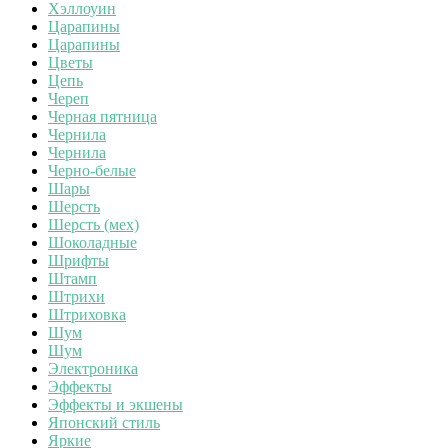
Хэллоуин
Царапины
Царапины
Цветы
Цепь
Череп
Черная пятница
Чернила
Чернила
Черно-белые
Шары
Шерсть
Шерсть (мех)
Шоколадные
Шрифты
Штамп
Штрихи
Штриховка
Шум
Шум
Электроника
Эффекты
Эффекты и экшены
Японский стиль
Яркие