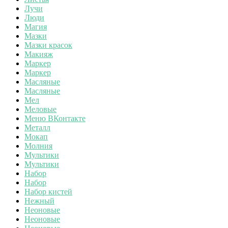
Лучи
Люди
Магия
Мазки
Мазки красок
Макияж
Маркер
Маркер
Масляные
Масляные
Мел
Меловые
Меню ВКонтакте
Металл
Мокап
Молния
Мультики
Мультики
Набор
Набор
Набор кистей
Нежный
Неоновые
Неоновые