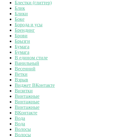
Блестки (глиттер)
Блик
Блики
Боке
Борода и усы
Брендинг
Брови
Брызги
Бумага
Бумага
В едином стиле
Ванильный
Весенний
Ветки
Взрыв
Виджет ВКонтакте
Визитки
Винтажные
Винтажные
Винтажные
ВКонтакте
Вода
Вода
Волосы
Волосы