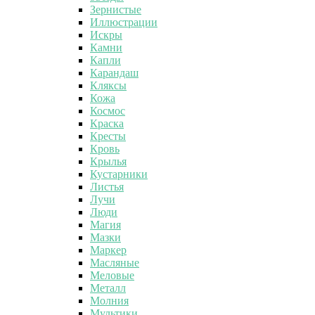
Зернистые
Иллюстрации
Искры
Камни
Капли
Карандаш
Кляксы
Кожа
Космос
Краска
Кресты
Кровь
Крылья
Кустарники
Листья
Лучи
Люди
Магия
Мазки
Маркер
Масляные
Меловые
Металл
Молния
Мультики