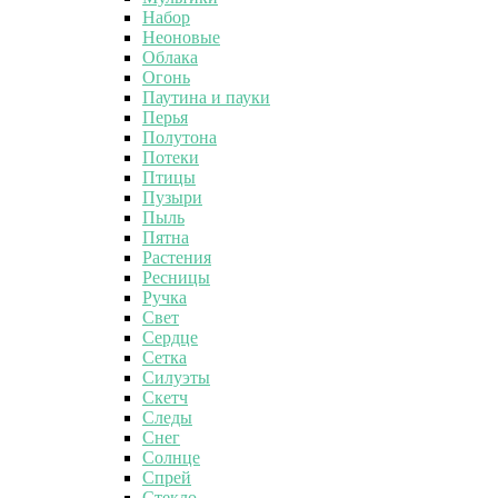
Набор
Неоновые
Облака
Огонь
Паутина и пауки
Перья
Полутона
Потеки
Птицы
Пузыри
Пыль
Пятна
Растения
Ресницы
Ручка
Свет
Сердце
Сетка
Силуэты
Скетч
Следы
Снег
Солнце
Спрей
Стекло