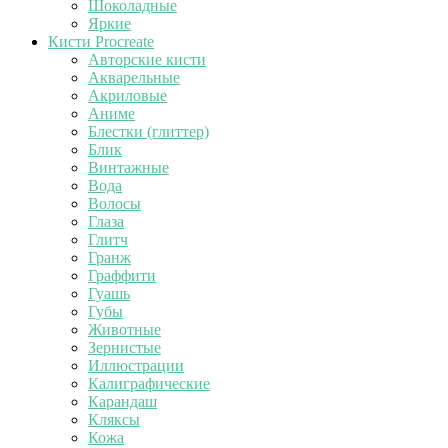
Шоколадные
Яркие
Кисти Procreate
Авторские кисти
Акварельные
Акриловые
Аниме
Блестки (глиттер)
Блик
Винтажные
Вода
Волосы
Глаза
Глитч
Гранж
Граффити
Гуашь
Губы
Животные
Зернистые
Иллюстрации
Калиграфические
Карандаш
Кляксы
Кожа