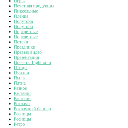
Перья
Печатная продукция
Пиксельные
Пленка
Полутона
Полутона
Портретные
Портретные
Потеки
Праздники
Превью видео
Презентация
Пресеты Lightroom
Птицы
Пузыри
Пыль
Пятна
Разное
Растения
Растения
Реклама
Рекламный баннер
Ресницы
Ресницы
Ретро