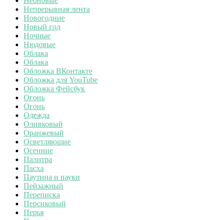
Неоновые
Непрерывная лента
Новогодние
Новый год
Ночные
Нюдовые
Облака
Облака
Обложка ВКонтакте
Обложка для YouTube
Обложка Фейсбук
Огонь
Огонь
Одежда
Оливковый
Оранжевый
Осветляющие
Осенние
Палитра
Пасха
Паутина и пауки
Пейзажный
Переписка
Персиковый
Перья