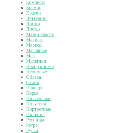
Комиксы
Космос
Краски
Леттеринг
Линии
Листья
Мазки красок
Макияж
Маркер
Масляные
Мел
Мультики
Набор кистей
Неоновые
Облака
Огонь
Палитра
Перья
Пиксельные
Полутона
Портретные
Растения
Ресницы
Ретро
Ручка