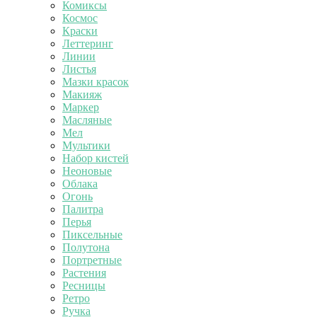
Комиксы
Космос
Краски
Леттеринг
Линии
Листья
Мазки красок
Макияж
Маркер
Масляные
Мел
Мультики
Набор кистей
Неоновые
Облака
Огонь
Палитра
Перья
Пиксельные
Полутона
Портретные
Растения
Ресницы
Ретро
Ручка