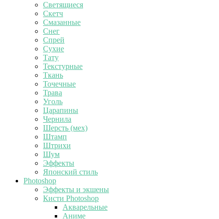
Светящиеся
Скетч
Смазанные
Снег
Спрей
Сухие
Тату
Текстурные
Ткань
Точечные
Трава
Уголь
Царапины
Чернила
Шерсть (мех)
Штамп
Штрихи
Шум
Эффекты
Японский стиль
Photoshop
Эффекты и экшены
Кисти Photoshop
Акварельные
Аниме