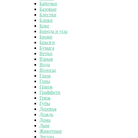
Бабочки
Базовые
Блестки
Блики
Боке
Борода и усы
Брови
Брызги
Бумага
Ветки
Взрыв
Вода
Волосы
Глаза
Горы
Гранж
Граффити
Грязь
Губы
Деревья
Дождь
Дома
Дым
Животные
Звезды