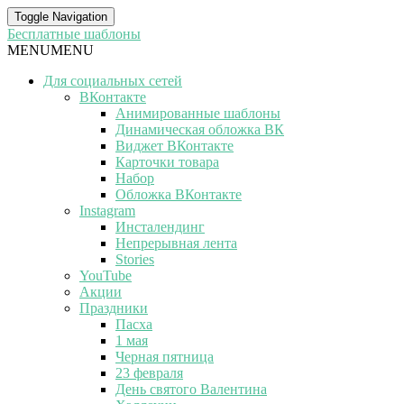
Toggle Navigation
Бесплатные шаблоны
MENU
MENU
Для социальных сетей
ВКонтакте
Анимированные шаблоны
Динамическая обложка ВК
Виджет ВКонтакте
Карточки товара
Набор
Обложка ВКонтакте
Instagram
Инсталендинг
Непрерывная лента
Stories
YouTube
Акции
Праздники
Пасха
1 мая
Черная пятница
23 февраля
День святого Валентина