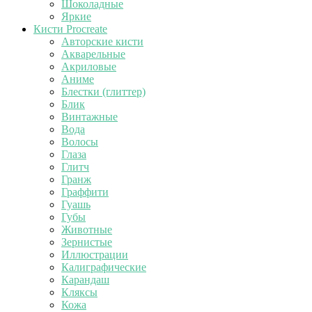
Шоколадные
Яркие
Кисти Procreate
Авторские кисти
Акварельные
Акриловые
Аниме
Блестки (глиттер)
Блик
Винтажные
Вода
Волосы
Глаза
Глитч
Гранж
Граффити
Гуашь
Губы
Животные
Зернистые
Иллюстрации
Калиграфические
Карандаш
Кляксы
Кожа