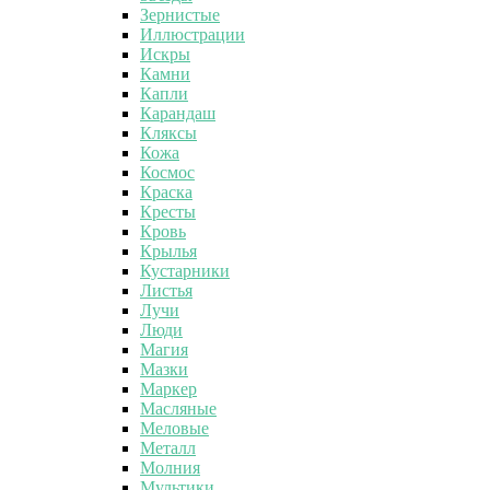
Зернистые
Иллюстрации
Искры
Камни
Капли
Карандаш
Кляксы
Кожа
Космос
Краска
Кресты
Кровь
Крылья
Кустарники
Листья
Лучи
Люди
Магия
Мазки
Маркер
Масляные
Меловые
Металл
Молния
Мультики