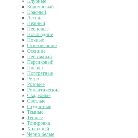
Клубные
Коричневый
Красный
Летние
Нежный
Неоновые
Новогодние
Ночные
Осветляющие
Осенние
Пейзажный
Персиковый
Пленка
Портретные
Ретро
Розовые
Романтические
Свадебные
Светлые
Студийные
Темные
Теплые
Тонировка
Холодный
Черно-белые