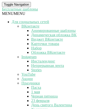
Toggle Navigation
Бесплатные шаблоны
MENU
MENU
Для социальных сетей
ВКонтакте
Анимированные шаблоны
Динамическая обложка ВК
Виджет ВКонтакте
Карточки товара
Набор
Обложка ВКонтакте
Instagram
Инсталендинг
Непрерывная лента
Stories
YouTube
Акции
Праздники
Пасха
1 мая
Черная пятница
23 февраля
День святого Валентина