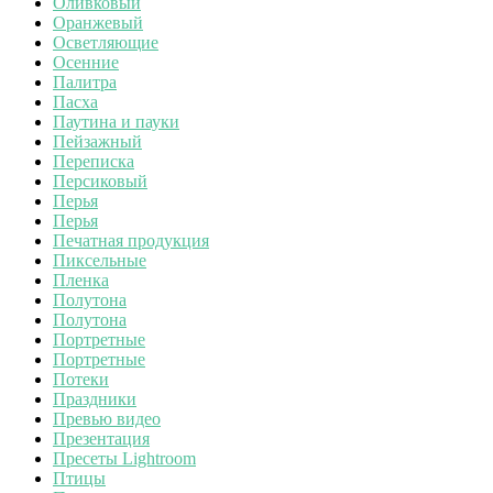
Оливковый
Оранжевый
Осветляющие
Осенние
Палитра
Пасха
Паутина и пауки
Пейзажный
Переписка
Персиковый
Перья
Перья
Печатная продукция
Пиксельные
Пленка
Полутона
Полутона
Портретные
Портретные
Потеки
Праздники
Превью видео
Презентация
Пресеты Lightroom
Птицы