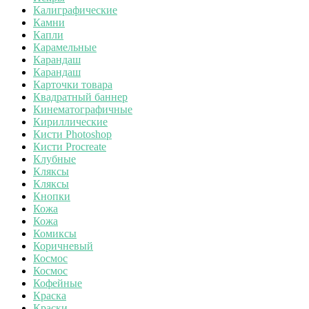
Калиграфические
Камни
Капли
Карамельные
Карандаш
Карандаш
Карточки товара
Квадратный баннер
Кинематографичные
Кириллические
Кисти Photoshop
Кисти Procreate
Клубные
Кляксы
Кляксы
Кнопки
Кожа
Кожа
Комиксы
Коричневый
Космос
Космос
Кофейные
Краска
Краски