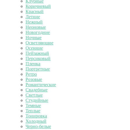
Клубные
Коричневый
Красный
Летние
Нежный
Неоновые
Новогодние
Ночные
Осветляющие
Осенние
Пейзажный
Персиковый
Пленка
Портретные
Ретро
Розовые
Романтические
Свадебные
Светлые
Студийные
Темные
Теплые
Тонировка
Холодный
Черно-белые