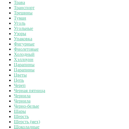
Трава
Транспорт
Трещины
Туман
Уголь
Угольные
Узоры
Упаковка
Фигурные
Фиолетовые
Холодный
Хэллоуин
Царапины
Царапины
Цветы
Цепь
Череп
Черная пятница
Чернила
Чернила
Черно-белые
Шары
Шерсть
Шерсть (мех)
Шоколадные