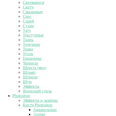
Светящиеся
Скетч
Смазанные
Снег
Спрей
Сухие
Тату
Текстурные
Ткань
Точечные
Трава
Уголь
Царапины
Чернила
Шерсть (мех)
Штамп
Штрихи
Шум
Эффекты
Японский стиль
Photoshop
Эффекты и экшены
Кисти Photoshop
Акварельные
Аниме