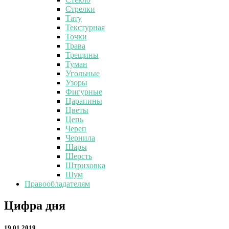
Стрелки
Тату
Текстурная
Точки
Трава
Трещины
Туман
Угольные
Узоры
Фигурные
Царапины
Цветы
Цепь
Череп
Чернила
Шары
Шерсть
Штриховка
Шум
Правообладателям
Цифра
Цифра дня
дня
19.01.2019