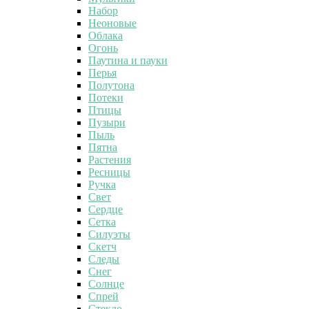
Набор
Неоновые
Облака
Огонь
Паутина и пауки
Перья
Полутона
Потеки
Птицы
Пузыри
Пыль
Пятна
Растения
Ресницы
Ручка
Свет
Сердце
Сетка
Силуэты
Скетч
Следы
Снег
Солнце
Спрей
Стекло