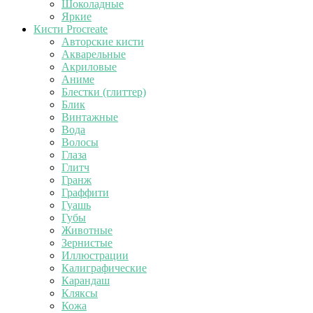
Шоколадные
Яркие
Кисти Procreate
Авторские кисти
Акварельные
Акриловые
Аниме
Блестки (глиттер)
Блик
Винтажные
Вода
Волосы
Глаза
Глитч
Гранж
Граффити
Гуашь
Губы
Животные
Зернистые
Иллюстрации
Калиграфические
Карандаш
Кляксы
Кожа