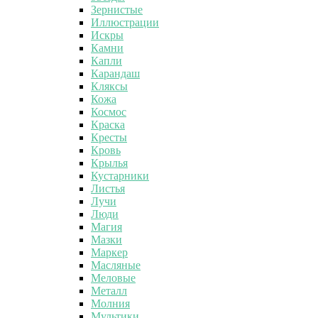
Зернистые
Иллюстрации
Искры
Камни
Капли
Карандаш
Кляксы
Кожа
Космос
Краска
Кресты
Кровь
Крылья
Кустарники
Листья
Лучи
Люди
Магия
Мазки
Маркер
Масляные
Меловые
Металл
Молния
Мультики