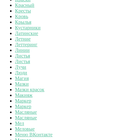
Красный
Кресты
Кровь
Крылья
Кустарники
Латинские
Летние
Леттеринг
Линии
Листья
Листья
Лучи
Люди
Магия
Мазки
Мазки красок
Макияж
Маркер
Маркер
Масляные
Масляные
Мел
Меловые
Меню ВКонтакте