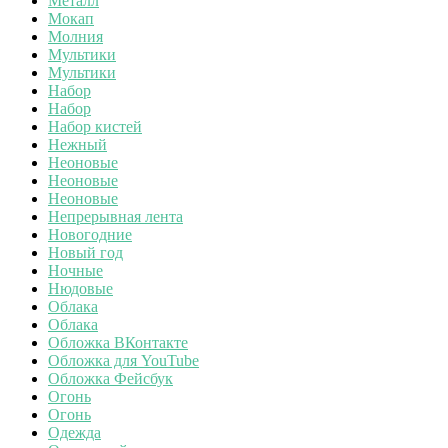
Металл
Мокап
Молния
Мультики
Мультики
Набор
Набор
Набор кистей
Нежный
Неоновые
Неоновые
Неоновые
Непрерывная лента
Новогодние
Новый год
Ночные
Нюдовые
Облака
Облака
Обложка ВКонтакте
Обложка для YouTube
Обложка Фейсбук
Огонь
Огонь
Одежда