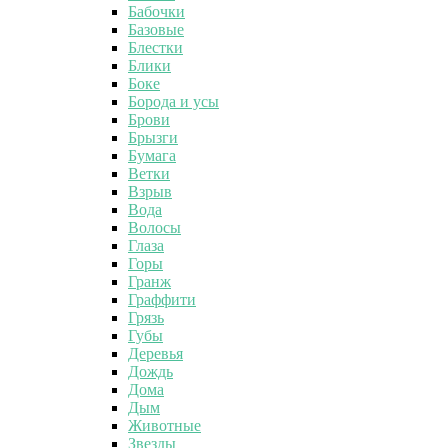
Бабочки
Базовые
Блестки
Блики
Боке
Борода и усы
Брови
Брызги
Бумага
Ветки
Взрыв
Вода
Волосы
Глаза
Горы
Гранж
Граффити
Грязь
Губы
Деревья
Дождь
Дома
Дым
Животные
Звезды