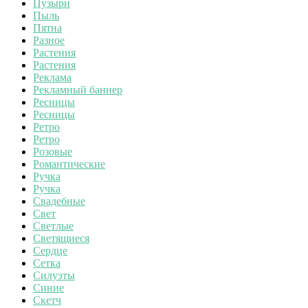
Пузыри
Пыль
Пятна
Разное
Растения
Растения
Реклама
Рекламный баннер
Ресницы
Ресницы
Ретро
Ретро
Розовые
Романтические
Ручка
Ручка
Свадебные
Свет
Светлые
Светящиеся
Сердце
Сетка
Силуэты
Синие
Скетч