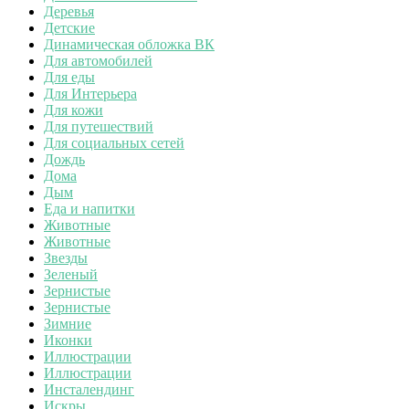
Деревья
Детские
Динамическая обложка ВК
Для автомобилей
Для еды
Для Интерьера
Для кожи
Для путешествий
Для социальных сетей
Дождь
Дома
Дым
Еда и напитки
Животные
Животные
Звезды
Зеленый
Зернистые
Зернистые
Зимние
Иконки
Иллюстрации
Иллюстрации
Инсталендинг
Искры