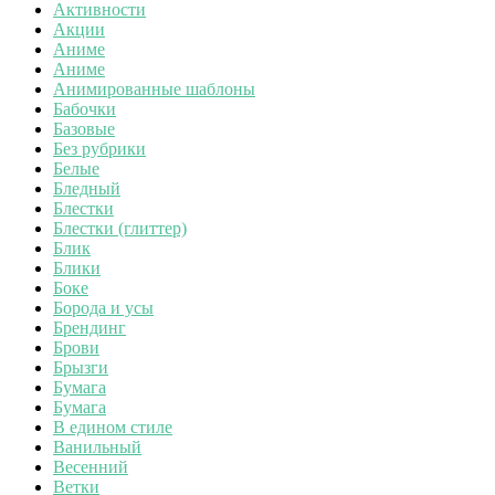
Активности
Акции
Аниме
Аниме
Анимированные шаблоны
Бабочки
Базовые
Без рубрики
Белые
Бледный
Блестки
Блестки (глиттер)
Блик
Блики
Боке
Борода и усы
Брендинг
Брови
Брызги
Бумага
Бумага
В едином стиле
Ванильный
Весенний
Ветки