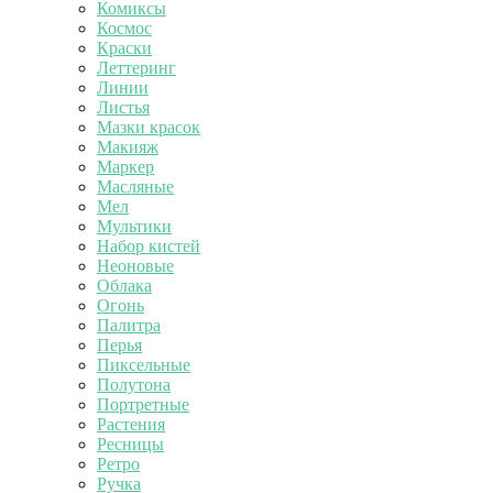
Комиксы
Космос
Краски
Леттеринг
Линии
Листья
Мазки красок
Макияж
Маркер
Масляные
Мел
Мультики
Набор кистей
Неоновые
Облака
Огонь
Палитра
Перья
Пиксельные
Полутона
Портретные
Растения
Ресницы
Ретро
Ручка