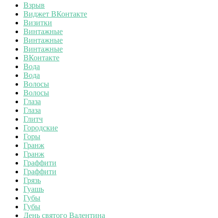
Взрыв
Виджет ВКонтакте
Визитки
Винтажные
Винтажные
Винтажные
ВКонтакте
Вода
Вода
Волосы
Волосы
Глаза
Глаза
Глитч
Городские
Горы
Гранж
Гранж
Граффити
Граффити
Грязь
Гуашь
Губы
Губы
День святого Валентина