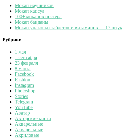
Мокап наушников
Мокап капсул
100+ мокапов постера
Мокап банданы
Мокап упаковки таблеток и витаминов — 17 штук
Рубрики
1 мая
1 сентября
23 февраля
8 марта
Facebook
Fashion
Instagram
Photoshop
Stories
Telegram
YouTube
Аватар
Авторские кисти
Акварельные
Акварельные
Акриловые