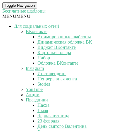
Toggle Navigation
Бесплатные шаблоны
MENU
MENU
Для социальных сетей
ВКонтакте
Анимированные шаблоны
Динамическая обложка ВК
Виджет ВКонтакте
Карточки товара
Набор
Обложка ВКонтакте
Instagram
Инсталендинг
Непрерывная лента
Stories
YouTube
Акции
Праздники
Пасха
1 мая
Черная пятница
23 февраля
День святого Валентина