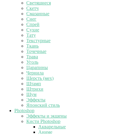
Светящиеся
Скетч
Смазанные
Снег
Спрей
Сухие
Тату
Текстурные
Ткань
Точечные
Трава
Уголь
Царапины
Чернила
Шерсть (мех)
Штамп
Штрихи
Шум
Эффекты
Японский стиль
Photoshop
Эффекты и экшены
Кисти Photoshop
Акварельные
Аниме