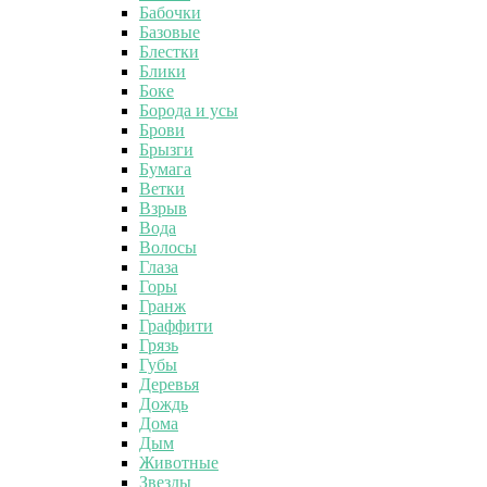
Бабочки
Базовые
Блестки
Блики
Боке
Борода и усы
Брови
Брызги
Бумага
Ветки
Взрыв
Вода
Волосы
Глаза
Горы
Гранж
Граффити
Грязь
Губы
Деревья
Дождь
Дома
Дым
Животные
Звезды