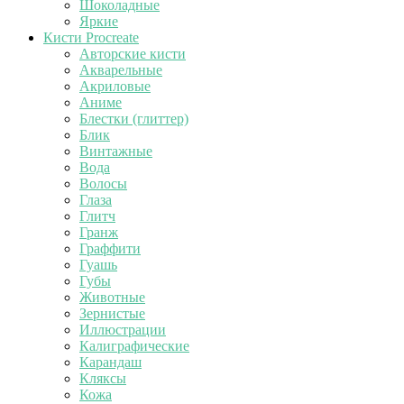
Шоколадные
Яркие
Кисти Procreate
Авторские кисти
Акварельные
Акриловые
Аниме
Блестки (глиттер)
Блик
Винтажные
Вода
Волосы
Глаза
Глитч
Гранж
Граффити
Гуашь
Губы
Животные
Зернистые
Иллюстрации
Калиграфические
Карандаш
Кляксы
Кожа