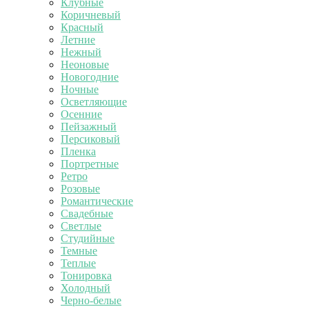
Клубные
Коричневый
Красный
Летние
Нежный
Неоновые
Новогодние
Ночные
Осветляющие
Осенние
Пейзажный
Персиковый
Пленка
Портретные
Ретро
Розовые
Романтические
Свадебные
Светлые
Студийные
Темные
Теплые
Тонировка
Холодный
Черно-белые