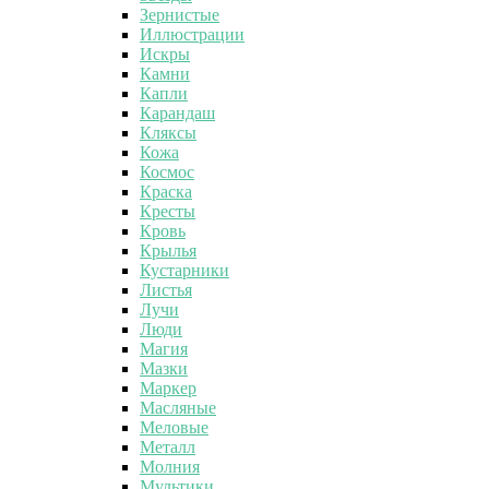
Зернистые
Иллюстрации
Искры
Камни
Капли
Карандаш
Кляксы
Кожа
Космос
Краска
Кресты
Кровь
Крылья
Кустарники
Листья
Лучи
Люди
Магия
Мазки
Маркер
Масляные
Меловые
Металл
Молния
Мультики