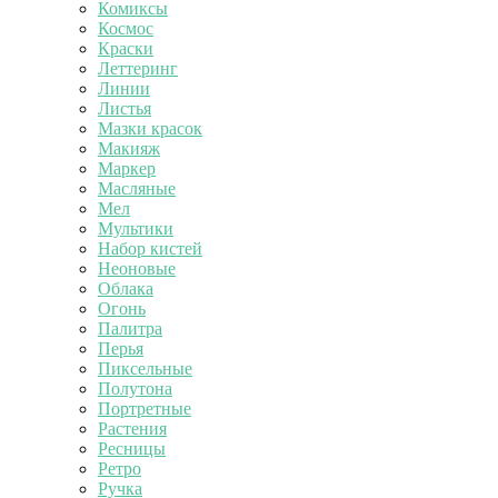
Комиксы
Космос
Краски
Леттеринг
Линии
Листья
Мазки красок
Макияж
Маркер
Масляные
Мел
Мультики
Набор кистей
Неоновые
Облака
Огонь
Палитра
Перья
Пиксельные
Полутона
Портретные
Растения
Ресницы
Ретро
Ручка