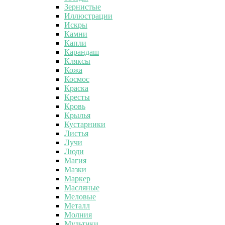
Зернистые
Иллюстрации
Искры
Камни
Капли
Карандаш
Кляксы
Кожа
Космос
Краска
Кресты
Кровь
Крылья
Кустарники
Листья
Лучи
Люди
Магия
Мазки
Маркер
Масляные
Меловые
Металл
Молния
Мультики