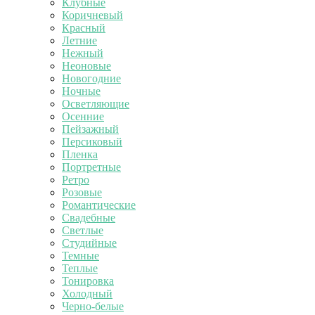
Клубные
Коричневый
Красный
Летние
Нежный
Неоновые
Новогодние
Ночные
Осветляющие
Осенние
Пейзажный
Персиковый
Пленка
Портретные
Ретро
Розовые
Романтические
Свадебные
Светлые
Студийные
Темные
Теплые
Тонировка
Холодный
Черно-белые