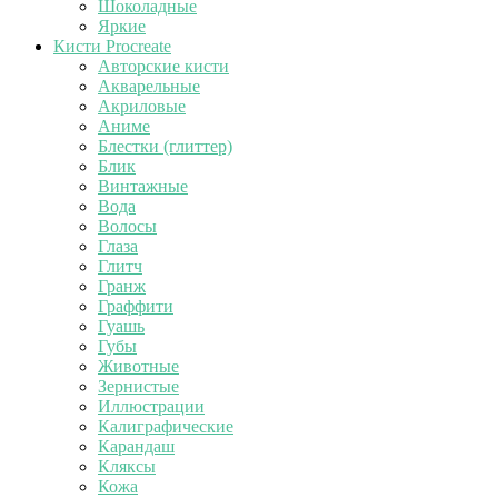
Шоколадные
Яркие
Кисти Procreate
Авторские кисти
Акварельные
Акриловые
Аниме
Блестки (глиттер)
Блик
Винтажные
Вода
Волосы
Глаза
Глитч
Гранж
Граффити
Гуашь
Губы
Животные
Зернистые
Иллюстрации
Калиграфические
Карандаш
Кляксы
Кожа