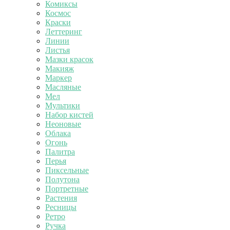
Комиксы
Космос
Краски
Леттеринг
Линии
Листья
Мазки красок
Макияж
Маркер
Масляные
Мел
Мультики
Набор кистей
Неоновые
Облака
Огонь
Палитра
Перья
Пиксельные
Полутона
Портретные
Растения
Ресницы
Ретро
Ручка