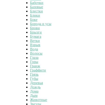
Бабочки
Базовые
Блестки
Блики
Боке
Борода и усы
Брови
Брызги
Бумага
Ветки
Взрыв
Вода
Волосы
Глаза
Горы
Гранж
Граффити
Грязь
Губы
Деревья
Дождь
Дома
Дым
Животные
Звезды