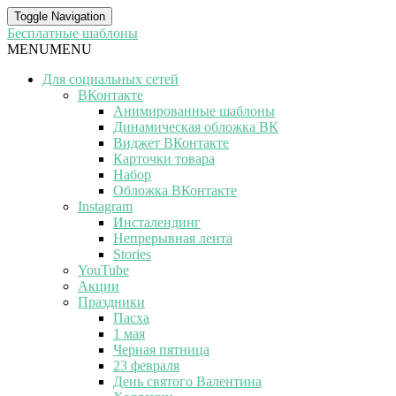
Toggle Navigation
Бесплатные шаблоны
MENU
MENU
Для социальных сетей
ВКонтакте
Анимированные шаблоны
Динамическая обложка ВК
Виджет ВКонтакте
Карточки товара
Набор
Обложка ВКонтакте
Instagram
Инсталендинг
Непрерывная лента
Stories
YouTube
Акции
Праздники
Пасха
1 мая
Черная пятница
23 февраля
День святого Валентина