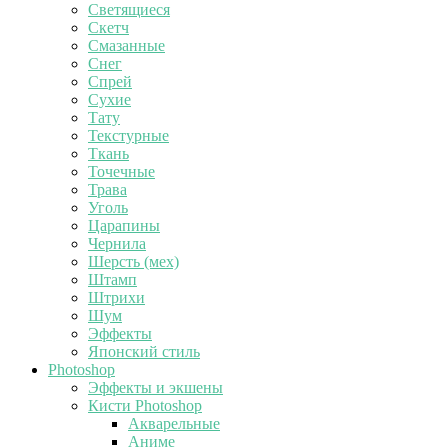
Светящиеся
Скетч
Смазанные
Снег
Спрей
Сухие
Тату
Текстурные
Ткань
Точечные
Трава
Уголь
Царапины
Чернила
Шерсть (мех)
Штамп
Штрихи
Шум
Эффекты
Японский стиль
Photoshop
Эффекты и экшены
Кисти Photoshop
Акварельные
Аниме