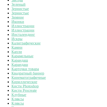
Звезды
Зеленый
Зернистые
Зернистые
Зимние
Иконки
Иллюстрации
Иллюстрации
Инсталендинг
Искры
Калиграфические
Камни
Капли
Карамельные
Карандаш
Карандаш
Карточки товара
Квадратный баннер
Кинематографичные
Кириллические
Кисти Photoshop
Кисти Procreate
Клубные
Кляксы
Кляксы