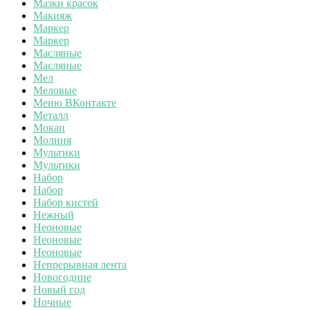
Мазки красок
Макияж
Маркер
Маркер
Масляные
Масляные
Мел
Меловые
Меню ВКонтакте
Металл
Мокап
Молния
Мультики
Мультики
Набор
Набор
Набор кистей
Нежный
Неоновые
Неоновые
Неоновые
Непрерывная лента
Новогодние
Новый год
Ночные