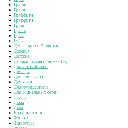
Гранж
Гранж
Граффити
Граффити
Грязь
Гуашь
Губы
Губы
День святого Валентина
Деревья
Детские
Динамическая обложка ВК
Для автомобилей
Для еды
Для Интерьера
Для кожи
Для путешествий
Для социальных сетей
Дождь
Дома
Дым
Еда и напитки
Животные
Животные