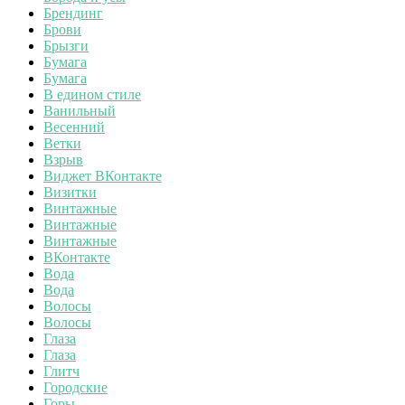
Брендинг
Брови
Брызги
Бумага
Бумага
В едином стиле
Ванильный
Весенний
Ветки
Взрыв
Виджет ВКонтакте
Визитки
Винтажные
Винтажные
Винтажные
ВКонтакте
Вода
Вода
Волосы
Волосы
Глаза
Глаза
Глитч
Городские
Горы