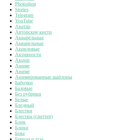
Photoshop
Stories
Telegram
YouTube
Аватар
Авторские кисти
Акварельные
Акварельные
Акриловые
Активности
Акции
Аниме
Аниме
Анимированные шаблоны
Бабочки
Базовые
Без рубрики
Белые
Бледный
Блестки
Блестки (глиттер)
Блик
Блики
Боке
Борода и усы