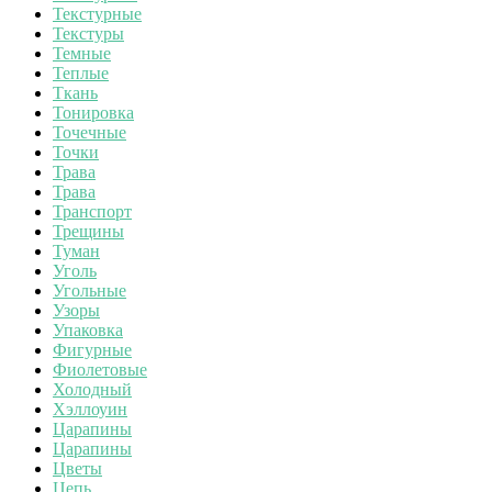
Текстурные
Текстуры
Темные
Теплые
Ткань
Тонировка
Точечные
Точки
Трава
Трава
Транспорт
Трещины
Туман
Уголь
Угольные
Узоры
Упаковка
Фигурные
Фиолетовые
Холодный
Хэллоуин
Царапины
Царапины
Цветы
Цепь