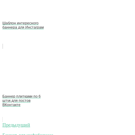
Шаблон интересного
баннера для Инстаграм
Баннер плитками по 6
штук для постов
ВКонтакте
Навигация
Предыдущий
по