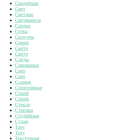
Свадебные
Свет
Светлые
Светящиеся
Сердце
Сетка
Силуэты
Синие
Скетч
Скетч
Следы
Смазанные
Снег
Снег
Солнце
Спортивные
Спрей
Спрей
Стекло
Стрелки
Студийные
Сухие
Тату
Тату
Текстурная