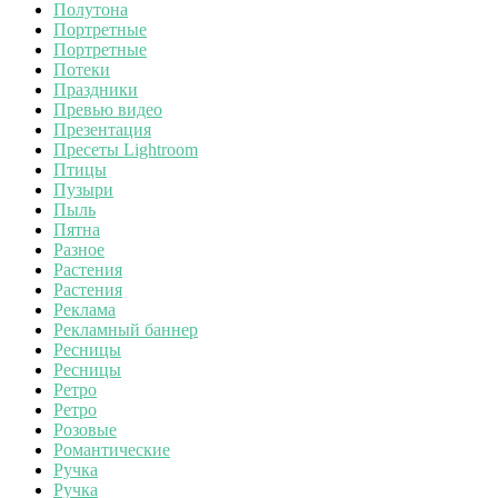
Полутона
Портретные
Портретные
Потеки
Праздники
Превью видео
Презентация
Пресеты Lightroom
Птицы
Пузыри
Пыль
Пятна
Разное
Растения
Растения
Реклама
Рекламный баннер
Ресницы
Ресницы
Ретро
Ретро
Розовые
Романтические
Ручка
Ручка