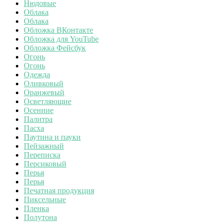
Нюдовые
Облака
Облака
Обложка ВКонтакте
Обложка для YouTube
Обложка Фейсбук
Огонь
Огонь
Одежда
Оливковый
Оранжевый
Осветляющие
Осенние
Палитра
Пасха
Паутина и пауки
Пейзажный
Переписка
Персиковый
Перья
Перья
Печатная продукция
Пиксельные
Пленка
Полутона