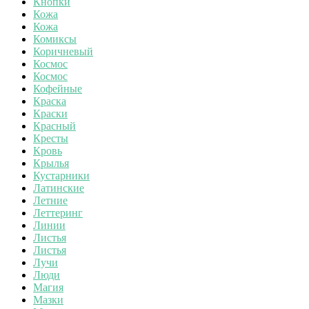
Кнопки
Кожа
Кожа
Комиксы
Коричневый
Космос
Космос
Кофейные
Краска
Краски
Красный
Кресты
Кровь
Крылья
Кустарники
Латинские
Летние
Леттеринг
Линии
Листья
Листья
Лучи
Люди
Магия
Мазки