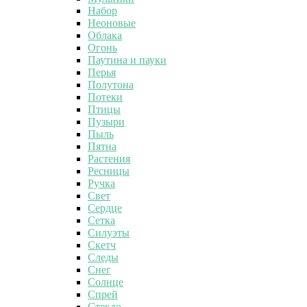
Набор
Неоновые
Облака
Огонь
Паутина и пауки
Перья
Полутона
Потеки
Птицы
Пузыри
Пыль
Пятна
Растения
Ресницы
Ручка
Свет
Сердце
Сетка
Силуэты
Скетч
Следы
Снег
Солнце
Спрей
Стекло