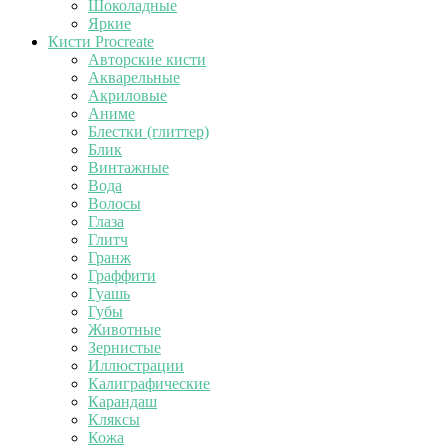
Шоколадные
Яркие
Кисти Procreate
Авторские кисти
Акварельные
Акриловые
Аниме
Блестки (глиттер)
Блик
Винтажные
Вода
Волосы
Глаза
Глитч
Гранж
Граффити
Гуашь
Губы
Животные
Зернистые
Иллюстрации
Калиграфические
Карандаш
Кляксы
Кожа