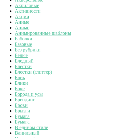
Акриловые
Активности
Акции
Аниме
Аниме
Анимированные шаблоны
Бабочки
Базовые
Без рубрики
Белые
Бледный
Блестки
Блестки (глиттер)
Блик
Блики
Боке
Борода и усы
Брендинг
Брови
Брызги
Бумага
Бумага
В едином стиле
Ванильный