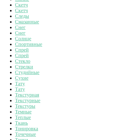
Скетч
Скетч
Следы
Смазанные
Снег
Снег
Солнце
Спортивные
Спрей
Спрей
Стекло
Стрелки
Студийные
Сухие
Тату
Тату
Текстурная
Текстурные
Текстуры
Темные
Теплые
Ткань
Тонировка
Точечные
Точки