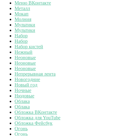
Меню ВКонтакте
Металл
Мокап
Молния
Мультики
Мультики
Набор
Набор
Набор кистей
Нежный
Неоновые
Неоновые
Неоновые
Непрерывная лента
Новогодние
Новый год
Ночные
Нюдовые
Облака
Облака
Обложка ВКонтакте
Обложка для YouTube
Обложка Фейсбук
Огонь
Огонь