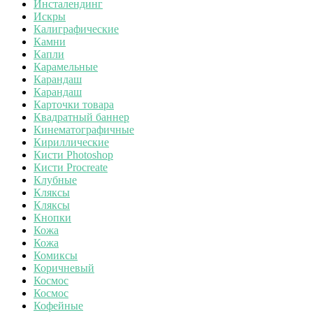
Инсталендинг
Искры
Калиграфические
Камни
Капли
Карамельные
Карандаш
Карандаш
Карточки товара
Квадратный баннер
Кинематографичные
Кириллические
Кисти Photoshop
Кисти Procreate
Клубные
Кляксы
Кляксы
Кнопки
Кожа
Кожа
Комиксы
Коричневый
Космос
Космос
Кофейные