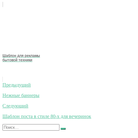
Шаблон для рекламы
бытовой техники
Навигация
Предыдущий
по
Нежные баннеры
записям
Следующий
Шаблон поста в стиле 80-х для вечеринок
Искать:
Найти