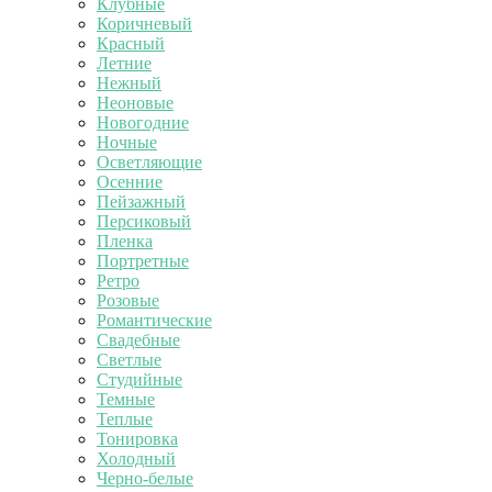
Клубные
Коричневый
Красный
Летние
Нежный
Неоновые
Новогодние
Ночные
Осветляющие
Осенние
Пейзажный
Персиковый
Пленка
Портретные
Ретро
Розовые
Романтические
Свадебные
Светлые
Студийные
Темные
Теплые
Тонировка
Холодный
Черно-белые