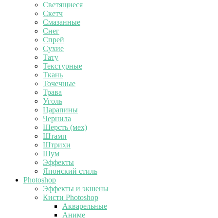
Светящиеся
Скетч
Смазанные
Снег
Спрей
Сухие
Тату
Текстурные
Ткань
Точечные
Трава
Уголь
Царапины
Чернила
Шерсть (мех)
Штамп
Штрихи
Шум
Эффекты
Японский стиль
Photoshop
Эффекты и экшены
Кисти Photoshop
Акварельные
Аниме