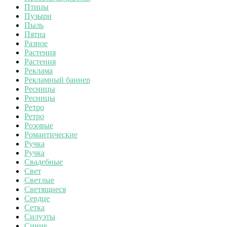
Птицы
Пузыри
Пыль
Пятна
Разное
Растения
Растения
Реклама
Рекламный баннер
Ресницы
Ресницы
Ретро
Ретро
Розовые
Романтические
Ручка
Ручка
Свадебные
Свет
Светлые
Светящиеся
Сердце
Сетка
Силуэты
Синие