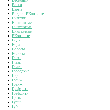
Весенний
Ветки
Взрыв
Виджет ВКонтакте
Визитки
Винтажные
Винтажные
Винтажные
ВКонтакте
Вода
Вода
Волосы
Волосы
Глаза
Глаза
Глитч
Городские
Горы
Гранж
Гранж
Граффити
Граффити
Грязь
Гуашь
Губы