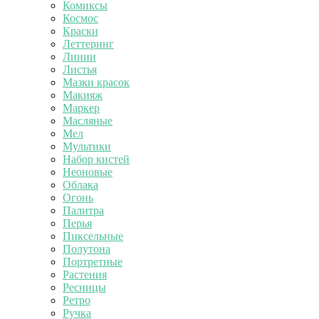
Комиксы
Космос
Краски
Леттеринг
Линии
Листья
Мазки красок
Макияж
Маркер
Масляные
Мел
Мультики
Набор кистей
Неоновые
Облака
Огонь
Палитра
Перья
Пиксельные
Полутона
Портретные
Растения
Ресницы
Ретро
Ручка