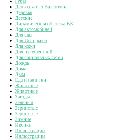
Губы
День святого Валентина
Деревья
Детские
Динамическая обложка ВК
Для автомобилей
Для еды
Для Интерьера
Для кожи
Для путешествий
Для социальных сетей
Дождь
Дома
Дым
Еда и напитки
Животные
Животные
Звезды
Зеленый
Зернистые
Зернистые
Зимние
Иконки
Иллюстрации
Иллюстрации