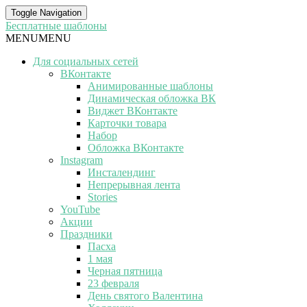
Toggle Navigation
Бесплатные шаблоны
MENU
MENU
Для социальных сетей
ВКонтакте
Анимированные шаблоны
Динамическая обложка ВК
Виджет ВКонтакте
Карточки товара
Набор
Обложка ВКонтакте
Instagram
Инсталендинг
Непрерывная лента
Stories
YouTube
Акции
Праздники
Пасха
1 мая
Черная пятница
23 февраля
День святого Валентина