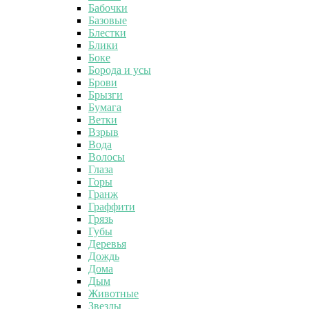
Бабочки
Базовые
Блестки
Блики
Боке
Борода и усы
Брови
Брызги
Бумага
Ветки
Взрыв
Вода
Волосы
Глаза
Горы
Гранж
Граффити
Грязь
Губы
Деревья
Дождь
Дома
Дым
Животные
Звезды