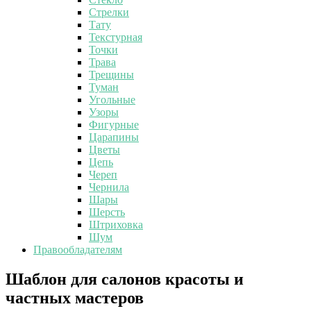
Стрелки
Тату
Текстурная
Точки
Трава
Трещины
Туман
Угольные
Узоры
Фигурные
Царапины
Цветы
Цепь
Череп
Чернила
Шары
Шерсть
Штриховка
Шум
Правообладателям
Шаблон
Шаблон для салонов красоты и
для
частных мастеров
салонов