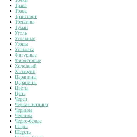
Трава
Трава
Транспорт
Трещины
Туман
Уголь
Угольные
Узоры
Упаковка
Фигурные
Фиолетовые
Холодный
Хэллоуин
Царапины
Царапины
Цветы
Цепь
Череп
Черная пятница
Чернила
Чернила
Черно-белые
Шары
Шерсть