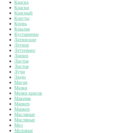
Краска
Краски
Красный
Кресты
Кровь
Крылья
Кустарники
Латинские
Летние
Леттеринг
Линии
Листья
Листья
Лучи
Люди
Магия
Мазки
Мазки красок
Макияж
Маркер
Маркер
Масляные
Масляные
Мел
Меловые