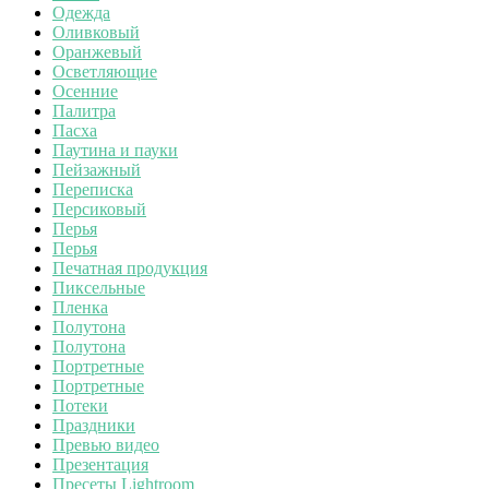
Одежда
Оливковый
Оранжевый
Осветляющие
Осенние
Палитра
Пасха
Паутина и пауки
Пейзажный
Переписка
Персиковый
Перья
Перья
Печатная продукция
Пиксельные
Пленка
Полутона
Полутона
Портретные
Портретные
Потеки
Праздники
Превью видео
Презентация
Пресеты Lightroom