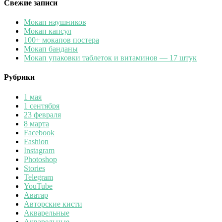
Свежие записи
Мокап наушников
Мокап капсул
100+ мокапов постера
Мокап банданы
Мокап упаковки таблеток и витаминов — 17 штук
Рубрики
1 мая
1 сентября
23 февраля
8 марта
Facebook
Fashion
Instagram
Photoshop
Stories
Telegram
YouTube
Аватар
Авторские кисти
Акварельные
Акварельные