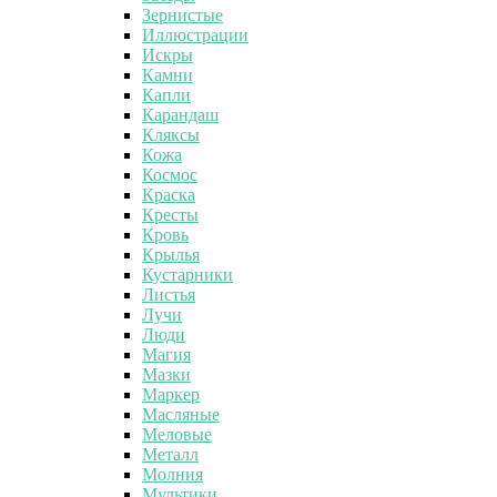
Зернистые
Иллюстрации
Искры
Камни
Капли
Карандаш
Кляксы
Кожа
Космос
Краска
Кресты
Кровь
Крылья
Кустарники
Листья
Лучи
Люди
Магия
Мазки
Маркер
Масляные
Меловые
Металл
Молния
Мультики