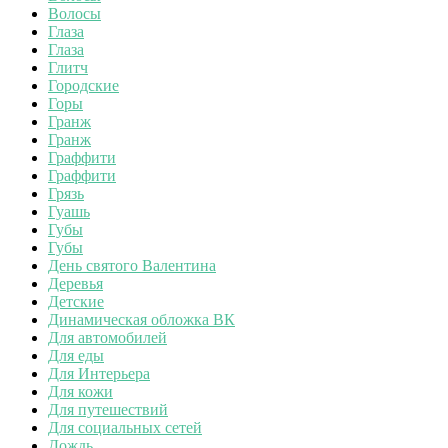
Волосы
Глаза
Глаза
Глитч
Городские
Горы
Гранж
Гранж
Граффити
Граффити
Грязь
Гуашь
Губы
Губы
День святого Валентина
Деревья
Детские
Динамическая обложка ВК
Для автомобилей
Для еды
Для Интерьера
Для кожи
Для путешествий
Для социальных сетей
Дождь