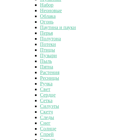
Набор
Неоновые
Облака
Огонь
Паутина и пауки
Перья
Полутона
Потеки
Птицы
Пузыри
Пыль
Пятна
Растения
Ресницы
Ручка
Свет
Сердце
Сетка
Силуэты
Скетч
Следы
Снег
Солнце
Спрей
Стекло