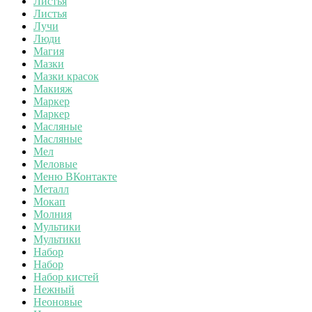
Листья
Листья
Лучи
Люди
Магия
Мазки
Мазки красок
Макияж
Маркер
Маркер
Масляные
Масляные
Мел
Меловые
Меню ВКонтакте
Металл
Мокап
Молния
Мультики
Мультики
Набор
Набор
Набор кистей
Нежный
Неоновые