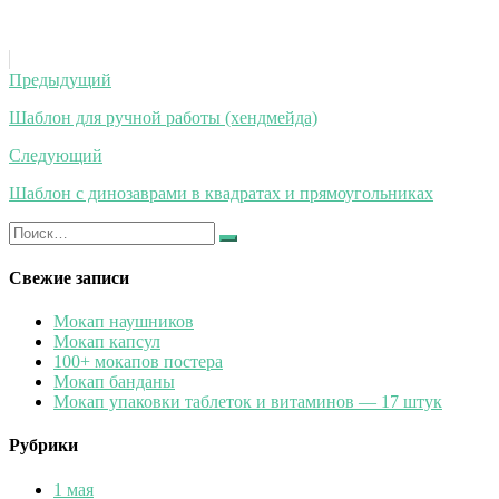
Навигация
Предыдущий
по
Шаблон для ручной работы (хендмейда)
записям
Следующий
Шаблон с динозаврами в квадратах и прямоугольниках
Искать:
Найти
Свежие записи
Мокап наушников
Мокап капсул
100+ мокапов постера
Мокап банданы
Мокап упаковки таблеток и витаминов — 17 штук
Рубрики
1 мая