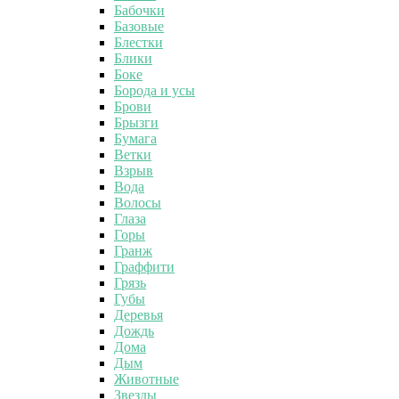
Бабочки
Базовые
Блестки
Блики
Боке
Борода и усы
Брови
Брызги
Бумага
Ветки
Взрыв
Вода
Волосы
Глаза
Горы
Гранж
Граффити
Грязь
Губы
Деревья
Дождь
Дома
Дым
Животные
Звезды