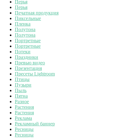
Перья
Перья
Печатная продукция
Пиксельные
Пленка
Полутона
Полутона
Портретные
Портретные
Потеки
Праздники
Превью видео
Презентация
Пресеты Lightroom
Птицы
Пузыри
Пыль
Пятна
Разное
Растения
Растения
Реклама
Рекламный баннер
Ресницы
Ресницы