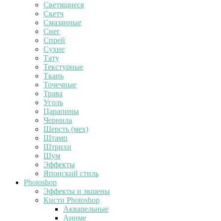
Светящиеся
Скетч
Смазанные
Снег
Спрей
Сухие
Тату
Текстурные
Ткань
Точечные
Трава
Уголь
Царапины
Чернила
Шерсть (мех)
Штамп
Штрихи
Шум
Эффекты
Японский стиль
Photoshop
Эффекты и экшены
Кисти Photoshop
Акварельные
Аниме