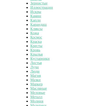
Зернистые
Иллюстрации
Искры
Камни
Капли
Карандаш
Кляксы
Кожа
Космос
Краска
Кресты
Кровь
Крылья
Кустарники
Листья
Лучи
Люди
Магия
Мазки
Маркер
Масляные
Меловые
Металл
Молния
Мультики