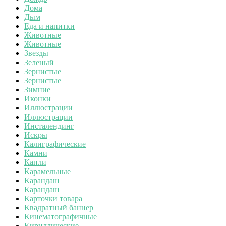
Дома
Дым
Еда и напитки
Животные
Животные
Звезды
Зеленый
Зернистые
Зернистые
Зимние
Иконки
Иллюстрации
Иллюстрации
Инсталендинг
Искры
Калиграфические
Камни
Капли
Карамельные
Карандаш
Карандаш
Карточки товара
Квадратный баннер
Кинематографичные
Кириллические