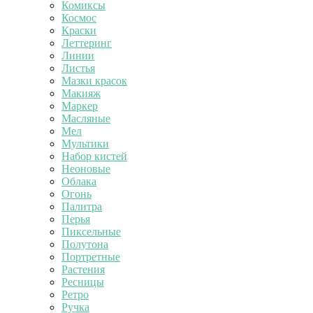
Комиксы
Космос
Краски
Леттеринг
Линии
Листья
Мазки красок
Макияж
Маркер
Масляные
Мел
Мультики
Набор кистей
Неоновые
Облака
Огонь
Палитра
Перья
Пиксельные
Полутона
Портретные
Растения
Ресницы
Ретро
Ручка