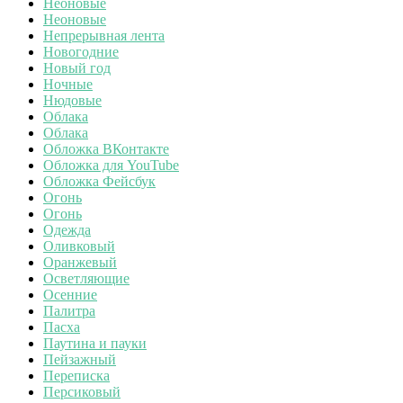
Неоновые
Неоновые
Непрерывная лента
Новогодние
Новый год
Ночные
Нюдовые
Облака
Облака
Обложка ВКонтакте
Обложка для YouTube
Обложка Фейсбук
Огонь
Огонь
Одежда
Оливковый
Оранжевый
Осветляющие
Осенние
Палитра
Пасха
Паутина и пауки
Пейзажный
Переписка
Персиковый