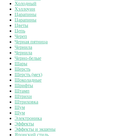
Холодный
Хэллоуин
Царапины
Царапины
Цветы
Цепь
Череп
Черная пятница
Чернила
Чернила
Черно-белые
Шары
Шерсть
Шерсть (мех)
Шоколадные
Шрифты
Штамп
Штрихи
Штриховка
Шум
Шум
Электроника
Эффекты
Эффекты и экшены
Японский стиль