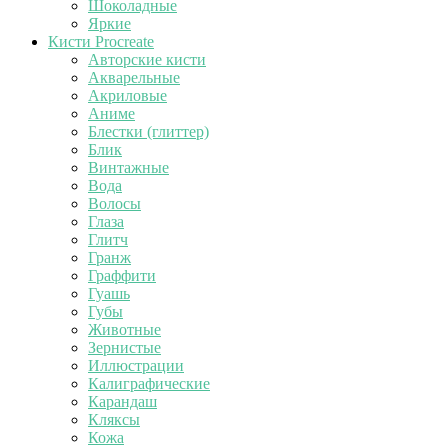
Шоколадные
Яркие
Кисти Procreate
Авторские кисти
Акварельные
Акриловые
Аниме
Блестки (глиттер)
Блик
Винтажные
Вода
Волосы
Глаза
Глитч
Гранж
Граффити
Гуашь
Губы
Животные
Зернистые
Иллюстрации
Калиграфические
Карандаш
Кляксы
Кожа