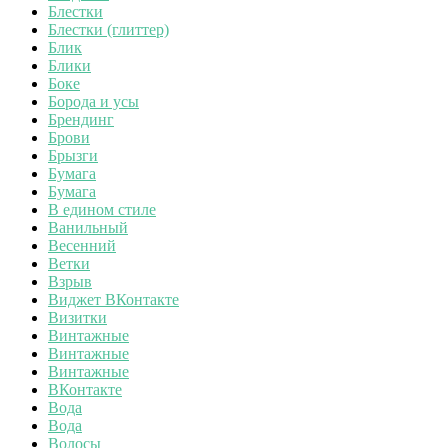
Блестки
Блестки (глиттер)
Блик
Блики
Боке
Борода и усы
Брендинг
Брови
Брызги
Бумага
Бумага
В едином стиле
Ванильный
Весенний
Ветки
Взрыв
Виджет ВКонтакте
Визитки
Винтажные
Винтажные
Винтажные
ВКонтакте
Вода
Вода
Волосы