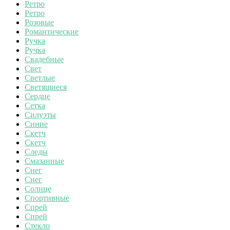
Ретро
Ретро
Розовые
Романтические
Ручка
Ручка
Свадебные
Свет
Светлые
Светящиеся
Сердце
Сетка
Силуэты
Синие
Скетч
Скетч
Следы
Смазанные
Снег
Снег
Солнце
Спортивные
Спрей
Спрей
Стекло