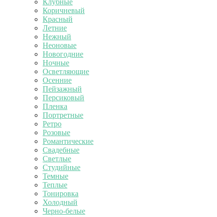
Клубные
Коричневый
Красный
Летние
Нежный
Неоновые
Новогодние
Ночные
Осветляющие
Осенние
Пейзажный
Персиковый
Пленка
Портретные
Ретро
Розовые
Романтические
Свадебные
Светлые
Студийные
Темные
Теплые
Тонировка
Холодный
Черно-белые