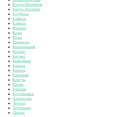
Кисти Photoshop
Кисти Procreate
Клубные
Кляксы
Кляксы
Кнопки
Кожа
Кожа
Комиксы
Коричневый
Космос
Космос
Кофейные
Краска
Краски
Красный
Кресты
Кровь
Крылья
Кустарники
Латинские
Летние
Леттеринг
Линии