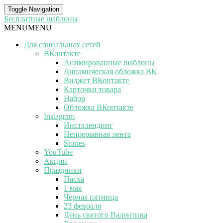
Toggle Navigation
Бесплатные шаблоны
MENU
MENU
Для социальных сетей
ВКонтакте
Анимированные шаблоны
Динамическая обложка ВК
Виджет ВКонтакте
Карточки товара
Набор
Обложка ВКонтакте
Instagram
Инсталендинг
Непрерывная лента
Stories
YouTube
Акции
Праздники
Пасха
1 мая
Черная пятница
23 февраля
День святого Валентина