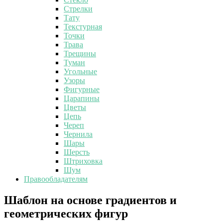
Стрелки
Тату
Текстурная
Точки
Трава
Трещины
Туман
Угольные
Узоры
Фигурные
Царапины
Цветы
Цепь
Череп
Чернила
Шары
Шерсть
Штриховка
Шум
Правообладателям
Шаблон
Шаблон на основе градиентов и
на
геометрических фигур
основе