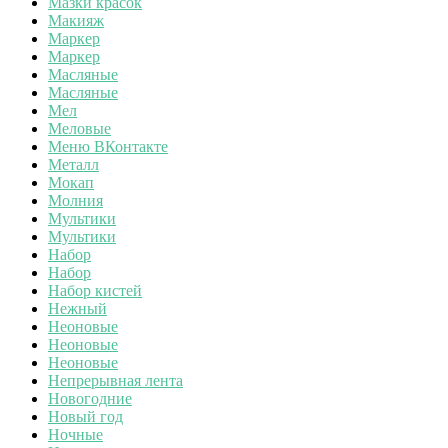
Мазки красок
Макияж
Маркер
Маркер
Масляные
Масляные
Мел
Меловые
Меню ВКонтакте
Металл
Мокап
Молния
Мультики
Мультики
Набор
Набор
Набор кистей
Нежный
Неоновые
Неоновые
Неоновые
Непрерывная лента
Новогодние
Новый год
Ночные