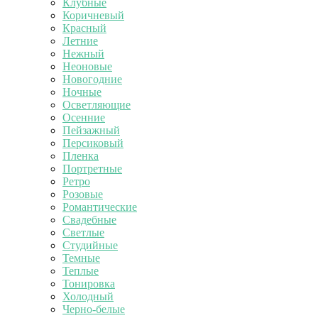
Клубные
Коричневый
Красный
Летние
Нежный
Неоновые
Новогодние
Ночные
Осветляющие
Осенние
Пейзажный
Персиковый
Пленка
Портретные
Ретро
Розовые
Романтические
Свадебные
Светлые
Студийные
Темные
Теплые
Тонировка
Холодный
Черно-белые