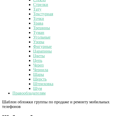
Стрелки
Тату
Текстурная
Точки
Трава
Трещины
Туман
Угольные
Узоры
Фигурные
Царапины
Цветы
Цепь
Череп
Чернила
Шары
Шерсть
Штриховка
Шум
Правообладателям
Шаблон обложки группы по продаже и ремонту мобильных
телефонов