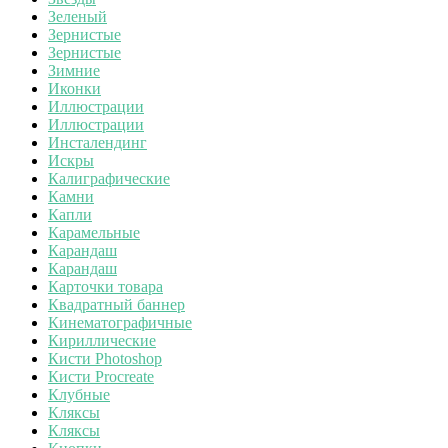
Зеленый
Зернистые
Зернистые
Зимние
Иконки
Иллюстрации
Иллюстрации
Инсталендинг
Искры
Калиграфические
Камни
Капли
Карамельные
Карандаш
Карандаш
Карточки товара
Квадратный баннер
Кинематографичные
Кириллические
Кисти Photoshop
Кисти Procreate
Клубные
Кляксы
Кляксы