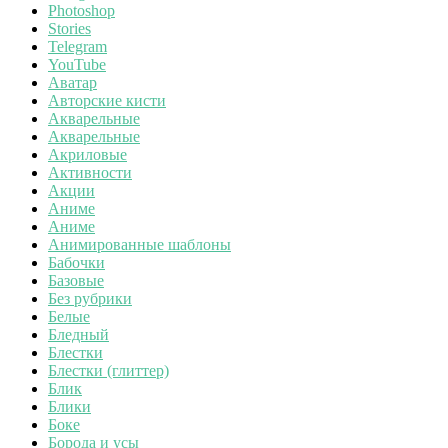
Photoshop
Stories
Telegram
YouTube
Аватар
Авторские кисти
Акварельные
Акварельные
Акриловые
Активности
Акции
Аниме
Аниме
Анимированные шаблоны
Бабочки
Базовые
Без рубрики
Белые
Бледный
Блестки
Блестки (глиттер)
Блик
Блики
Боке
Борода и усы