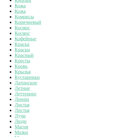
Кнопки
Кожа
Кожа
Комиксы
Коричневый
Космос
Космос
Кофейные
Краска
Краски
Красный
Кресты
Кровь
Крылья
Кустарники
Латинские
Летние
Леттеринг
Линии
Листья
Листья
Лучи
Люди
Магия
Мазки