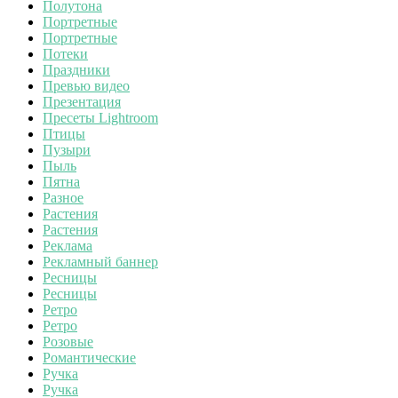
Полутона
Портретные
Портретные
Потеки
Праздники
Превью видео
Презентация
Пресеты Lightroom
Птицы
Пузыри
Пыль
Пятна
Разное
Растения
Растения
Реклама
Рекламный баннер
Ресницы
Ресницы
Ретро
Ретро
Розовые
Романтические
Ручка
Ручка