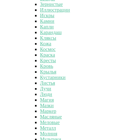
Зернистые
Иллюстрации
Искры
Камни
Капли
Карандаш
Кляксы
Кожа
Космос
Краска
Кресты
Кровь
Крылья
Кустарники
Листья
Лучи
Люди
Магия
Мазки
Маркер
Масляные
Меловые
Металл
Молния
Мультики