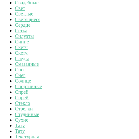
Свадебные
Свет
Светлые
Светящиеся
Сердце
Сетка
Силуэты
Синие
Скетч
Скетч
Следы
Смазанные
Снег
Снег
Солнце
Спортивные
Спрей
Спрей
Стекло
Стрелки
Студийные
Сухие
Тату
Тату
Текстурная