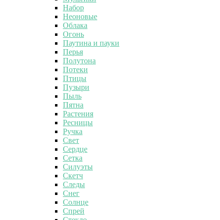
Набор
Неоновые
Облака
Огонь
Паутина и пауки
Перья
Полутона
Потеки
Птицы
Пузыри
Пыль
Пятна
Растения
Ресницы
Ручка
Свет
Сердце
Сетка
Силуэты
Скетч
Следы
Снег
Солнце
Спрей
Стекло