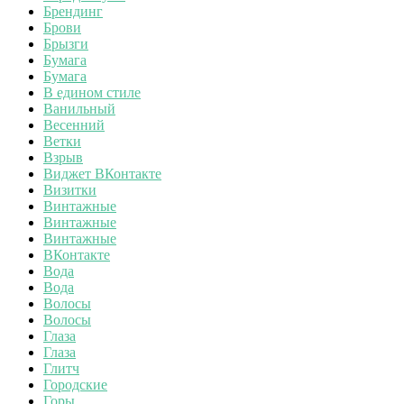
Брендинг
Брови
Брызги
Бумага
Бумага
В едином стиле
Ванильный
Весенний
Ветки
Взрыв
Виджет ВКонтакте
Визитки
Винтажные
Винтажные
Винтажные
ВКонтакте
Вода
Вода
Волосы
Волосы
Глаза
Глаза
Глитч
Городские
Горы