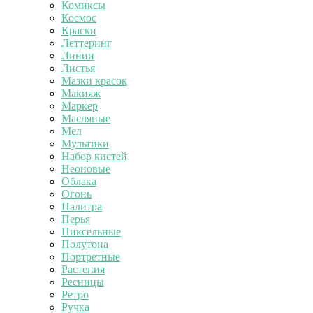
Комиксы
Космос
Краски
Леттеринг
Линии
Листья
Мазки красок
Макияж
Маркер
Масляные
Мел
Мультики
Набор кистей
Неоновые
Облака
Огонь
Палитра
Перья
Пиксельные
Полутона
Портретные
Растения
Ресницы
Ретро
Ручка