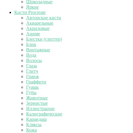
Шоколадные
Яркие
Кисти Procreate
Авторские кисти
Акварельные
Акриловые
Аниме
Блестки (глиттер)
Блик
Винтажные
Вода
Волосы
Глаза
Глитч
Гранж
Граффити
Гуашь
Губы
Животные
Зернистые
Иллюстрации
Калиграфические
Карандаш
Кляксы
Кожа