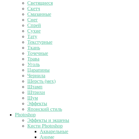
Светящиеся
Скетч
Смазанные
Снег
Спрей
Сухие
Тату
Текстурные
Ткань
Точечные
Трава
Уголь
Царапины
Чернила
Шерсть (мех)
Штамп
Штрихи
Шум
Эффекты
Японский стиль
Photoshop
Эффекты и экшены
Кисти Photoshop
Акварельные
Аниме