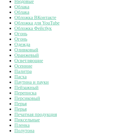
Нюдовые
Облака
Облака
Обложка ВКонтакте
Обложка для YouTube
Обложка Фейсбук
Огонь
Огонь
Одежда
Оливковый
Оранжевый
Осветляющие
Осенние
Палитра
Пасха
Паутина и пауки
Пейзажный
Переписка
Персиковый
Перья
Перья
Печатная продукция
Пиксельные
Пленка
Полутона