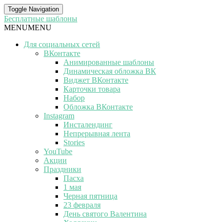
Toggle Navigation
Бесплатные шаблоны
MENU
MENU
Для социальных сетей
ВКонтакте
Анимированные шаблоны
Динамическая обложка ВК
Виджет ВКонтакте
Карточки товара
Набор
Обложка ВКонтакте
Instagram
Инсталендинг
Непрерывная лента
Stories
YouTube
Акции
Праздники
Пасха
1 мая
Черная пятница
23 февраля
День святого Валентина