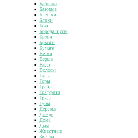
Бабочки
Базовые
Блестки
Блики
Боке
Борода и усы
Брови
Брызги
Бумага
Ветки
Взрыв
Вода
Волосы
Глаза
Горы
Гранж
Граффити
Грязь
Губы
Деревья
Дождь
Дома
Дым
Животные
Звезды