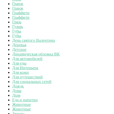
Гранж
Гранж
Граффити
Граффити
Грязь
Гуашь
Губы
Губы
День святого Валентина
Деревья
Детские
Динамическая обложка ВК
Для автомобилей
Для еды
Для Интерьера
Для кожи
Для путешествий
Для социальных сетей
Дождь
Дома
Дым
Еда и напитки
Животные
Животные
Звезды