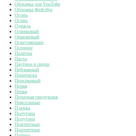
Обложка для YouTube
Обложка Фейсбук
Огонь
Огонь
Одежда
Оливковый
Оранжевый
Осветляющие
Осенние
Палитра
Пасха
Паутина и пауки
Пейзажный
Переписка
Персиковый
Перья
Перья
Печатная продукция
Пиксельные
Пленка
Полутона
Полутона
Портретные
Портретные
Потеки