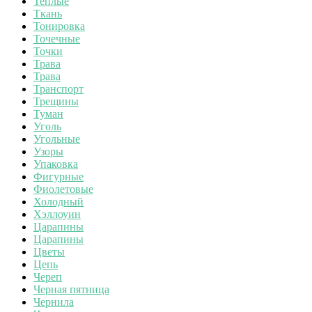
Теплые
Ткань
Тонировка
Точечные
Точки
Трава
Трава
Транспорт
Трещины
Туман
Уголь
Угольные
Узоры
Упаковка
Фигурные
Фиолетовые
Холодный
Хэллоуин
Царапины
Царапины
Цветы
Цепь
Череп
Черная пятница
Чернила