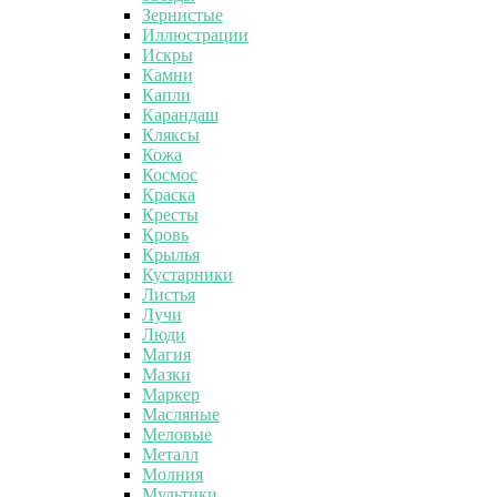
Зернистые
Иллюстрации
Искры
Камни
Капли
Карандаш
Кляксы
Кожа
Космос
Краска
Кресты
Кровь
Крылья
Кустарники
Листья
Лучи
Люди
Магия
Мазки
Маркер
Масляные
Меловые
Металл
Молния
Мультики