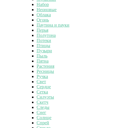
Набор
Неоновые
Облака
Огонь
Паутина и пауки
Перья
Полутона
Потеки
Птицы
Пузыри
Пыль
Пятна
Растения
Ресницы
Ручка
Свет
Сердце
Сетка
Силуэты
Скетч
Следы
Снег
Солнце
Спрей
Стекло