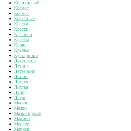
Коричневый
Космос
Космос
Кофейные
Краска
Краски
Красный
Кресты
Кровь
Крылья
Кустарники
Латинские
Летние
Леттеринг
Линии
Листья
Листья
Лучи
Люди
Магия
Мазки
Мазки красок
Макияж
Маркер
Маркер