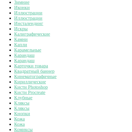
Зимние
Иконки
Иллюстрации
Иллюстрации
Инсталендинг
Искры
Калиграфические
Камни
Капли
Карамельные
Карандаш
Карандаш
Карточки товара
Квадратный баннер
Кинематографичные
Кириллические
Кисти Photoshop
Кисти Procreate
Клубные
Кляксы
Кляксы
Кнопки
Кожа
Кожа
Комиксы