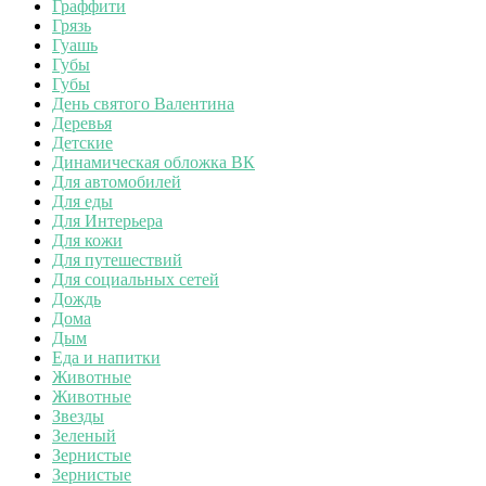
Граффити
Грязь
Гуашь
Губы
Губы
День святого Валентина
Деревья
Детские
Динамическая обложка ВК
Для автомобилей
Для еды
Для Интерьера
Для кожи
Для путешествий
Для социальных сетей
Дождь
Дома
Дым
Еда и напитки
Животные
Животные
Звезды
Зеленый
Зернистые
Зернистые