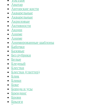
YouTube
Аватар
Авторские кисти
Акварельные
Акварельные
Акриловые
Активности
Акции
Аниме
Аниме
Анимированные шаблоны
Бабочки
Базовые
Без рубрики
Белые
Бледный
Блестки
Блестки (глиттер)
Блик
Блики
Боке
Борода и усы
Брендинг
Брови
Брызги