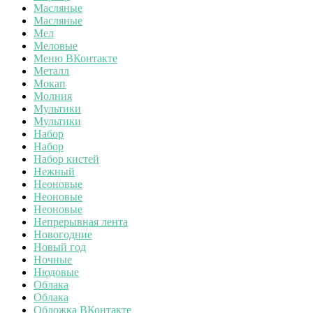
Масляные
Масляные
Мел
Меловые
Меню ВКонтакте
Металл
Мокап
Молния
Мультики
Мультики
Набор
Набор
Набор кистей
Нежный
Неоновые
Неоновые
Неоновые
Непрерывная лента
Новогодние
Новый год
Ночные
Нюдовые
Облака
Облака
Обложка ВКонтакте