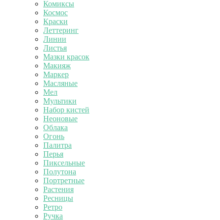
Комиксы
Космос
Краски
Леттеринг
Линии
Листья
Мазки красок
Макияж
Маркер
Масляные
Мел
Мультики
Набор кистей
Неоновые
Облака
Огонь
Палитра
Перья
Пиксельные
Полутона
Портретные
Растения
Ресницы
Ретро
Ручка