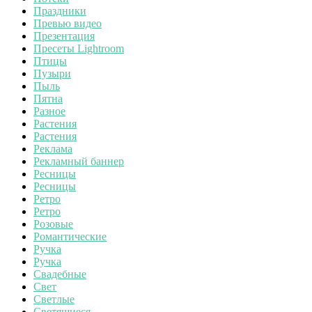
Праздники
Превью видео
Презентация
Пресеты Lightroom
Птицы
Пузыри
Пыль
Пятна
Разное
Растения
Растения
Реклама
Рекламный баннер
Ресницы
Ресницы
Ретро
Ретро
Розовые
Романтические
Ручка
Ручка
Свадебные
Свет
Светлые
Светящиеся