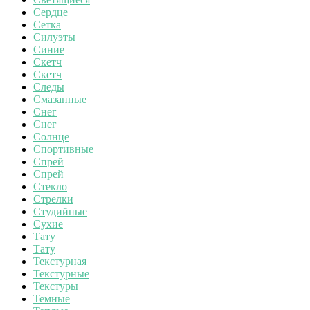
Сердце
Сетка
Силуэты
Синие
Скетч
Скетч
Следы
Смазанные
Снег
Снег
Солнце
Спортивные
Спрей
Спрей
Стекло
Стрелки
Студийные
Сухие
Тату
Тату
Текстурная
Текстурные
Текстуры
Темные