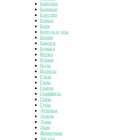
Бабочки
Базовые
Блестки
Блики
Боке
Борода и усы
Брови
Брызги
Бумага
Ветки
Взрыв
Вода
Волосы
Глаза
Горы
Гранж
Граффити
Грязь
Губы
Деревья
Дождь
Дома
Дым
Животные
Звезды