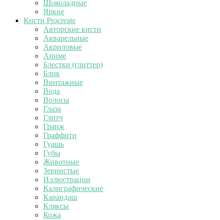
Шоколадные
Яркие
Кисти Procreate
Авторские кисти
Акварельные
Акриловые
Аниме
Блестки (глиттер)
Блик
Винтажные
Вода
Волосы
Глаза
Глитч
Гранж
Граффити
Гуашь
Губы
Животные
Зернистые
Иллюстрации
Калиграфические
Карандаш
Кляксы
Кожа