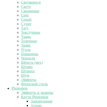
Светящиеся
Скетч
Смазанные
Снег
Спрей
Сухие
Тату
Текстурные
Ткань
Точечные
Трава
Уголь
Царапины
Чернила
Шерсть (мех)
Штамп
Штрихи
Шум
Эффекты
Японский стиль
Photoshop
Эффекты и экшены
Кисти Photoshop
Акварельные
Аниме