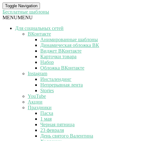
Toggle Navigation
Бесплатные шаблоны
MENU
MENU
Для социальных сетей
ВКонтакте
Анимированные шаблоны
Динамическая обложка ВК
Виджет ВКонтакте
Карточки товара
Набор
Обложка ВКонтакте
Instagram
Инсталендинг
Непрерывная лента
Stories
YouTube
Акции
Праздники
Пасха
1 мая
Черная пятница
23 февраля
День святого Валентина