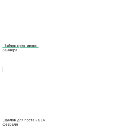
Шаблон креативного
баннера
Шаблон для поста на 14
февраля