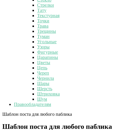
Стрелки
Тату
Текстурная
Точки
Трава
Трещины
Туман
Угольные
Узоры
Фигурные
Царапины
Цветы
Цепь
Череп
Чернила
Шары
Шерсть
Штриховка
Шум
Правообладателям
Шаблон поста для любого паблика
Шаблон поста для любого паблика