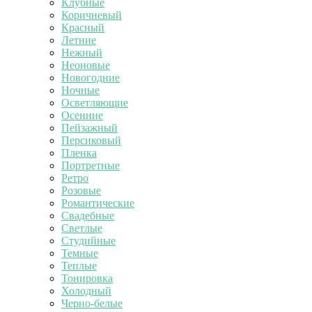
Клубные
Коричневый
Красный
Летние
Нежный
Неоновые
Новогодние
Ночные
Осветляющие
Осенние
Пейзажный
Персиковый
Пленка
Портретные
Ретро
Розовые
Романтические
Свадебные
Светлые
Студийные
Темные
Теплые
Тонировка
Холодный
Черно-белые