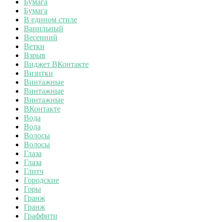
Бумага
Бумага
В едином стиле
Ванильный
Весенний
Ветки
Взрыв
Виджет ВКонтакте
Визитки
Винтажные
Винтажные
Винтажные
ВКонтакте
Вода
Вода
Волосы
Волосы
Глаза
Глаза
Глитч
Городские
Горы
Гранж
Гранж
Граффити