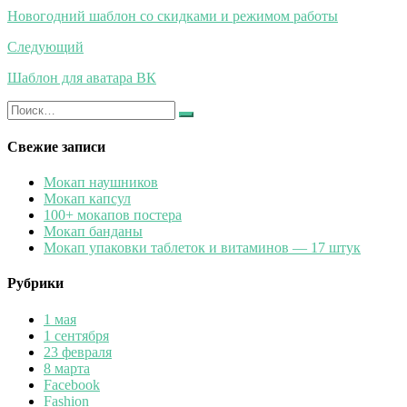
по
Новогодний шаблон со скидками и режимом работы
записям
Следующий
Шаблон для аватара ВК
Искать:
Найти
Свежие записи
Мокап наушников
Мокап капсул
100+ мокапов постера
Мокап банданы
Мокап упаковки таблеток и витаминов — 17 штук
Рубрики
1 мая
1 сентября
23 февраля
8 марта
Facebook
Fashion