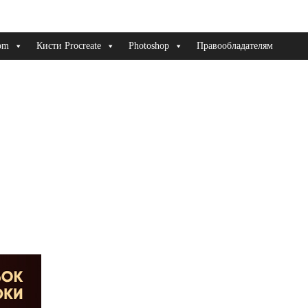
om
Кисти Procreate
Photoshop
Правообладателям