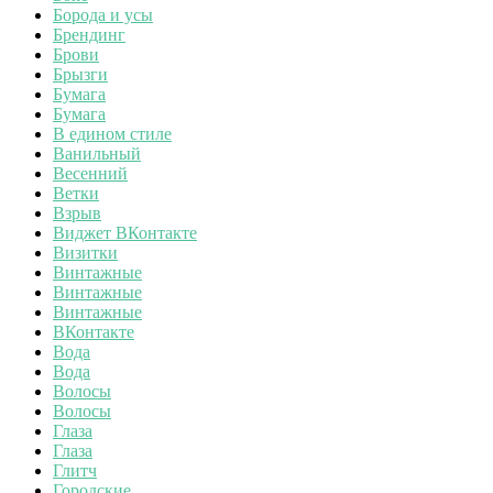
Борода и усы
Брендинг
Брови
Брызги
Бумага
Бумага
В едином стиле
Ванильный
Весенний
Ветки
Взрыв
Виджет ВКонтакте
Визитки
Винтажные
Винтажные
Винтажные
ВКонтакте
Вода
Вода
Волосы
Волосы
Глаза
Глаза
Глитч
Городские