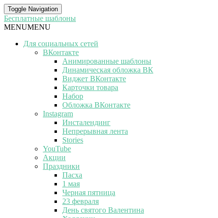
Toggle Navigation
Бесплатные шаблоны
MENU
MENU
Для социальных сетей
ВКонтакте
Анимированные шаблоны
Динамическая обложка ВК
Виджет ВКонтакте
Карточки товара
Набор
Обложка ВКонтакте
Instagram
Инсталендинг
Непрерывная лента
Stories
YouTube
Акции
Праздники
Пасха
1 мая
Черная пятница
23 февраля
День святого Валентина