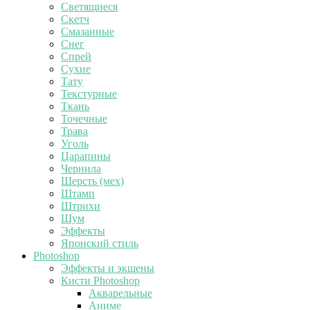
Светящиеся
Скетч
Смазанные
Снег
Спрей
Сухие
Тату
Текстурные
Ткань
Точечные
Трава
Уголь
Царапины
Чернила
Шерсть (мех)
Штамп
Штрихи
Шум
Эффекты
Японский стиль
Photoshop
Эффекты и экшены
Кисти Photoshop
Акварельные
Аниме