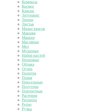
Комиксы
Космос
Краски
Леттеринг
Линии
Листья
Мазки красок
Макияж
Маркер
Масляные
Мел
Мультики
Набор кистей
Неоновые
Облака
Огонь
Палитра
Перья
Пиксельные
Полутона
Портретные
Растения
Ресницы
Ретро
Ручка