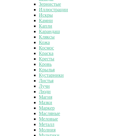
Зернистые
Иллюстрации
Искры
Камни
Капли
Карандаш
Кляксы
Кожа
Космос
Краска
Кресты
Кровь
Крылья
Кустарники
Листья
Лучи
Люди
Магия
Мазки
Маркер
Масляные
Меловые
Металл
Молния
Мультики