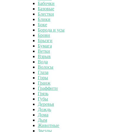
Бабочки
Базовые
Блестки
Блики
Боке
Борода и усы
Брови
Брызги
Бумага
Ветки
Взрыв
Вода
Волосы
Глаза
Горы
Гранж
Граффити
Грязь
Губы
Деревья
Дождь
Дома
Дым
Животные
Звезды