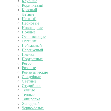
Клубные
Коричневый
Красный
Летние
Нежный
Неоновые
Новогодние
Ночные
Осветляющие
Осенние
Пейзажный
Персиковый
Пленка
Портретные
Ретро
Розовые
Романтические
Свадебные
Светлые
Студийные
Темные
Теплые
Тонировка
Холодный
Черно-белые