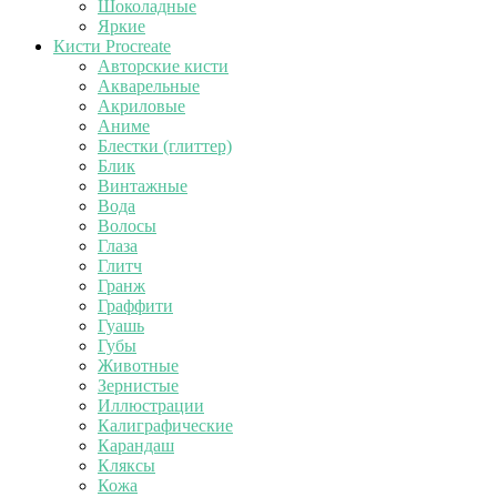
Шоколадные
Яркие
Кисти Procreate
Авторские кисти
Акварельные
Акриловые
Аниме
Блестки (глиттер)
Блик
Винтажные
Вода
Волосы
Глаза
Глитч
Гранж
Граффити
Гуашь
Губы
Животные
Зернистые
Иллюстрации
Калиграфические
Карандаш
Кляксы
Кожа