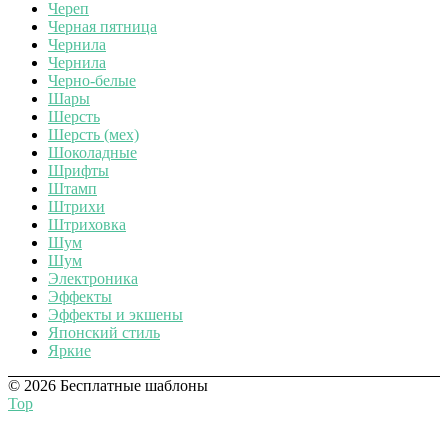
Череп
Черная пятница
Чернила
Чернила
Черно-белые
Шары
Шерсть
Шерсть (мех)
Шоколадные
Шрифты
Штамп
Штрихи
Штриховка
Шум
Шум
Электроника
Эффекты
Эффекты и экшены
Японский стиль
Яркие
© 2026 Бесплатные шаблоны
Top