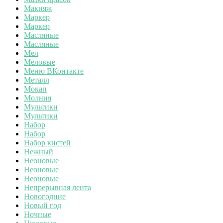
Макияж
Маркер
Маркер
Масляные
Масляные
Мел
Меловые
Меню ВКонтакте
Металл
Мокап
Молния
Мультики
Мультики
Набор
Набор
Набор кистей
Нежный
Неоновые
Неоновые
Неоновые
Непрерывная лента
Новогодние
Новый год
Ночные