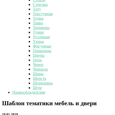
Стрелки
Тату
Текстурная
Точки
Трава
Трещины
Туман
Угольные
Узоры
Фигурные
Царапины
Цветы
Цепь
Череп
Чернила
Шары
Шерсть
Штриховка
Шум
Правообладателям
Шаблон
Шаблон тематики мебель и двери
тематики
мебель
18.01.2019