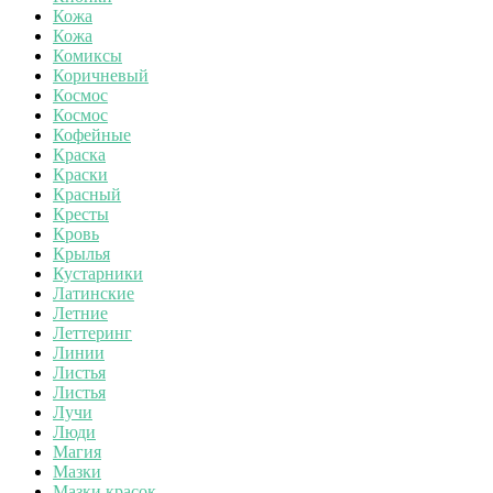
Кожа
Кожа
Комиксы
Коричневый
Космос
Космос
Кофейные
Краска
Краски
Красный
Кресты
Кровь
Крылья
Кустарники
Латинские
Летние
Леттеринг
Линии
Листья
Листья
Лучи
Люди
Магия
Мазки
Мазки красок