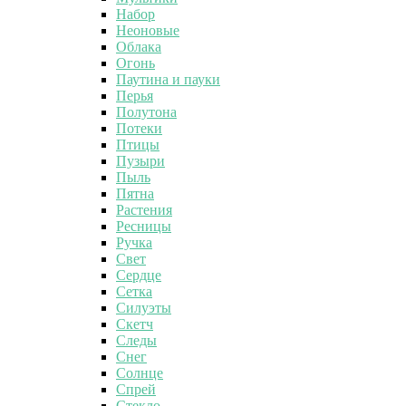
Набор
Неоновые
Облака
Огонь
Паутина и пауки
Перья
Полутона
Потеки
Птицы
Пузыри
Пыль
Пятна
Растения
Ресницы
Ручка
Свет
Сердце
Сетка
Силуэты
Скетч
Следы
Снег
Солнце
Спрей
Стекло