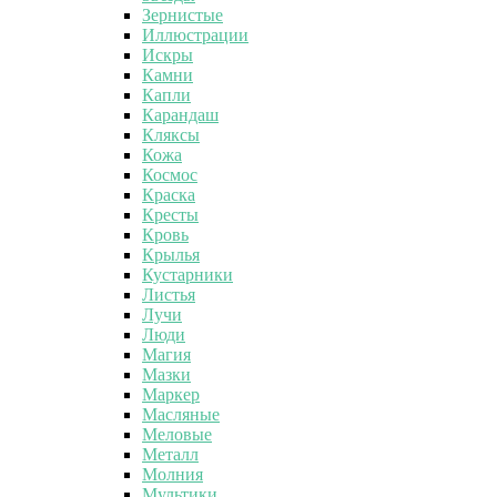
Зернистые
Иллюстрации
Искры
Камни
Капли
Карандаш
Кляксы
Кожа
Космос
Краска
Кресты
Кровь
Крылья
Кустарники
Листья
Лучи
Люди
Магия
Мазки
Маркер
Масляные
Меловые
Металл
Молния
Мультики