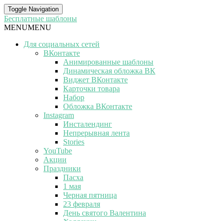
Toggle Navigation
Бесплатные шаблоны
MENU
MENU
Для социальных сетей
ВКонтакте
Анимированные шаблоны
Динамическая обложка ВК
Виджет ВКонтакте
Карточки товара
Набор
Обложка ВКонтакте
Instagram
Инсталендинг
Непрерывная лента
Stories
YouTube
Акции
Праздники
Пасха
1 мая
Черная пятница
23 февраля
День святого Валентина