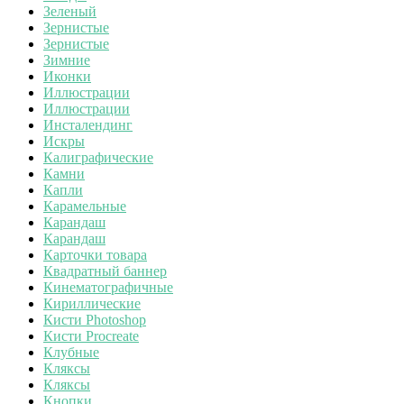
Зеленый
Зернистые
Зернистые
Зимние
Иконки
Иллюстрации
Иллюстрации
Инсталендинг
Искры
Калиграфические
Камни
Капли
Карамельные
Карандаш
Карандаш
Карточки товара
Квадратный баннер
Кинематографичные
Кириллические
Кисти Photoshop
Кисти Procreate
Клубные
Кляксы
Кляксы
Кнопки