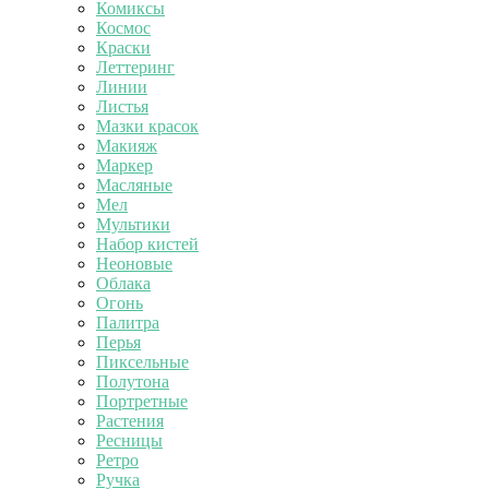
Комиксы
Космос
Краски
Леттеринг
Линии
Листья
Мазки красок
Макияж
Маркер
Масляные
Мел
Мультики
Набор кистей
Неоновые
Облака
Огонь
Палитра
Перья
Пиксельные
Полутона
Портретные
Растения
Ресницы
Ретро
Ручка