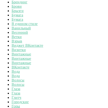
Брендинг
Брови
Брызги
Бумага
Бумага
В едином стиле
Ванильный
Весенний
Ветки
Взрыв
Виджет ВКонтакте
Визитки
Винтажные
Винтажные
Винтажные
ВКонтакте
Вода
Вода
Волосы
Волосы
Глаза
Глаза
Глитч
Городские
Горы