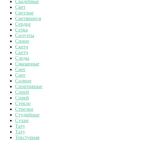
Свадебные
Свет
Светлые
Светящиеся
Сердце
Сетка
Силуэты
Синие
Скетч
Скетч
Следы
Смазанные
Снег
Снег
Солнце
Спортивные
Спрей
Спрей
Стекло
Стрелки
Студийные
Сухие
Тату
Тату
Текстурная