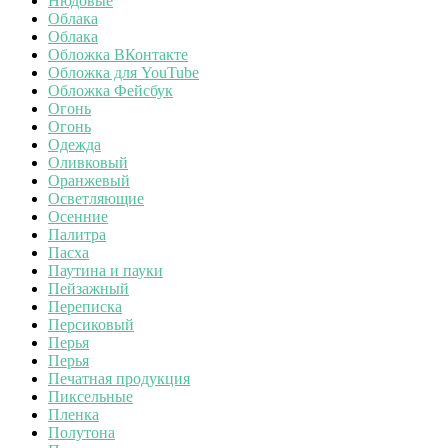
Нюдовые
Облака
Облака
Обложка ВКонтакте
Обложка для YouTube
Обложка Фейсбук
Огонь
Огонь
Одежда
Оливковый
Оранжевый
Осветляющие
Осенние
Палитра
Пасха
Паутина и пауки
Пейзажный
Переписка
Персиковый
Перья
Перья
Печатная продукция
Пиксельные
Пленка
Полутона