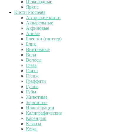
Шоколадные
Яркие
Кисти Procreate
Авторские кисти
Акварельные
Акриловые
Аниме
Блестки (глиттер)
Блик
Винтажные
Вода
Волосы
Глаза
Глитч
Гранж
Граффити
Гуашь
Губы
Животные
Зернистые
Иллюстрации
Калиграфические
Карандаш
Кляксы
Кожа