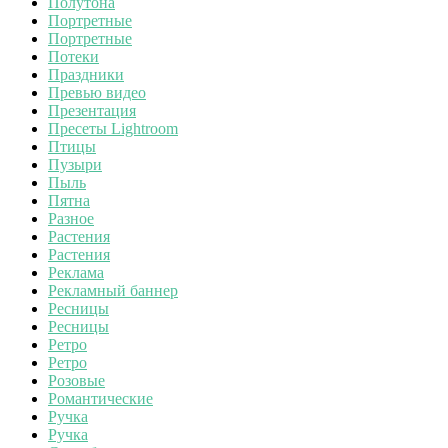
Полутона
Портретные
Портретные
Потеки
Праздники
Превью видео
Презентация
Пресеты Lightroom
Птицы
Пузыри
Пыль
Пятна
Разное
Растения
Растения
Реклама
Рекламный баннер
Ресницы
Ресницы
Ретро
Ретро
Розовые
Романтические
Ручка
Ручка