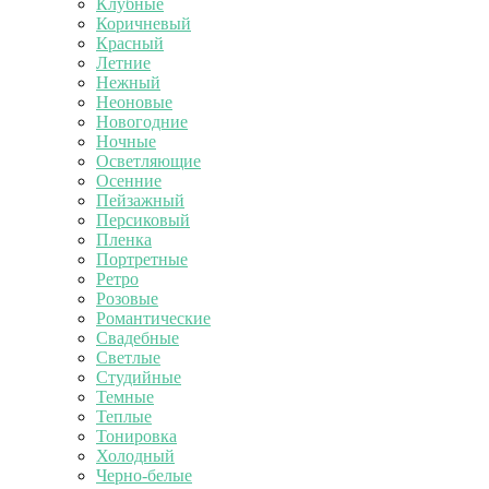
Клубные
Коричневый
Красный
Летние
Нежный
Неоновые
Новогодние
Ночные
Осветляющие
Осенние
Пейзажный
Персиковый
Пленка
Портретные
Ретро
Розовые
Романтические
Свадебные
Светлые
Студийные
Темные
Теплые
Тонировка
Холодный
Черно-белые