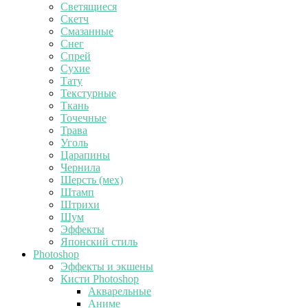
Светящиеся
Скетч
Смазанные
Снег
Спрей
Сухие
Тату
Текстурные
Ткань
Точечные
Трава
Уголь
Царапины
Чернила
Шерсть (мех)
Штамп
Штрихи
Шум
Эффекты
Японский стиль
Photoshop
Эффекты и экшены
Кисти Photoshop
Акварельные
Аниме