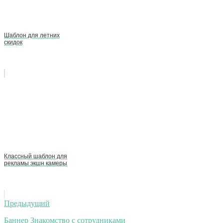
Шаблон для летних
скидок
Классный шаблон для
рекламы экшн камеры
Навигация
Предыдущий
по
Баннер Знакомство с сотрудниками