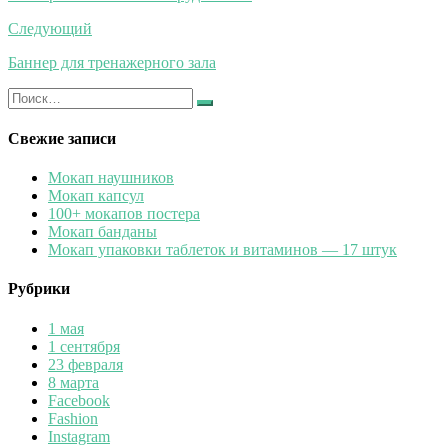
записям
Следующий
Баннер для тренажерного зала
Искать:
Найти
Свежие записи
Мокап наушников
Мокап капсул
100+ мокапов постера
Мокап банданы
Мокап упаковки таблеток и витаминов — 17 штук
Рубрики
1 мая
1 сентября
23 февраля
8 марта
Facebook
Fashion
Instagram