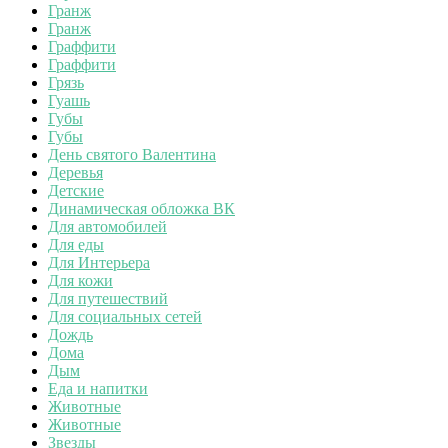
Гранж
Гранж
Граффити
Граффити
Грязь
Гуашь
Губы
Губы
День святого Валентина
Деревья
Детские
Динамическая обложка ВК
Для автомобилей
Для еды
Для Интерьера
Для кожи
Для путешествий
Для социальных сетей
Дождь
Дома
Дым
Еда и напитки
Животные
Животные
Звезды