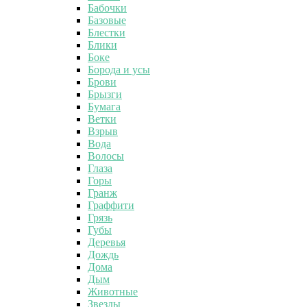
Бабочки
Базовые
Блестки
Блики
Боке
Борода и усы
Брови
Брызги
Бумага
Ветки
Взрыв
Вода
Волосы
Глаза
Горы
Гранж
Граффити
Грязь
Губы
Деревья
Дождь
Дома
Дым
Животные
Звезды