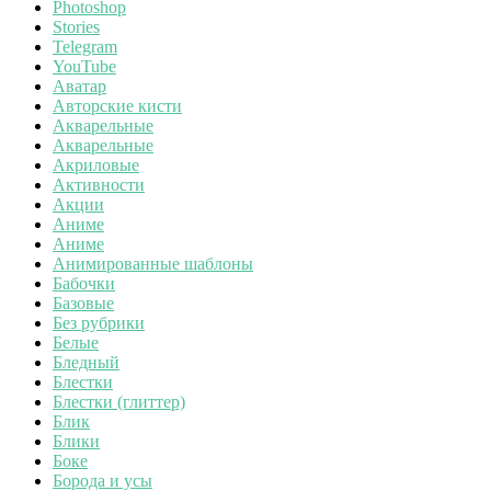
Photoshop
Stories
Telegram
YouTube
Аватар
Авторские кисти
Акварельные
Акварельные
Акриловые
Активности
Акции
Аниме
Аниме
Анимированные шаблоны
Бабочки
Базовые
Без рубрики
Белые
Бледный
Блестки
Блестки (глиттер)
Блик
Блики
Боке
Борода и усы