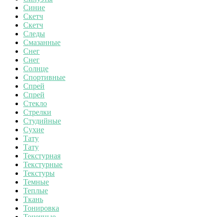
Синие
Скетч
Скетч
Следы
Смазанные
Снег
Снег
Солнце
Спортивные
Спрей
Спрей
Стекло
Стрелки
Студийные
Сухие
Тату
Тату
Текстурная
Текстурные
Текстуры
Темные
Теплые
Ткань
Тонировка
Точечные