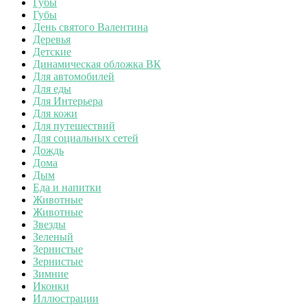
Губы
Губы
День святого Валентина
Деревья
Детские
Динамическая обложка ВК
Для автомобилей
Для еды
Для Интерьера
Для кожи
Для путешествий
Для социальных сетей
Дождь
Дома
Дым
Еда и напитки
Животные
Животные
Звезды
Зеленый
Зернистые
Зернистые
Зимние
Иконки
Иллюстрации