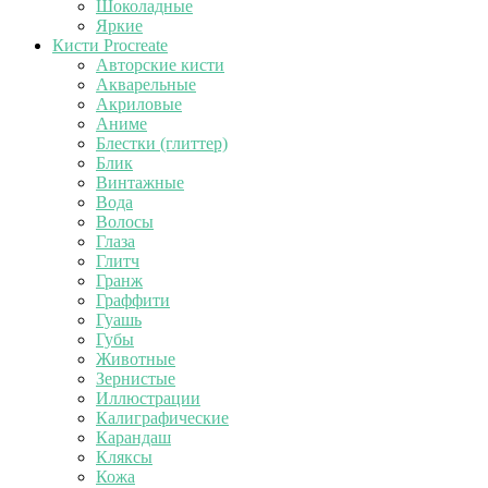
Шоколадные
Яркие
Кисти Procreate
Авторские кисти
Акварельные
Акриловые
Аниме
Блестки (глиттер)
Блик
Винтажные
Вода
Волосы
Глаза
Глитч
Гранж
Граффити
Гуашь
Губы
Животные
Зернистые
Иллюстрации
Калиграфические
Карандаш
Кляксы
Кожа