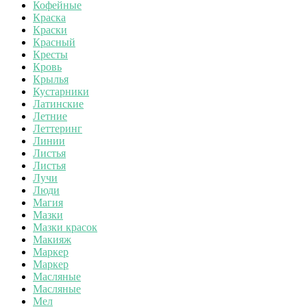
Кофейные
Краска
Краски
Красный
Кресты
Кровь
Крылья
Кустарники
Латинские
Летние
Леттеринг
Линии
Листья
Листья
Лучи
Люди
Магия
Мазки
Мазки красок
Макияж
Маркер
Маркер
Масляные
Масляные
Мел