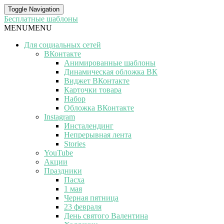
Toggle Navigation
Бесплатные шаблоны
MENU
MENU
Для социальных сетей
ВКонтакте
Анимированные шаблоны
Динамическая обложка ВК
Виджет ВКонтакте
Карточки товара
Набор
Обложка ВКонтакте
Instagram
Инсталендинг
Непрерывная лента
Stories
YouTube
Акции
Праздники
Пасха
1 мая
Черная пятница
23 февраля
День святого Валентина