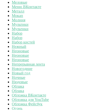
Меловые
Меню ВКонтакте
Металл
Мокап
Молния
Мультики
Мультики
Набор
Набор
Набор кистей
Нежный
Неоновые
Неоновые
Неоновые
Непрерывная лента
Новогодние
Новый год
Ночные
Нюдовые
Облака
Облака
Обложка ВКонтакте
Обложка для YouTube
Обложка Фейсбук
Огонь