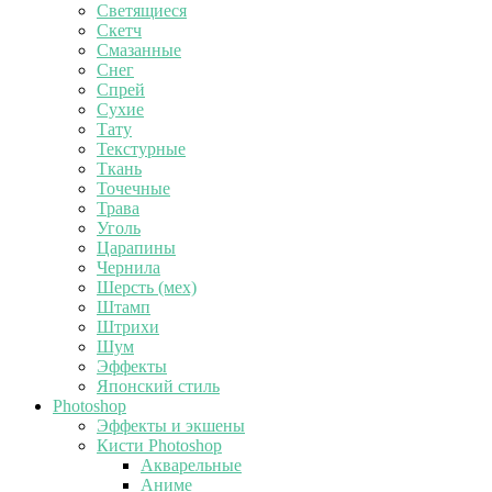
Светящиеся
Скетч
Смазанные
Снег
Спрей
Сухие
Тату
Текстурные
Ткань
Точечные
Трава
Уголь
Царапины
Чернила
Шерсть (мех)
Штамп
Штрихи
Шум
Эффекты
Японский стиль
Photoshop
Эффекты и экшены
Кисти Photoshop
Акварельные
Аниме