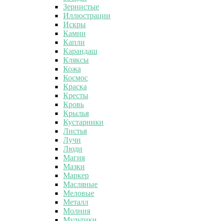
Зернистые
Иллюстрации
Искры
Камни
Капли
Карандаш
Кляксы
Кожа
Космос
Краска
Кресты
Кровь
Крылья
Кустарники
Листья
Лучи
Люди
Магия
Мазки
Маркер
Масляные
Меловые
Металл
Молния
Мультики