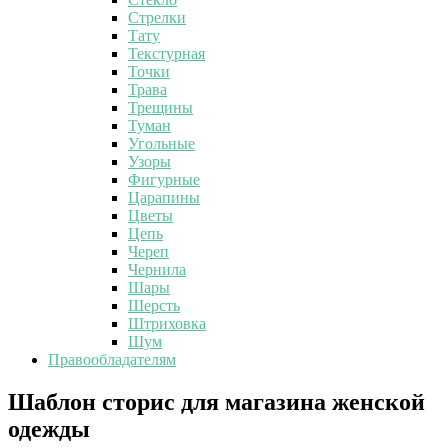
Стрелки
Тату
Текстурная
Точки
Трава
Трещины
Туман
Угольные
Узоры
Фигурные
Царапины
Цветы
Цепь
Череп
Чернила
Шары
Шерсть
Штриховка
Шум
Правообладателям
Шаблон
Шаблон сторис для магазина женской
сторис
одежды
для