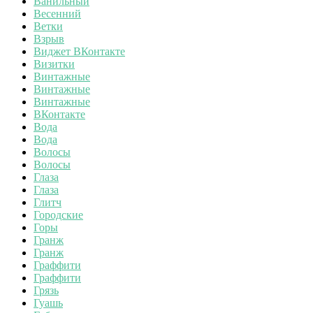
Ванильный
Весенний
Ветки
Взрыв
Виджет ВКонтакте
Визитки
Винтажные
Винтажные
Винтажные
ВКонтакте
Вода
Вода
Волосы
Волосы
Глаза
Глаза
Глитч
Городские
Горы
Гранж
Гранж
Граффити
Граффити
Грязь
Гуашь