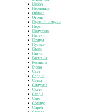
Набор
Неоновые
Облака
Огонь
Паутина и пауки
Перья
Полутона
Потеки
Птицы
Пузыри
Пыль
Пятна
Растения
Ресницы
Ручка
Свет
Сердце
Сетка
Силуэты
Скетч
Следы
Снег
Солнце
Спрей
Стекло