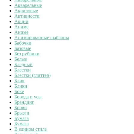
Акварельные
Акриловые
Активности
Акции
Аниме
Аниме
Анимированные шаблоны
Бабочки
Базовые
Без рубрики
Белые
Бледный
Блестки
Блестки (глиттер)
Блик
Блики
Боке
Борода и усы
Брендинг
Брови
Брызги
Бумага
Бумага
В едином стиле