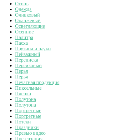
Огонь
Одежда
Оливковый
Оранжевый
Осветляющие
Осенние
Палитра
Пасха
Паутина и пауки
Пейзажный
Переписка
Персиковый
Перья
Перья
Печатная продукция
Пиксельные
Пленка
Полутона
Полутона
Портретные
Портретные
Потеки
Праздники
Превью видео
Презентация