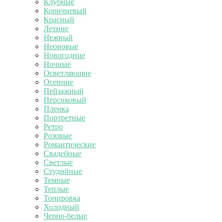
Клубные
Коричневый
Красный
Летние
Нежный
Неоновые
Новогодние
Ночные
Осветляющие
Осенние
Пейзажный
Персиковый
Пленка
Портретные
Ретро
Розовые
Романтические
Свадебные
Светлые
Студийные
Темные
Теплые
Тонировка
Холодный
Черно-белые