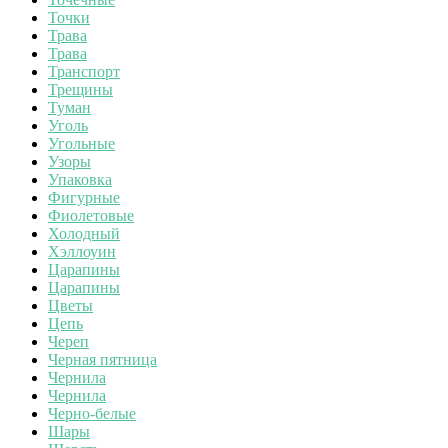
Точки
Трава
Трава
Транспорт
Трещины
Туман
Уголь
Угольные
Узоры
Упаковка
Фигурные
Фиолетовые
Холодный
Хэллоуин
Царапины
Царапины
Цветы
Цепь
Череп
Черная пятница
Чернила
Чернила
Черно-белые
Шары