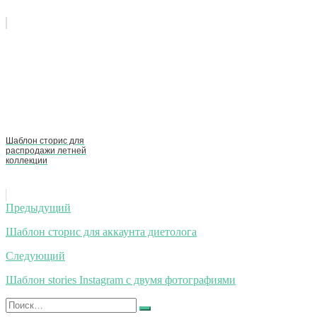
Шаблон сторис для
распродажи летней
коллекции
Навигация
Предыдущий
по
Шаблон сторис для аккаунта диетолога
записям
Следующий
Шаблон stories Instagram с двумя фотографиями
Искать:
Найти