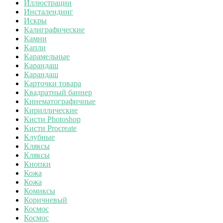
Иллюстрации
Инсталендинг
Искры
Калиграфические
Камни
Капли
Карамельные
Карандаш
Карандаш
Карточки товара
Квадратный баннер
Кинематографичные
Кириллические
Кисти Photoshop
Кисти Procreate
Клубные
Кляксы
Кляксы
Кнопки
Кожа
Кожа
Комиксы
Коричневый
Космос
Космос