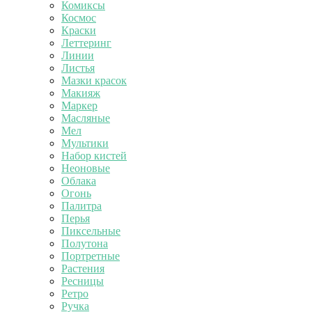
Комиксы
Космос
Краски
Леттеринг
Линии
Листья
Мазки красок
Макияж
Маркер
Масляные
Мел
Мультики
Набор кистей
Неоновые
Облака
Огонь
Палитра
Перья
Пиксельные
Полутона
Портретные
Растения
Ресницы
Ретро
Ручка