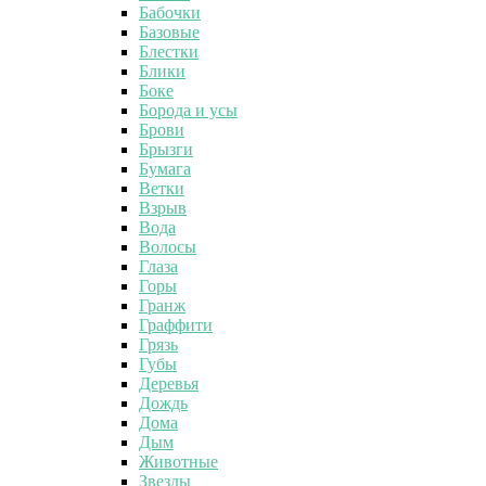
Бабочки
Базовые
Блестки
Блики
Боке
Борода и усы
Брови
Брызги
Бумага
Ветки
Взрыв
Вода
Волосы
Глаза
Горы
Гранж
Граффити
Грязь
Губы
Деревья
Дождь
Дома
Дым
Животные
Звезды