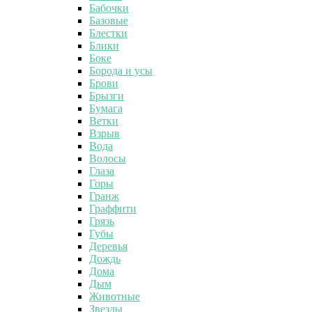
Бабочки
Базовые
Блестки
Блики
Боке
Борода и усы
Брови
Брызги
Бумага
Ветки
Взрыв
Вода
Волосы
Глаза
Горы
Гранж
Граффити
Грязь
Губы
Деревья
Дождь
Дома
Дым
Животные
Звезды