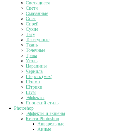
Светящиеся
Скетч
Смазанные
Снег
Спрей
Сухие
Тату
Текстурные
Ткань
Точечные
Трава
Уголь
Царапины
Чернила
Шерсть (мех)
Штамп
Штрихи
Шум
Эффекты
Японский стиль
Photoshop
Эффекты и экшены
Кисти Photoshop
Акварельные
Аниме