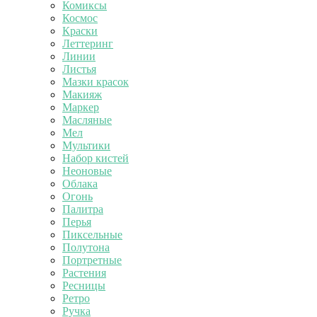
Комиксы
Космос
Краски
Леттеринг
Линии
Листья
Мазки красок
Макияж
Маркер
Масляные
Мел
Мультики
Набор кистей
Неоновые
Облака
Огонь
Палитра
Перья
Пиксельные
Полутона
Портретные
Растения
Ресницы
Ретро
Ручка