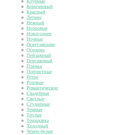
Клубные
Коричневый
Красный
Летние
Нежный
Неоновые
Новогодние
Ночные
Осветляющие
Осенние
Пейзажный
Персиковый
Пленка
Портретные
Ретро
Розовые
Романтические
Свадебные
Светлые
Студийные
Темные
Теплые
Тонировка
Холодный
Черно-белые