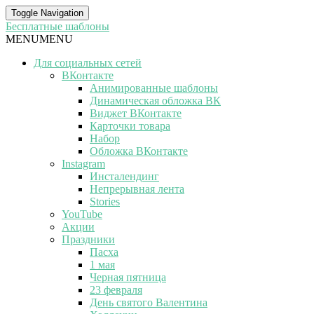
Toggle Navigation
Бесплатные шаблоны
MENU
MENU
Для социальных сетей
ВКонтакте
Анимированные шаблоны
Динамическая обложка ВК
Виджет ВКонтакте
Карточки товара
Набор
Обложка ВКонтакте
Instagram
Инсталендинг
Непрерывная лента
Stories
YouTube
Акции
Праздники
Пасха
1 мая
Черная пятница
23 февраля
День святого Валентина