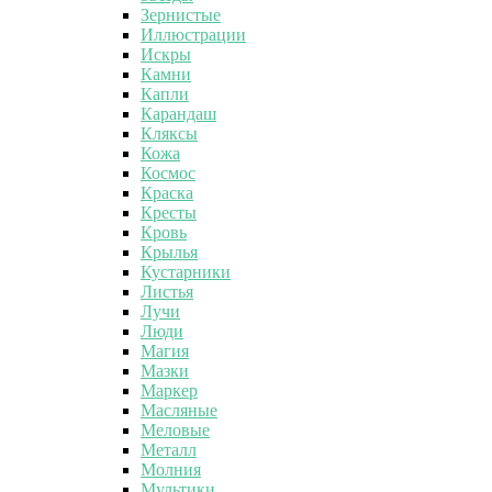
Зернистые
Иллюстрации
Искры
Камни
Капли
Карандаш
Кляксы
Кожа
Космос
Краска
Кресты
Кровь
Крылья
Кустарники
Листья
Лучи
Люди
Магия
Мазки
Маркер
Масляные
Меловые
Металл
Молния
Мультики