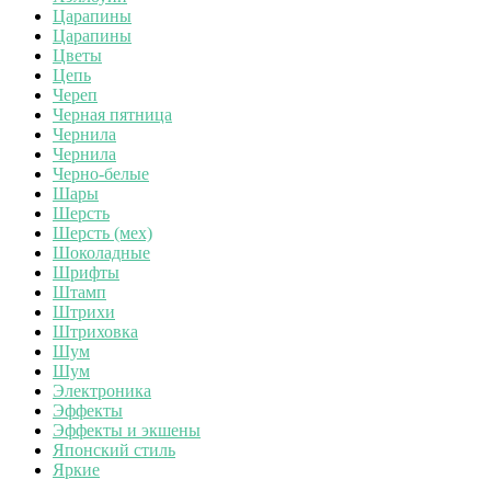
Царапины
Царапины
Цветы
Цепь
Череп
Черная пятница
Чернила
Чернила
Черно-белые
Шары
Шерсть
Шерсть (мех)
Шоколадные
Шрифты
Штамп
Штрихи
Штриховка
Шум
Шум
Электроника
Эффекты
Эффекты и экшены
Японский стиль
Яркие