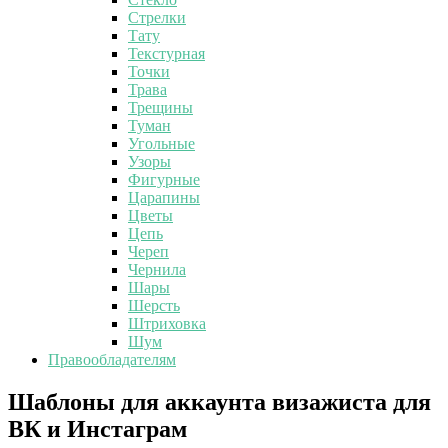
Стрелки
Тату
Текстурная
Точки
Трава
Трещины
Туман
Угольные
Узоры
Фигурные
Царапины
Цветы
Цепь
Череп
Чернила
Шары
Шерсть
Штриховка
Шум
Правообладателям
Шаблоны
Шаблоны для аккаунта визажиста для
для
ВК и Инстаграм
аккаунта