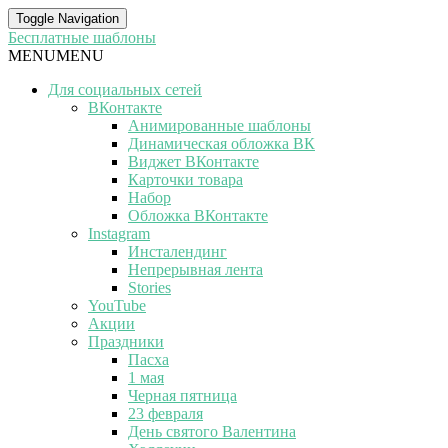
Toggle Navigation
Бесплатные шаблоны
MENU
MENU
Для социальных сетей
ВКонтакте
Анимированные шаблоны
Динамическая обложка ВК
Виджет ВКонтакте
Карточки товара
Набор
Обложка ВКонтакте
Instagram
Инсталендинг
Непрерывная лента
Stories
YouTube
Акции
Праздники
Пасха
1 мая
Черная пятница
23 февраля
День святого Валентина