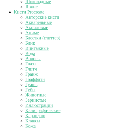
Шоколадные
Яркие
Кисти Procreate
Авторские кисти
Акварельные
Акриловые
Аниме
Блестки (глиттер)
Блик
Винтажные
Вода
Волосы
Глаза
Глитч
Гранж
Граффити
Гуашь
Губы
Животные
Зернистые
Иллюстрации
Калиграфические
Карандаш
Кляксы
Кожа