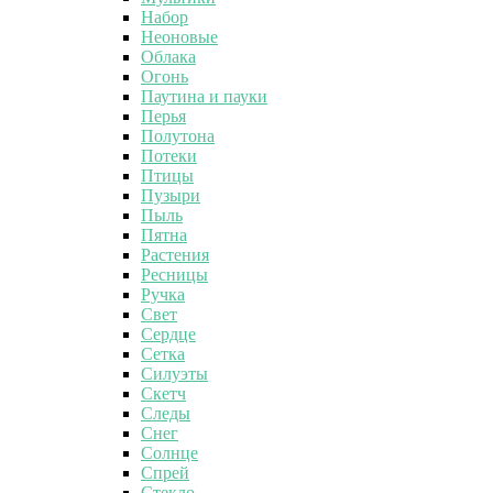
Набор
Неоновые
Облака
Огонь
Паутина и пауки
Перья
Полутона
Потеки
Птицы
Пузыри
Пыль
Пятна
Растения
Ресницы
Ручка
Свет
Сердце
Сетка
Силуэты
Скетч
Следы
Снег
Солнце
Спрей
Стекло