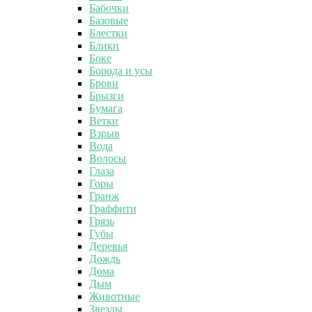
Бабочки
Базовые
Блестки
Блики
Боке
Борода и усы
Брови
Брызги
Бумага
Ветки
Взрыв
Вода
Волосы
Глаза
Горы
Гранж
Граффити
Грязь
Губы
Деревья
Дождь
Дома
Дым
Животные
Звезды