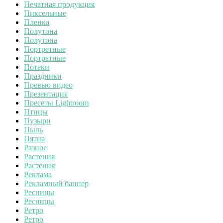
Печатная продукция
Пиксельные
Пленка
Полутона
Полутона
Портретные
Портретные
Потеки
Праздники
Превью видео
Презентация
Пресеты Lightroom
Птицы
Пузыри
Пыль
Пятна
Разное
Растения
Растения
Реклама
Рекламный баннер
Ресницы
Ресницы
Ретро
Ретро