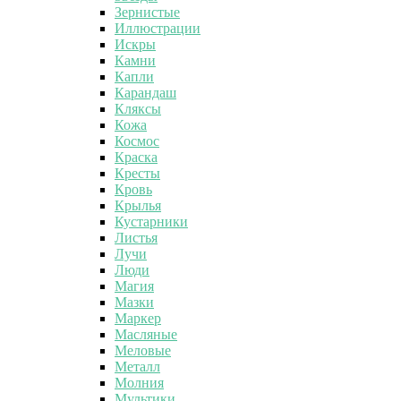
Зернистые
Иллюстрации
Искры
Камни
Капли
Карандаш
Кляксы
Кожа
Космос
Краска
Кресты
Кровь
Крылья
Кустарники
Листья
Лучи
Люди
Магия
Мазки
Маркер
Масляные
Меловые
Металл
Молния
Мультики