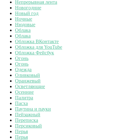
Непрерывная лента
Новогодние
Новый год
Ночные
Нюдовые
Облака
Облака
Обложка ВКонтакте
Обложка для YouTube
Обложка Фейсбук
Огонь
Огонь
Одежда
Оливковый
Оранжевый
Осветляющие
Осенние
Палитра
Пасха
Паутина и пауки
Пейзажный
Переписка
Персиковый
Перья
Перья