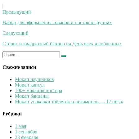
Навигация
Предыдущий
по
Набор для оформления товаров и постов в группах
записям
Следующий
Сторис и квадратный баннер на День всех влюбленных
Искать:
Найти
Свежие записи
Мокап наушников
Мокап капсул
100+ мокапов постера
Мокап банданы
Мокап упаковки таблеток и витаминов — 17 штук
Рубрики
1 мая
1 сентября
23 февраля