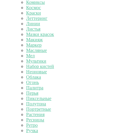
Комиксы
Космос
Краски
Леттеринг
Линии
Листья
Мазки красок
Макияж
Маркер
Масляные
Мел
Мультики
Набор кистей
Неоновые
Облака
Огонь
Палитра
Перья
Пиксельные
Полутона
Портретные
Растения
Ресницы
Ретро
Ручка