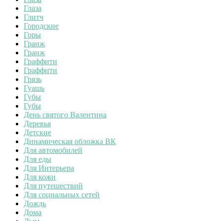
Глаза
Глитч
Городские
Горы
Гранж
Гранж
Граффити
Граффити
Грязь
Гуашь
Губы
Губы
День святого Валентина
Деревья
Детские
Динамическая обложка ВК
Для автомобилей
Для еды
Для Интерьера
Для кожи
Для путешествий
Для социальных сетей
Дождь
Дома