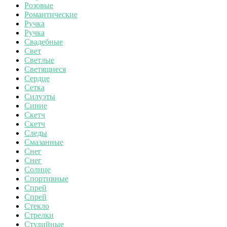
Розовые
Романтические
Ручка
Ручка
Свадебные
Свет
Светлые
Светящиеся
Сердце
Сетка
Силуэты
Синие
Скетч
Скетч
Следы
Смазанные
Снег
Снег
Солнце
Спортивные
Спрей
Спрей
Стекло
Стрелки
Студийные