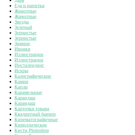
Дым
Еда и напитки
Животные
Животные
Звезды
Зеленый
Зернистые
Зернистые
Зимние
Иконки
Иллюстрации
Иллюстрации
Инсталендинг
Искры
Калиграфические
Камни
Капли
Карамельные
Карандаш
Карандаш
Карточки товара
Квадратный баннер
Кинематографичные
Кириллические
Кисти Photoshop