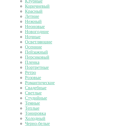
Клубные
Коричневый
Красный
Летние
Нежный
Неоновые
Новогодние
Ночные
Осветляющие
Осенние
Пейзажный
Персиковый
Пленка
Портретные
Ретро
Розовые
Романтические
Свадебные
Светлые
Студийные
Темные
Теплые
Тонировка
Холодный
Черно-белые