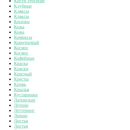
Кисти Procreate
Клубные
Кляксы
Кляксы
Кнопки
Кожа
Кожа
Комиксы
Коричневый
Космос
Космос
Кофейные
Краска
Краски
Красный
Кресты
Кровь
Крылья
Кустарники
Латинские
Летние
Леттеринг
Линии
Листья
Листья