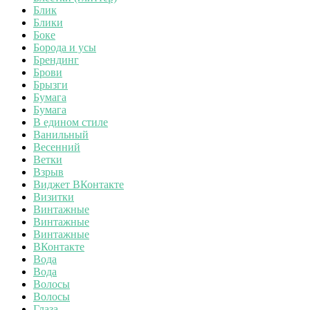
Блик
Блики
Боке
Борода и усы
Брендинг
Брови
Брызги
Бумага
Бумага
В едином стиле
Ванильный
Весенний
Ветки
Взрыв
Виджет ВКонтакте
Визитки
Винтажные
Винтажные
Винтажные
ВКонтакте
Вода
Вода
Волосы
Волосы
Глаза