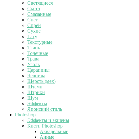
Светящиеся
Скетч
Смазанные
Снег
Спрей
Сухие
Тату
Текстурные
Ткань
Точечные
Трава
Уголь
Царапины
Чернила
Шерсть (мех)
Штамп
Штрихи
Шум
Эффекты
Японский стиль
Photoshop
Эффекты и экшены
Кисти Photoshop
Акварельные
Аниме