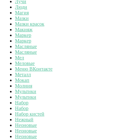
Лучи
Люди
Магия
Мазки
Мазки красок
Макияж
Маркер
Маркер
Масляные
Масляные
Мел
Меловые
Меню ВКонтакте
Металл
Мокап
Молния
Мультики
Мультики
Набор
Набор
Набор кистей
Нежный
Неоновые
Неоновые
Неоновые