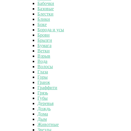
Бабочки
Базовые
Блестки
Блики
Боке
Борода и усы
Брови
Брызги
Бумага
Ветки
Взрыв
Вода
Волосы
Глаза
Горы
Гранж
Граффити
Грязь
Губы
Деревья
Дождь
Дома
Дым
Животные
Звезды