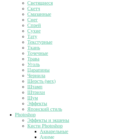
Светящиеся
Скетч
Смазанные
Снег
Спрей
Сухие
Тату
Текстурные
Ткань
Точечные
Трава
Уголь
Царапины
Чернила
Шерсть (мех)
Штамп
Штрихи
Шум
Эффекты
Японский стиль
Photoshop
Эффекты и экшены
Кисти Photoshop
Акварельные
Аниме