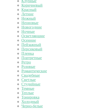
Клубные
Коричневый
Красный
Летние
Нежный
Неоновые
Новогодние
Ночные
Осветляющие
Осенние
Пейзажный
Персиковый
Пленка
Портретные
Ретро
Розовые
Романтические
Свадебные
Светлые
Студийные
Темные
Теплые
Тонировка
Холодный
Черно-белые