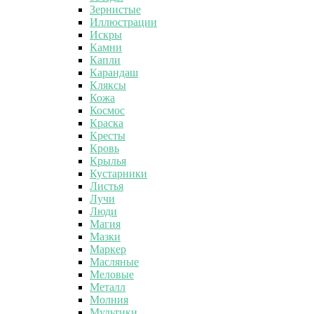
Зернистые
Иллюстрации
Искры
Камни
Капли
Карандаш
Кляксы
Кожа
Космос
Краска
Кресты
Кровь
Крылья
Кустарники
Листья
Лучи
Люди
Магия
Мазки
Маркер
Масляные
Меловые
Металл
Молния
Мультики