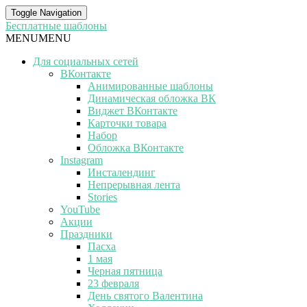
Toggle Navigation
Бесплатные шаблоны
MENU
MENU
Для социальных сетей
ВКонтакте
Анимированные шаблоны
Динамическая обложка ВК
Виджет ВКонтакте
Карточки товара
Набор
Обложка ВКонтакте
Instagram
Инсталендинг
Непрерывная лента
Stories
YouTube
Акции
Праздники
Пасха
1 мая
Черная пятница
23 февраля
День святого Валентина