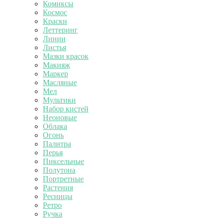
Комиксы
Космос
Краски
Леттеринг
Линии
Листья
Мазки красок
Макияж
Маркер
Масляные
Мел
Мультики
Набор кистей
Неоновые
Облака
Огонь
Палитра
Перья
Пиксельные
Полутона
Портретные
Растения
Ресницы
Ретро
Ручка