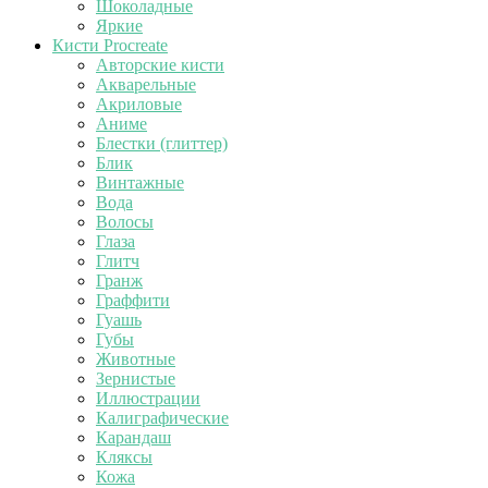
Шоколадные
Яркие
Кисти Procreate
Авторские кисти
Акварельные
Акриловые
Аниме
Блестки (глиттер)
Блик
Винтажные
Вода
Волосы
Глаза
Глитч
Гранж
Граффити
Гуашь
Губы
Животные
Зернистые
Иллюстрации
Калиграфические
Карандаш
Кляксы
Кожа