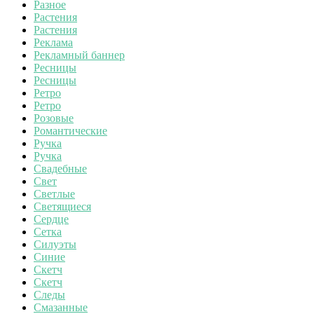
Разное
Растения
Растения
Реклама
Рекламный баннер
Ресницы
Ресницы
Ретро
Ретро
Розовые
Романтические
Ручка
Ручка
Свадебные
Свет
Светлые
Светящиеся
Сердце
Сетка
Силуэты
Синие
Скетч
Скетч
Следы
Смазанные