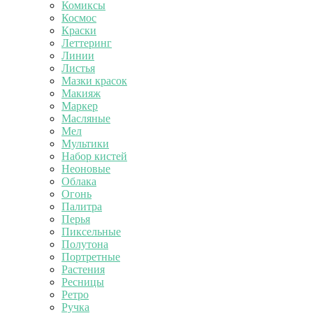
Комиксы
Космос
Краски
Леттеринг
Линии
Листья
Мазки красок
Макияж
Маркер
Масляные
Мел
Мультики
Набор кистей
Неоновые
Облака
Огонь
Палитра
Перья
Пиксельные
Полутона
Портретные
Растения
Ресницы
Ретро
Ручка