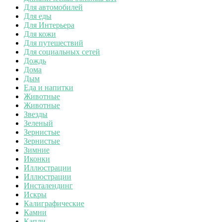
Для автомобилей
Для еды
Для Интерьера
Для кожи
Для путешествий
Для социальных сетей
Дождь
Дома
Дым
Еда и напитки
Животные
Животные
Звезды
Зеленый
Зернистые
Зернистые
Зимние
Иконки
Иллюстрации
Иллюстрации
Инсталендинг
Искры
Калиграфические
Камни
Капли