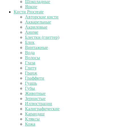
Шоколадные
Яркие
Кисти Procreate
Авторские кисти
Акварельные
Акриловые
Аниме
Блестки (глиттер)
Блик
Винтажные
Вода
Волосы
Глаза
Глитч
Гранж
Граффити
Гуашь
Губы
Животные
Зернистые
Иллюстрации
Калиграфические
Карандаш
Кляксы
Кожа