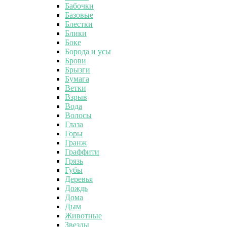
Бабочки
Базовые
Блестки
Блики
Боке
Борода и усы
Брови
Брызги
Бумага
Ветки
Взрыв
Вода
Волосы
Глаза
Горы
Гранж
Граффити
Грязь
Губы
Деревья
Дождь
Дома
Дым
Животные
Звезды