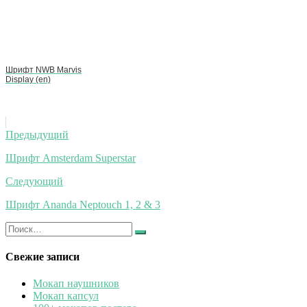
Шрифт NWB Marvis
Display (en)
Навигация
Предыдущий
по
Шрифт Amsterdam Superstar
записям
Следующий
Шрифт Ananda Neptouch 1, 2 & 3
Искать:
Найти
Свежие записи
Мокап наушников
Мокап капсул