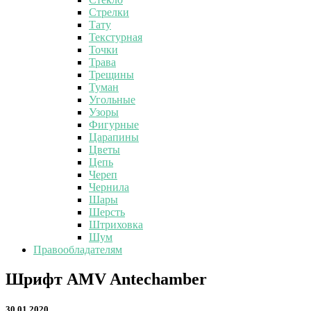
Стрелки
Тату
Текстурная
Точки
Трава
Трещины
Туман
Угольные
Узоры
Фигурные
Царапины
Цветы
Цепь
Череп
Чернила
Шары
Шерсть
Штриховка
Шум
Правообладателям
Шрифт
Шрифт AMV Antechamber
AMV
Antechamber
30.01.2020