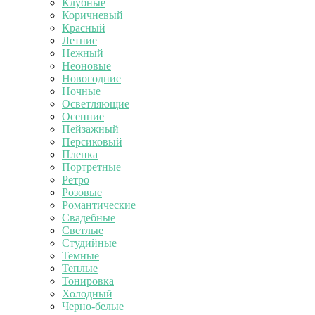
Клубные
Коричневый
Красный
Летние
Нежный
Неоновые
Новогодние
Ночные
Осветляющие
Осенние
Пейзажный
Персиковый
Пленка
Портретные
Ретро
Розовые
Романтические
Свадебные
Светлые
Студийные
Темные
Теплые
Тонировка
Холодный
Черно-белые