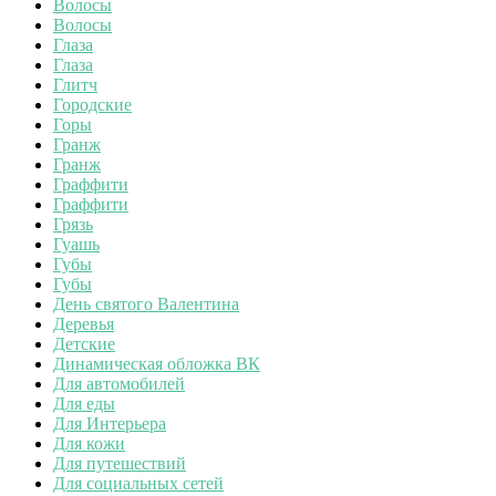
Волосы
Волосы
Глаза
Глаза
Глитч
Городские
Горы
Гранж
Гранж
Граффити
Граффити
Грязь
Гуашь
Губы
Губы
День святого Валентина
Деревья
Детские
Динамическая обложка ВК
Для автомобилей
Для еды
Для Интерьера
Для кожи
Для путешествий
Для социальных сетей