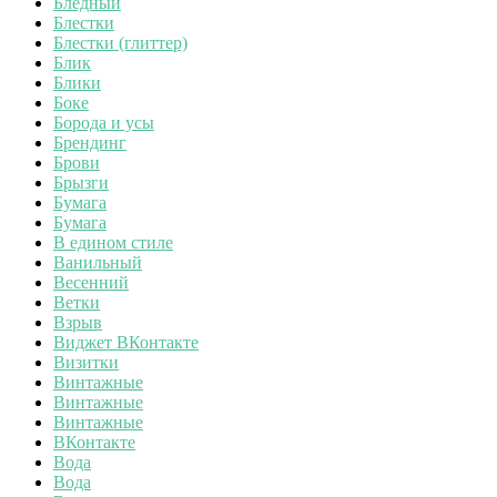
Бледный
Блестки
Блестки (глиттер)
Блик
Блики
Боке
Борода и усы
Брендинг
Брови
Брызги
Бумага
Бумага
В едином стиле
Ванильный
Весенний
Ветки
Взрыв
Виджет ВКонтакте
Визитки
Винтажные
Винтажные
Винтажные
ВКонтакте
Вода
Вода