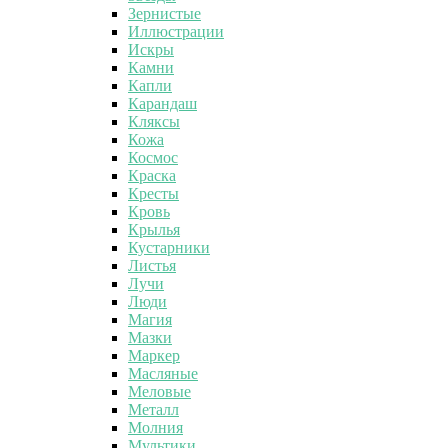
Зернистые
Иллюстрации
Искры
Камни
Капли
Карандаш
Кляксы
Кожа
Космос
Краска
Кресты
Кровь
Крылья
Кустарники
Листья
Лучи
Люди
Магия
Мазки
Маркер
Масляные
Меловые
Металл
Молния
Мультики