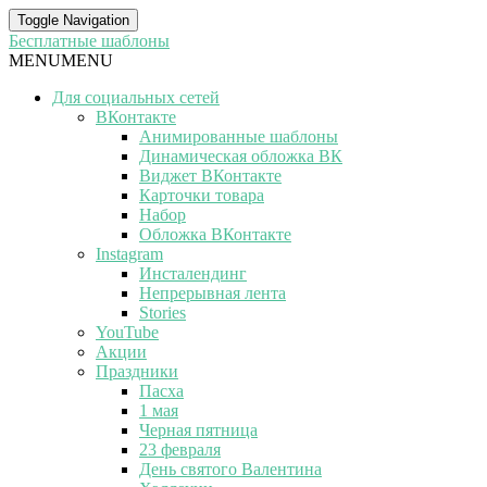
Toggle Navigation
Бесплатные шаблоны
MENU
MENU
Для социальных сетей
ВКонтакте
Анимированные шаблоны
Динамическая обложка ВК
Виджет ВКонтакте
Карточки товара
Набор
Обложка ВКонтакте
Instagram
Инсталендинг
Непрерывная лента
Stories
YouTube
Акции
Праздники
Пасха
1 мая
Черная пятница
23 февраля
День святого Валентина