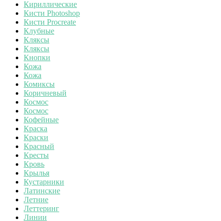
Кириллические
Кисти Photoshop
Кисти Procreate
Клубные
Кляксы
Кляксы
Кнопки
Кожа
Кожа
Комиксы
Коричневый
Космос
Космос
Кофейные
Краска
Краски
Красный
Кресты
Кровь
Крылья
Кустарники
Латинские
Летние
Леттеринг
Линии