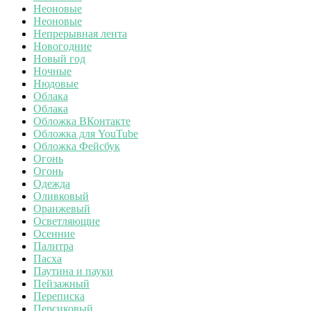
Неоновые
Неоновые
Непрерывная лента
Новогодние
Новый год
Ночные
Нюдовые
Облака
Облака
Обложка ВКонтакте
Обложка для YouTube
Обложка Фейсбук
Огонь
Огонь
Одежда
Оливковый
Оранжевый
Осветляющие
Осенние
Палитра
Пасха
Паутина и пауки
Пейзажный
Переписка
Персиковый