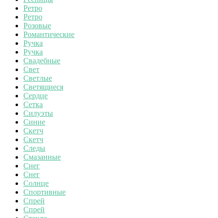
Ретро
Ретро
Розовые
Романтические
Ручка
Ручка
Свадебные
Свет
Светлые
Светящиеся
Сердце
Сетка
Силуэты
Синие
Скетч
Скетч
Следы
Смазанные
Снег
Снег
Солнце
Спортивные
Спрей
Спрей