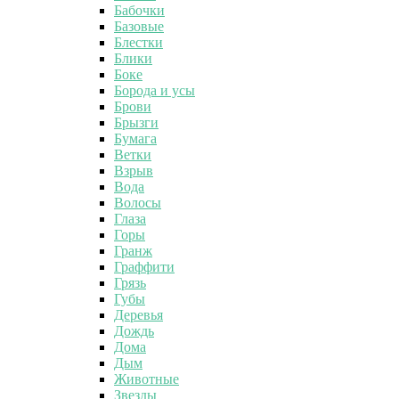
Бабочки
Базовые
Блестки
Блики
Боке
Борода и усы
Брови
Брызги
Бумага
Ветки
Взрыв
Вода
Волосы
Глаза
Горы
Гранж
Граффити
Грязь
Губы
Деревья
Дождь
Дома
Дым
Животные
Звезды