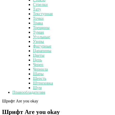
Стрелки
Тату
Текстурная
Точки
Трава
Трещины
Туман
Угольные
Узоры
Фигурные
Царапины
Цветы
Цепь
Череп
Чернила
Шары
Шерсть
Штриховка
Шум
Правообладателям
Шрифт Are you okay
Шрифт Are you okay