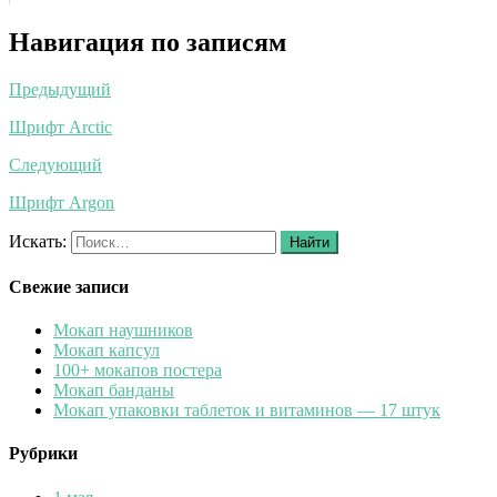
Навигация по записям
Предыдущий
Шрифт Arctic
Следующий
Шрифт Argon
Искать:
Найти
Свежие записи
Мокап наушников
Мокап капсул
100+ мокапов постера
Мокап банданы
Мокап упаковки таблеток и витаминов — 17 штук
Рубрики