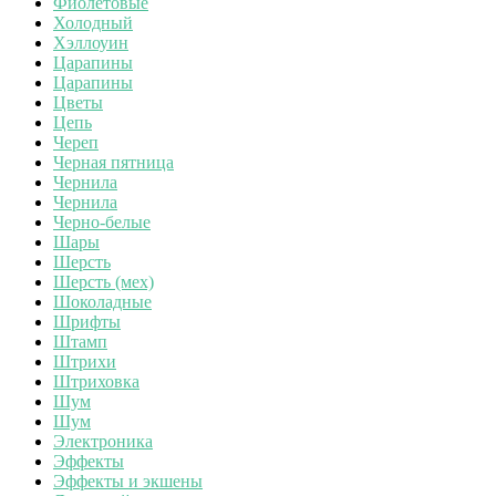
Фиолетовые
Холодный
Хэллоуин
Царапины
Царапины
Цветы
Цепь
Череп
Черная пятница
Чернила
Чернила
Черно-белые
Шары
Шерсть
Шерсть (мех)
Шоколадные
Шрифты
Штамп
Штрихи
Штриховка
Шум
Шум
Электроника
Эффекты
Эффекты и экшены