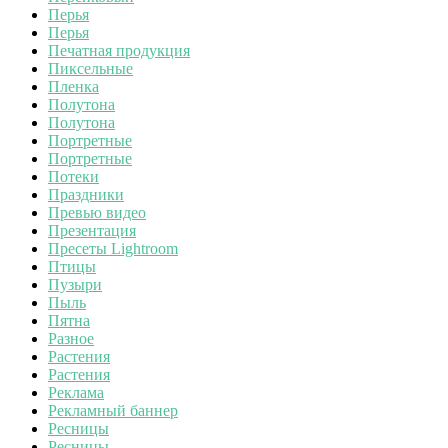
Перья
Перья
Печатная продукция
Пиксельные
Пленка
Полутона
Полутона
Портретные
Портретные
Потеки
Праздники
Превью видео
Презентация
Пресеты Lightroom
Птицы
Пузыри
Пыль
Пятна
Разное
Растения
Растения
Реклама
Рекламный баннер
Ресницы
Ресницы