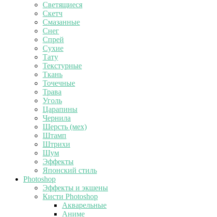
Светящиеся
Скетч
Смазанные
Снег
Спрей
Сухие
Тату
Текстурные
Ткань
Точечные
Трава
Уголь
Царапины
Чернила
Шерсть (мех)
Штамп
Штрихи
Шум
Эффекты
Японский стиль
Photoshop
Эффекты и экшены
Кисти Photoshop
Акварельные
Аниме