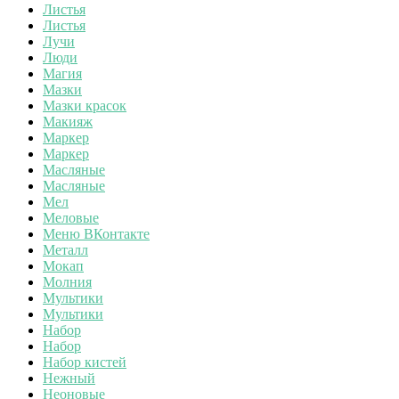
Листья
Листья
Лучи
Люди
Магия
Мазки
Мазки красок
Макияж
Маркер
Маркер
Масляные
Масляные
Мел
Меловые
Меню ВКонтакте
Металл
Мокап
Молния
Мультики
Мультики
Набор
Набор
Набор кистей
Нежный
Неоновые