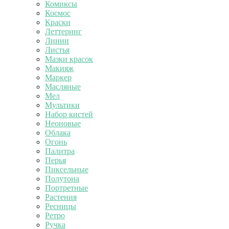
Комиксы
Космос
Краски
Леттеринг
Линии
Листья
Мазки красок
Макияж
Маркер
Масляные
Мел
Мультики
Набор кистей
Неоновые
Облака
Огонь
Палитра
Перья
Пиксельные
Полутона
Портретные
Растения
Ресницы
Ретро
Ручка