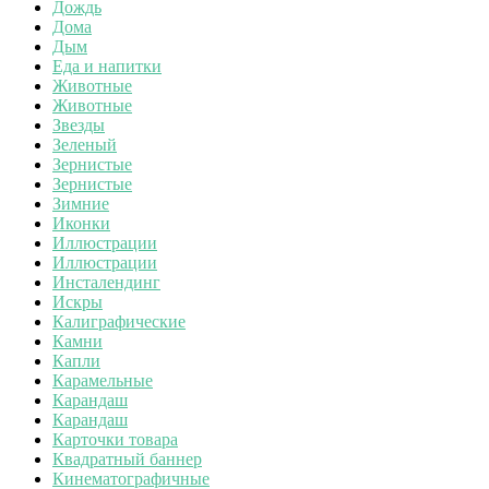
Дождь
Дома
Дым
Еда и напитки
Животные
Животные
Звезды
Зеленый
Зернистые
Зернистые
Зимние
Иконки
Иллюстрации
Иллюстрации
Инсталендинг
Искры
Калиграфические
Камни
Капли
Карамельные
Карандаш
Карандаш
Карточки товара
Квадратный баннер
Кинематографичные