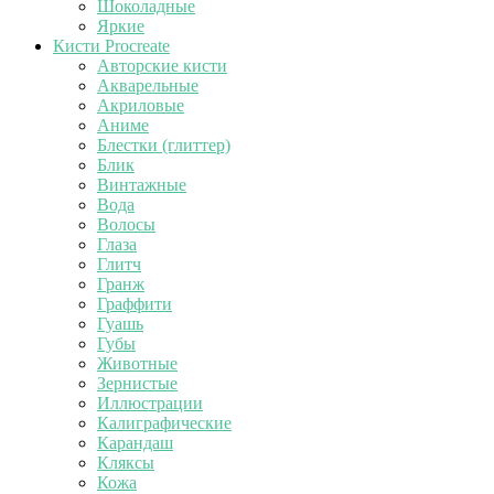
Шоколадные
Яркие
Кисти Procreate
Авторские кисти
Акварельные
Акриловые
Аниме
Блестки (глиттер)
Блик
Винтажные
Вода
Волосы
Глаза
Глитч
Гранж
Граффити
Гуашь
Губы
Животные
Зернистые
Иллюстрации
Калиграфические
Карандаш
Кляксы
Кожа