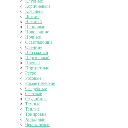
Клубные
Коричневый
Красный
Летние
Нежный
Неоновые
Новогодние
Ночные
Осветляющие
Осенние
Пейзажный
Персиковый
Пленка
Портретные
Ретро
Розовые
Романтические
Свадебные
Светлые
Студийные
Темные
Теплые
Тонировка
Холодный
Черно-белые