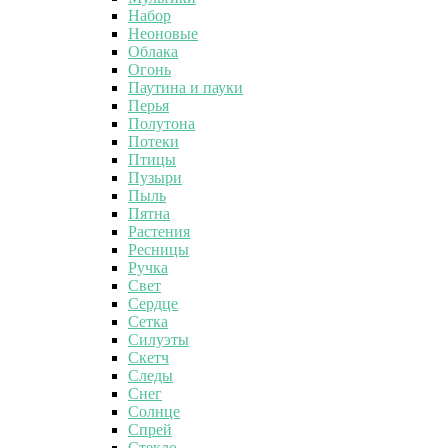
Набор
Неоновые
Облака
Огонь
Паутина и пауки
Перья
Полутона
Потеки
Птицы
Пузыри
Пыль
Пятна
Растения
Ресницы
Ручка
Свет
Сердце
Сетка
Силуэты
Скетч
Следы
Снег
Солнце
Спрей
Стекло