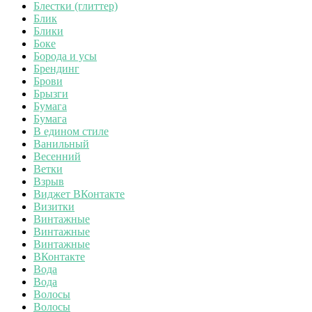
Блестки (глиттер)
Блик
Блики
Боке
Борода и усы
Брендинг
Брови
Брызги
Бумага
Бумага
В едином стиле
Ванильный
Весенний
Ветки
Взрыв
Виджет ВКонтакте
Визитки
Винтажные
Винтажные
Винтажные
ВКонтакте
Вода
Вода
Волосы
Волосы