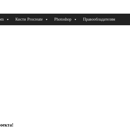
om
Кисти Procreate
Photoshop
Правообладателям
оекта!