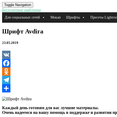
Toggle Navigation
Бесплатные шаблоны
Для социальных сетей
Мокап
Шрифты
Пресеты Lightro
Шрифт
Шрифт Avdira
Avdira
23.05.2019
VK
Facebook
Odnoklassniki
Telegram
Отправить
Каждый день готовим для вас лучшие материалы.
Очень надеемся на вашу помощь в поддержке и развитии пр