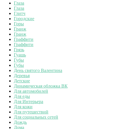
Глаза
Глаза
Глитч
Городские
Горы
Гранж
Гранж
Граффити
Граффити
Грязь
Гуашь
Губы
Губы
День святого Валентина
Деревья
Детские
Динамическая обложка ВК
Для автомобилей
Для еды
Для Интерьера
Для кожи
Для путешествий
Для социальных сетей
Дождь
Дома