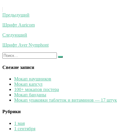
Навигация
Предыдущий
по
Шрифт Auricom
записям
Следующий
Шрифт Aver Nymphont
Искать:
Найти
Свежие записи
Мокап наушников
Мокап капсул
100+ мокапов постера
Мокап банданы
Мокап упаковки таблеток и витаминов — 17 штук
Рубрики
1 мая
1 сентября