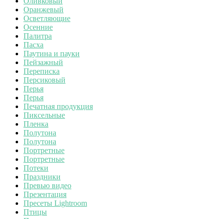
Оливковый
Оранжевый
Осветляющие
Осенние
Палитра
Пасха
Паутина и пауки
Пейзажный
Переписка
Персиковый
Перья
Перья
Печатная продукция
Пиксельные
Пленка
Полутона
Полутона
Портретные
Портретные
Потеки
Праздники
Превью видео
Презентация
Пресеты Lightroom
Птицы