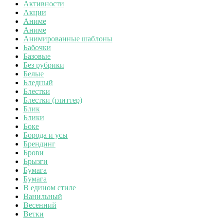
Активности
Акции
Аниме
Аниме
Анимированные шаблоны
Бабочки
Базовые
Без рубрики
Белые
Бледный
Блестки
Блестки (глиттер)
Блик
Блики
Боке
Борода и усы
Брендинг
Брови
Брызги
Бумага
Бумага
В едином стиле
Ванильный
Весенний
Ветки