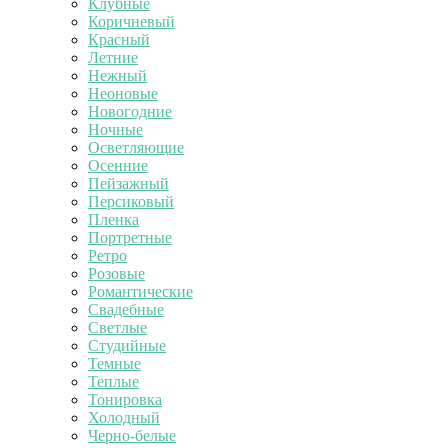
Клубные
Коричневый
Красный
Летние
Нежный
Неоновые
Новогодние
Ночные
Осветляющие
Осенние
Пейзажный
Персиковый
Пленка
Портретные
Ретро
Розовые
Романтические
Свадебные
Светлые
Студийные
Темные
Теплые
Тонировка
Холодный
Черно-белые