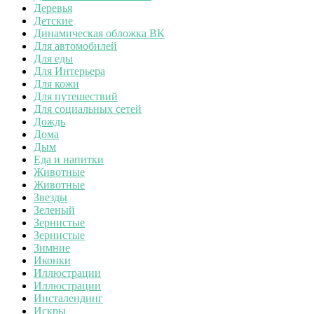
Деревья
Детские
Динамическая обложка ВК
Для автомобилей
Для еды
Для Интерьера
Для кожи
Для путешествий
Для социальных сетей
Дождь
Дома
Дым
Еда и напитки
Животные
Животные
Звезды
Зеленый
Зернистые
Зернистые
Зимние
Иконки
Иллюстрации
Иллюстрации
Инсталендинг
Искры