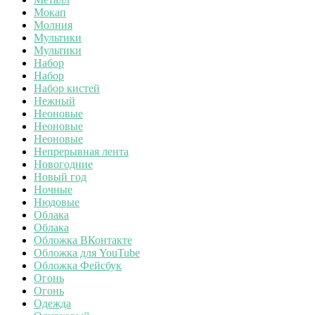
Мокап
Молния
Мультики
Мультики
Набор
Набор
Набор кистей
Нежный
Неоновые
Неоновые
Неоновые
Непрерывная лента
Новогодние
Новый год
Ночные
Нюдовые
Облака
Облака
Обложка ВКонтакте
Обложка для YouTube
Обложка Фейсбук
Огонь
Огонь
Одежда