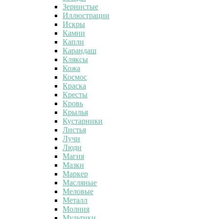
Зернистые
Иллюстрации
Искры
Камни
Капли
Карандаш
Кляксы
Кожа
Космос
Краска
Кресты
Кровь
Крылья
Кустарники
Листья
Лучи
Люди
Магия
Мазки
Маркер
Масляные
Меловые
Металл
Молния
Мультики