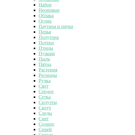
Набор
Неоновые
Облака
Огонь
Паутина и пауки
Перья
Полутона
Потеки
Птицы
Пузыри
Пыль
Пятна
Растения
Ресницы
Ручка
Свет
Сердце
Сетка
Силуэты
Скетч
Следы
Снег
Солнце
Спрей
Стекло