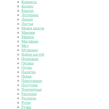
Комиксы
Космос
Краски
Леттеринг
Линии
Листья
Мазки красок
Макияж
Маркер
Масляные
Мел
Мультики
Набор кистей
Неоновые
Облака
Огонь
Палитра
Перья
Пиксельные
Полутона
Портретные
Растения
Ресницы
Ретро
Ручка