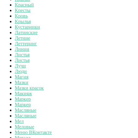
Красный
Кресты
Кровь
Крылья
Кустарники
Латинские
Летние
Леттеринг
Линии
Листья
Листья
Лучи
Люди
Магия
Мазки
Мазки красок
Макияж
Маркер
Маркер
Масляные
Масляные
Мел
Меловые
Меню ВКонтакте
Металл