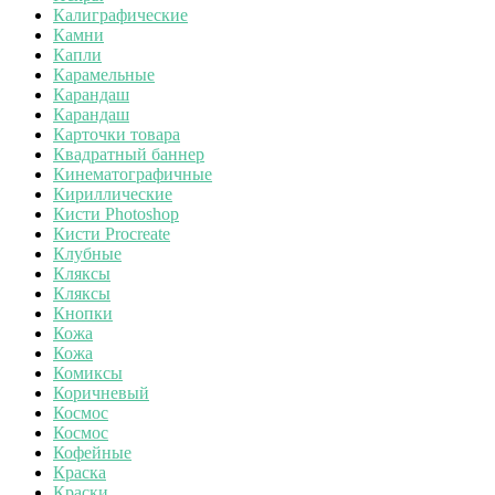
Калиграфические
Камни
Капли
Карамельные
Карандаш
Карандаш
Карточки товара
Квадратный баннер
Кинематографичные
Кириллические
Кисти Photoshop
Кисти Procreate
Клубные
Кляксы
Кляксы
Кнопки
Кожа
Кожа
Комиксы
Коричневый
Космос
Космос
Кофейные
Краска
Краски