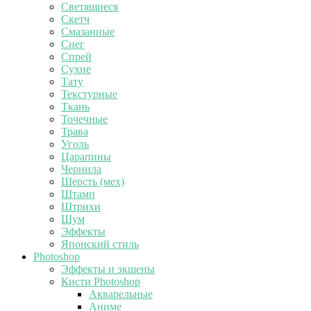
Светящиеся
Скетч
Смазанные
Снег
Спрей
Сухие
Тату
Текстурные
Ткань
Точечные
Трава
Уголь
Царапины
Чернила
Шерсть (мех)
Штамп
Штрихи
Шум
Эффекты
Японский стиль
Photoshop
Эффекты и экшены
Кисти Photoshop
Акварельные
Аниме