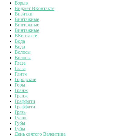
Взрыв
Виджет ВКонтакте
Визитки
Винтажные
Винтажные
Винтажные
ВКонтакте
Вода
Вода
Волосы
Волосы
Глаза
Глаза
Глитч
Городские
Горы
Гранж
Гранж
Граффити
Граффити
Грязь
Гуашь
Губы
Губы
День святого Валентина