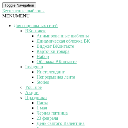
Toggle Navigation
Бесплатные шаблоны
MENU
MENU
Для социальных сетей
ВКонтакте
Анимированные шаблоны
Динамическая обложка ВК
Виджет ВКонтакте
Карточки товара
Набор
Обложка ВКонтакте
Instagram
Инсталендинг
Непрерывная лента
Stories
YouTube
Акции
Праздники
Пасха
1 мая
Черная пятница
23 февраля
День святого Валентина