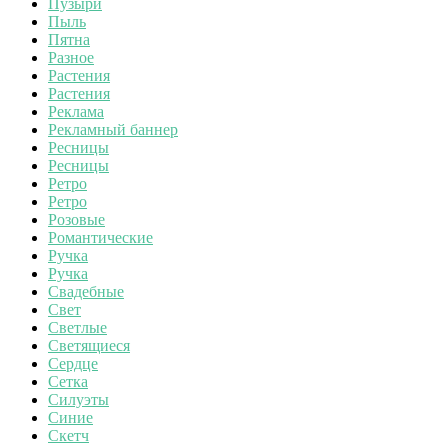
Пузыри
Пыль
Пятна
Разное
Растения
Растения
Реклама
Рекламный баннер
Ресницы
Ресницы
Ретро
Ретро
Розовые
Романтические
Ручка
Ручка
Свадебные
Свет
Светлые
Светящиеся
Сердце
Сетка
Силуэты
Синие
Скетч