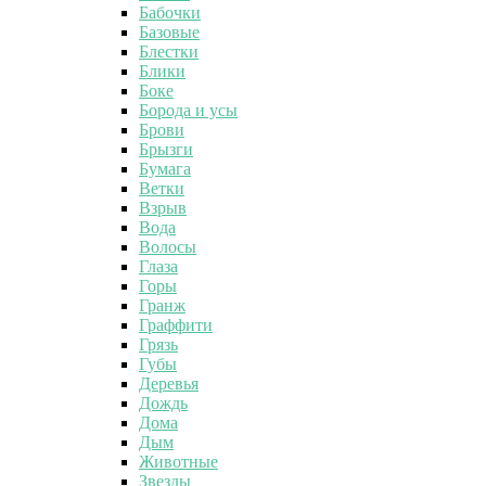
Бабочки
Базовые
Блестки
Блики
Боке
Борода и усы
Брови
Брызги
Бумага
Ветки
Взрыв
Вода
Волосы
Глаза
Горы
Гранж
Граффити
Грязь
Губы
Деревья
Дождь
Дома
Дым
Животные
Звезды