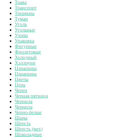
Трава
Транспорт
Трещины
Туман
Уголь
Угольные
Узоры
Упаковка
Фигурные
Фиолетовые
Холодный
Хэллоуин
Царапины
Царапины
Цветы
Цепь
Череп
Черная пятница
Чернила
Чернила
Черно-белые
Шары
Шерсть
Шерсть (мех)
Шоколадные