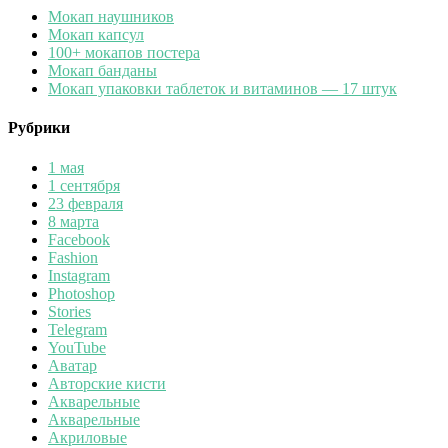
Мокап наушников
Мокап капсул
100+ мокапов постера
Мокап банданы
Мокап упаковки таблеток и витаминов — 17 штук
Рубрики
1 мая
1 сентября
23 февраля
8 марта
Facebook
Fashion
Instagram
Photoshop
Stories
Telegram
YouTube
Аватар
Авторские кисти
Акварельные
Акварельные
Акриловые