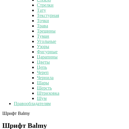
Стрелки
Тату
Текстурная
Точки
Трава
Трещины
Туман
Угольные
Узоры
Фигурные
Царапины
Цветы
Цепь
Череп
Чернила
Шары
Шерсть
Штриховка
Шум
Правообладателям
Шрифт Balmy
Шрифт Balmy