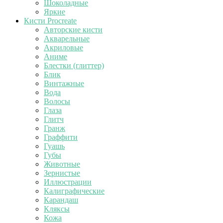
Шоколадные
Яркие
Кисти Procreate
Авторские кисти
Акварельные
Акриловые
Аниме
Блестки (глиттер)
Блик
Винтажные
Вода
Волосы
Глаза
Глитч
Гранж
Граффити
Гуашь
Губы
Животные
Зернистые
Иллюстрации
Калиграфические
Карандаш
Кляксы
Кожа