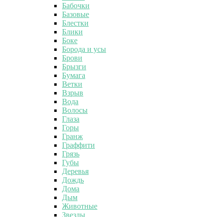
Бабочки
Базовые
Блестки
Блики
Боке
Борода и усы
Брови
Брызги
Бумага
Ветки
Взрыв
Вода
Волосы
Глаза
Горы
Гранж
Граффити
Грязь
Губы
Деревья
Дождь
Дома
Дым
Животные
Звезды