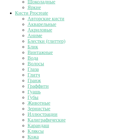
Шоколадные
Яркие
Кисти Procreate
Авторские кисти
Акварельные
Акриловые
Аниме
Блестки (глиттер)
Блик
Винтажные
Вода
Волосы
Глаза
Глитч
Гранж
Граффити
Гуашь
Губы
Животные
Зернистые
Иллюстрации
Калиграфические
Карандаш
Кляксы
Кожа