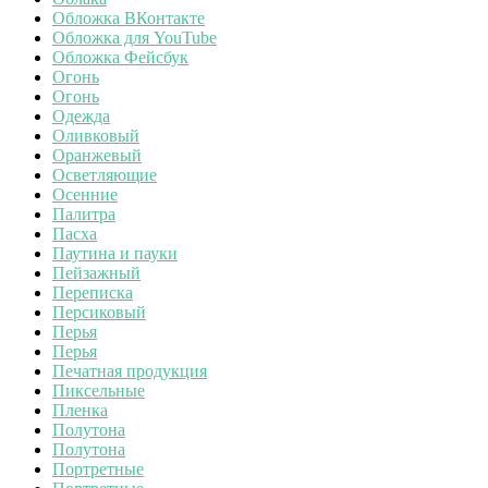
Обложка ВКонтакте
Обложка для YouTube
Обложка Фейсбук
Огонь
Огонь
Одежда
Оливковый
Оранжевый
Осветляющие
Осенние
Палитра
Пасха
Паутина и пауки
Пейзажный
Переписка
Персиковый
Перья
Перья
Печатная продукция
Пиксельные
Пленка
Полутона
Полутона
Портретные