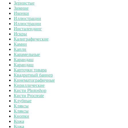
Зернистые
Зимние
Иконки
Иллюстрации
Иллюстрации
Инсталендинг
Искры
Калиграфические
Камни
Капли
Карамельные
Карандаш
Карандаш
Карточки товара
Квадратный баннер
Кинематографичные
Кириллические
Кисти Photoshop
Кисти Procreate
Клубные
Кляксы
Кляксы
Кнопки
Кожа
Кожа