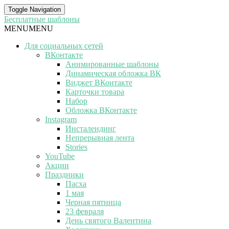
Toggle Navigation
Бесплатные шаблоны
MENU
MENU
Для социальных сетей
ВКонтакте
Анимированные шаблоны
Динамическая обложка ВК
Виджет ВКонтакте
Карточки товара
Набор
Обложка ВКонтакте
Instagram
Инсталендинг
Непрерывная лента
Stories
YouTube
Акции
Праздники
Пасха
1 мая
Черная пятница
23 февраля
День святого Валентина