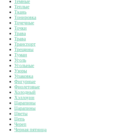
Темные
Теплые
Ткань
Тонировка
Точечные
Точки
Трава
Трава
Транспорт
Трещины
Туман
Уголь
Угольные
Узоры
Упаковка
Фигурные
Фиолетовые
Холодный
Хэллоуин
Царапины
Царапины
Цветы
Цепь
Череп
Черная пятница