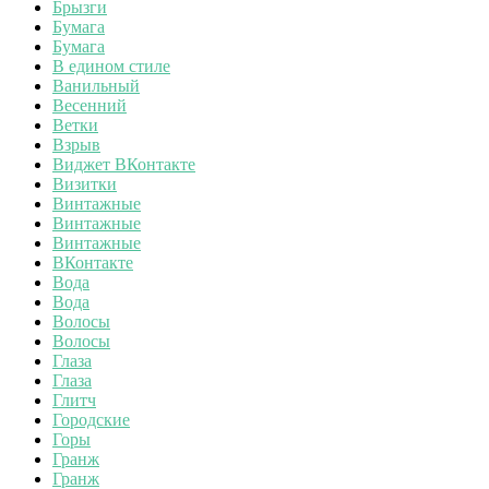
Брызги
Бумага
Бумага
В едином стиле
Ванильный
Весенний
Ветки
Взрыв
Виджет ВКонтакте
Визитки
Винтажные
Винтажные
Винтажные
ВКонтакте
Вода
Вода
Волосы
Волосы
Глаза
Глаза
Глитч
Городские
Горы
Гранж
Гранж