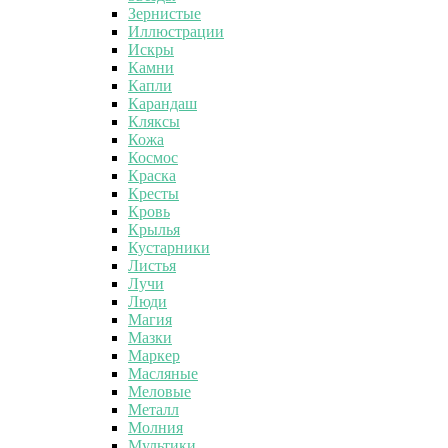
Зернистые
Иллюстрации
Искры
Камни
Капли
Карандаш
Кляксы
Кожа
Космос
Краска
Кресты
Кровь
Крылья
Кустарники
Листья
Лучи
Люди
Магия
Мазки
Маркер
Масляные
Меловые
Металл
Молния
Мультики