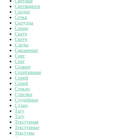
Светлые
Светящиеся
Сердце
Сетка
Силуэты
Синие
Скетч
Скетч
Следы
Смазанные
Снег
Снег
Солнце
Спортивные
Спрей
Спрей
Стекло
Стрелки
Студийные
Сухие
Тату
Тату
Текстурная
Текстурные
Текстуры