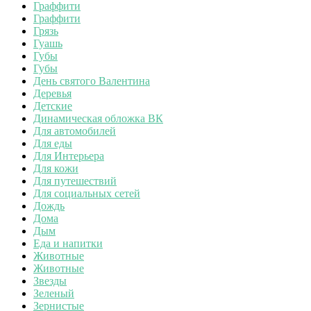
Граффити
Граффити
Грязь
Гуашь
Губы
Губы
День святого Валентина
Деревья
Детские
Динамическая обложка ВК
Для автомобилей
Для еды
Для Интерьера
Для кожи
Для путешествий
Для социальных сетей
Дождь
Дома
Дым
Еда и напитки
Животные
Животные
Звезды
Зеленый
Зернистые