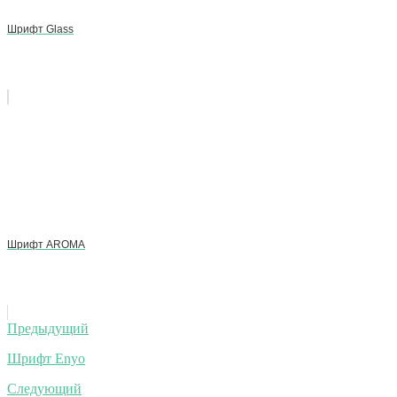
Шрифт Glass
Шрифт AROMA
Навигация
Предыдущий
по
Шрифт Enyo
записям
Следующий