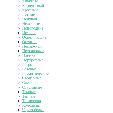
Клубные
Коричневый
Красный
Летние
Нежный
Неоновые
Новогодние
Ночные
Осветляющие
Осенние
Пейзажный
Персиковый
Пленка
Портретные
Ретро
Розовые
Романтические
Свадебные
Светлые
Студийные
Темные
Теплые
Тонировка
Холодный
Черно-белые