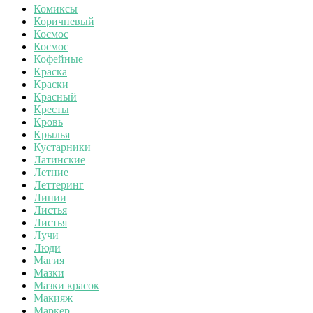
Комиксы
Коричневый
Космос
Космос
Кофейные
Краска
Краски
Красный
Кресты
Кровь
Крылья
Кустарники
Латинские
Летние
Леттеринг
Линии
Листья
Листья
Лучи
Люди
Магия
Мазки
Мазки красок
Макияж
Маркер