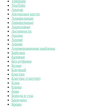
Telegram
YouTube
Аватар
Авторские кисти
Акварельные
Акварельные
Акриловые
Активности
Акции
Аниме
Аниме
Анимированные шаблоны
Бабочки
Базовые
Без рубрики
Белые
Бледный
Блестки
Блестки (глиттер)
Блик
Блики
Боке
Борода и усы
Брендинг
Брови