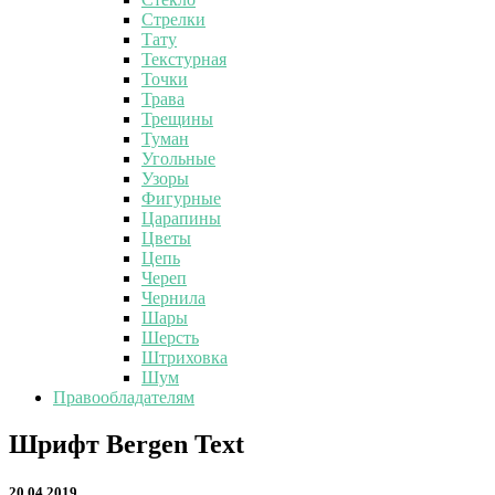
Стрелки
Тату
Текстурная
Точки
Трава
Трещины
Туман
Угольные
Узоры
Фигурные
Царапины
Цветы
Цепь
Череп
Чернила
Шары
Шерсть
Штриховка
Шум
Правообладателям
Шрифт
Шрифт Bergen Text
Bergen
Text
20.04.2019