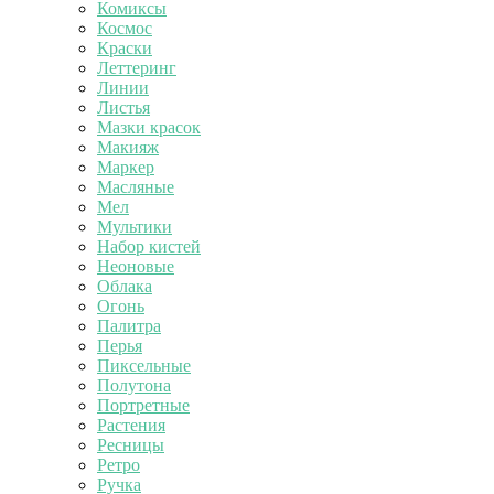
Комиксы
Космос
Краски
Леттеринг
Линии
Листья
Мазки красок
Макияж
Маркер
Масляные
Мел
Мультики
Набор кистей
Неоновые
Облака
Огонь
Палитра
Перья
Пиксельные
Полутона
Портретные
Растения
Ресницы
Ретро
Ручка