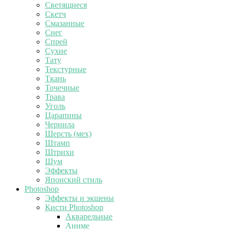
Светящиеся
Скетч
Смазанные
Снег
Спрей
Сухие
Тату
Текстурные
Ткань
Точечные
Трава
Уголь
Царапины
Чернила
Шерсть (мех)
Штамп
Штрихи
Шум
Эффекты
Японский стиль
Photoshop
Эффекты и экшены
Кисти Photoshop
Акварельные
Аниме