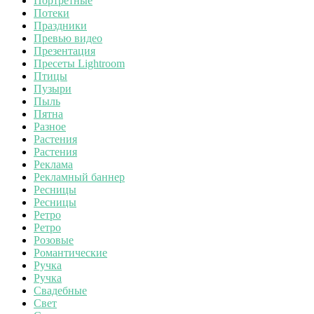
Портретные
Потеки
Праздники
Превью видео
Презентация
Пресеты Lightroom
Птицы
Пузыри
Пыль
Пятна
Разное
Растения
Растения
Реклама
Рекламный баннер
Ресницы
Ресницы
Ретро
Ретро
Розовые
Романтические
Ручка
Ручка
Свадебные
Свет