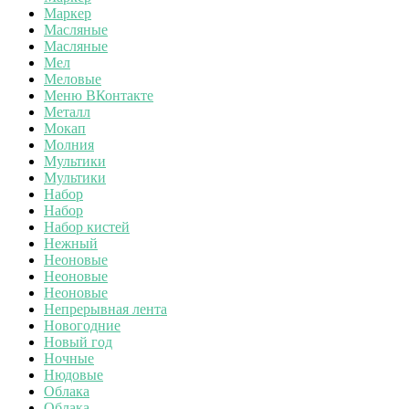
Маркер
Масляные
Масляные
Мел
Меловые
Меню ВКонтакте
Металл
Мокап
Молния
Мультики
Мультики
Набор
Набор
Набор кистей
Нежный
Неоновые
Неоновые
Неоновые
Непрерывная лента
Новогодние
Новый год
Ночные
Нюдовые
Облака
Облака