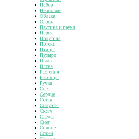
Набор
Неоновые
Облака
Огонь
Паутина и пауки
Перья
Полутона
Потеки
Птицы
Пузыри
Пыль
Пятна
Растения
Ресницы
Ручка
Свет
Сердце
Сетка
Силуэты
Скетч
Следы
Снег
Солнце
Спрей
Стекло