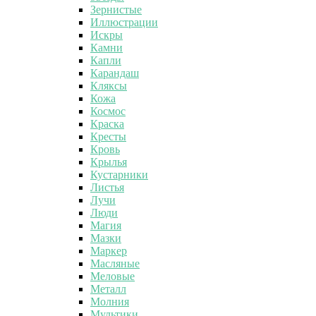
Зернистые
Иллюстрации
Искры
Камни
Капли
Карандаш
Кляксы
Кожа
Космос
Краска
Кресты
Кровь
Крылья
Кустарники
Листья
Лучи
Люди
Магия
Мазки
Маркер
Масляные
Меловые
Металл
Молния
Мультики