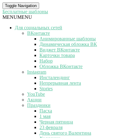
Toggle Navigation
Бесплатные шаблоны
MENU
MENU
Для социальных сетей
ВКонтакте
Анимированные шаблоны
Динамическая обложка ВК
Виджет ВКонтакте
Карточки товара
Набор
Обложка ВКонтакте
Instagram
Инсталендинг
Непрерывная лента
Stories
YouTube
Акции
Праздники
Пасха
1 мая
Черная пятница
23 февраля
День святого Валентина