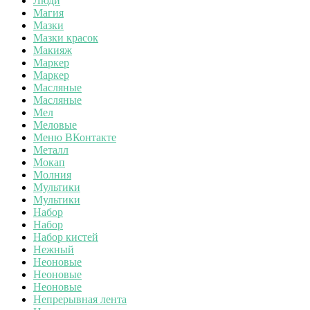
Люди
Магия
Мазки
Мазки красок
Макияж
Маркер
Маркер
Масляные
Масляные
Мел
Меловые
Меню ВКонтакте
Металл
Мокап
Молния
Мультики
Мультики
Набор
Набор
Набор кистей
Нежный
Неоновые
Неоновые
Неоновые
Непрерывная лента