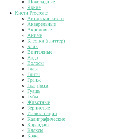
Шоколадные
Яркие
Кисти Procreate
Авторские кисти
Акварельные
Акриловые
Аниме
Блестки (глиттер)
Блик
Винтажные
Вода
Волосы
Глаза
Глитч
Гранж
Граффити
Гуашь
Губы
Животные
Зернистые
Иллюстрации
Калиграфические
Карандаш
Кляксы
Кожа