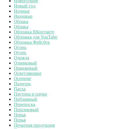
Новогодние
Новый год
Ночные
Нюдовые
Облака
Облака
Обложка ВКонтакте
Обложка для YouTube
Обложка Фейсбук
Огонь
Огонь
Одежда
Оливковый
Оранжевый
Осветляющие
Осенние
Палитра
Пасха
Паутина и пауки
Пейзажный
Переписка
Персиковый
Перья
Перья
Печатная продукция