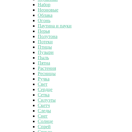
Набор
Неоновые
Облака
Огонь
Паутина и пауки
Перья
Полутона
Потеки
Птицы
Пузыри
Пыль
Пятна
Растения
Ресницы
Ручка
Свет
Сердце
Сетка
Силуэты
Скетч
Следы
Снег
Солнце
Спрей
Стекло