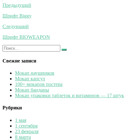
Навигация
Предыдущий
по
Шрифт Biggy
записям
Следующий
Шрифт BIOWEAPON
Искать:
Найти
Свежие записи
Мокап наушников
Мокап капсул
100+ мокапов постера
Мокап банданы
Мокап упаковки таблеток и витаминов — 17 штук
Рубрики
1 мая
1 сентября
23 февраля
8 марта