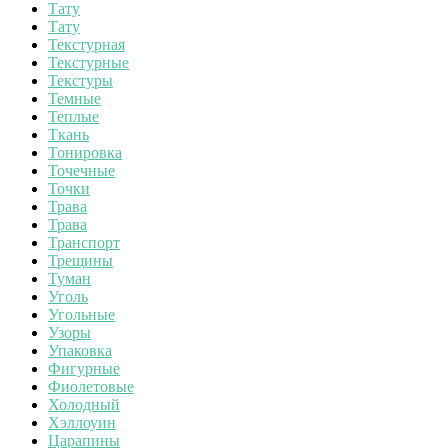
Тату
Тату
Текстурная
Текстурные
Текстуры
Темные
Теплые
Ткань
Тонировка
Точечные
Точки
Трава
Трава
Транспорт
Трещины
Туман
Уголь
Угольные
Узоры
Упаковка
Фигурные
Фиолетовые
Холодный
Хэллоуин
Царапины