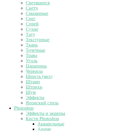
Светящиеся
Скетч
Смазанные
Снег
Спрей
Сухие
Тату
Текстурные
Ткань
Точечные
Трава
Уголь
Царапины
Чернила
Шерсть (мех)
Штамп
Штрихи
Шум
Эффекты
Японский стиль
Photoshop
Эффекты и экшены
Кисти Photoshop
Акварельные
Аниме