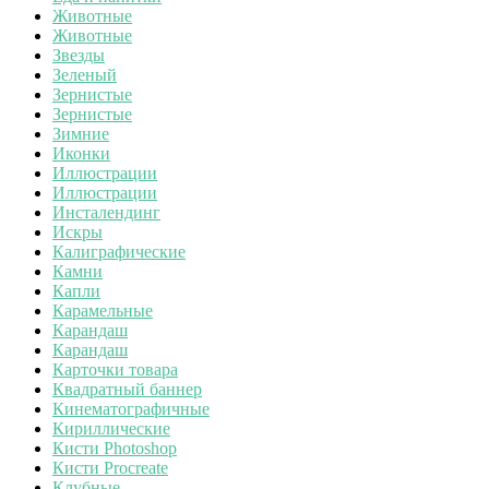
Животные
Животные
Звезды
Зеленый
Зернистые
Зернистые
Зимние
Иконки
Иллюстрации
Иллюстрации
Инсталендинг
Искры
Калиграфические
Камни
Капли
Карамельные
Карандаш
Карандаш
Карточки товара
Квадратный баннер
Кинематографичные
Кириллические
Кисти Photoshop
Кисти Procreate
Клубные