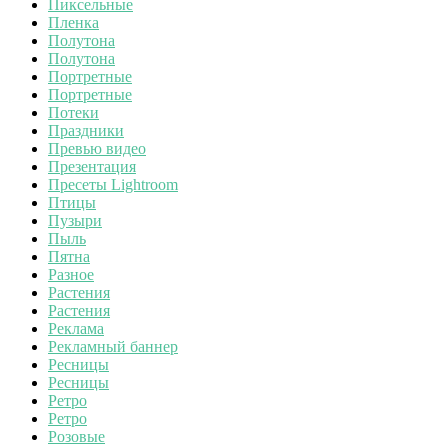
Пиксельные
Пленка
Полутона
Полутона
Портретные
Портретные
Потеки
Праздники
Превью видео
Презентация
Пресеты Lightroom
Птицы
Пузыри
Пыль
Пятна
Разное
Растения
Растения
Реклама
Рекламный баннер
Ресницы
Ресницы
Ретро
Ретро
Розовые