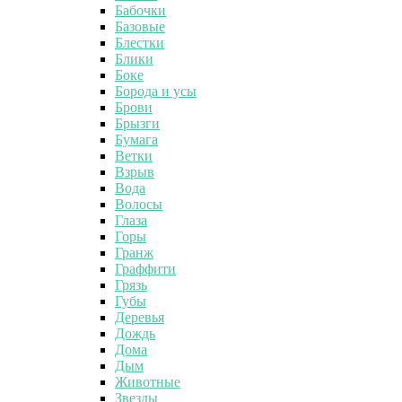
Бабочки
Базовые
Блестки
Блики
Боке
Борода и усы
Брови
Брызги
Бумага
Ветки
Взрыв
Вода
Волосы
Глаза
Горы
Гранж
Граффити
Грязь
Губы
Деревья
Дождь
Дома
Дым
Животные
Звезды