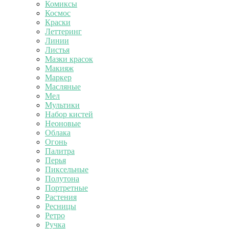
Комиксы
Космос
Краски
Леттеринг
Линии
Листья
Мазки красок
Макияж
Маркер
Масляные
Мел
Мультики
Набор кистей
Неоновые
Облака
Огонь
Палитра
Перья
Пиксельные
Полутона
Портретные
Растения
Ресницы
Ретро
Ручка