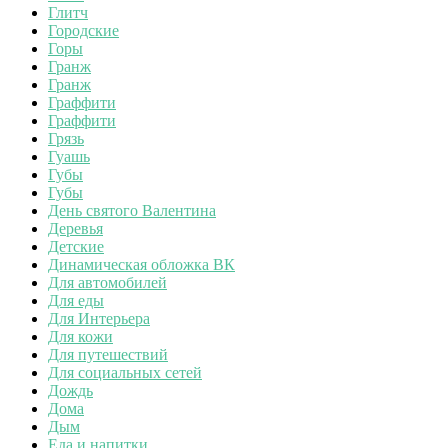
Глитч
Городские
Горы
Гранж
Гранж
Граффити
Граффити
Грязь
Гуашь
Губы
Губы
День святого Валентина
Деревья
Детские
Динамическая обложка ВК
Для автомобилей
Для еды
Для Интерьера
Для кожи
Для путешествий
Для социальных сетей
Дождь
Дома
Дым
Еда и напитки