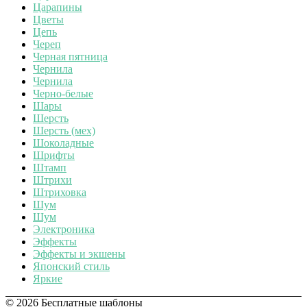
Царапины
Цветы
Цепь
Череп
Черная пятница
Чернила
Чернила
Черно-белые
Шары
Шерсть
Шерсть (мех)
Шоколадные
Шрифты
Штамп
Штрихи
Штриховка
Шум
Шум
Электроника
Эффекты
Эффекты и экшены
Японский стиль
Яркие
© 2026 Бесплатные шаблоны