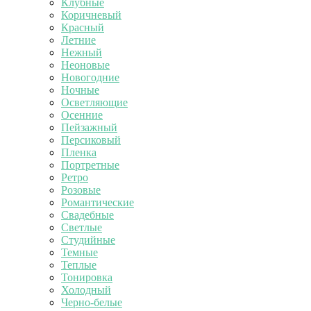
Клубные
Коричневый
Красный
Летние
Нежный
Неоновые
Новогодние
Ночные
Осветляющие
Осенние
Пейзажный
Персиковый
Пленка
Портретные
Ретро
Розовые
Романтические
Свадебные
Светлые
Студийные
Темные
Теплые
Тонировка
Холодный
Черно-белые