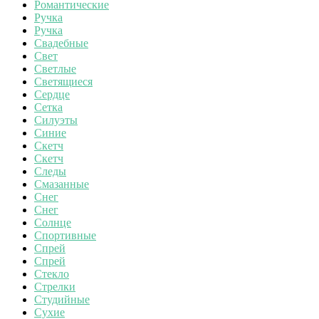
Романтические
Ручка
Ручка
Свадебные
Свет
Светлые
Светящиеся
Сердце
Сетка
Силуэты
Синие
Скетч
Скетч
Следы
Смазанные
Снег
Снег
Солнце
Спортивные
Спрей
Спрей
Стекло
Стрелки
Студийные
Сухие