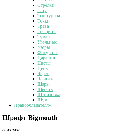
Стрелки
Тату
Текстурная
Точки
Трава
Трещины
Туман
Угольные
Узоры
Фигурные
Царапины
Цветы
Цепь
Череп
Чернила
Шары
Шерсть
Штриховка
Шум
Правообладателям
Шрифт
Шрифт Bigmouth
Bigmouth
06.02.2020