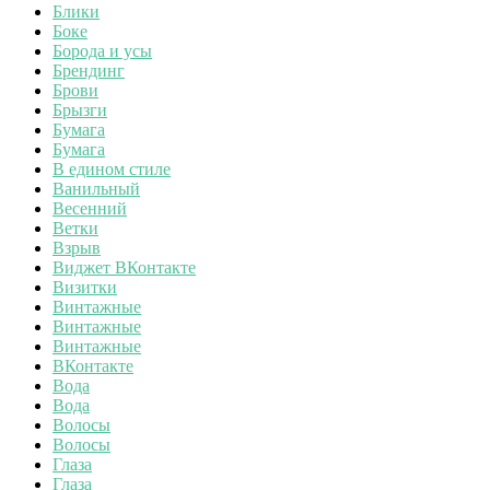
Блики
Боке
Борода и усы
Брендинг
Брови
Брызги
Бумага
Бумага
В едином стиле
Ванильный
Весенний
Ветки
Взрыв
Виджет ВКонтакте
Визитки
Винтажные
Винтажные
Винтажные
ВКонтакте
Вода
Вода
Волосы
Волосы
Глаза
Глаза