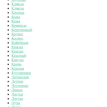
Кляксы
Кляксы
Кнопки
Кожа
Кожа
Комиксы
Коричневый
Космос
Космос
Кофейные
Краска
Краски
Красный
Кресты
Кровь
Крылья
Кустарники
Латинские
Летние
Леттеринг
Линии
Листья
Листья
Лучи