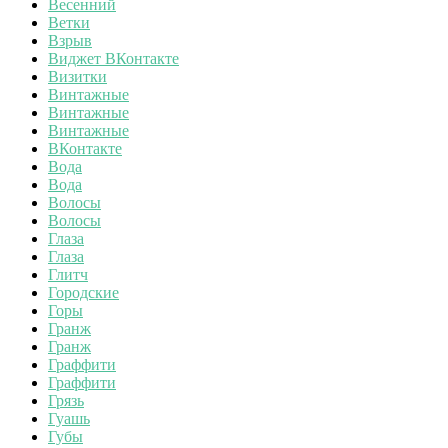
Весенний
Ветки
Взрыв
Виджет ВКонтакте
Визитки
Винтажные
Винтажные
Винтажные
ВКонтакте
Вода
Вода
Волосы
Волосы
Глаза
Глаза
Глитч
Городские
Горы
Гранж
Гранж
Граффити
Граффити
Грязь
Гуашь
Губы