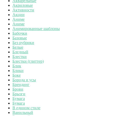
Акварельные
Акриловые
Активности
Акции
Аниме
Аниме
Анимированные шаблоны
Бабочки
Базовые
Без рубрики
Белые
Бледный
Блестки
Блестки (глиттер)
Блик
Блики
Боке
Борода и усы
Брендинг
Брови
Брызги
Бумага
Бумага
В едином стиле
Ванильный