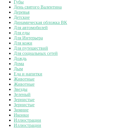
Губы
День святого Валентина
Деревья
Детские
Динамическая обложка ВК
Для автомобилей
Для еды
Для Интерьера
Для кожи
Для путешествий
Для социальных сетей
Дождь
Дома
Дым
Еда и напитки
Животные
Животные
Звезды
Зеленый
Зернистые
Зернистые
Зимние
Иконки
Иллюстрации
Иллюстрации