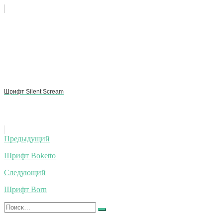
Шрифт Silent Scream
Навигация
Предыдущий
по
Шрифт Boketto
записям
Следующий
Шрифт Born
Искать:
Найти