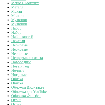
Меню ВКонтакте
Металл
Мокап
Молния
Мультики
Мультики
Набор
Набор
Набор кистей
Нежный
Неоновые
Неоновые
Неоновые
Непрерывная лента
Новогодние
Новый год
Ночные
Нюдовые
Облака
Облака
Обложка ВКонтакте
Обложка для YouTube
Обложка Фейсбук
Огонь
Огонь