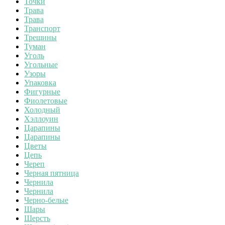
Точки
Трава
Трава
Транспорт
Трещины
Туман
Уголь
Угольные
Узоры
Упаковка
Фигурные
Фиолетовые
Холодный
Хэллоуин
Царапины
Царапины
Цветы
Цепь
Череп
Черная пятница
Чернила
Чернила
Черно-белые
Шары
Шерсть