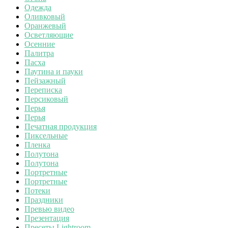
Одежда
Оливковый
Оранжевый
Осветляющие
Осенние
Палитра
Пасха
Паутина и пауки
Пейзажный
Переписка
Персиковый
Перья
Перья
Печатная продукция
Пиксельные
Пленка
Полутона
Полутона
Портретные
Портретные
Потеки
Праздники
Превью видео
Презентация
Пресеты Lightroom