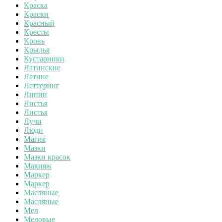
Краска
Краски
Красный
Кресты
Кровь
Крылья
Кустарники
Латинские
Летние
Леттеринг
Линии
Листья
Листья
Лучи
Люди
Магия
Мазки
Мазки красок
Макияж
Маркер
Маркер
Масляные
Масляные
Мел
Меловые