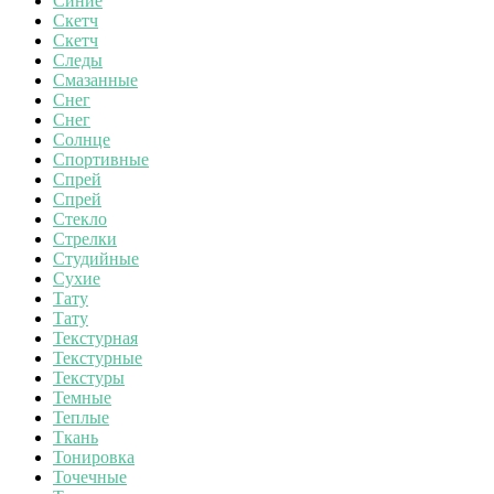
Синие
Скетч
Скетч
Следы
Смазанные
Снег
Снег
Солнце
Спортивные
Спрей
Спрей
Стекло
Стрелки
Студийные
Сухие
Тату
Тату
Текстурная
Текстурные
Текстуры
Темные
Теплые
Ткань
Тонировка
Точечные