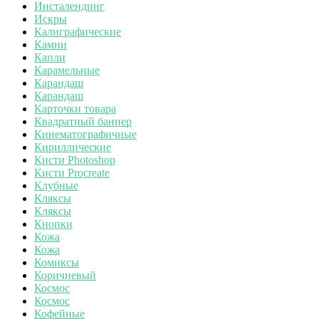
Инсталендинг
Искры
Калиграфические
Камни
Капли
Карамельные
Карандаш
Карандаш
Карточки товара
Квадратный баннер
Кинематографичные
Кириллические
Кисти Photoshop
Кисти Procreate
Клубные
Кляксы
Кляксы
Кнопки
Кожа
Кожа
Комиксы
Коричневый
Космос
Космос
Кофейные