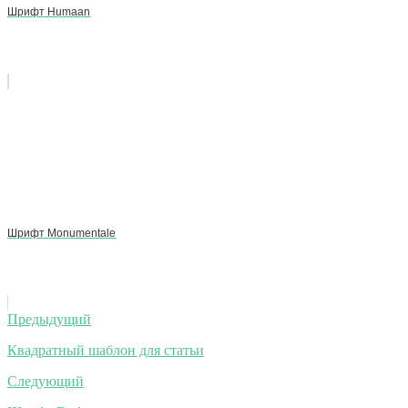
Шрифт Humaan
Шрифт Monumentale
Навигация
Предыдущий
по
Квадратный шаблон для статьи
записям
Следующий