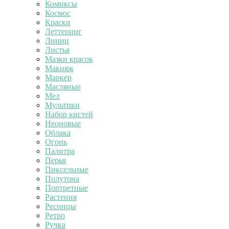
Комиксы
Космос
Краски
Леттеринг
Линии
Листья
Мазки красок
Макияж
Маркер
Масляные
Мел
Мультики
Набор кистей
Неоновые
Облака
Огонь
Палитра
Перья
Пиксельные
Полутона
Портретные
Растения
Ресницы
Ретро
Ручка