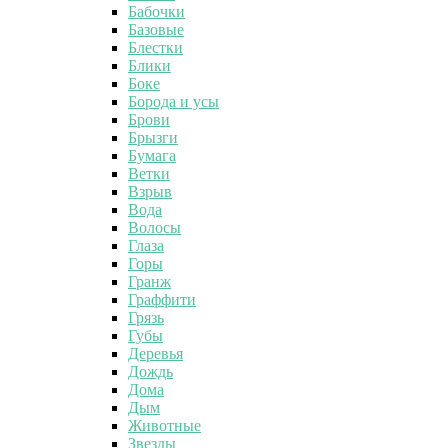
Бабочки
Базовые
Блестки
Блики
Боке
Борода и усы
Брови
Брызги
Бумага
Ветки
Взрыв
Вода
Волосы
Глаза
Горы
Гранж
Граффити
Грязь
Губы
Деревья
Дождь
Дома
Дым
Животные
Звезды