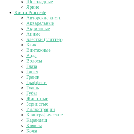
Шоколадные
Яркие
Кисти Procreate
Авторские кисти
Акварельные
Акриловые
Аниме
Блестки (глиттер)
Блик
Винтажные
Вода
Волосы
Глаза
Глитч
Гранж
Граффити
Гуашь
Губы
Животные
Зернистые
Иллюстрации
Калиграфические
Карандаш
Кляксы
Кожа