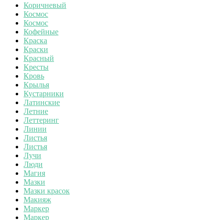
Коричневый
Космос
Космос
Кофейные
Краска
Краски
Красный
Кресты
Кровь
Крылья
Кустарники
Латинские
Летние
Леттеринг
Линии
Листья
Листья
Лучи
Люди
Магия
Мазки
Мазки красок
Макияж
Маркер
Маркер