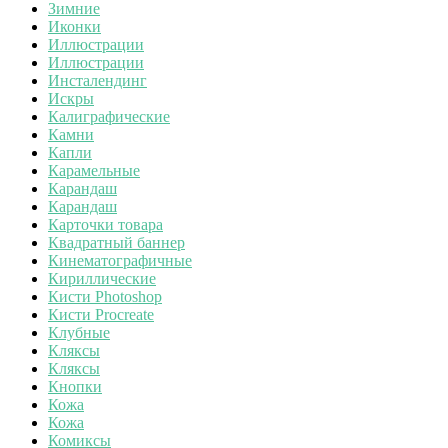
Зимние
Иконки
Иллюстрации
Иллюстрации
Инсталендинг
Искры
Калиграфические
Камни
Капли
Карамельные
Карандаш
Карандаш
Карточки товара
Квадратный баннер
Кинематографичные
Кириллические
Кисти Photoshop
Кисти Procreate
Клубные
Кляксы
Кляксы
Кнопки
Кожа
Кожа
Комиксы