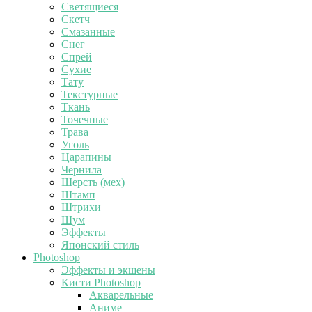
Светящиеся
Скетч
Смазанные
Снег
Спрей
Сухие
Тату
Текстурные
Ткань
Точечные
Трава
Уголь
Царапины
Чернила
Шерсть (мех)
Штамп
Штрихи
Шум
Эффекты
Японский стиль
Photoshop
Эффекты и экшены
Кисти Photoshop
Акварельные
Аниме