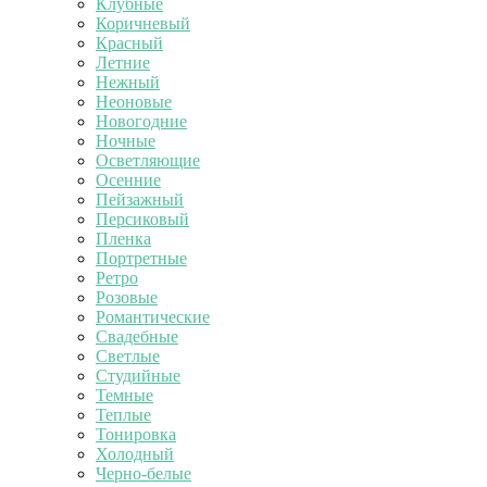
Клубные
Коричневый
Красный
Летние
Нежный
Неоновые
Новогодние
Ночные
Осветляющие
Осенние
Пейзажный
Персиковый
Пленка
Портретные
Ретро
Розовые
Романтические
Свадебные
Светлые
Студийные
Темные
Теплые
Тонировка
Холодный
Черно-белые