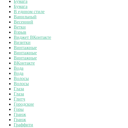
Бумага
Бумага
В едином стиле
Ванильный
Весенний
Ветки
Взрыв
Виджет ВКонтакте
Визитки
Винтажные
Винтажные
Винтажные
ВКонтакте
Вода
Вода
Волосы
Волосы
Глаза
Глаза
Глитч
Городские
Горы
Гранж
Гранж
Граффити