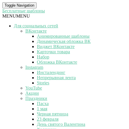
Toggle Navigation
Бесплатные шаблоны
MENU
MENU
Для социальных сетей
ВКонтакте
Анимированные шаблоны
Динамическая обложка ВК
Виджет ВКонтакте
Карточки товара
Набор
Обложка ВКонтакте
Instagram
Инсталендинг
Непрерывная лента
Stories
YouTube
Акции
Праздники
Пасха
1 мая
Черная пятница
23 февраля
День святого Валентина