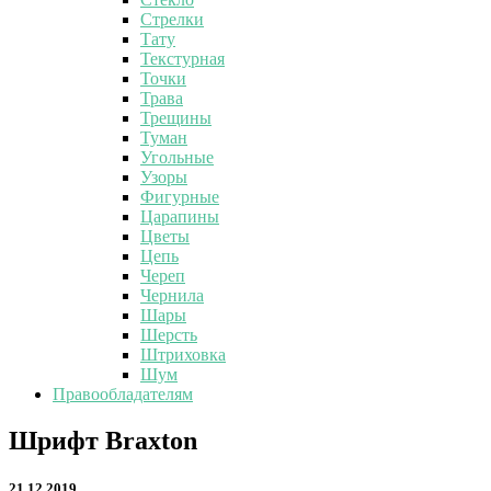
Стрелки
Тату
Текстурная
Точки
Трава
Трещины
Туман
Угольные
Узоры
Фигурные
Царапины
Цветы
Цепь
Череп
Чернила
Шары
Шерсть
Штриховка
Шум
Правообладателям
Шрифт
Шрифт Braxton
Braxton
21.12.2019