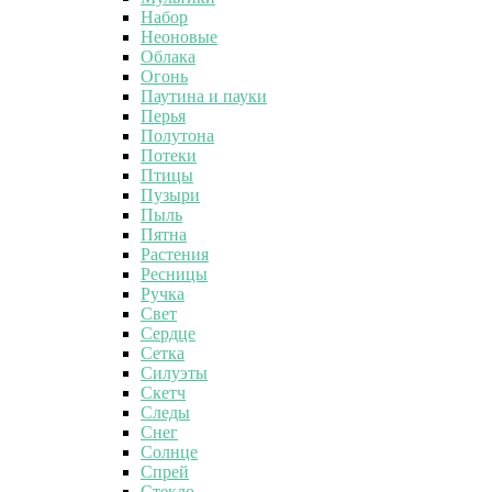
Набор
Неоновые
Облака
Огонь
Паутина и пауки
Перья
Полутона
Потеки
Птицы
Пузыри
Пыль
Пятна
Растения
Ресницы
Ручка
Свет
Сердце
Сетка
Силуэты
Скетч
Следы
Снег
Солнце
Спрей
Стекло