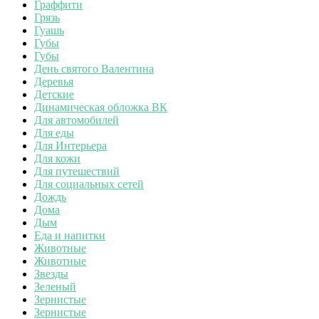
Граффити
Грязь
Гуашь
Губы
Губы
День святого Валентина
Деревья
Детские
Динамическая обложка ВК
Для автомобилей
Для еды
Для Интерьера
Для кожи
Для путешествий
Для социальных сетей
Дождь
Дома
Дым
Еда и напитки
Животные
Животные
Звезды
Зеленый
Зернистые
Зернистые