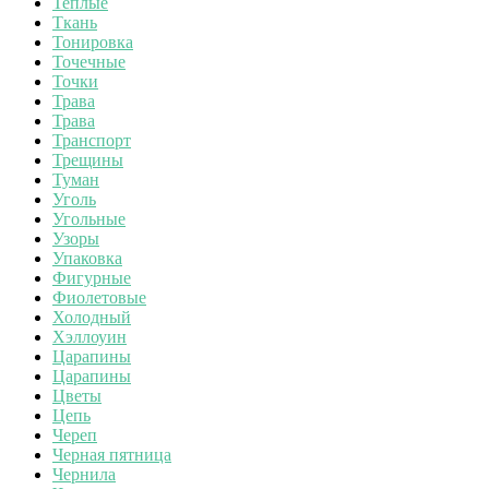
Теплые
Ткань
Тонировка
Точечные
Точки
Трава
Трава
Транспорт
Трещины
Туман
Уголь
Угольные
Узоры
Упаковка
Фигурные
Фиолетовые
Холодный
Хэллоуин
Царапины
Царапины
Цветы
Цепь
Череп
Черная пятница
Чернила