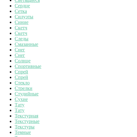
Светящиеся
Сердце
Сетка
Силуэты
Синие
Скетч
Скетч
Следы
Смазанные
Снег
Снег
Солнце
Спортивные
Спрей
Спрей
Стекло
Стрелки
Студийные
Сухие
Тату
Тату
Текстурная
Текстурные
Текстуры
Темные