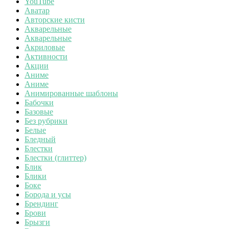
YouTube
Аватар
Авторские кисти
Акварельные
Акварельные
Акриловые
Активности
Акции
Аниме
Аниме
Анимированные шаблоны
Бабочки
Базовые
Без рубрики
Белые
Бледный
Блестки
Блестки (глиттер)
Блик
Блики
Боке
Борода и усы
Брендинг
Брови
Брызги