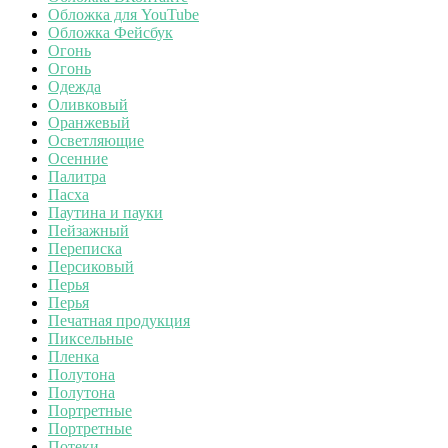
Обложка для YouTube
Обложка Фейсбук
Огонь
Огонь
Одежда
Оливковый
Оранжевый
Осветляющие
Осенние
Палитра
Пасха
Паутина и пауки
Пейзажный
Переписка
Персиковый
Перья
Перья
Печатная продукция
Пиксельные
Пленка
Полутона
Полутона
Портретные
Портретные
Потеки