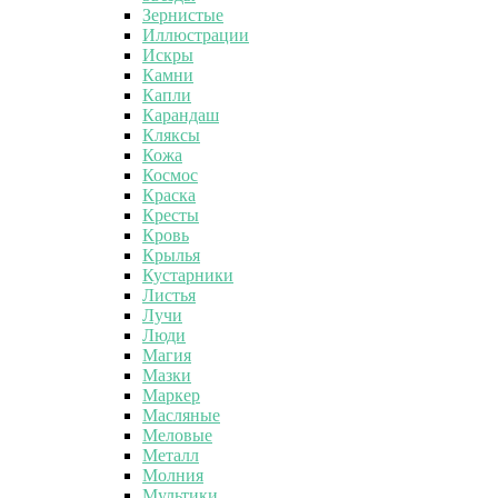
Зернистые
Иллюстрации
Искры
Камни
Капли
Карандаш
Кляксы
Кожа
Космос
Краска
Кресты
Кровь
Крылья
Кустарники
Листья
Лучи
Люди
Магия
Мазки
Маркер
Масляные
Меловые
Металл
Молния
Мультики