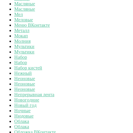
Масляные
Масляные
Мел
Меловые
Меню ВКонтакте
Металл
Мокап
Молния
Мультики
Мультики
Набор
Набор
Набор кистей
Нежный
Неоновые
Неоновые
Неоновые
Непрерывная лента
Новогодние
Новый год
Ночные
Нюдовые
Облака
Облака
Обложка ВКонтакте