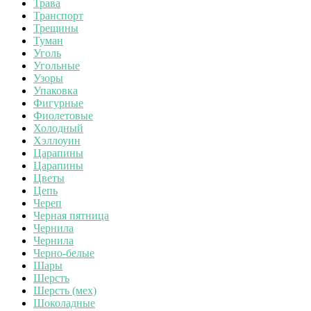
Трава
Транспорт
Трещины
Туман
Уголь
Угольные
Узоры
Упаковка
Фигурные
Фиолетовые
Холодный
Хэллоуин
Царапины
Царапины
Цветы
Цепь
Череп
Черная пятница
Чернила
Чернила
Черно-белые
Шары
Шерсть
Шерсть (мех)
Шоколадные