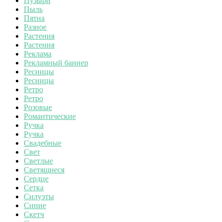
Пузыри
Пыль
Пятна
Разное
Растения
Растения
Реклама
Рекламный баннер
Ресницы
Ресницы
Ретро
Ретро
Розовые
Романтические
Ручка
Ручка
Свадебные
Свет
Светлые
Светящиеся
Сердце
Сетка
Силуэты
Синие
Скетч