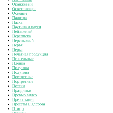
Оранжевый
Осветляющие
Осенние
Палитра
Пасха
Паутина и пауки
Пейзажный
Переписка
Персиковый
Перья
Перья
Печатная продукция
Пиксельные
Пленка
Полутона
Полутона
Портретные
Портретные
Потеки
Праздники
Превью видео
Презентация
Пресеты Lightroom
Птицы