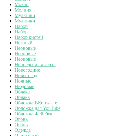
Мокап
Молния
Мультики
Мультики
Набор
Набор
Набор кистей
Нежный
Неоновые
Неоновые
Неоновые
Непрерывная лента
Новогодние
Новый год
Ночные
Нюдовые
Облака
Облака
Обложка ВКонтакте
Обложка для YouTube
Обложка Фейсбук
Огонь
Огонь
Одежда
Оливковый