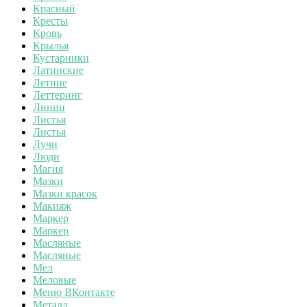
Красный
Кресты
Кровь
Крылья
Кустарники
Латинские
Летние
Леттеринг
Линии
Листья
Листья
Лучи
Люди
Магия
Мазки
Мазки красок
Макияж
Маркер
Маркер
Масляные
Масляные
Мел
Меловые
Меню ВКонтакте
Металл