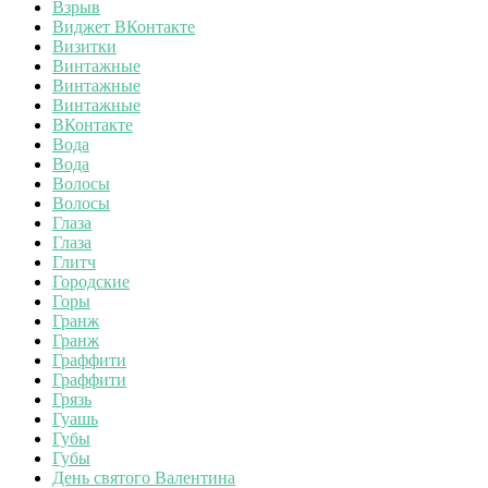
Взрыв
Виджет ВКонтакте
Визитки
Винтажные
Винтажные
Винтажные
ВКонтакте
Вода
Вода
Волосы
Волосы
Глаза
Глаза
Глитч
Городские
Горы
Гранж
Гранж
Граффити
Граффити
Грязь
Гуашь
Губы
Губы
День святого Валентина