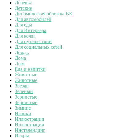
Деревья
Детские
Динамическая обложка ВК
Для автомобилей
Для еды
Для Интерьера
Для кожи
Для путешествий
Для социальных сетей
Дождь
Дома
Дым
Еда и напитки
Животные
Животные
Звезды
Зеленый
Зернистые
Зернистые
Зимние
Иконки
Иллюстрации
Иллюстрации
Инсталендинг
Искры