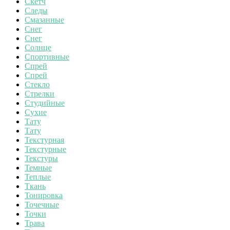
Скетч
Следы
Смазанные
Снег
Снег
Солнце
Спортивные
Спрей
Спрей
Стекло
Стрелки
Студийные
Сухие
Тату
Тату
Текстурная
Текстурные
Текстуры
Темные
Теплые
Ткань
Тонировка
Точечные
Точки
Трава