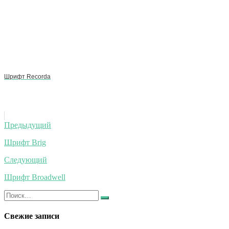
Шрифт Recorda
Навигация
Предыдущий
по
Шрифт Brig
записям
Следующий
Шрифт Broadwell
Искать:
Найти
Свежие записи