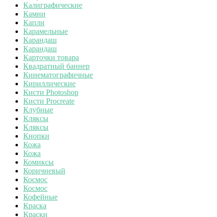
Калиграфические
Камни
Капли
Карамельные
Карандаш
Карандаш
Карточки товара
Квадратный баннер
Кинематографичные
Кириллические
Кисти Photoshop
Кисти Procreate
Клубные
Кляксы
Кляксы
Кнопки
Кожа
Кожа
Комиксы
Коричневый
Космос
Космос
Кофейные
Краска
Краски