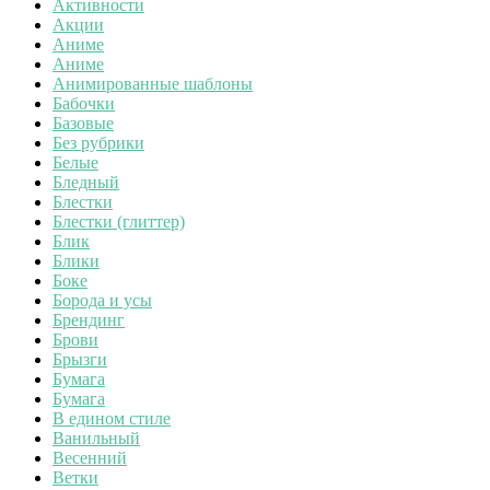
Активности
Акции
Аниме
Аниме
Анимированные шаблоны
Бабочки
Базовые
Без рубрики
Белые
Бледный
Блестки
Блестки (глиттер)
Блик
Блики
Боке
Борода и усы
Брендинг
Брови
Брызги
Бумага
Бумага
В едином стиле
Ванильный
Весенний
Ветки