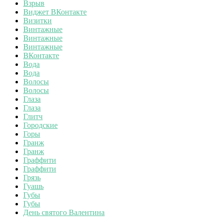
Взрыв
Виджет ВКонтакте
Визитки
Винтажные
Винтажные
Винтажные
ВКонтакте
Вода
Вода
Волосы
Волосы
Глаза
Глаза
Глитч
Городские
Горы
Гранж
Гранж
Граффити
Граффити
Грязь
Гуашь
Губы
Губы
День святого Валентина