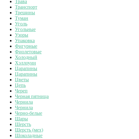
Трава
Транспорт
Трещины
Туман
Уголь
Угольные
Узоры
Упаковка
Фигурные
Фиолетовые
Холодный
Хэллоуин
Царапины
Царапины
Цветы
Цепь
Череп
Черная пятница
Чернила
Чернила
Черно-белые
Шары
Шерсть
Шерсть (мех)
Шоколадные