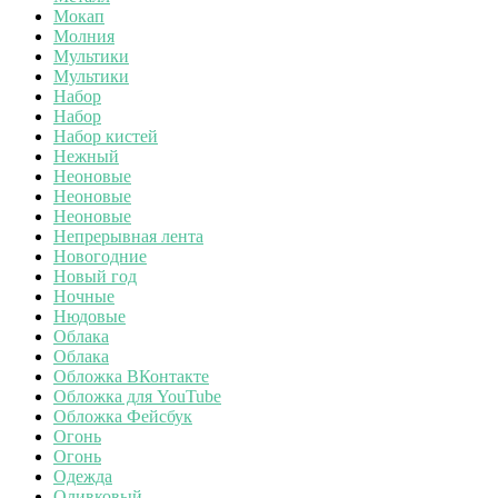
Мокап
Молния
Мультики
Мультики
Набор
Набор
Набор кистей
Нежный
Неоновые
Неоновые
Неоновые
Непрерывная лента
Новогодние
Новый год
Ночные
Нюдовые
Облака
Облака
Обложка ВКонтакте
Обложка для YouTube
Обложка Фейсбук
Огонь
Огонь
Одежда
Оливковый