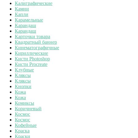
Калиграфические
Камни
Капли
Карамельные
Карандаш
Карандаш
Карточки товара
Квадратный баннер
Кинематографичные
Кириллические
Кисти Photoshop
Кисти Procreate
Клубные
Кляксы
Кляксы
Кнопки
Кожа
Кожа
Комиксы
Коричневый
Космос
Космос
Кофейные
Краска
Краски