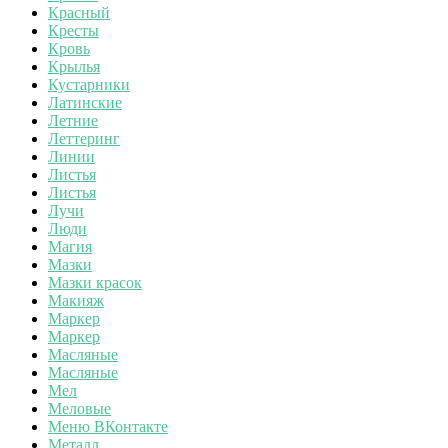
Красный
Кресты
Кровь
Крылья
Кустарники
Латинские
Летние
Леттеринг
Линии
Листья
Листья
Лучи
Люди
Магия
Мазки
Мазки красок
Макияж
Маркер
Маркер
Масляные
Масляные
Мел
Меловые
Меню ВКонтакте
Металл