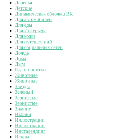
Деревья
Детские
Динамическая обложка ВК
Для автомобилей
Для еды
Для Интерьера
Для кожи
Для путешествий
Для социальных сетей
Дождь
Дома
Дым
Еда и напитки
Животные
Животные
Звезды
Зеленый
Зернистые
Зернистые
Зимние
Иконки
Иллюстрации
Иллюстрации
Инсталендинг
Искры