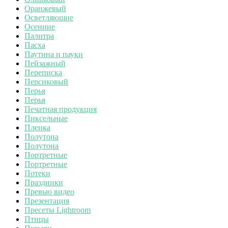
Оранжевый
Осветляющие
Осенние
Палитра
Пасха
Паутина и пауки
Пейзажный
Переписка
Персиковый
Перья
Перья
Печатная продукция
Пиксельные
Пленка
Полутона
Полутона
Портретные
Портретные
Потеки
Праздники
Превью видео
Презентация
Пресеты Lightroom
Птицы