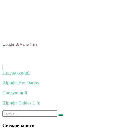
Шрифт St Marie Thin
Навигация
Предыдущий
по
Шрифт Bw Darius
записям
Следующий
Шрифт Caldas Life
Искать:
Найти
Свежие записи