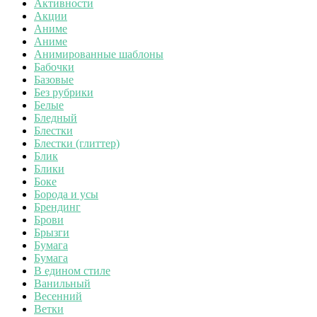
Активности
Акции
Аниме
Аниме
Анимированные шаблоны
Бабочки
Базовые
Без рубрики
Белые
Бледный
Блестки
Блестки (глиттер)
Блик
Блики
Боке
Борода и усы
Брендинг
Брови
Брызги
Бумага
Бумага
В едином стиле
Ванильный
Весенний
Ветки