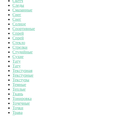
Скетч
Следы
Смазанные
Снег
Снег
Солнце
Спортивные
Спрей
Спрей
Стекло
Стрелки
Студийные
Сухие
Тату
Тату
Текстурная
Текстурные
Текстуры
Темные
Теплые
Ткань
Тонировка
Точечные
Точки
Трава