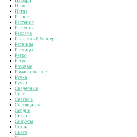
Пузыри
Пыль
Пятна
Разное
Растения
Растения
Реклама
Рекламный баннер
Ресницы
Ресницы
Ретро
Ретро
Розовые
Романтические
Ручка
Ручка
Свадебные
Свет
Светлые
Светящиеся
Сердце
Сетка
Силуэты
Синие
Скетч