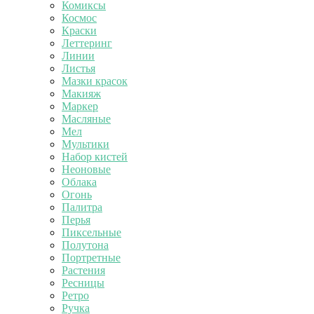
Комиксы
Космос
Краски
Леттеринг
Линии
Листья
Мазки красок
Макияж
Маркер
Масляные
Мел
Мультики
Набор кистей
Неоновые
Облака
Огонь
Палитра
Перья
Пиксельные
Полутона
Портретные
Растения
Ресницы
Ретро
Ручка