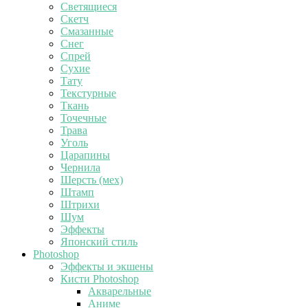
Светящиеся
Скетч
Смазанные
Снег
Спрей
Сухие
Тату
Текстурные
Ткань
Точечные
Трава
Уголь
Царапины
Чернила
Шерсть (мех)
Штамп
Штрихи
Шум
Эффекты
Японский стиль
Photoshop
Эффекты и экшены
Кисти Photoshop
Акварельные
Аниме