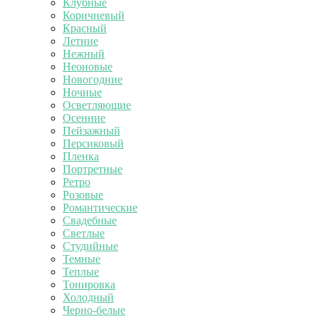
Клубные
Коричневый
Красный
Летние
Нежный
Неоновые
Новогодние
Ночные
Осветляющие
Осенние
Пейзажный
Персиковый
Пленка
Портретные
Ретро
Розовые
Романтические
Свадебные
Светлые
Студийные
Темные
Теплые
Тонировка
Холодный
Черно-белые