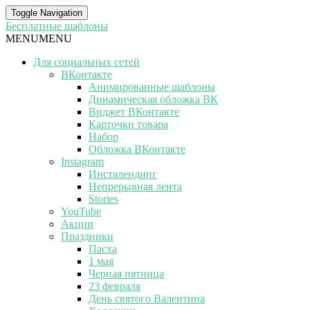
Toggle Navigation
Бесплатные шаблоны
MENU
MENU
Для социальных сетей
ВКонтакте
Анимированные шаблоны
Динамическая обложка ВК
Виджет ВКонтакте
Карточки товара
Набор
Обложка ВКонтакте
Instagram
Инсталендинг
Непрерывная лента
Stories
YouTube
Акции
Праздники
Пасха
1 мая
Черная пятница
23 февраля
День святого Валентина