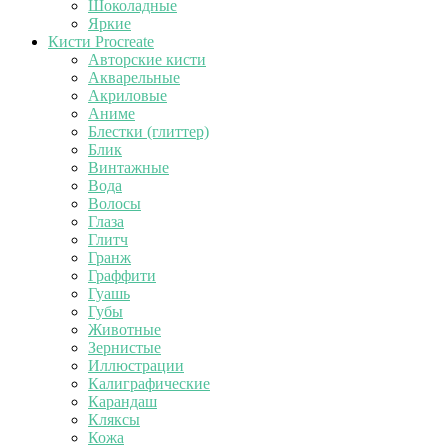
Шоколадные
Яркие
Кисти Procreate
Авторские кисти
Акварельные
Акриловые
Аниме
Блестки (глиттер)
Блик
Винтажные
Вода
Волосы
Глаза
Глитч
Гранж
Граффити
Гуашь
Губы
Животные
Зернистые
Иллюстрации
Калиграфические
Карандаш
Кляксы
Кожа