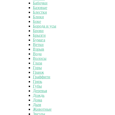
Бабочки
Базовые
Блестки
Блики
Боке
Борода и усы
Брови
Брызги
Бумага
Ветки
Взрыв
Вода
Волосы
Глаза
Горы
Гранж
Граффити
Грязь
Губы
Деревья
Дождь
Дома
Дым
Животные
Звезды