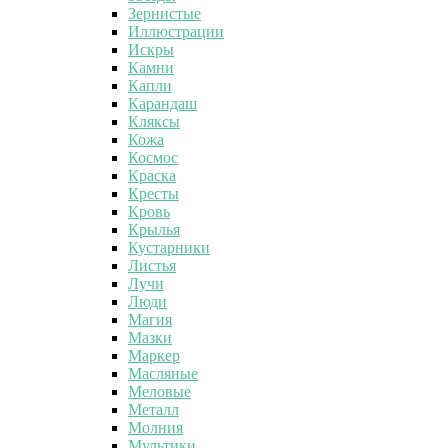
Зернистые
Иллюстрации
Искры
Камни
Капли
Карандаш
Кляксы
Кожа
Космос
Краска
Кресты
Кровь
Крылья
Кустарники
Листья
Лучи
Люди
Магия
Мазки
Маркер
Масляные
Меловые
Металл
Молния
Мультики