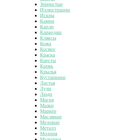
Зернистые
Иллюстрации
Искры
Камни
Капли
Карандаш
Кляксы
Кожа
Космос
Краска
Кресты
Кровь
Крылья
Кустарники
Листья
Лучи
Люди
Магия
Мазки
Маркер
Масляные
Меловые
Металл
Молния
Мультики