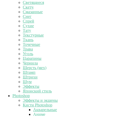
Светящиеся
Скетч
Смазанные
Снег
Спрей
Сухие
Тату
Текстурные
Ткань
Точечные
Трава
Уголь
Царапины
Чернила
Шерсть (мех)
Штамп
Штрихи
Шум
Эффекты
Японский стиль
Photoshop
Эффекты и экшены
Кисти Photoshop
Акварельные
Аниме