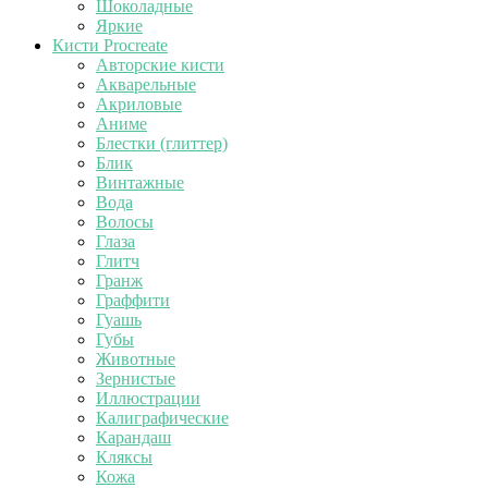
Шоколадные
Яркие
Кисти Procreate
Авторские кисти
Акварельные
Акриловые
Аниме
Блестки (глиттер)
Блик
Винтажные
Вода
Волосы
Глаза
Глитч
Гранж
Граффити
Гуашь
Губы
Животные
Зернистые
Иллюстрации
Калиграфические
Карандаш
Кляксы
Кожа