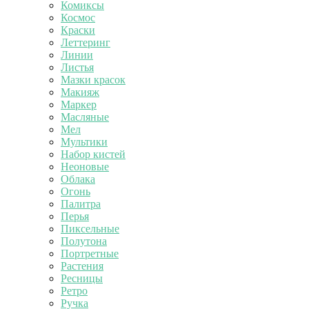
Комиксы
Космос
Краски
Леттеринг
Линии
Листья
Мазки красок
Макияж
Маркер
Масляные
Мел
Мультики
Набор кистей
Неоновые
Облака
Огонь
Палитра
Перья
Пиксельные
Полутона
Портретные
Растения
Ресницы
Ретро
Ручка