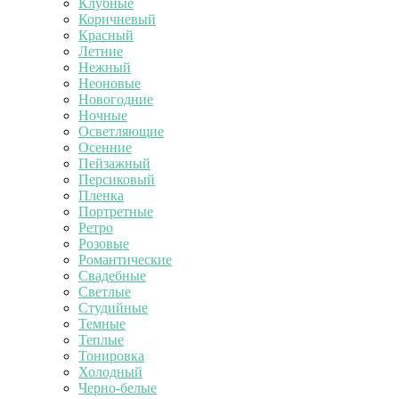
Клубные
Коричневый
Красный
Летние
Нежный
Неоновые
Новогодние
Ночные
Осветляющие
Осенние
Пейзажный
Персиковый
Пленка
Портретные
Ретро
Розовые
Романтические
Свадебные
Светлые
Студийные
Темные
Теплые
Тонировка
Холодный
Черно-белые