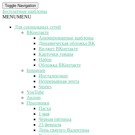
Toggle Navigation
Бесплатные шаблоны
MENU
MENU
Для социальных сетей
ВКонтакте
Анимированные шаблоны
Динамическая обложка ВК
Виджет ВКонтакте
Карточки товара
Набор
Обложка ВКонтакте
Instagram
Инсталендинг
Непрерывная лента
Stories
YouTube
Акции
Праздники
Пасха
1 мая
Черная пятница
23 февраля
День святого Валентина