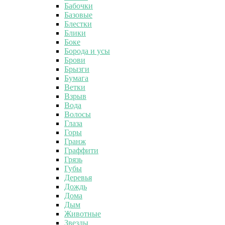
Бабочки
Базовые
Блестки
Блики
Боке
Борода и усы
Брови
Брызги
Бумага
Ветки
Взрыв
Вода
Волосы
Глаза
Горы
Гранж
Граффити
Грязь
Губы
Деревья
Дождь
Дома
Дым
Животные
Звезды