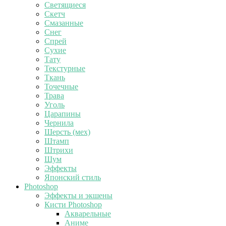
Светящиеся
Скетч
Смазанные
Снег
Спрей
Сухие
Тату
Текстурные
Ткань
Точечные
Трава
Уголь
Царапины
Чернила
Шерсть (мех)
Штамп
Штрихи
Шум
Эффекты
Японский стиль
Photoshop
Эффекты и экшены
Кисти Photoshop
Акварельные
Аниме