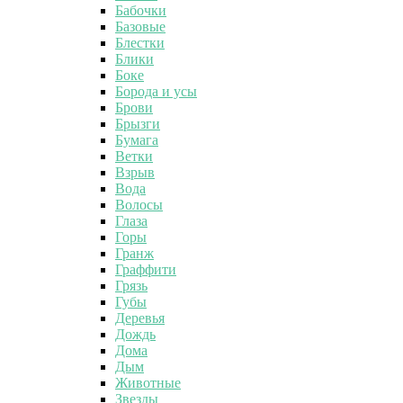
Бабочки
Базовые
Блестки
Блики
Боке
Борода и усы
Брови
Брызги
Бумага
Ветки
Взрыв
Вода
Волосы
Глаза
Горы
Гранж
Граффити
Грязь
Губы
Деревья
Дождь
Дома
Дым
Животные
Звезды