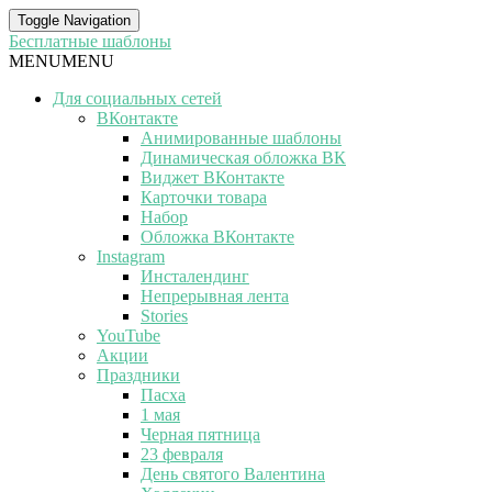
Toggle Navigation
Бесплатные шаблоны
MENU
MENU
Для социальных сетей
ВКонтакте
Анимированные шаблоны
Динамическая обложка ВК
Виджет ВКонтакте
Карточки товара
Набор
Обложка ВКонтакте
Instagram
Инсталендинг
Непрерывная лента
Stories
YouTube
Акции
Праздники
Пасха
1 мая
Черная пятница
23 февраля
День святого Валентина