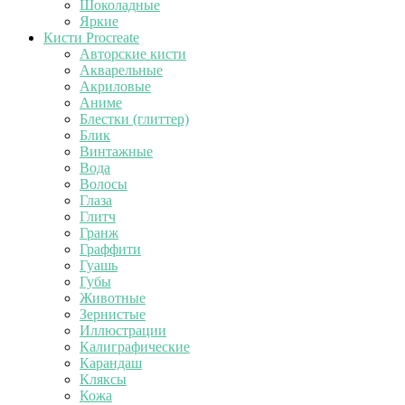
Шоколадные
Яркие
Кисти Procreate
Авторские кисти
Акварельные
Акриловые
Аниме
Блестки (глиттер)
Блик
Винтажные
Вода
Волосы
Глаза
Глитч
Гранж
Граффити
Гуашь
Губы
Животные
Зернистые
Иллюстрации
Калиграфические
Карандаш
Кляксы
Кожа