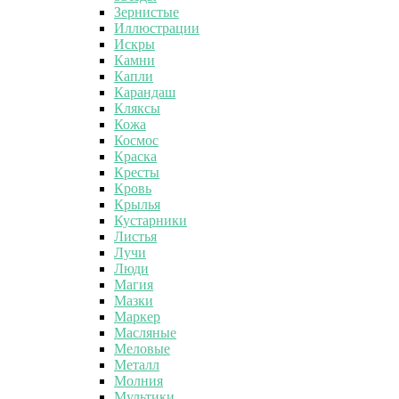
Зернистые
Иллюстрации
Искры
Камни
Капли
Карандаш
Кляксы
Кожа
Космос
Краска
Кресты
Кровь
Крылья
Кустарники
Листья
Лучи
Люди
Магия
Мазки
Маркер
Масляные
Меловые
Металл
Молния
Мультики