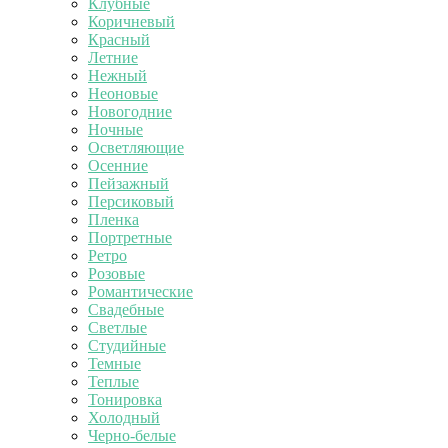
Клубные
Коричневый
Красный
Летние
Нежный
Неоновые
Новогодние
Ночные
Осветляющие
Осенние
Пейзажный
Персиковый
Пленка
Портретные
Ретро
Розовые
Романтические
Свадебные
Светлые
Студийные
Темные
Теплые
Тонировка
Холодный
Черно-белые