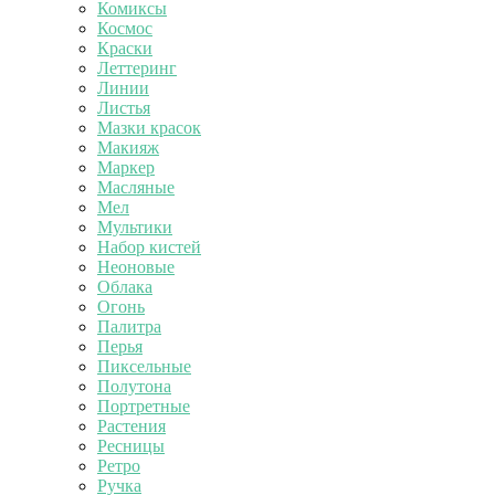
Комиксы
Космос
Краски
Леттеринг
Линии
Листья
Мазки красок
Макияж
Маркер
Масляные
Мел
Мультики
Набор кистей
Неоновые
Облака
Огонь
Палитра
Перья
Пиксельные
Полутона
Портретные
Растения
Ресницы
Ретро
Ручка