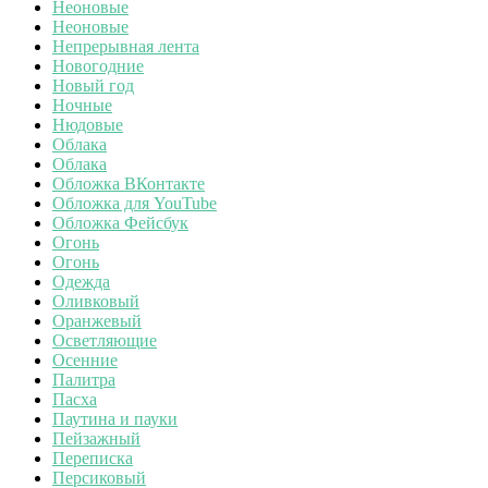
Неоновые
Неоновые
Непрерывная лента
Новогодние
Новый год
Ночные
Нюдовые
Облака
Облака
Обложка ВКонтакте
Обложка для YouTube
Обложка Фейсбук
Огонь
Огонь
Одежда
Оливковый
Оранжевый
Осветляющие
Осенние
Палитра
Пасха
Паутина и пауки
Пейзажный
Переписка
Персиковый