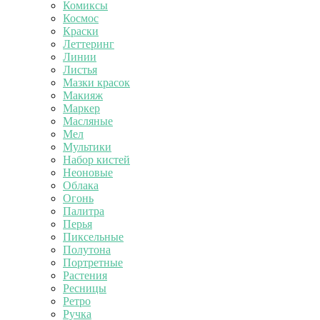
Комиксы
Космос
Краски
Леттеринг
Линии
Листья
Мазки красок
Макияж
Маркер
Масляные
Мел
Мультики
Набор кистей
Неоновые
Облака
Огонь
Палитра
Перья
Пиксельные
Полутона
Портретные
Растения
Ресницы
Ретро
Ручка