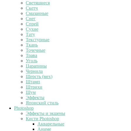
Светящиеся
Скетч
Смазанные
Снег
Спрей
Сухие
Тату
Текстурные
Ткань
Точечные
Трава
Уголь
Царапины
Чернила
Шерсть (мех)
Штамп
Штрихи
Шум
Эффекты
Японский стиль
Photoshop
Эффекты и экшены
Кисти Photoshop
Акварельные
Аниме