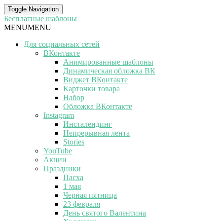
Toggle Navigation
Бесплатные шаблоны
MENU
MENU
Для социальных сетей
ВКонтакте
Анимированные шаблоны
Динамическая обложка ВК
Виджет ВКонтакте
Карточки товара
Набор
Обложка ВКонтакте
Instagram
Инсталендинг
Непрерывная лента
Stories
YouTube
Акции
Праздники
Пасха
1 мая
Черная пятница
23 февраля
День святого Валентина