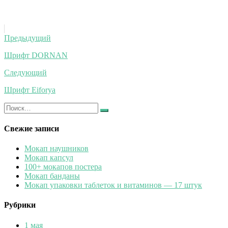
Навигация
Предыдущий
по
Шрифт DORNAN
записям
Следующий
Шрифт Eiforya
Искать:
Найти
Свежие записи
Мокап наушников
Мокап капсул
100+ мокапов постера
Мокап банданы
Мокап упаковки таблеток и витаминов — 17 штук
Рубрики
1 мая