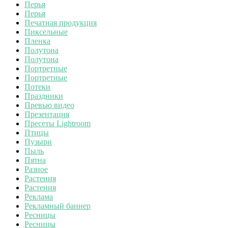
Перья
Перья
Печатная продукция
Пиксельные
Пленка
Полутона
Полутона
Портретные
Портретные
Потеки
Праздники
Превью видео
Презентация
Пресеты Lightroom
Птицы
Пузыри
Пыль
Пятна
Разное
Растения
Растения
Реклама
Рекламный баннер
Ресницы
Ресницы