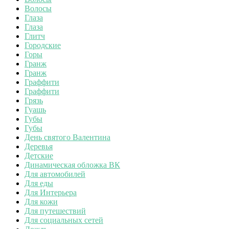
Волосы
Глаза
Глаза
Глитч
Городские
Горы
Гранж
Гранж
Граффити
Граффити
Грязь
Гуашь
Губы
Губы
День святого Валентина
Деревья
Детские
Динамическая обложка ВК
Для автомобилей
Для еды
Для Интерьера
Для кожи
Для путешествий
Для социальных сетей