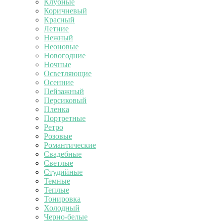
Клубные
Коричневый
Красный
Летние
Нежный
Неоновые
Новогодние
Ночные
Осветляющие
Осенние
Пейзажный
Персиковый
Пленка
Портретные
Ретро
Розовые
Романтические
Свадебные
Светлые
Студийные
Темные
Теплые
Тонировка
Холодный
Черно-белые