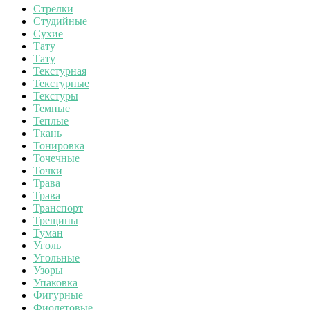
Стрелки
Студийные
Сухие
Тату
Тату
Текстурная
Текстурные
Текстуры
Темные
Теплые
Ткань
Тонировка
Точечные
Точки
Трава
Трава
Транспорт
Трещины
Туман
Уголь
Угольные
Узоры
Упаковка
Фигурные
Фиолетовые