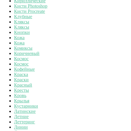
Кириллические
Кисти Photoshop
Кисти Procreate
Клубные
Кляксы
Кляксы
Кнопки
Кожа
Кожа
Комиксы
Коричневый
Космос
Космос
Кофейные
Краска
Краски
Красный
Кресты
Кровь
Крылья
Кустарники
Латинские
Летние
Леттеринг
Линии