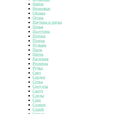
Набор
Неоновые
Облака
Огонь
Паутина и пауки
Перья
Полутона
Потеки
Птицы
Пузыри
Пыль
Пятна
Растения
Ресницы
Ручка
Свет
Сердце
Сетка
Силуэты
Скетч
Следы
Снег
Солнце
Спрей
Стекло