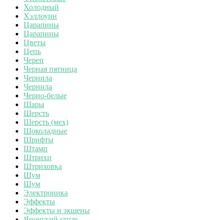
Холодный
Хэллоуин
Царапины
Царапины
Цветы
Цепь
Череп
Черная пятница
Чернила
Чернила
Черно-белые
Шары
Шерсть
Шерсть (мех)
Шоколадные
Шрифты
Штамп
Штрихи
Штриховка
Шум
Шум
Электроника
Эффекты
Эффекты и экшены
Японский стиль