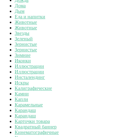
Дождь
Дома
Дым
Еда и напитки
Животные
Животные
Звезды
Зеленый
Зернистые
Зернистые
Зимние
Иконки
Иллюстрации
Иллюстрации
Инсталендинг
Искры
Калиграфические
Камни
Капли
Карамельные
Карандаш
Карандаш
Карточки товара
Квадратный баннер
Кинематографичные