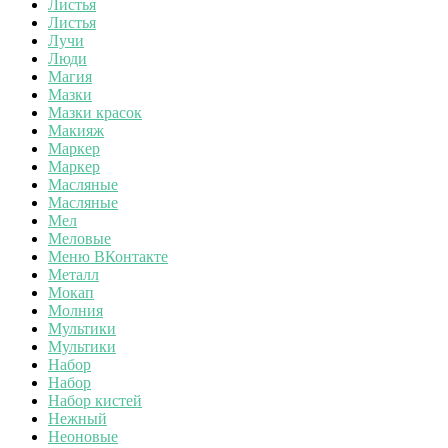
Листья
Листья
Лучи
Люди
Магия
Мазки
Мазки красок
Макияж
Маркер
Маркер
Масляные
Масляные
Мел
Меловые
Меню ВКонтакте
Металл
Мокап
Молния
Мультики
Мультики
Набор
Набор
Набор кистей
Нежный
Неоновые