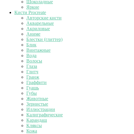
Шоколадные
Яркие
Кисти Procreate
Авторские кисти
Акварельные
Акриловые
Аниме
Блестки (глиттер)
Блик
Винтажные
Вода
Волосы
Глаза
Глитч
Гранж
Граффити
Гуашь
Губы
Животные
Зернистые
Иллюстрации
Калиграфические
Карандаш
Кляксы
Кожа