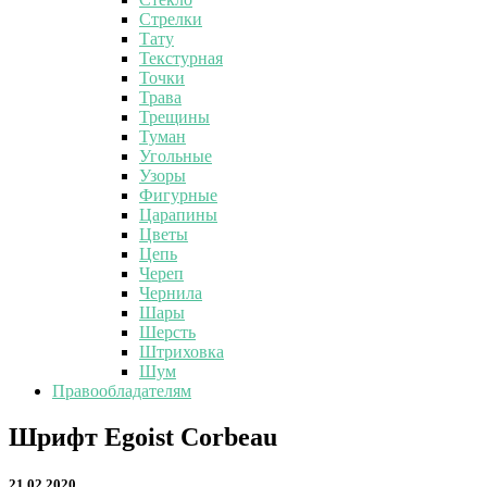
Стрелки
Тату
Текстурная
Точки
Трава
Трещины
Туман
Угольные
Узоры
Фигурные
Царапины
Цветы
Цепь
Череп
Чернила
Шары
Шерсть
Штриховка
Шум
Правообладателям
Шрифт
Шрифт Egoist Corbeau
Egoist
Corbeau
21.02.2020