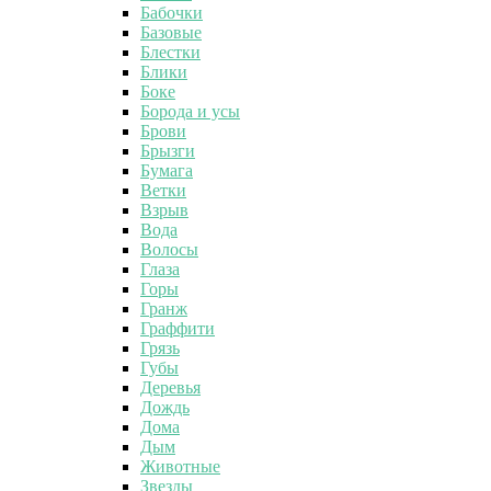
Бабочки
Базовые
Блестки
Блики
Боке
Борода и усы
Брови
Брызги
Бумага
Ветки
Взрыв
Вода
Волосы
Глаза
Горы
Гранж
Граффити
Грязь
Губы
Деревья
Дождь
Дома
Дым
Животные
Звезды