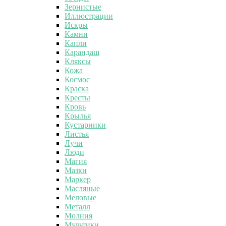
Зернистые
Иллюстрации
Искры
Камни
Капли
Карандаш
Кляксы
Кожа
Космос
Краска
Кресты
Кровь
Крылья
Кустарники
Листья
Лучи
Люди
Магия
Мазки
Маркер
Масляные
Меловые
Металл
Молния
Мультики