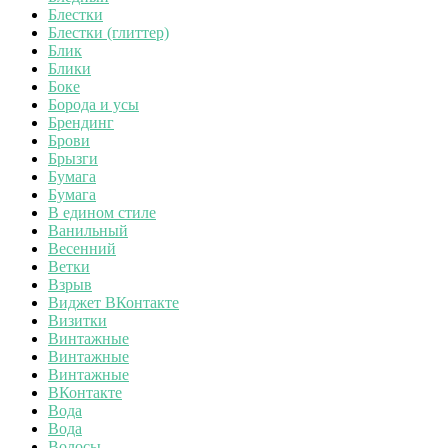
Блестки
Блестки (глиттер)
Блик
Блики
Боке
Борода и усы
Брендинг
Брови
Брызги
Бумага
Бумага
В едином стиле
Ванильный
Весенний
Ветки
Взрыв
Виджет ВКонтакте
Визитки
Винтажные
Винтажные
Винтажные
ВКонтакте
Вода
Вода
Волосы