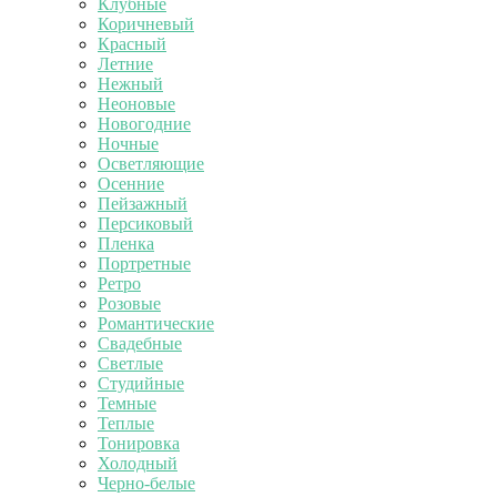
Клубные
Коричневый
Красный
Летние
Нежный
Неоновые
Новогодние
Ночные
Осветляющие
Осенние
Пейзажный
Персиковый
Пленка
Портретные
Ретро
Розовые
Романтические
Свадебные
Светлые
Студийные
Темные
Теплые
Тонировка
Холодный
Черно-белые