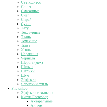
Светящиеся
Скетч
Смазанные
Снег
Спрей
Сухие
Тату
Текстурные
Ткань
Точечные
Трава
Уголь
Царапины
Чернила
Шерсть (мех)
Штамп
Штрихи
Шум
Эффекты
Японский стиль
Photoshop
Эффекты и экшены
Кисти Photoshop
Акварельные
Аниме