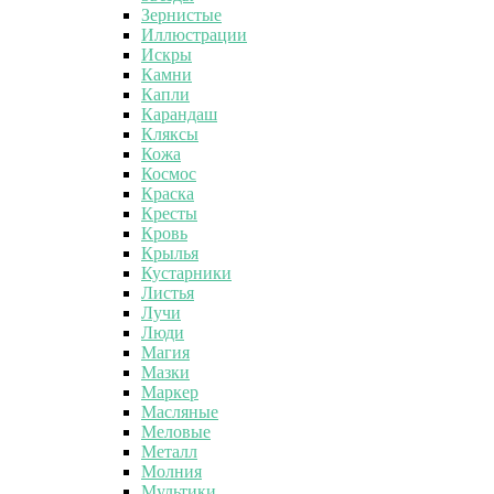
Зернистые
Иллюстрации
Искры
Камни
Капли
Карандаш
Кляксы
Кожа
Космос
Краска
Кресты
Кровь
Крылья
Кустарники
Листья
Лучи
Люди
Магия
Мазки
Маркер
Масляные
Меловые
Металл
Молния
Мультики