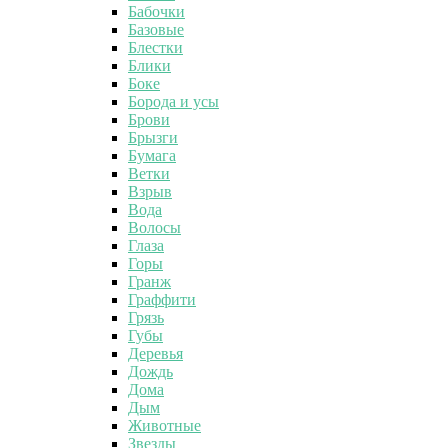
Бабочки
Базовые
Блестки
Блики
Боке
Борода и усы
Брови
Брызги
Бумага
Ветки
Взрыв
Вода
Волосы
Глаза
Горы
Гранж
Граффити
Грязь
Губы
Деревья
Дождь
Дома
Дым
Животные
Звезды