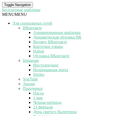
Toggle Navigation
Бесплатные шаблоны
MENU
MENU
Для социальных сетей
ВКонтакте
Анимированные шаблоны
Динамическая обложка ВК
Виджет ВКонтакте
Карточки товара
Набор
Обложка ВКонтакте
Instagram
Инсталендинг
Непрерывная лента
Stories
YouTube
Акции
Праздники
Пасха
1 мая
Черная пятница
23 февраля
День святого Валентина