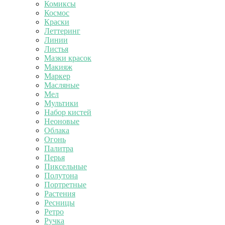
Комиксы
Космос
Краски
Леттеринг
Линии
Листья
Мазки красок
Макияж
Маркер
Масляные
Мел
Мультики
Набор кистей
Неоновые
Облака
Огонь
Палитра
Перья
Пиксельные
Полутона
Портретные
Растения
Ресницы
Ретро
Ручка