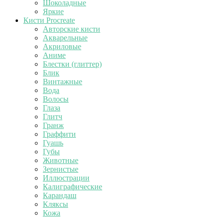
Шоколадные
Яркие
Кисти Procreate
Авторские кисти
Акварельные
Акриловые
Аниме
Блестки (глиттер)
Блик
Винтажные
Вода
Волосы
Глаза
Глитч
Гранж
Граффити
Гуашь
Губы
Животные
Зернистые
Иллюстрации
Калиграфические
Карандаш
Кляксы
Кожа