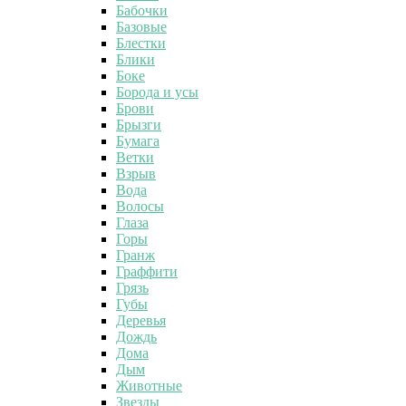
Бабочки
Базовые
Блестки
Блики
Боке
Борода и усы
Брови
Брызги
Бумага
Ветки
Взрыв
Вода
Волосы
Глаза
Горы
Гранж
Граффити
Грязь
Губы
Деревья
Дождь
Дома
Дым
Животные
Звезды