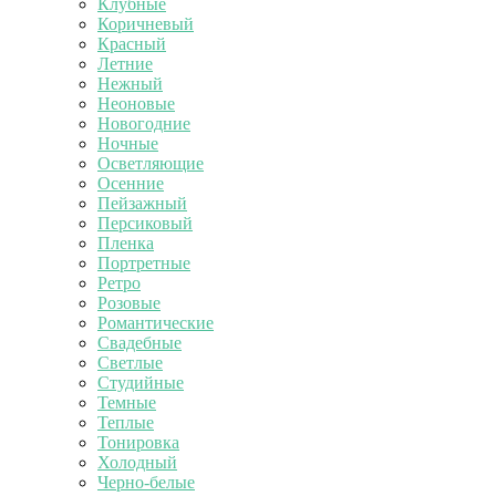
Клубные
Коричневый
Красный
Летние
Нежный
Неоновые
Новогодние
Ночные
Осветляющие
Осенние
Пейзажный
Персиковый
Пленка
Портретные
Ретро
Розовые
Романтические
Свадебные
Светлые
Студийные
Темные
Теплые
Тонировка
Холодный
Черно-белые