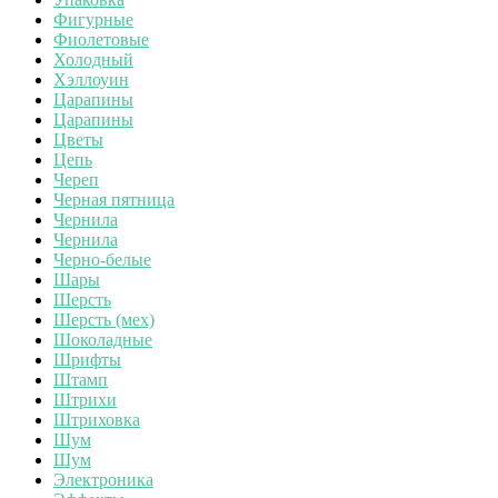
Фигурные
Фиолетовые
Холодный
Хэллоуин
Царапины
Царапины
Цветы
Цепь
Череп
Черная пятница
Чернила
Чернила
Черно-белые
Шары
Шерсть
Шерсть (мех)
Шоколадные
Шрифты
Штамп
Штрихи
Штриховка
Шум
Шум
Электроника