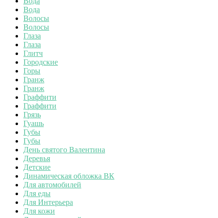
Вода
Вода
Волосы
Волосы
Глаза
Глаза
Глитч
Городские
Горы
Гранж
Гранж
Граффити
Граффити
Грязь
Гуашь
Губы
Губы
День святого Валентина
Деревья
Детские
Динамическая обложка ВК
Для автомобилей
Для еды
Для Интерьера
Для кожи