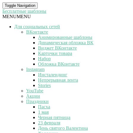
Toggle Navigation
Бесплатные шаблоны
MENU
MENU
Для социальных сетей
ВКонтакте
Анимированные шаблоны
Динамическая обложка ВК
Виджет ВКонтакте
Карточки товара
Набор
Обложка ВКонтакте
Instagram
Инсталендинг
Непрерывная лента
Stories
YouTube
Акции
Праздники
Пасха
1 мая
Черная пятница
23 февраля
День святого Валентина