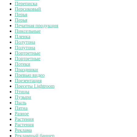
Переписка
Персиковый
Перья
Перья
Печатная продукция
Пиксельные
Пленка
Полутона
Полутона
Портретные
Портретные
Потеки
Праздники
Превью видео
Презентация
Пресеты Lightroom
Птицы
Пузыри
Пыль
Пятна
Разное
Растения
Растения
Реклама
Рекламный баннер