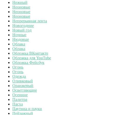
Нежный
Неоновые
Неоновые
Неоновые
Непрерывная лента
Новогодние
Новый год
Ночные
Нюдовые
Облака
Облака
Обложка ВКонтакте
Обложка для YouTube
Обложка Фейсбук
Огонь
Огонь
Одежда
Оливковый
Оранжевый
Осветляющие
Осенние
Палитра
Пасха
Паутина и пауки
Пейзажный