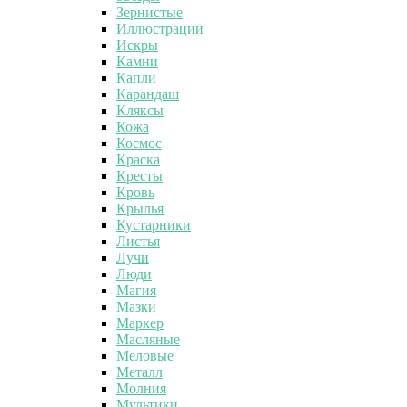
Зернистые
Иллюстрации
Искры
Камни
Капли
Карандаш
Кляксы
Кожа
Космос
Краска
Кресты
Кровь
Крылья
Кустарники
Листья
Лучи
Люди
Магия
Мазки
Маркер
Масляные
Меловые
Металл
Молния
Мультики