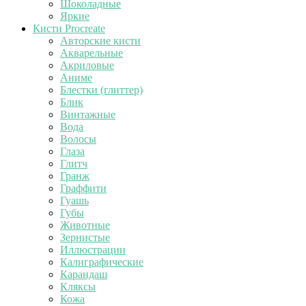
Шоколадные
Яркие
Кисти Procreate
Авторские кисти
Акварельные
Акриловые
Аниме
Блестки (глиттер)
Блик
Винтажные
Вода
Волосы
Глаза
Глитч
Гранж
Граффити
Гуашь
Губы
Животные
Зернистые
Иллюстрации
Калиграфические
Карандаш
Кляксы
Кожа