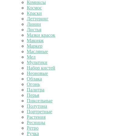
Комиксы
Космос
Краски
Леттеринг
Линии
Листья
Мазки красок
Макияж
Маркер
Масляные
Мел
Мультики
Набор кистей
Неоновые
Облака
Огонь
Палитра
Перья
Пиксельные
Полутона
Портретные
Растения
Ресницы
Ретро
Ручка