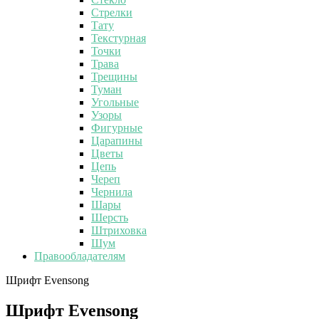
Стрелки
Тату
Текстурная
Точки
Трава
Трещины
Туман
Угольные
Узоры
Фигурные
Царапины
Цветы
Цепь
Череп
Чернила
Шары
Шерсть
Штриховка
Шум
Правообладателям
Шрифт Evensong
Шрифт Evensong