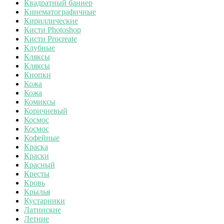
Квадратный баннер
Кинематографичные
Кириллические
Кисти Photoshop
Кисти Procreate
Клубные
Кляксы
Кляксы
Кнопки
Кожа
Кожа
Комиксы
Коричневый
Космос
Космос
Кофейные
Краска
Краски
Красный
Кресты
Кровь
Крылья
Кустарники
Латинские
Летние