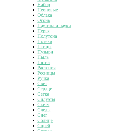
Набор
Неоновые
Облака
Огонь
Паутина и пауки
Перья
Полутона
Потеки
Птицы
Пузыри
Пыль
Пятна
Растения
Ресницы
Ручка
Свет
Сердце
Сетка
Силуэты
Скетч
Следы
Снег
Солнце
Спрей
Стекло