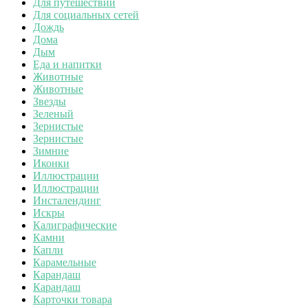
Для путешествий
Для социальных сетей
Дождь
Дома
Дым
Еда и напитки
Животные
Животные
Звезды
Зеленый
Зернистые
Зернистые
Зимние
Иконки
Иллюстрации
Иллюстрации
Инсталендинг
Искры
Калиграфические
Камни
Капли
Карамельные
Карандаш
Карандаш
Карточки товара