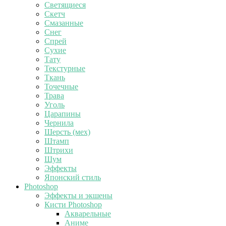
Светящиеся
Скетч
Смазанные
Снег
Спрей
Сухие
Тату
Текстурные
Ткань
Точечные
Трава
Уголь
Царапины
Чернила
Шерсть (мех)
Штамп
Штрихи
Шум
Эффекты
Японский стиль
Photoshop
Эффекты и экшены
Кисти Photoshop
Акварельные
Аниме