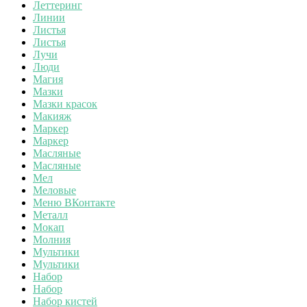
Леттеринг
Линии
Листья
Листья
Лучи
Люди
Магия
Мазки
Мазки красок
Макияж
Маркер
Маркер
Масляные
Масляные
Мел
Меловые
Меню ВКонтакте
Металл
Мокап
Молния
Мультики
Мультики
Набор
Набор
Набор кистей