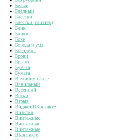
Белые
Бледный
Блестки
Блестки (глиттер)
Блик
Блики
Боке
Борода и усы
Брендинг
Брови
Брызги
Бумага
Бумага
В едином стиле
Ванильный
Весенний
Ветки
Взрыв
Виджет ВКонтакте
Визитки
Винтажные
Винтажные
Винтажные
ВКонтакте