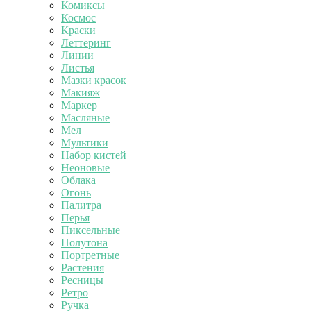
Комиксы
Космос
Краски
Леттеринг
Линии
Листья
Мазки красок
Макияж
Маркер
Масляные
Мел
Мультики
Набор кистей
Неоновые
Облака
Огонь
Палитра
Перья
Пиксельные
Полутона
Портретные
Растения
Ресницы
Ретро
Ручка