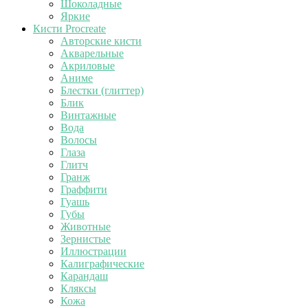
Шоколадные
Яркие
Кисти Procreate
Авторские кисти
Акварельные
Акриловые
Аниме
Блестки (глиттер)
Блик
Винтажные
Вода
Волосы
Глаза
Глитч
Гранж
Граффити
Гуашь
Губы
Животные
Зернистые
Иллюстрации
Калиграфические
Карандаш
Кляксы
Кожа