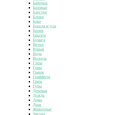
Бабочки
Базовые
Блестки
Блики
Боке
Борода и усы
Брови
Брызги
Бумага
Ветки
Взрыв
Вода
Волосы
Глаза
Горы
Гранж
Граффити
Грязь
Губы
Деревья
Дождь
Дома
Дым
Животные
Звезды