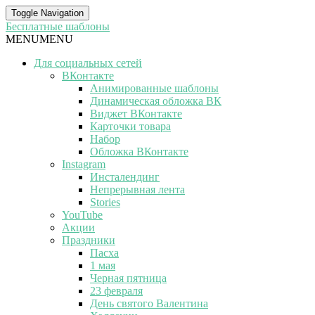
Toggle Navigation
Бесплатные шаблоны
MENU
MENU
Для социальных сетей
ВКонтакте
Анимированные шаблоны
Динамическая обложка ВК
Виджет ВКонтакте
Карточки товара
Набор
Обложка ВКонтакте
Instagram
Инсталендинг
Непрерывная лента
Stories
YouTube
Акции
Праздники
Пасха
1 мая
Черная пятница
23 февраля
День святого Валентина