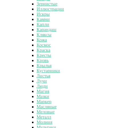
Зернистые
Иллюстрации
Искры
Камни
Капли
Карандаш
Кляксы
Кожа
Космос
Краска
Кресты
Кровь
Крылья
Кустарники
Листья
Лучи
Люди
Магия
Мазки
Маркер
Масляные
Меловые
Металл
Молния
Мультики