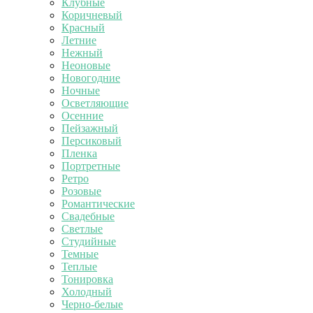
Клубные
Коричневый
Красный
Летние
Нежный
Неоновые
Новогодние
Ночные
Осветляющие
Осенние
Пейзажный
Персиковый
Пленка
Портретные
Ретро
Розовые
Романтические
Свадебные
Светлые
Студийные
Темные
Теплые
Тонировка
Холодный
Черно-белые