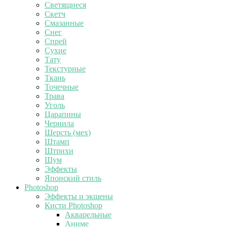
Светящиеся
Скетч
Смазанные
Снег
Спрей
Сухие
Тату
Текстурные
Ткань
Точечные
Трава
Уголь
Царапины
Чернила
Шерсть (мех)
Штамп
Штрихи
Шум
Эффекты
Японский стиль
Photoshop
Эффекты и экшены
Кисти Photoshop
Акварельные
Аниме